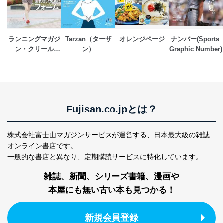
4
採用選考、ご連絡のため
個人情報
当社の従業者の個
人事、総務などの雇用管理等のた
5
人情報
め
パートナー（提携
購入商品配送のため
ランニングマガジ
Tarzan（ターザ
オレンジページ
ナンバー(Sports 
企業）からの委託
提携企業及びお客様がご購入され
ン・クリール
ン）
Graphic Number)
により当社の
た商品の発売元企業からのｅメー
（courir） 
6
定期購読サービス
ル等による商品、
等をご利用の方の
サービス、キャンペーン等の広告
個人情報
に関するご案内のため
当社のサービス利用状況の把握お
よびその分析のため
Fujisan.co.jpとは？
お問い合わせ対応、トラブル対
SNS公式アカウン
処、オペレーター教育など応対品
7
トに登録された方
質向上のため
株式会社富士山マガジンサービスが運営する、
日本最大級の雑誌
の個人情報
その他当社のプライバシーポリシ
オンライン書店です。
ー等にて公表する利用目的達成の
一般的な書店と異なり、
定期購読サービスに特化しています。
ため
※上記の利用目的のうちNo.1～5については保有個人デ
雑誌、新聞、シリーズ書籍、漫画や
ータ（開示対象個人情報）の利用目的であり、下記4.の
本屋にも無い古い本も見つかる！
開示等のご請求に対応させていただきます。
なお、6、7については、パートナー（提携企業）様又は
各SNS運営会社様にご請求いただきますようお願い致し
新規会員登録
ます。