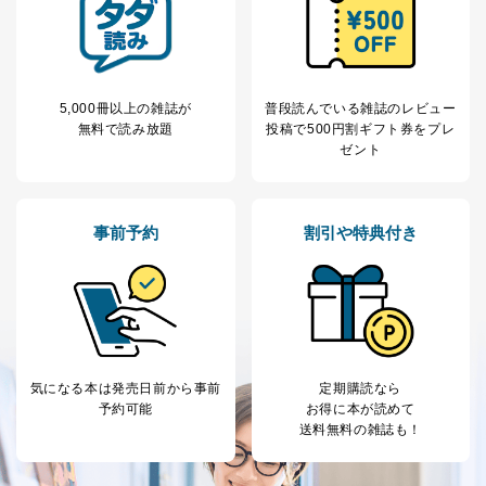
が、これらに限りません。
委託先：カスタマーサポート支援会社 、クレジッ
トカード決済などの決済代行・料金回収会社、広
告配信サービス会社
提供先：出版社、出版物発売元、卸売会社、販売
5,000冊以上の雑誌が
普段読んでいる雑誌のレビュー
店など商品の供給者、梱包会社、配送会社、新聞
無料で読み放題
投稿で
500円割ギフト券をプレ
販売店などの梱包・配送・配達会社
ゼント
４．開示対象個人情報の「開示」「訂正」等の請求につ
いて
事前予約
割引や特典付き
当社は、本人から、開示対象個人情報について利用目的
の通知を求められた場合には、遅滞なくこれに応じま
す。ただし、以下①～④のいずれかに該当する場合は、
利用目的の通知を行なうことはできません。そのとき
は、本人に遅滞無くその旨を通知するとともに、理由を
説明させていただきます。
①利用目的を本人に通知し、又は公表することによって
気になる本は
発売日前から事前
定期購読なら
本人又は第三者の生命、身体、財産その他の権利利益を
予約可能
お得に本が読めて
害するおそれがある場合
送料無料の雑誌も！
②利用目的を本人に通知し、又は公表することによって
当該事業者の権利又は正当な利益を害するおそれがある
場合