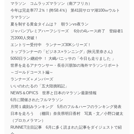
マラソン コムラッズマラソン（南アフリカ）
今年は完走率77.2％！(昨58.4％) 第41回サロマ湖100㎞ウルト
ラマラソン
夏を制する黄金タイムは？ 朝ランvs夜ラン
ジャパンプレミアハーフシリーズ 6分の4レース終了 登録者1
万2000人突破！
エントリー受付中 ランナーズ30Kシリーズ！
トップランナーの「ビジネス×ランニング」(秋元里奈さん)
5050日ラン継続中 ！ 大嶋バニッサの「今日も走りました 」
世界を走るアナウンサー・長谷川朋加の海外マラソンリポート
～ゴールドコースト編～
ランナーズ＋メンバーズ
いいのわたるの「五大陸挑戦記」
NEWS＆OPICS 世界と日本のマラソン最新情報
6月に開催されたフルマラソン
月間１歳刻みランキング 5月のフル＆ハーフのランキング発表
日本を走ろう （棚田）奈良県明日香村 写真・文／小野口健太
（プロカメラマン）
RUNNET注目記事 6月に多く読まれた記事をダイジェストで紹