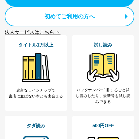
３．個人情報の第三者提供について
初めてご利用の方へ
当社は、取得した個人情報を適切に管理し､あらかじめ
本人の同意を得ることなく第三者に提供することはあり
法人サービスはこちら ＞
ません。ただし、次の場合は除きます。
法令に基づく場合
タイトル1万以上
試し読み
人の生命､身体または財産の保護のために必要がある
場合であって、本人の同意を得ることが困難であると
き。
公衆衛生の向上または児童の健全な育成の推進のため
に特に必要がある場合であって、本人の同意を得るこ
とが困難である場合。
国の機関もしくは地方公共団体またはその委託を受け
た者が法令の定める事務を遂行することに対して協力
バックナンバー1冊まるごと試
豊富なラインナップで
する必要がある場合であって、本人の同意を得ること
し読み
したり、最新号も試し読
書店に並ばない本とも出会える
により当該事務の遂行に支障を及ぼすおそれがあると
みできる
き。
上記２．の利用目的を実施するために守秘義務を結ん
だ企業に、業務の一部として個人情報の取扱いを委
託・提供する場合、その業務に必要な範囲で委託・提
タダ読み
500円OFF
供先企業に個人情報を開示することがあります。
委託・提供先企業は具体的には以下のような企業です