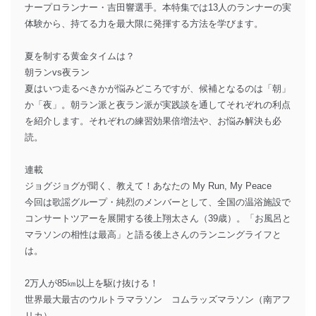
ナープロランナー・吉田響選手。本特集では13人のランナーの実
体験から、持てる力を最大限に発揮する方法を学びます。
夏を制する黄金タイムは？
朝ランvs夜ラン
夏はいつ走るべきかが悩みどころですが、候補となるのは「朝」
か「夜」。朝ラン派と夜ラン派が実践談を通してそれぞれの利点
を紹介します。それぞれの練習効果倍増法や、お悩み解決も必
読。
連載
ジョグジョグが聞く、教えて！あなたの My Run, My Peace
今回は歌謡グループ・純烈のメンバーとして、全国の温浴施設で
コンサートツアーを展開する後上翔太さん（39歳）。「お風呂と
マラソンの相性は最高」と語る後上さんのランニングライフと
は。
2万人が85㎞以上を駆け抜ける！
世界最大最古のウルトラマラソン コムラッズマラソン（南アフ
リカ）