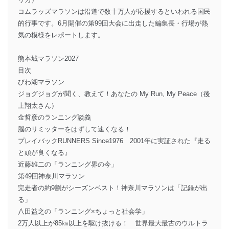
コムラッズマラソンは沿道で数十万人が応援するといわれる国民
的行事です。6月開催の第99回大会に出走した編集長・行場が熱
気の模様をレポートします。
熊本城マラソン2027
目次
びわ湖マラソン
ジョグジョグが聞く、教えて！あなたの My Run, My Peace（後
上翔太さん）
金哲彦のランニング談義
脳のリミッターをはずして速くなる！
プレイバックRUNNERS Since1976 2001年に実証された『走る
と頭が良くなる』
近藤雄二の「ランニング界の今」
第49回神奈川マラソン
完走者の約9割がシーズンベスト！神奈川マラソンは「記録が出
る」
八田益之の「ランニング×ちょっと社会学」
2万人以上が85㎞以上を駆け抜ける！ 世界最大最古のウルトラ