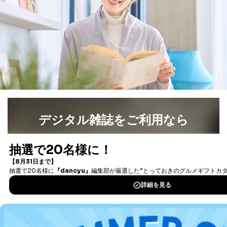
③国の機関又は地方公共団体が法令の定める事務を遂行
することに対して協力する必要がある場合であって、利
用目的を本人に通知し、又は公表することによって当該
事務の遂行に支障を及ぼすおそれがあるとき
④開示対象個人情報の利用目的が明らかな場合
開示対象個人情報については、保有個人データの本人ま
たはその代理人からの利用目的の通知、開示、変更等
（内容の訂正、追加または削除）、利用停止等（「利用
の停止または消去」「第三者への提供の停止」）の求め
に対応させていただいております。 当社顧客の皆様の
個人情報は「マイページ」にログインしていただくこと
デジタル雑誌をご利用なら
で、訂正、追加、変更を行っていただくことが出来ま
す。マイページをご利用いただけない方、その他の方に
最新号〜バックナンバーまで7000冊以上の雑誌
（電子
つきましては、下記Aをご覧ください。 また、ご登録い
書籍）が無料で読み放題！
ただいた個人情報のうち、市町村などの名称および郵便
番号、金融機関の名称あるいはクレジットカードの有効
タダ読みサービス
を楽しもう！
期限など、商品のお届けやご請求を行う上で支障がある
情報に変更があった場合には、当社が登録情報を変更さ
DOWNLOAD FOR IOS
せていただく場合があります。
A.開示等の求めの申し出先、提出していただく書面等
開示等の求めは、電話又は電子メールにて下記までお申
DOWNLOAD FOR ANDROID
し付けください。開示等の求めに際して提出していただ