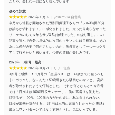
により、これを最新状態としています。
ことや、楽しむ一部になり読んでいます
情報システムの使用に伴う漏洩等の防止
改めて決意
メール等により個人データの含まれるファイルを
★★★★☆
2023年05月02日
yoshim914 自営業
送信する場合に、当該ファイルへのパスワードを
今月から連載が開始された弓削田眞理子さんの『フル3時間30分
設定しています。
は誰もが切れます！』に感化されました。走ったり走らなかった
個人情報保護マネジメントシステムの継続的改善
り、ケガのして今年もサブ3.5は無理でした、の繰り返し。この
記事を読んで自分も具体的に次回のマラソンには目標達成。その
当社は、内部監査及びマネジメントレビューの機会を通
為には何が必要で何が足りないのか。箇条書きして一つ一つクリ
じて、個人情報保護マネジメントシステムを継続的に改
アして行きたいと思います。今後の連載が楽しみです。
善し、常に最良の状態を維持します。
2023年 3月号 最高！
苦情及び相談受付け窓口
★★★★★
2023年01月21日
リリ− 無職
貴殿の個人情報及び当社の個人情報保護マネジメントシ
3月号に感動！！ 1月号の「生涯ベストは、47歳までに狙うべし
ステムに関するご相談及び苦情については以下までご連
亅にガックリ。な～んだ！50歳過ぎたら駄目なのか？と。 高齢
絡ください。
者が除外されたようで愕然とした。 それが何となんと〜今月号
適切、かつ迅速に対応させていただきます。
では「目指すは100歳現役ランナー亅。 胸の高鳴りを覚えた。
株式会社富士山マガジンサービス 個人情報問い合わせ
頑張るぞ！ 90代、100歳の方がたの姿に、私は負けられない。
係
目標が出来た気がする。 3月号は本当に素晴らしかった✩ 表紙も
TEL：0570-200-223
最近はワンパターンではなく衣替えされ、気にいっている。
FAX：03-5459-7073