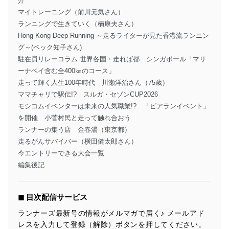
介
マイトレーニング（前川元気さん）
ランニングで生きていく（楠康夫さん）
Hong Kong Deep Running ～走るライターが見た香港流ランニン
グ～(ベック知子さん)
駐在員リレーコラム 世界各国・走れば都 シンガポール「マリ
ーナベイ含む全400㎞のコース」
走って輝く人生100年時代 川瀬洋治さん（75歳）
ママチャリで駅伝!? スルガ・セゾンCUP2026
モシコムイベンターは未来の人気職業!? 「ビアランイベント」
を開催 小菅村民と走って触れ合おう
ランナーの集う店 金春湯（東京都）
走るがんサバイバー（横田健太郎さん）
今エントリーできる大会一覧
編集後記
◼︎ 目次配信サービス
ランナーズ最新号の情報がメルマガで届く♪ メールアド
レスを入力して登録（解除）ボタンを押してください。