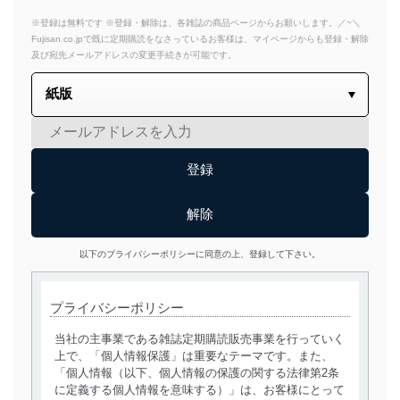
※登録は無料です ※登録・解除は、各雑誌の商品ページからお願いします。／~＼
Fujisan.co.jpで既に定期購読をなさっているお客様は、マイページからも登録・解除
及び宛先メールアドレスの変更手続きが可能です。
以下のプライバシーポリシーに同意の上、登録して下さい。
プライバシーポリシー
当社の主事業である雑誌定期購読販売事業を行っていく
上で、「個人情報保護」は重要なテーマです。また、
「個人情報（以下、個人情報の保護の関する法律第2条
に定義する個人情報を意味する）」は、お客様にとって