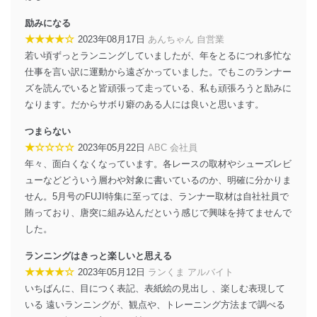
個人情報の安全管理措置
励みになる
★★★★☆
2023年08月17日
あんちゃん 自営業
当社は、個人情報の正確性及び安全性を確保するため
若い頃ずっとランニングしていましたが、年をとるにつれ多忙な
に、下記セキュリティ対策をはじめとする安全対策を実
施し、個人情報の漏えい、滅失またはき損の防止及び是
仕事を言い訳に運動から遠ざかっていました。でもこのランナー
正に努めます。
ズを読んでいると皆頑張って走っている、私も頑張ろうと励みに
なります。だからサボり癖のある人には良いと思います。
アクセス制御
個人データを取り扱うことのできる機器及び当該
つまらない
機器を取り扱う従業者を明確化し、 個人データへ
の不要なアクセスを防止しています。
★☆☆☆☆
2023年05月22日
ABC 会社員
年々、面白くなくなっています。各レースの取材やシューズレビ
アクセス者の識別と認証
ューなどどういう層わや対象に書いているのか、明確に分かりま
機器に標準装備されているユーザー制御機能（ユ
せん。5月号のFUJI特集に至っては、ランナー取材は自社社員で
ーザーアカウント制御）により、個人情報データ
ベース等を取り扱う情報システムを使用する従業
賄っており、唐突に組み込んだという感じで興味を持てませんで
者を識別・認証しています。
した。
外部からの不正アクセス等の防止
ランニングはきっと楽しいと思える
個人データを取り扱う機器等のオペレーティング
★★★★☆
2023年05月12日
ランくま アルバイト
システムを最新の状態に保持しています。
いちばんに、目につく表記、表紙絵の見出し 、楽しむ表現して
個人データを取り扱う機器等にセキュリティ対策
いる 遠いランニングが、観点や、トレーニング方法まで調べる
ソフトウェア等を導入し、自動更新 機能等の活用