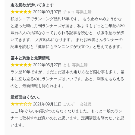
e-mail：
cs@fujisan.co.jp
走る意欲が沸いてきます
改訂：2025年2月20日
★★★★★
2022年09月07日
チャコ 専業主婦
制定：2005年4月1日
私はシニアでランニング歴約15年です。 もう止めやめようかな
株式会社富士山マガジンサービス
と思った時に月刊ランナーズが届き、私よりもずっとご年配の80
代表取締役会長 西野 伸一郎
歳台の人の活躍なさっておられる記事を読むと、頑張る意欲が沸
個人情報の取扱いについて
いてきます。 大変励みになります。 またお医者さんランナーの
記事を読むと「健康にもランニングが役立つ」と思えてきます。
１．個人情報保護管理者
基本と刺激と最新情報
当社は以下の個人情報保護管理者を設置し、個人情報保
★★★★★
2022年05月27日
とも 専業主婦
護管理者の責任のもと、個人情報を取得・アクセス・利
用・提供・管理いたします。
ラン歴10年ですが、まだまだ基本の走り方など悩む事も多く、基
本に立ち返るのにランナーズはいいです。あと、刺激をもらえる
東京都渋谷区南平台町16-11
のと、最新情報も得られます。
株式会社富士山マガジンサービス
代表取締役会長 西野 伸一郎
最近面白くない。
個人情報保護管理者: 経営管理グループディレクター 前
★☆☆☆☆
2021年09月11日
ごんぞー 会社員
田 嘉也
ここ1年ぐらい内容がつまらなくなりました。もっと一般のラン
２．利用目的
ナーに取材すれば良いのにと思います。定期購読も辞めたいと思
います。
当社が取り扱う開示対象個人情報の利用目的は次のとお
りです。