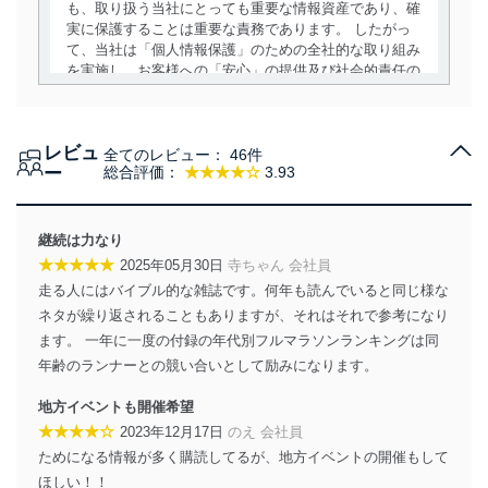
も、取り扱う当社にとっても重要な情報資産であり、確
実に保護することは重要な責務であります。 したがっ
て、当社は「個人情報保護」のための全社的な取り組み
を実施し、お客様への「安心」の提供及び社会的責任の
責務を果たすことを確実にいたします。
個人情報の取得・利用・提供について
レビュ
全てのレビュー：
46件
当社は、個人情報の取得・利用・提供に際して、その利
ー
総合評価：
★★★★☆
3.93
用目的を明確にし、本人の同意を得たうえで利用目的の
達成に必要な範囲内で適法かつ公正な手段によって取
得・利用・提供を行います。また、当社が保有している
継続は力なり
個人情報は、同意を得ずに目的外利用、第三者への提
★★★★★
2025年05月30日
寺ちゃん 会社員
供・開示は行いません。当社においてはこれらの取り組
走る人にはバイブル的な雑誌です。何年も読んでいると同じ様な
みを確実にするため、従業者等の教育を徹底してまいり
ます。また、目的外利用を行わないために、適切な管理
ネタが繰り返されることもありますが、それはそれで参考になり
措置を講じます。
ます。 一年に一度の付録の年代別フルマラソンランキングは同
年齢のランナーとの競い合いとして励みになります。
法令遵守
地方イベントも開催希望
当社は、個人情報に関連する法令、国が定める指針及び
★★★★☆
2023年12月17日
のえ 会社員
その他の規範を遵守します。また、当社の管理の仕組み
に、これらの法令及びその他の規範を常に適合させま
ためになる情報が多く購読してるが、地方イベントの開催もして
す。
ほしい！！