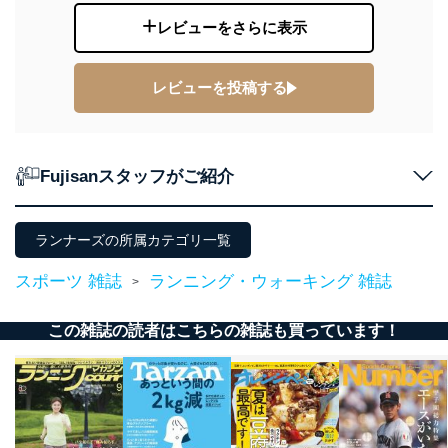
No
個人情報の種類
利用目的
レビューをさらに表示
購入商品の配送のため
商品代金回収のため
ｅメール等による商品、サービ
レビューを投稿する
ス、キャンペーン等の広告の案内
当社の定期購読サ
のため
1
ービス等をご利用
個人が特定できない形で取得した
の方の個人情報
閲覧履歴や購買履歴等の情報を分
Fujisanスタッフがご紹介
析して、趣味・嗜好に
応じた新商品・サービスに関する
広告のため
当社にお問合わせ
お問い合わせ対応、トラブル対
ランナーズの所属カテゴリ一覧
2
いただいた方の個
処、オペレーター教育など応対品
人情報
質向上のため
スポーツ 雑誌
ランニング・ウォーキング 雑誌
>
カスタマーQ＆Aサイトの投稿内容
の確認のため
この雑誌の読者はこちらの雑誌も買っています！
ｅメール等によるカスタマーQ＆A
当社カスタマーQ＆
サイトのサービス内容のご案内の
3
Aサービス利用者
ため
ｅメール等による商品、サービ
ス、キャンペーン等の広告に関す
るご案内のため
採用応募者の方の