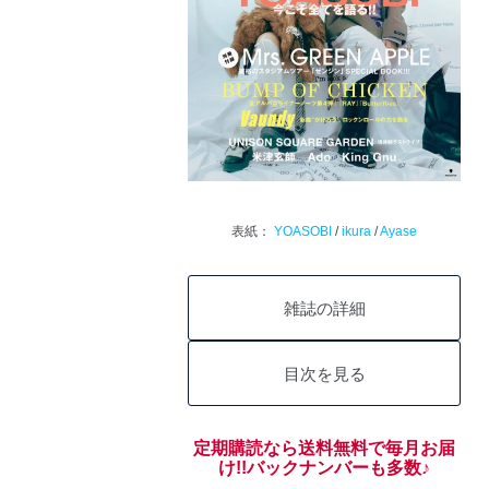
表紙：
YOASOBI
/
ikura
/
Ayase
雑誌の詳細
目次を見る
定期購読なら送料無料で毎月お届
け!!バックナンバーも多数♪