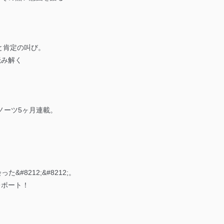
と肯定の叫び。
読み解く
ノーツ5ヶ月連載。
#8212;&#8212;。
完全レポート！