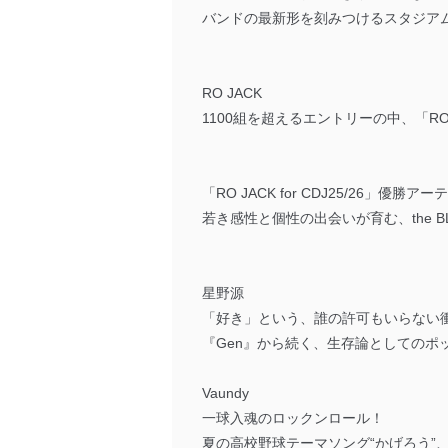
バンドの最新形を刻みつけるスタジアムツアー、
RO JACK
1100組を超えるエントリーの中、「RO
「RO JACK for CDJ25/26」優勝アー
若き感性と個性の出会いが育む、the 
星野源
「好き」という、誰の許可もいらない
『Gen』から続く、生存論としてのポ
Vaundy
一球入魂のロックンロール！
夏の高校野球テーマソング“かげろう”