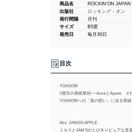
商品名
ROCKIN’ON J
出版社
ロッキング・オン
発行間隔
月刊
サイズ
B5変
発売日
毎月30日
目次
YOASOBI
3度目の表紙巻頭──ikuraとAyase
YOASOBIへの「真の想い」に迫る実録
Mrs. GREEN APPLE
ミセスとJAM’Sがとびきりピュアな