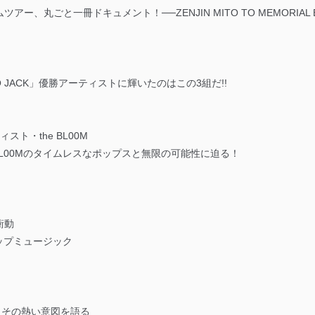
丸ごと一冊ドキュメント！──ZENJIN MITO TO MEMORIAL BO
 JACK」優勝アーティストに輝いたのはこの3組だ!!
ティスト・the BL00M
BL00Mのタイムレスなポップスと無限の可能性に迫る！
衝動
ップミュージック
、その熱い意図を語る