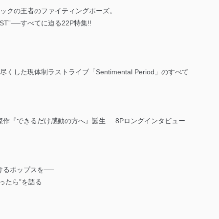
たロックの王者のファイティングポーズ。
T”──すべてに迫る22P特集!!
た現体制ラストライブ「Sentimental Period」のすべて
作『できるだけ感動の方へ』誕生──8Pロングインタビュー
けるポップスを──
ったら”を語る