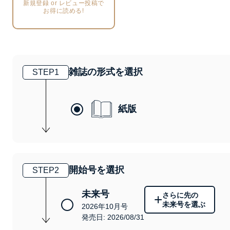
新規登録 or レビュー投稿で
お得に読める!
雑誌の形式を選択
STEP
1
紙版
開始号を選択
STEP
2
未来号
さらに先の
+
未来号を選ぶ
2026年10月号
発売日: 2026/08/31