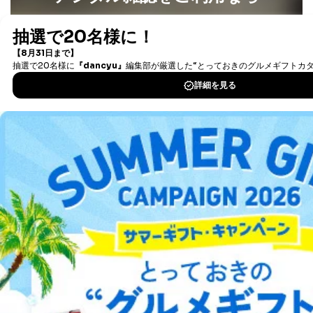
最新号〜バックナンバーまで7000冊以上の雑誌
（電子
書籍）が無料で読み放題！
タダ読みサービス
を楽しもう！
DOWNLOAD FOR IOS
DOWNLOAD FOR ANDROID
ご利用方法はこちら
総合案内
アフィリエイト
採用情報
プレスリリース
お問い合わせ