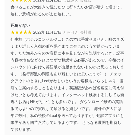
2022年11月23日
しばさん 会社員
食べることが大好きで読むたびに行きたいお店が増えて増えて、
嬉しい悲鳴が出るのがまた嬉しい。
死角がない
★★★★★
2022年11月17日
とらりん 会社員
仕事柄（ホテルコンセルジュ）この本は手放せません。町のネズ
ミより詳しく京都の町を隅々までご存じのようで助かっていま
す。ただ海外からのお客様に本を見せながら説明するとき、記事
内容や地名などをひとつずつ翻訳する必要があるので、今後のイ
ンバウンドに向けて英語版が出版されないものかと思っておりま
す。（発行部数の問題もあり難しいとは思いますが…） チェッ
クアウトのときにLeafが欲しいというお客様もいらっしゃり、書
店をご案内することもあります。英語版があれば各客室に備え付
けたいとも考えております。インターネット検索するにしても新
規のお店はHPがないことも多いです。 ダウンロード形式の英語
版でもよいので実現して頂けると嬉しいです。 海外の友人には
年に数回、私の読後のLeafを送っておりますが、翻訳アプリにも
限界があり四苦八苦しているようです。 さらなる展開を期待し
ております。