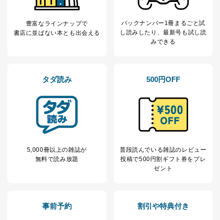
バックナンバー1冊まるごと試
豊富なラインナップで
し読み
したり、最新号も試し読
書店に並ばない本とも出会える
みできる
タダ読み
500円OFF
5,000冊以上の雑誌が
普段読んでいる雑誌のレビュー
無料で読み放題
投稿で
500円割ギフト券をプレ
ゼント
事前予約
割引や特典付き