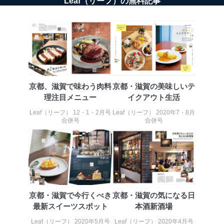
Leaf（リーフ）の無料記事
京都、滋賀で味わう肉料
京都・滋賀の美味しいテ
理注目メニュー
イクアウト生活
Leaf（リーフ） 12・1・2月号
Leaf（リーフ） 2020年7・8月
合併号
合併号
京都・滋賀で今行くべき
京都・滋賀の気になる日
最新スイーツスポット
本酒新酒場
Leaf（リーフ） 2020年5月号
Leaf（リーフ） 2020年4月号