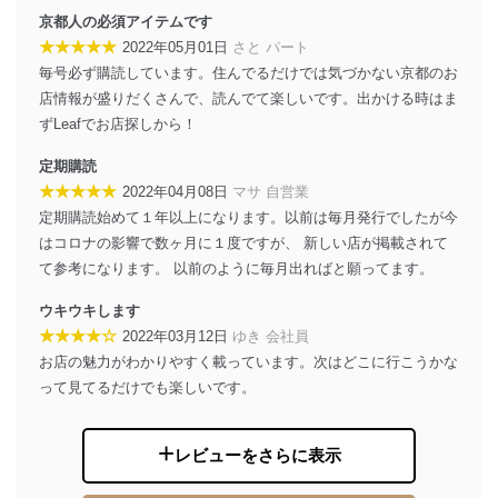
京都人の必須アイテムです
★★★★★
2022年05月01日
さと パート
毎号必ず購読しています。住んでるだけでは気づかない京都のお
店情報が盛りだくさんで、読んでて楽しいです。出かける時はま
ずLeafでお店探しから！
定期購読
★★★★★
2022年04月08日
マサ 自営業
定期購読始めて１年以上になります。以前は毎月発行でしたが今
はコロナの影響で数ヶ月に１度ですが、 新しい店が掲載されて
て参考になります。 以前のように毎月出ればと願ってます。
ウキウキします
★★★★☆
2022年03月12日
ゆき 会社員
お店の魅力がわかりやすく載っています。次はどこに行こうかな
って見てるだけでも楽しいです。
レビューをさらに表示