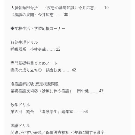
大腿骨頸部骨折 〈疾患の基礎知識〉今井広恵 …… 19
〈看護の展開〉今井広恵 …… 30
◆学校生活・学習応援コーナー
解剖生理ドリル
呼吸器系 小林身哉 …… 12
専門基礎科目まとめノート
疾病の成り立ち① 鍋倉扶美 …… 42
准看護師試験 想定模擬問題
基礎看護技術②（診療に伴う看護） 田中健 …… 47
数学ドリル
第５回 割合 『看護学生』編集室 …… 56
国語ドリル
間違いやすい表現／保健医療福祉・法律に関する漢字