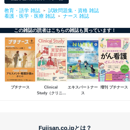
２．利用目的
教育・語学 雑誌
試験問題集・資格 雑誌
>
当社が取り扱う開示対象個人情報の利用目的は次のとお
看護・医学・医療 雑誌
ナース 雑誌
>
りです。
No
個人情報の種類
利用目的
この雑誌の読者はこちらの雑誌も買っています！
購入商品の配送のため
商品代金回収のため
ｅメール等による商品、サービ
ス、キャンペーン等の広告の案内
当社の定期購読サ
のため
1
ービス等をご利用
個人が特定できない形で取得した
の方の個人情報
閲覧履歴や購買履歴等の情報を分
析して、趣味・嗜好に
応じた新商品・サービスに関する
広告のため
プチナース
Clinical 
エキスパートナー
増刊 プチナース
当社にお問合わせ
お問い合わせ対応、トラブル対
Study（クリニカ
ス
2
いただいた方の個
処、オペレーター教育など応対品
ルスタディ）
人情報
質向上のため
カスタマーQ＆Aサイトの投稿内容
の確認のため
ｅメール等によるカスタマーQ＆A
当社カスタマーQ＆
サイトのサービス内容のご案内の
3
Fujisan.co.jpとは？
Aサービス利用者
ため