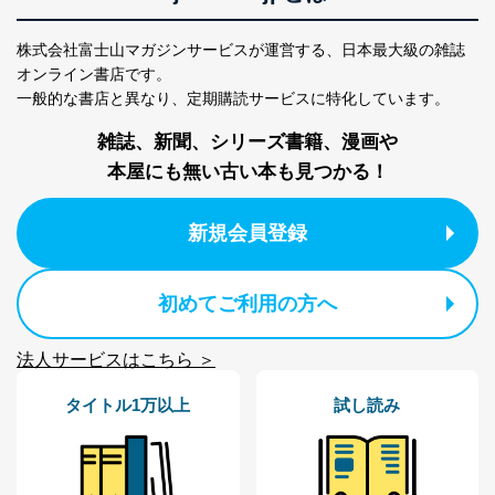
ｅメール等による商品、サービ
ス、キャンペーン等の広告に関す
株式会社富士山マガジンサービスが運営する、
日本最大級の雑誌
るご案内のため
オンライン書店です。
採用応募者の方の
4
採用選考、ご連絡のため
一般的な書店と異なり、
定期購読サービスに特化しています。
個人情報
当社の従業者の個
人事、総務などの雇用管理等のた
5
雑誌、新聞、シリーズ書籍、漫画や
人情報
め
パートナー（提携
購入商品配送のため
本屋にも無い古い本も見つかる！
企業）からの委託
提携企業及びお客様がご購入され
により当社の
た商品の発売元企業からのｅメー
6
定期購読サービス
ル等による商品、
新規会員登録
等をご利用の方の
サービス、キャンペーン等の広告
個人情報
に関するご案内のため
当社のサービス利用状況の把握お
初めてご利用の方へ
よびその分析のため
お問い合わせ対応、トラブル対
SNS公式アカウン
処、オペレーター教育など応対品
法人サービスはこちら ＞
7
トに登録された方
質向上のため
の個人情報
その他当社のプライバシーポリシ
タイトル1万以上
試し読み
ー等にて公表する利用目的達成の
ため
※上記の利用目的のうちNo.1～5については保有個人デ
ータ（開示対象個人情報）の利用目的であり、下記4.の