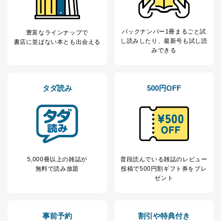
開示等のご請求に対応させていただきます。
なお、6、7については、パートナー（提携企業）様又は
各SNS運営会社様にご請求いただきますようお願い致し
バックナンバー1冊まるごと試
豊富なラインナップで
ます。
し読み
したり、最新号も試し読
書店に並ばない本とも出会える
みできる
３．個人情報の第三者提供について
当社は、取得した個人情報を適切に管理し､あらかじめ
本人の同意を得ることなく第三者に提供することはあり
タダ読み
500円OFF
ません。ただし、次の場合は除きます。
法令に基づく場合
人の生命､身体または財産の保護のために必要がある
場合であって、本人の同意を得ることが困難であると
き。
公衆衛生の向上または児童の健全な育成の推進のため
に特に必要がある場合であって、本人の同意を得るこ
とが困難である場合。
5,000冊以上の雑誌が
普段読んでいる雑誌のレビュー
国の機関もしくは地方公共団体またはその委託を受け
無料で読み放題
投稿で
500円割ギフト券をプレ
た者が法令の定める事務を遂行することに対して協力
ゼント
する必要がある場合であって、本人の同意を得ること
により当該事務の遂行に支障を及ぼすおそれがあると
き。
上記２．の利用目的を実施するために守秘義務を結ん
事前予約
割引や特典付き