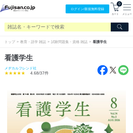
0
ログイン/
新規無料
登録
カート
メニュー
トップ
教育・語学 雑誌
試験問題集・資格 雑誌
看護学生
看護学生
メヂカルフレンド社
★★★★★
4.68/37件