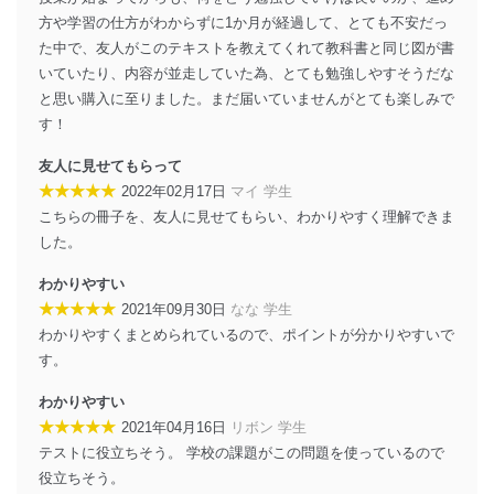
当社は、個人情報に関連する法令、国が定める指針及び
方や学習の仕方がわからずに1か月が経過して、とても不安だっ
その他の規範を遵守します。また、当社の管理の仕組み
に、これらの法令及びその他の規範を常に適合させま
た中で、友人がこのテキストを教えてくれて教科書と同じ図が書
す。
いていたり、内容が並走していた為、とても勉強しやすそうだな
と思い購入に至りました。まだ届いていませんがとても楽しみで
個人情報の安全管理措置
す！
当社は、個人情報の正確性及び安全性を確保するため
友人に見せてもらって
に、下記セキュリティ対策をはじめとする安全対策を実
★★★★★
施し、個人情報の漏えい、滅失またはき損の防止及び是
2022年02月17日
マイ 学生
正に努めます。
こちらの冊子を、友人に見せてもらい、わかりやすく理解できま
した。
アクセス制御
個人データを取り扱うことのできる機器及び当該
わかりやすい
機器を取り扱う従業者を明確化し、 個人データへ
の不要なアクセスを防止しています。
★★★★★
2021年09月30日
なな 学生
わかりやすくまとめられているので、ポイントが分かりやすいで
アクセス者の識別と認証
す。
機器に標準装備されているユーザー制御機能（ユ
ーザーアカウント制御）により、個人情報データ
わかりやすい
ベース等を取り扱う情報システムを使用する従業
★★★★★
2021年04月16日
リボン 学生
者を識別・認証しています。
テストに役立ちそう。 学校の課題がこの問題を使っているので
外部からの不正アクセス等の防止
役立ちそう。
個人データを取り扱う機器等のオペレーティング