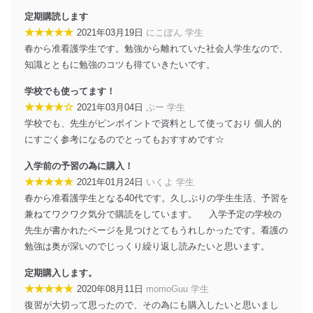
システムを最新の状態に保持しています。
定期購読します
個人データを取り扱う機器等にセキュリティ対策
★★★★★
2021年03月19日
にこぽん 学生
ソフトウェア等を導入し、自動更新 機能等の活用
春から准看護学生です。勉強から離れていた社会人学生なので、
により、これを最新状態としています。
知識とともに勉強のコツも得ていきたいです。
情報システムの使用に伴う漏洩等の防止
学校でも使ってます！
メール等により個人データの含まれるファイルを
送信する場合に、当該ファイルへのパスワードを
★★★★☆
2021年03月04日
ぶー 学生
設定しています。
学校でも、先生がピンポイントで資料として使っており 個人的
にすごく参考になるのでとってもおすすめです☆
個人情報保護マネジメントシステムの継続的改善
入学前の予習の為に購入！
当社は、内部監査及びマネジメントレビューの機会を通
★★★★★
2021年01月24日
いくよ 学生
じて、個人情報保護マネジメントシステムを継続的に改
善し、常に最良の状態を維持します。
春から准看護学生となる40代です。久しぶりの学生生活、予習を
兼ねてワクワク気分で購読をしています。 入学予定の学校の
苦情及び相談受付け窓口
先生が書かれたページを見つけとてもうれしかったです。看護の
勉強は奥が深いのでじっくり繰り返し読みたいと思います。
貴殿の個人情報及び当社の個人情報保護マネジメントシ
ステムに関するご相談及び苦情については以下までご連
定期購入します。
絡ください。
適切、かつ迅速に対応させていただきます。
★★★★★
2020年08月11日
momoGuu 学生
復習が大切って思ったので、その為にも購入したいと思いまし