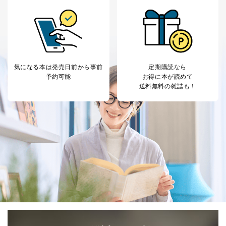
だ企業に、業務の一部として個人情報の取扱いを委
託・提供する場合、その業務に必要な範囲で委託・提
供先企業に個人情報を開示することがあります。
委託・提供先企業は具体的には以下のような企業です
が、これらに限りません。
委託先：カスタマーサポート支援会社 、クレジッ
トカード決済などの決済代行・料金回収会社、広
気になる本は
発売日前から事前
定期購読なら
告配信サービス会社
予約可能
お得に本が読めて
提供先：出版社、出版物発売元、卸売会社、販売
送料無料の雑誌も！
店など商品の供給者、梱包会社、配送会社、新聞
販売店などの梱包・配送・配達会社
４．開示対象個人情報の「開示」「訂正」等の請求につ
いて
当社は、本人から、開示対象個人情報について利用目的
の通知を求められた場合には、遅滞なくこれに応じま
す。ただし、以下①～④のいずれかに該当する場合は、
利用目的の通知を行なうことはできません。そのとき
は、本人に遅滞無くその旨を通知するとともに、理由を
説明させていただきます。
①利用目的を本人に通知し、又は公表することによって
本人又は第三者の生命、身体、財産その他の権利利益を