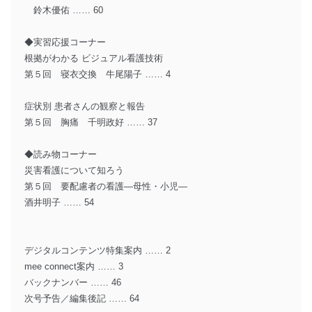
鈴木優佑 …… 60
◆実習応援コーナー
根拠がわかる ビジュアル看護技術
第５回 寝衣交換 牛尾陽子 …… 4
症状別 患者さんの観察と報告
第５回 胸痛 千明政好 …… 37
◆読み物コーナー
災害看護について知ろう
第５回 要配慮者の看護―母性・小児―
酒井明子 …… 54
デジタルコンテンツ特集案内 …… 2
mee connect案内 …… 3
バックナンバー …… 46
次号予告／編集後記 …… 64