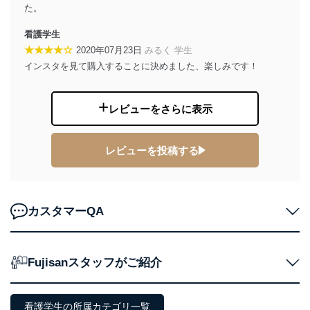
株式会社富士山マガジンサービス 個人情報問い合わせ
た。
係
TEL：0570-200-223
看護学生
FAX：03-5459-7073
★★★★☆
2020年07月23日
みるく 学生
e-mail：
cs@fujisan.co.jp
インスタを見て購入することに決めました、楽しみです！
改訂：2025年2月20日
制定：2005年4月1日
株式会社富士山マガジンサービス
レビューをさらに表示
代表取締役会長 西野 伸一郎
個人情報の取扱いについて
レビューを投稿する
１．個人情報保護管理者
当社は以下の個人情報保護管理者を設置し、個人情報保
護管理者の責任のもと、個人情報を取得・アクセス・利
カスタマーQA
用・提供・管理いたします。
東京都渋谷区南平台町16-11
株式会社富士山マガジンサービス
Fujisanスタッフがご紹介
代表取締役会長 西野 伸一郎
個人情報保護管理者: 経営管理グループディレクター 前
田 嘉也
看護学生の所属カテゴリ一覧