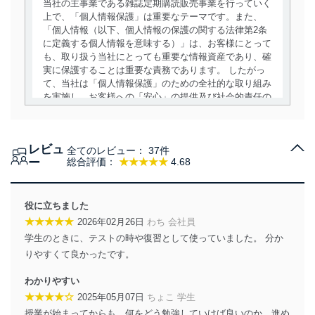
当社の主事業である雑誌定期購読販売事業を行っていく
上で、「個人情報保護」は重要なテーマです。また、
「個人情報（以下、個人情報の保護の関する法律第2条
に定義する個人情報を意味する）」は、お客様にとって
も、取り扱う当社にとっても重要な情報資産であり、確
実に保護することは重要な責務であります。 したがっ
て、当社は「個人情報保護」のための全社的な取り組み
を実施し、お客様への「安心」の提供及び社会的責任の
責務を果たすことを確実にいたします。
個人情報の取得・利用・提供について
レビュ
全てのレビュー：
37件
当社は、個人情報の取得・利用・提供に際して、その利
ー
総合評価：
★★★★★
4.68
用目的を明確にし、本人の同意を得たうえで利用目的の
達成に必要な範囲内で適法かつ公正な手段によって取
得・利用・提供を行います。また、当社が保有している
役に立ちました
個人情報は、同意を得ずに目的外利用、第三者への提
★★★★★
2026年02月26日
わち 会社員
供・開示は行いません。当社においてはこれらの取り組
学生のときに、テストの時や復習として使っていました。 分か
みを確実にするため、従業者等の教育を徹底してまいり
ます。また、目的外利用を行わないために、適切な管理
りやすくて良かったです。
措置を講じます。
わかりやすい
法令遵守
★★★★☆
2025年05月07日
ちょこ 学生
授業が始まってからも、何をどう勉強していけば良いのか、進め