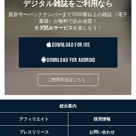
害するおそれがある場合
デジタル雑誌をご利用なら
②利用目的を本人に通知し、又は公表することによって
当該事業者の権利又は正当な利益を害するおそれがある
最新号〜バックナンバーまで7000冊以上の雑誌
（電子
場合
書籍）が無料で読み放題！
③国の機関又は地方公共団体が法令の定める事務を遂行
タダ読みサービス
を楽しもう！
することに対して協力する必要がある場合であって、利
用目的を本人に通知し、又は公表することによって当該
事務の遂行に支障を及ぼすおそれがあるとき
DOWNLOAD FOR IOS
④開示対象個人情報の利用目的が明らかな場合
DOWNLOAD FOR ANDROID
開示対象個人情報については、保有個人データの本人ま
たはその代理人からの利用目的の通知、開示、変更等
（内容の訂正、追加または削除）、利用停止等（「利用
の停止または消去」「第三者への提供の停止」）の求め
ご利用方法はこちら
に対応させていただいております。 当社顧客の皆様の
個人情報は「マイページ」にログインしていただくこと
で、訂正、追加、変更を行っていただくことが出来ま
す。マイページをご利用いただけない方、その他の方に
総合案内
つきましては、下記Aをご覧ください。 また、ご登録い
ただいた個人情報のうち、市町村などの名称および郵便
番号、金融機関の名称あるいはクレジットカードの有効
アフィリエイト
採用情報
期限など、商品のお届けやご請求を行う上で支障がある
情報に変更があった場合には、当社が登録情報を変更さ
プレスリリース
お問い合わせ
せていただく場合があります。