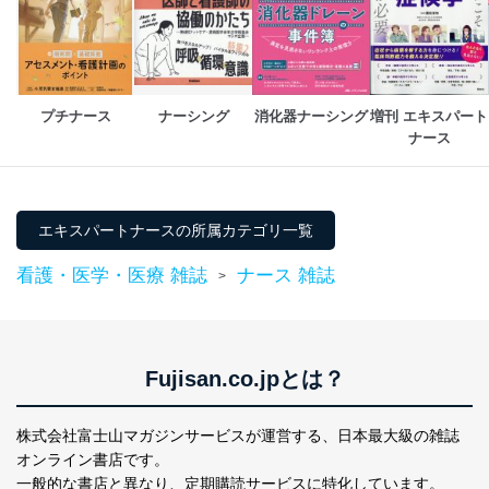
貴殿の個人情報及び当社の個人情報保護マネジメントシ
ステムに関するご相談及び苦情については以下までご連
絡ください。
適切、かつ迅速に対応させていただきます。
プチナース
ナーシング
消化器ナーシング
増刊 エキスパート
ナース
株式会社富士山マガジンサービス 個人情報問い合わせ
係
TEL：0570-200-223
FAX：03-5459-7073
e-mail：
cs@fujisan.co.jp
エキスパートナースの所属カテゴリ一覧
改訂：2025年2月20日
看護・医学・医療 雑誌
ナース 雑誌
>
制定：2005年4月1日
株式会社富士山マガジンサービス
代表取締役会長 西野 伸一郎
個人情報の取扱いについて
Fujisan.co.jpとは？
１．個人情報保護管理者
株式会社富士山マガジンサービスが運営する、
日本最大級の雑誌
当社は以下の個人情報保護管理者を設置し、個人情報保
護管理者の責任のもと、個人情報を取得・アクセス・利
オンライン書店です。
用・提供・管理いたします。
一般的な書店と異なり、
定期購読サービスに特化しています。