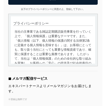
以下のプライバシーポリシーに同意の上、登録して下さい。
プライバシーポリシー
当社の主事業である雑誌定期購読販売事業を行っていく
上で、「個人情報保護」は重要なテーマです。また、
「個人情報（以下、個人情報の保護の関する法律第2条
に定義する個人情報を意味する）」は、お客様にとって
も、取り扱う当社にとっても重要な情報資産であり、確
実に保護することは重要な責務であります。 したがっ
て、当社は「個人情報保護」のための全社的な取り組み
を実施し、お客様への「安心」の提供及び社会的責任の
責務を果たすことを確実にいたします。
個人情報の取得・利用・提供について
◼︎ メルマガ配信サービス
当社は、個人情報の取得・利用・提供に際して、その利
エキスパートナースよりメールマガジンをお届けしま
用目的を明確にし、本人の同意を得たうえで利用目的の
す。
達成に必要な範囲内で適法かつ公正な手段によって取
得・利用・提供を行います。また、当社が保有している
※登録は無料です
個人情報は、同意を得ずに目的外利用、第三者への提