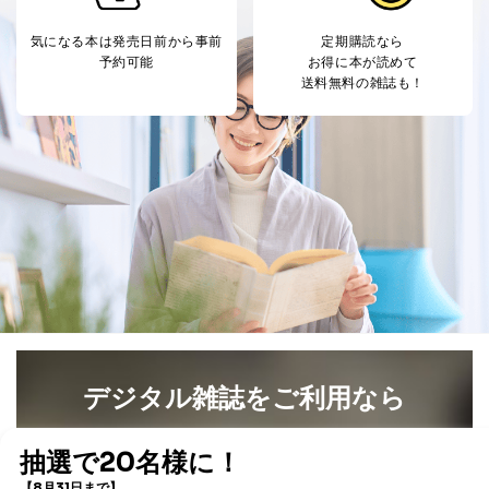
処、オペレーター教育など応対品
7
トに登録された方
質向上のため
の個人情報
気になる本は
発売日前から事前
定期購読なら
その他当社のプライバシーポリシ
予約可能
お得に本が読めて
ー等にて公表する利用目的達成の
送料無料の雑誌も！
ため
※上記の利用目的のうちNo.1～5については保有個人デ
ータ（開示対象個人情報）の利用目的であり、下記4.の
開示等のご請求に対応させていただきます。
なお、6、7については、パートナー（提携企業）様又は
各SNS運営会社様にご請求いただきますようお願い致し
ます。
３．個人情報の第三者提供について
当社は、取得した個人情報を適切に管理し､あらかじめ
本人の同意を得ることなく第三者に提供することはあり
ません。ただし、次の場合は除きます。
法令に基づく場合
人の生命､身体または財産の保護のために必要がある
デジタル雑誌をご利用なら
場合であって、本人の同意を得ることが困難であると
き。
最新号〜バックナンバーまで7000冊以上の雑誌
（電子
公衆衛生の向上または児童の健全な育成の推進のため
書籍）が無料で読み放題！
に特に必要がある場合であって、本人の同意を得るこ
タダ読みサービス
を楽しもう！