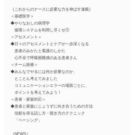
［これからのナースに必要な力を伸ばす連載］
＜基礎医学＞
◆やりなおしの病理学
循環システムを利用し尽くせ①
＜アセスメント＞
◆日々のアセスメントとケアが一歩深くなる
患者のみかたと看護のしかた
心不全で呼吸困難感のある患者さん
＜チーム医療＞
◆みんなでやるには何が必要なのか、
とことん考えてみました
コミュニケーションエラーの場面ごとに、
ポイントを考えてみよう！
＜患者・家族対応＞
◆患者と家族にじょうずに向き合うための方法
信頼を得る話し方・聴き方のテクニック
「ペーシング」
［NEWS］