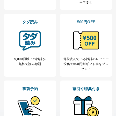
2
いただいた方の個
処、オペレーター教育など応対品
みできる
人情報
質向上のため
カスタマーQ＆Aサイトの投稿内容
の確認のため
タダ読み
500円OFF
ｅメール等によるカスタマーQ＆A
当社カスタマーQ＆
サイトのサービス内容のご案内の
3
Aサービス利用者
ため
ｅメール等による商品、サービ
ス、キャンペーン等の広告に関す
るご案内のため
採用応募者の方の
4
採用選考、ご連絡のため
個人情報
5,000冊以上の雑誌が
普段読んでいる雑誌のレビュー
当社の従業者の個
人事、総務などの雇用管理等のた
5
無料で読み放題
投稿で
500円割ギフト券をプレ
人情報
め
ゼント
パートナー（提携
購入商品配送のため
企業）からの委託
提携企業及びお客様がご購入され
により当社の
た商品の発売元企業からのｅメー
6
定期購読サービス
ル等による商品、
事前予約
割引や特典付き
等をご利用の方の
サービス、キャンペーン等の広告
個人情報
に関するご案内のため
当社のサービス利用状況の把握お
よびその分析のため
お問い合わせ対応、トラブル対
SNS公式アカウン