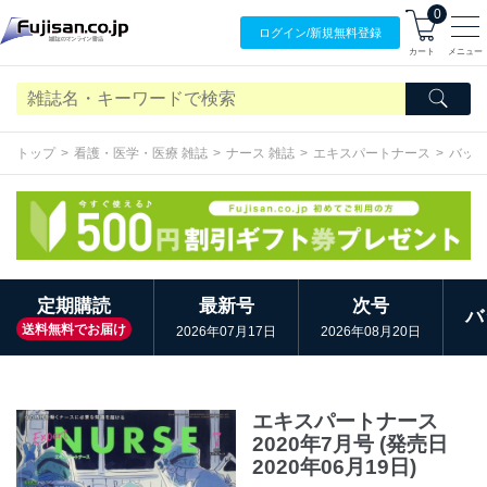
0
ログイン/
新規無料
登録
カート
メニュー
トップ
看護・医学・医療 雑誌
ナース 雑誌
エキスパートナース
バッ
定期購読
最新号
次号
バ
送料無料でお届け
2026年07月17日
2026年08月20日
エキスパートナース
2020年7月号 (発売日
2020年06月19日)