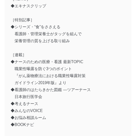
◆エキナスクリップ
［特別記事］
◆シリーズ・“食”をささえる
看護師・管理栄養士がタッグを組んで
栄養管理の質を上げる取り組み
［連載］
◆ナースのための医療・看護 最新TOPIC
職業性曝露を防ぐ3つのポイント
『がん薬物療法における職業性曝露対策
ガイドライン2019年版』より
◆看護師のはたらきかた図鑑 ―ツアーナース
日本旅行医学会
◆考えるナース
◆みんなのVOICE
◆お悩み相談ルーム
◆BOOKナビ