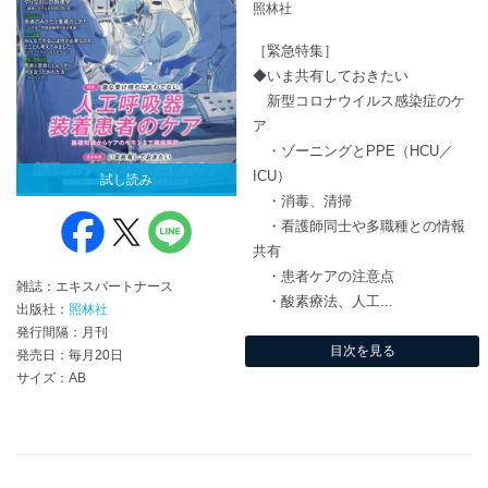
照林社
［緊急特集］
◆いま共有しておきたい
新型コロナウイルス感染症のケ
ア
・ゾーニングとPPE（HCU／
ICU）
試し読み
・消毒、清掃
・看護師同士や多職種との情報
共有
・患者ケアの注意点
雑誌：エキスパートナース
・酸素療法、人工...
出版社：
照林社
発行間隔：月刊
目次を見る
発売日：毎月20日
サイズ：AB