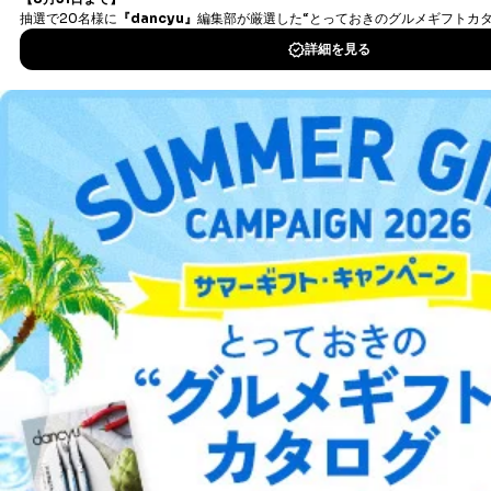
とが困難である場合。
国の機関もしくは地方公共団体またはその委託を受け
た者が法令の定める事務を遂行することに対して協力
DOWNLOAD FOR IOS
する必要がある場合であって、本人の同意を得ること
により当該事務の遂行に支障を及ぼすおそれがあると
き。
DOWNLOAD FOR ANDROID
上記２．の利用目的を実施するために守秘義務を結ん
だ企業に、業務の一部として個人情報の取扱いを委
託・提供する場合、その業務に必要な範囲で委託・提
ご利用方法はこちら
供先企業に個人情報を開示することがあります。
委託・提供先企業は具体的には以下のような企業です
が、これらに限りません。
委託先：カスタマーサポート支援会社 、クレジッ
トカード決済などの決済代行・料金回収会社、広
総合案内
告配信サービス会社
提供先：出版社、出版物発売元、卸売会社、販売
アフィリエイト
採用情報
店など商品の供給者、梱包会社、配送会社、新聞
販売店などの梱包・配送・配達会社
プレスリリース
お問い合わせ
４．開示対象個人情報の「開示」「訂正」等の請求につ
いて
利用規約
プライバシーポリシー
特定商取引法に基づく表示
会社案内
出版社の皆様へ
投資家の皆様へ
サイトマップ
当社は、本人から、開示対象個人情報について利用目的
の通知を求められた場合には、遅滞なくこれに応じま