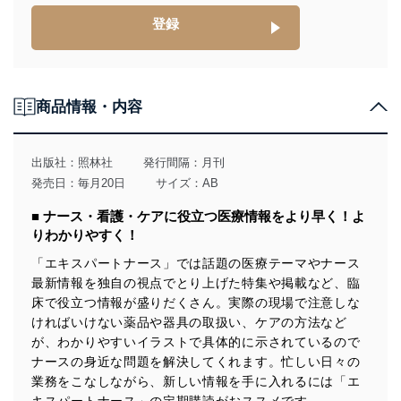
供・開示は行いません。当社においてはこれらの取り組
みを確実にするため、従業者等の教育を徹底してまいり
登録
ます。また、目的外利用を行わないために、適切な管理
措置を講じます。
法令遵守
商品情報・内容
当社は、個人情報に関連する法令、国が定める指針及び
その他の規範を遵守します。また、当社の管理の仕組み
に、これらの法令及びその他の規範を常に適合させま
出版社：
照林社
発行間隔：月刊
す。
発売日：毎月20日
サイズ：AB
個人情報の安全管理措置
■ ナース・看護・ケアに役立つ医療情報をより早く！よ
りわかりやすく！
当社は、個人情報の正確性及び安全性を確保するため
に、下記セキュリティ対策をはじめとする安全対策を実
「エキスパートナース」では話題の医療テーマやナース
施し、個人情報の漏えい、滅失またはき損の防止及び是
最新情報を独自の視点でとり上げた特集や掲載など、臨
正に努めます。
床で役立つ情報が盛りだくさん。実際の現場で注意しな
アクセス制御
ければいけない薬品や器具の取扱い、ケアの方法など
個人データを取り扱うことのできる機器及び当該
が、わかりやすいイラストで具体的に示されているので
機器を取り扱う従業者を明確化し、 個人データへ
ナースの身近な問題を解決してくれます。忙しい日々の
の不要なアクセスを防止しています。
業務をこなしながら、新しい情報を手に入れるには「エ
アクセス者の識別と認証
キスパートナース」の定期購読がおススメです。