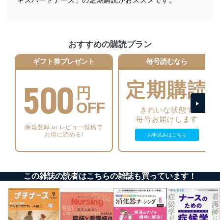
機器に標準装備されているユーザー制御機能（ユ
ーザーアカウント制御）により、個人情報データ
ベース等を取り扱う情報システムを使用する従業
者を識別・認証しています。
おすすめの購読プラン
外部からの不正アクセス等の防止
ギフト券プレゼント
毎号読むなら
個人データを取り扱う機器等のオペレーティング
システムを最新の状態に保持しています。
500
個人データを取り扱う機器等にセキュリティ対策
定期購読
円
ソフトウェア等を導入し、自動更新 機能等の活用
により、これを最新状態としています。
OFF
きれいな状態で
毎号お届けします
情報システムの使用に伴う漏洩等の防止
新規登録 or レビュー投稿で
メール等により個人データの含まれるファイルを
お得に読める!
お申込みはこちら
送信する場合に、当該ファイルへのパスワードを
設定しています。
個人情報保護マネジメントシステムの継続的改善
この雑誌の読者はこちらの雑誌も買っています！
当社は、内部監査及びマネジメントレビューの機会を通
じて、個人情報保護マネジメントシステムを継続的に改
善し、常に最良の状態を維持します。
苦情及び相談受付け窓口