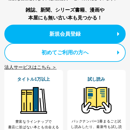
東京都渋谷区南平台町16-11
雑誌、新聞、シリーズ書籍、漫画や
株式会社富士山マガジンサービス
本屋にも無い古い本も見つかる！
代表取締役会長 西野 伸一郎
個人情報保護管理者: 経営管理グループディレクター 前
田 嘉也
新規会員登録
２．利用目的
当社が取り扱う開示対象個人情報の利用目的は次のとお
初めてご利用の方へ
りです。
No
個人情報の種類
利用目的
法人サービスはこちら ＞
購入商品の配送のため
商品代金回収のため
タイトル1万以上
試し読み
ｅメール等による商品、サービ
ス、キャンペーン等の広告の案内
当社の定期購読サ
のため
1
ービス等をご利用
個人が特定できない形で取得した
の方の個人情報
閲覧履歴や購買履歴等の情報を分
析して、趣味・嗜好に
応じた新商品・サービスに関する
広告のため
バックナンバー1冊まるごと試
豊富なラインナップで
当社にお問合わせ
お問い合わせ対応、トラブル対
し読み
したり、最新号も試し読
書店に並ばない本とも出会える