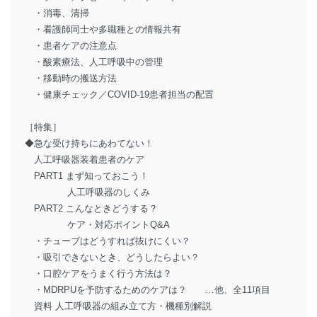
・消毒、清掃
・看護師同士や多職種との情報共有
・患者ケアの注意点
・酸素療法、人工呼吸中の管理
・移動時の搬送方法
・健康チェック／COVID-19患者担当の配置
［特集］
◆急な受け持ちにあわてない！
人工呼吸器装着患者のケア
PART1 まず知っておこう！
人工呼吸器のしくみ
PART2 こんなときどうする？
ケア・対応ポイントQ&A
・チューブはどうすれば抜けにくい？
・吸引できないとき、どうしたらよい？
・口腔ケアをうまく行う方法は？
・MDRPUを予防するためのケアは？ …他、全11項目
資料 人工呼吸器の組み立て方・機種別解説