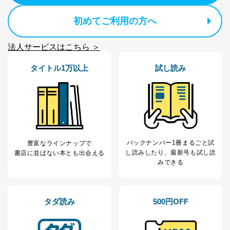
当社が取り扱う開示対象個人情報の利用目的は次のとお
初めてご利用の方へ
りです。
No
個人情報の種類
利用目的
法人サービスはこちら ＞
購入商品の配送のため
商品代金回収のため
タイトル1万以上
試し読み
ｅメール等による商品、サービ
ス、キャンペーン等の広告の案内
当社の定期購読サ
のため
1
ービス等をご利用
個人が特定できない形で取得した
の方の個人情報
閲覧履歴や購買履歴等の情報を分
析して、趣味・嗜好に
応じた新商品・サービスに関する
広告のため
バックナンバー1冊まるごと試
豊富なラインナップで
当社にお問合わせ
お問い合わせ対応、トラブル対
し読み
したり、最新号も試し読
書店に並ばない本とも出会える
2
いただいた方の個
処、オペレーター教育など応対品
みできる
人情報
質向上のため
カスタマーQ＆Aサイトの投稿内容
の確認のため
タダ読み
500円OFF
ｅメール等によるカスタマーQ＆A
当社カスタマーQ＆
サイトのサービス内容のご案内の
3
Aサービス利用者
ため