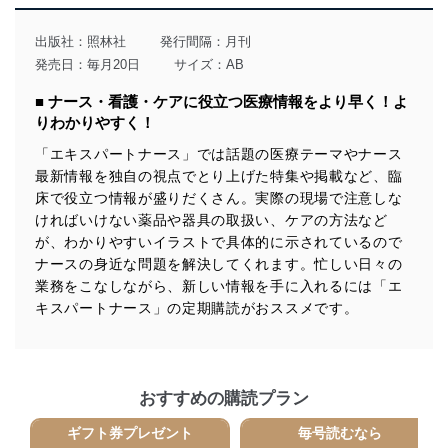
その他の規範を遵守します。また、当社の管理の仕組み
に、これらの法令及びその他の規範を常に適合させま
出版社：
照林社
発行間隔：月刊
す。
発売日：毎月20日
サイズ：AB
個人情報の安全管理措置
■ ナース・看護・ケアに役立つ医療情報をより早く！よ
りわかりやすく！
当社は、個人情報の正確性及び安全性を確保するため
に、下記セキュリティ対策をはじめとする安全対策を実
「エキスパートナース」では話題の医療テーマやナース
施し、個人情報の漏えい、滅失またはき損の防止及び是
最新情報を独自の視点でとり上げた特集や掲載など、臨
正に努めます。
床で役立つ情報が盛りだくさん。実際の現場で注意しな
アクセス制御
ければいけない薬品や器具の取扱い、ケアの方法など
個人データを取り扱うことのできる機器及び当該
が、わかりやすいイラストで具体的に示されているので
機器を取り扱う従業者を明確化し、 個人データへ
ナースの身近な問題を解決してくれます。忙しい日々の
の不要なアクセスを防止しています。
業務をこなしながら、新しい情報を手に入れるには「エ
アクセス者の識別と認証
キスパートナース」の定期購読がおススメです。
機器に標準装備されているユーザー制御機能（ユ
ーザーアカウント制御）により、個人情報データ
ベース等を取り扱う情報システムを使用する従業
者を識別・認証しています。
おすすめの購読プラン
外部からの不正アクセス等の防止
ギフト券プレゼント
毎号読むなら
個人データを取り扱う機器等のオペレーティング