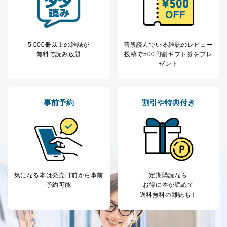
ｅメール等による商品、サービ
ス、キャンペーン等の広告に関す
るご案内のため
採用応募者の方の
4
採用選考、ご連絡のため
個人情報
5,000冊以上の雑誌が
普段読んでいる雑誌のレビュー
当社の従業者の個
人事、総務などの雇用管理等のた
5
無料で読み放題
投稿で
500円割ギフト券をプレ
人情報
め
ゼント
パートナー（提携
購入商品配送のため
企業）からの委託
提携企業及びお客様がご購入され
により当社の
た商品の発売元企業からのｅメー
6
定期購読サービス
ル等による商品、
事前予約
割引や特典付き
等をご利用の方の
サービス、キャンペーン等の広告
個人情報
に関するご案内のため
当社のサービス利用状況の把握お
よびその分析のため
お問い合わせ対応、トラブル対
SNS公式アカウン
処、オペレーター教育など応対品
7
トに登録された方
質向上のため
の個人情報
気になる本は
発売日前から事前
定期購読なら
その他当社のプライバシーポリシ
予約可能
お得に本が読めて
ー等にて公表する利用目的達成の
送料無料の雑誌も！
ため
※上記の利用目的のうちNo.1～5については保有個人デ
ータ（開示対象個人情報）の利用目的であり、下記4.の