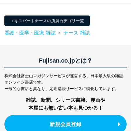
係
TEL：0570-200-223
FAX：03-5459-7073
e-mail：
cs@fujisan.co.jp
エキスパートナースの所属カテゴリ一覧
改訂：2025年2月20日
看護・医学・医療 雑誌
ナース 雑誌
>
制定：2005年4月1日
株式会社富士山マガジンサービス
代表取締役会長 西野 伸一郎
個人情報の取扱いについて
Fujisan.co.jpとは？
１．個人情報保護管理者
株式会社富士山マガジンサービスが運営する、
日本最大級の雑誌
当社は以下の個人情報保護管理者を設置し、個人情報保
護管理者の責任のもと、個人情報を取得・アクセス・利
オンライン書店です。
用・提供・管理いたします。
一般的な書店と異なり、
定期購読サービスに特化しています。
東京都渋谷区南平台町16-11
雑誌、新聞、シリーズ書籍、漫画や
株式会社富士山マガジンサービス
本屋にも無い古い本も見つかる！
代表取締役会長 西野 伸一郎
個人情報保護管理者: 経営管理グループディレクター 前
田 嘉也
新規会員登録
２．利用目的