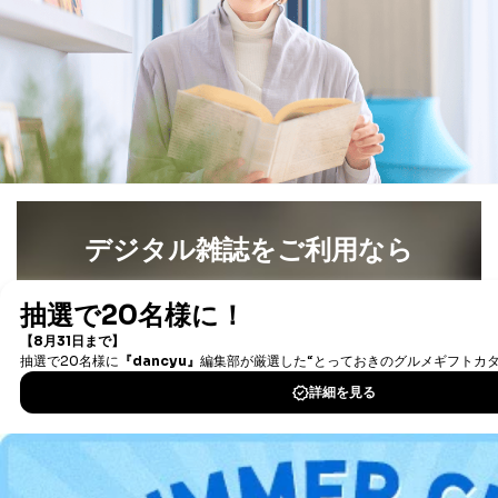
開示等のご請求に対応させていただきます。
なお、6、7については、パートナー（提携企業）様又は
各SNS運営会社様にご請求いただきますようお願い致し
ます。
３．個人情報の第三者提供について
当社は、取得した個人情報を適切に管理し､あらかじめ
本人の同意を得ることなく第三者に提供することはあり
ません。ただし、次の場合は除きます。
法令に基づく場合
人の生命､身体または財産の保護のために必要がある
デジタル雑誌をご利用なら
場合であって、本人の同意を得ることが困難であると
き。
最新号〜バックナンバーまで7000冊以上の雑誌
（電子
公衆衛生の向上または児童の健全な育成の推進のため
書籍）が無料で読み放題！
に特に必要がある場合であって、本人の同意を得るこ
タダ読みサービス
を楽しもう！
とが困難である場合。
国の機関もしくは地方公共団体またはその委託を受け
た者が法令の定める事務を遂行することに対して協力
DOWNLOAD FOR IOS
する必要がある場合であって、本人の同意を得ること
により当該事務の遂行に支障を及ぼすおそれがあると
き。
DOWNLOAD FOR ANDROID
上記２．の利用目的を実施するために守秘義務を結ん
だ企業に、業務の一部として個人情報の取扱いを委