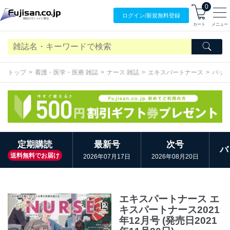
0
ログイン/
新規無料
登録
カート
メニュー
トップ
看護・医学・医療 雑誌
ナース 雑誌
エキスパートナース
バッ
定期購読
最新号
次号
バ
送料無料でお届け
2026年07月17日
2026年08月20日
エキスパートナース エ
キスパートナース2021
年12月号 (発売日2021