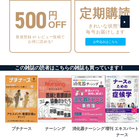
システムを最新の状態に保持しています。
500
個人データを取り扱う機器等にセキュリティ対策
定期購読
円
ソフトウェア等を導入し、自動更新 機能等の活用
により、これを最新状態としています。
OFF
きれいな状態で
毎号お届けします
情報システムの使用に伴う漏洩等の防止
新規登録 or レビュー投稿で
メール等により個人データの含まれるファイルを
お得に読める!
お申込みはこちら
送信する場合に、当該ファイルへのパスワードを
設定しています。
個人情報保護マネジメントシステムの継続的改善
この雑誌の読者はこちらの雑誌も買っています！
当社は、内部監査及びマネジメントレビューの機会を通
じて、個人情報保護マネジメントシステムを継続的に改
善し、常に最良の状態を維持します。
苦情及び相談受付け窓口
貴殿の個人情報及び当社の個人情報保護マネジメントシ
ステムに関するご相談及び苦情については以下までご連
絡ください。
適切、かつ迅速に対応させていただきます。
プチナース
ナーシング
消化器ナーシング
増刊 エキスパート
ナース
株式会社富士山マガジンサービス 個人情報問い合わせ