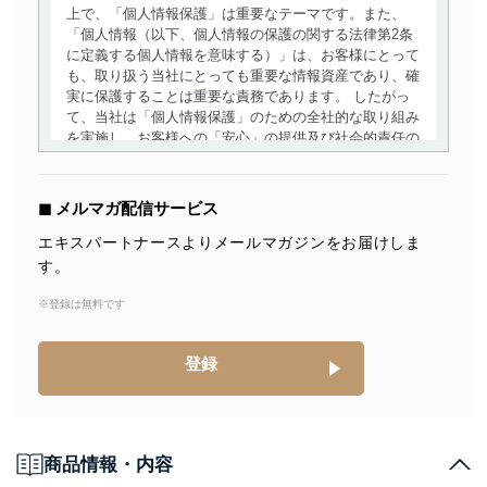
上で、「個人情報保護」は重要なテーマです。また、
「個人情報（以下、個人情報の保護の関する法律第2条
に定義する個人情報を意味する）」は、お客様にとって
も、取り扱う当社にとっても重要な情報資産であり、確
実に保護することは重要な責務であります。 したがっ
て、当社は「個人情報保護」のための全社的な取り組み
を実施し、お客様への「安心」の提供及び社会的責任の
責務を果たすことを確実にいたします。
個人情報の取得・利用・提供について
◼︎ メルマガ配信サービス
当社は、個人情報の取得・利用・提供に際して、その利
エキスパートナースよりメールマガジンをお届けしま
用目的を明確にし、本人の同意を得たうえで利用目的の
す。
達成に必要な範囲内で適法かつ公正な手段によって取
得・利用・提供を行います。また、当社が保有している
※登録は無料です
個人情報は、同意を得ずに目的外利用、第三者への提
供・開示は行いません。当社においてはこれらの取り組
みを確実にするため、従業者等の教育を徹底してまいり
登録
ます。また、目的外利用を行わないために、適切な管理
措置を講じます。
法令遵守
商品情報・内容
当社は、個人情報に関連する法令、国が定める指針及び