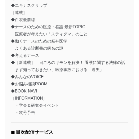
◆エキナスクリップ
［連載］
◆白衣最前線
◆ナースのための医療・看護 最新TOPIC
医療者が考えたい「スティグマ」のこと
◆働くナースのための精神医学
よくある診断書の病名の謎
◆考えるナース
◆［新連載］ 日ごろのギモンを解決！ 看護に関する法律の話
まず知っておきたい、医療事故における「過失」
◆みんなのVOICE
◆お悩み相談ROOM
◆BOOK NAVI
［INFORMATION］
・学会＆研究会イベント
・次号予告
◼︎ 目次配信サービス