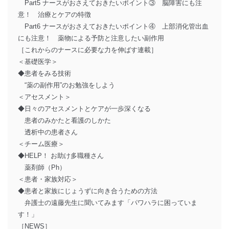
Part5 ナースがおさえておきたいポイント③ 脳障害にも注
意！ 治療とケアの特徴
Part6 ナースがおさえておきたいポイント④ 上部消化管出血
にも注意！ 薬物による予防と注意したい副作用
［これからのナースに必要な力を伸ばす連載］
＜基礎医学＞
◆患者をみる技術
“薬の副作用”のお勉強をしよう
＜アセスメント＞
◆日々のアセスメントとケアが一歩深くなる
患者のみかたと看護のしかた
透析中の患者さん
＜チーム医療＞
◆HELP！ お助け多職種さん
薬剤師（Ph）
＜患者・家族対応＞
◆患者と家族にじょうずに向き合うための方法
弁護士の遠藤先生に聞いてみます「パワハラに困っていま
す！」
［NEWS］