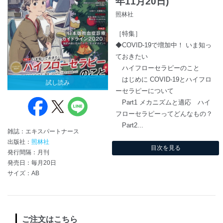
年11月20日)
照林社
［特集］
◆COVID-19で増加中！ いま知っ
ておきたい
ハイフローセラピーのこと
はじめに COVID-19とハイフロ
試し読み
ーセラピーについて
Part1 メカニズムと適応 ハイ
フローセラピーってどんなもの？
Part2...
雑誌：エキスパートナース
出版社：
照林社
目次を見る
発行間隔：月刊
発売日：毎月20日
サイズ：AB
ご注文はこちら