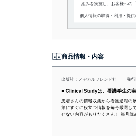
組みを実施し、お客様への
個人情報の取得・利用・提供
当社は、個人情報の取得・
囲内で適法かつ公正な手段
利用、第三者への提供・開
いります。また、目的外利
商品情報・内容
法令遵守
当社は、個人情報に関連す
令及びその他の規範を常に
出版社：
メヂカルフレンド社
発行
個人情報の安全管理措置
■ Clinical Studyは、看
患者さんの情報収集から看護過程の
当社は、個人情報の正確性
策にすぐに役立つ情報を毎号厳選し
漏えい、滅失またはき損の
せない内容がもりだくさん！ 毎月
アクセス制御
個人データを取り扱う
しています。