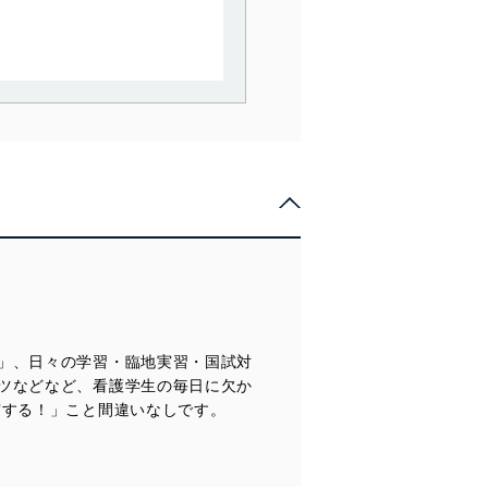
。
で利用目的の達成に必要な範
情報は、同意を得ずに目的外
従業者等の教育を徹底してま
管理の仕組みに、これらの法
」、日々の学習・臨地実習・国試対
全対策を実施し、個人情報の
ツなどなど、看護学生の毎日に欠か
実する！」こと間違いなしです。
ータへの不要なアクセスを防止