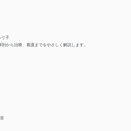
ルリ子
解剖から治療、看護までをやさしく解説します。
倫音