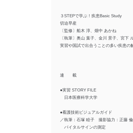
３STEPで学ぶ！疾患Basic Study
切迫早産
〔監修〕船木 淳、畑中 あかね
〔執筆〕奥山 葉子、金川 景子、宮下 
実習や国試で出合うことの多い疾患の
連 載
●実習 STORY FILE
日本医療科学大学
●看護技術ビジュアルガイド
／執筆：石塚 睦子 撮影協力：正藤 
バイタルサインの測定