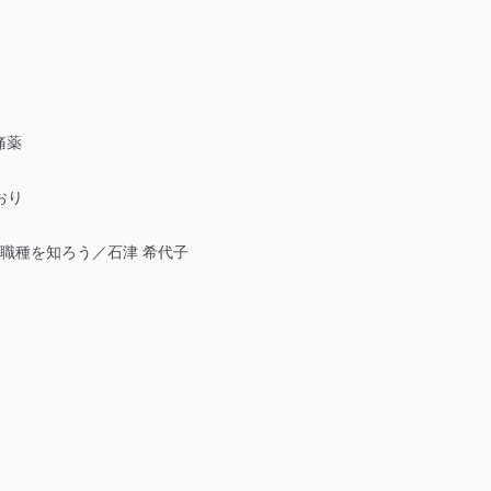
痛薬
おり
職種を知ろう／石津 希代子