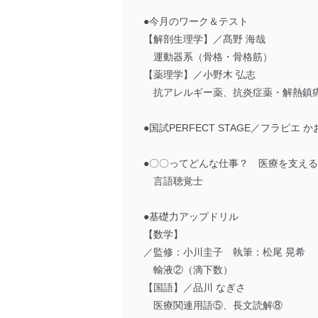
●今月のワーク＆テスト
【解剖生理学】／髙野 海哉
運動器系（骨格・骨格筋）
【薬理学】／小野木 弘志
抗アレルギー薬、抗炎症薬・解熱鎮
●国試PERFECT STAGE／フラピエ か
●〇〇ってどんな仕事？ 医療を支える
言語聴覚士
●基礎力アップドリル
【数学】
／監修：小川圭子 執筆：松尾 晃希
輸液②（滴下数）
【国語】／品川 なぎさ
医療関連用語⑤、長文読解⑧