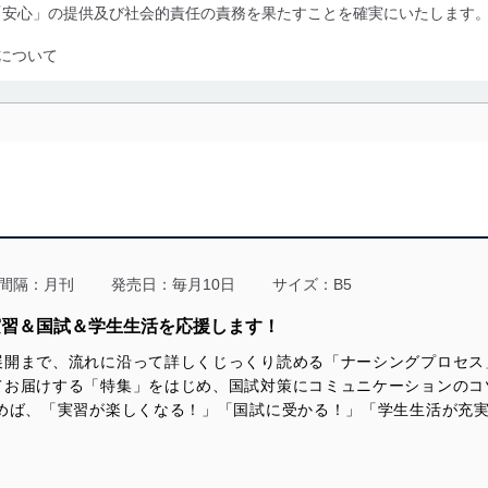
「安心」の提供及び社会的責任の責務を果たすことを確実にいたします
について
利用・提供に際して、その利用目的を明確にし、本人の同意を得たうえ
によって取得・利用・提供を行います。また、当社が保有している個人
示は行いません。当社においてはこれらの取り組みを確実にするため、
用を行わないために、適切な管理措置を講じます。
る法令、国が定める指針及びその他の規範を遵守します。また、当社の
適合させます。
間隔：月刊
発売日：毎月10日
サイズ：B5
護学生の実習＆国試＆学生生活を応援します！
展開まで、流れに沿って詳しくじっくり読める「ナーシングプロセス
及び安全性を確保するために、下記セキュリティ対策をはじめとする安
てお届けする「特集」をはじめ、国試対策にコミュニケーションのコ
防止及び是正に努めます。
読めば、「実習が楽しくなる！」「国試に受かる！」「学生生活が充
ことのできる機器及び当該機器を取り扱う従業者を明確化し、 個人デ