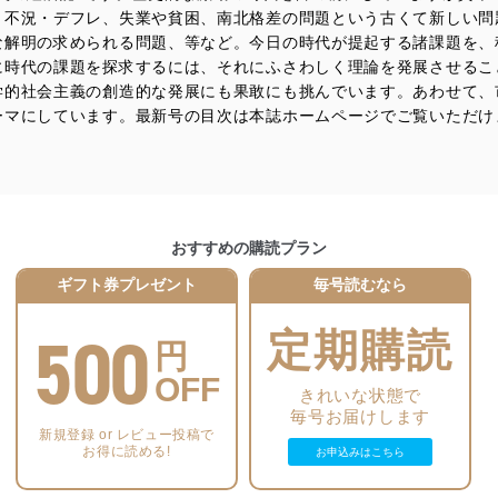
。不況・デフレ、失業や貧困、南北格差の問題という古くて新しい問
防止及び是正に努めます。
な解明の求められる問題、等など。今日の時代が提起する諸課題を、
に時代の課題を探求するには、それにふさわしく理論を発展させるこ
ことのできる機器及び当該機器を取り扱う従業者を明確化し、 個人デ
学的社会主義の創造的な発展にも果敢にも挑んでいます。あわせて、
ーマにしています。最新号の目次は本誌ホームページでご覧いただけ
いるユーザー制御機能（ユーザーアカウント制御）により、個人情報デ
業者を識別・認証しています。
等の防止
おすすめの購読プラン
機器等のオペレーティングシステムを最新の状態に保持しています。
機器等にセキュリティ対策ソフトウェア等を導入し、自動更新 機能等
ギフト券プレゼント
毎号読むなら
500
定期購読
円
う漏洩等の防止
ータの含まれるファイルを送信する場合に、当該ファイルへのパスワー
OFF
きれいな状態で
毎号お届けします
ステムの継続的改善
新規登録 or レビュー投稿で
お得に読める!
お申込みはこちら
ジメントレビューの機会を通じて、個人情報保護マネジメントシステム