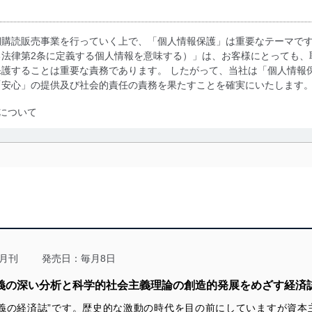
期購読販売事業を行っていく上で、「個人情報保護」は重要なテーマで
る法律第2条に定義する個人情報を意味する）」は、お客様にとっても、
護することは重要な責務であります。 したがって、当社は「個人情報
「安心」の提供及び社会的責任の責務を果たすことを確実にいたします
について
利用・提供に際して、その利用目的を明確にし、本人の同意を得たうえ
によって取得・利用・提供を行います。また、当社が保有している個人
示は行いません。当社においてはこれらの取り組みを確実にするため、
用を行わないために、適切な管理措置を講じます。
る法令、国が定める指針及びその他の規範を遵守します。また、当社の
適合させます。
月刊
発売日：毎月8日
主義の深い分析と科学的社会主義理論の創造的発展をめざす経済
義の経済誌”です。歴史的な激動の時代を目の前にしていますが資本
及び安全性を確保するために、下記セキュリティ対策をはじめとする安