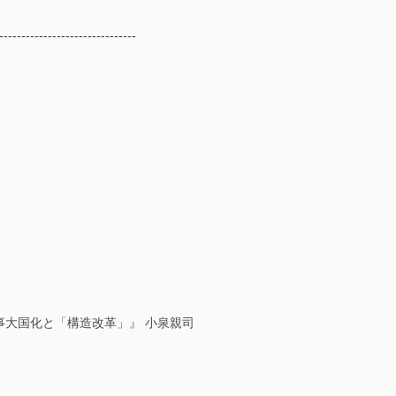
-------------------------------
事大国化と「構造改革」』 小泉親司