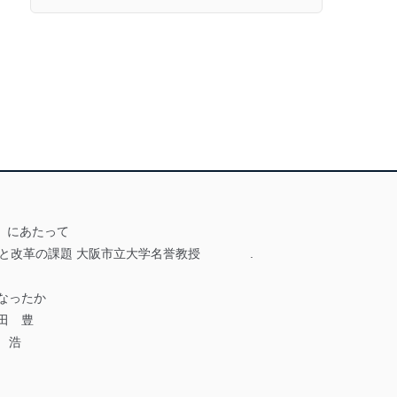
」にあたって
0年と改革の課題 大阪市立大学名誉教授 .
なったか
田 豊
 浩