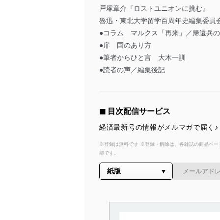
戸塚章介『ロストユニオンに挑む』
魯迅・東北大学留学百周年史編集委員
●コラム マルクス「再来」／帰還兵
●扉 国のあり方
●筆者からひと言 大木一訓
●読者の声／編集後記
◼︎ 目次配信サービス
経済最新号の情報がメルマガで届く♪
※登録は無料です ※登録・解除は、各雑誌の商品ページ
能です。