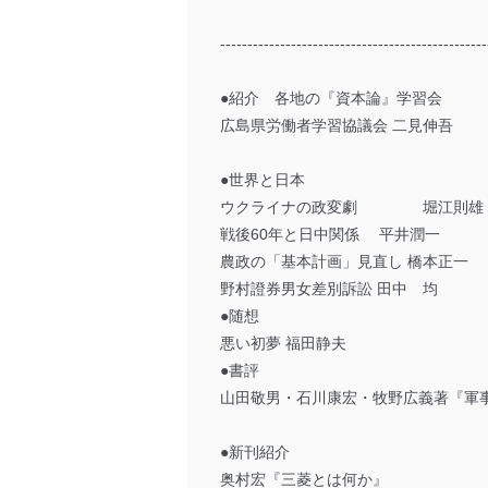
-------------------------------------------------
●紹介 各地の『資本論』学習会
広島県労働者学習協議会 二見伸吾
●世界と日本
ウクライナの政変劇 堀江則雄
戦後60年と日中関係 平井潤一
農政の「基本計画」見直し 橋本正一
野村證券男女差別訴訟 田中 均
●随想
悪い初夢 福田静夫
●書評
山田敬男・石川康宏・牧野広義著『軍
●新刊紹介
奥村宏『三菱とは何か』