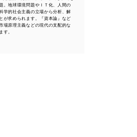
題。地球環境問題やＩＴ化、人間の
科学的社会主義の立場から分析、解
とが求められます。『資本論』など
ータへの不要なアクセスを防止
市場原理主義などの現代の支配的な
ます。
ータベース等を取り扱う情報
の活用により、これを最新状態
ドを設定しています。
を継続的に改善し、常に最良