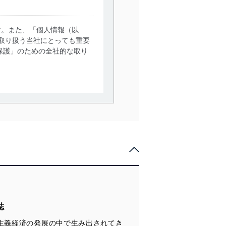
す。また、「個人情報（以
取り扱う当社にとっても重要
保護」のための全社的な取り
。
で利用目的の達成に必要な範
情報は、同意を得ずに目的外
従業者等の教育を徹底してま
管理の仕組みに、これらの法
誌
主義経済の発展の中で生み出されてき
全対策を実施し、個人情報の