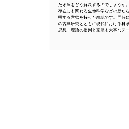
た矛盾をどう解決するのでしょうか
漏えい、滅失またはき損の
存在にも関わる生命科学などの新た
アクセス制御
明する意欲を持った雑誌です。同時
個人データを取り扱う
の古典研究とともに現代における科
しています。
思想・理論の批判と克服も大事なテ
アクセス者の識別と認証
機器に標準装備されて
システムを使用する従
外部からの不正アクセス
個人データを取り扱う
個人データを取り扱う
としています。
情報システムの使用に伴
メール等により個人デ
個人情報保護マネジメントシ
当社は、内部監査及びマネ
の状態を維持します。