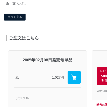
論 文 なぜ...
目次を見る
ご注文はこちら
2005年02月08日発売号単品
レビ
50
紙
1,027円
割
2026
デジタル
―
時代の