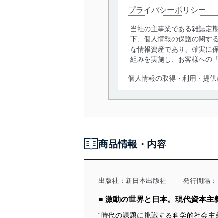
プライバシーポリシー
当社の主事業である雑誌定
下、個人情報の保護の関す
な情報資産であり、確実に保
組みを実施し、お客様への
個人情報の取得・利用・提供
当社は、個人情報の取得・
囲内で適法かつ公正な手段
利用、第三者への提供・開
いります。また、目的外利
商品情報・内容
法令遵守
当社は、個人情報に関連す
令及びその他の規範を常に
出版社：
新日本出版社
発行間隔：
個人情報の安全管理措置
■ 激動の世界と日本。現代資本
“時代の課題に挑戦する科学的社会主
当社は、個人情報の正確性