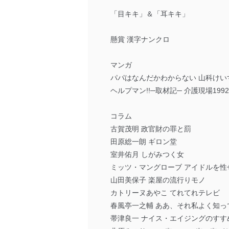
「目キキ」＆「耳キキ」
懸賞 漢字ナンクロ
マンガ
パパはなんだかわからない 山科けい
ヘルプマン!!─取材記─ 介護現場19
コラム
古賀茂明 政官財の罪と罰
田原総一朗 ギロン堂
室井佑月 しがみつく女
ミッツ・マングローブ アイドルを性
山田美保子 楽屋の流行りモノ
カトリーヌあやこ てれてれテレビ
春風亭一之輔 ああ、それ私よく知っ
帯津良一 ナイス・エイジングのすす