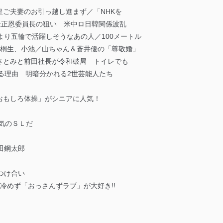
ご夫妻のお引っ越し進まず／「NHKを
正恩委員長の狙い 米中ロ日韓関係波乱
り五輪で活躍しそうなあの人／100メートル
桐生、小池／山ちゃん＆蒼井優の「尊敬婚」
とみと前田社長が令和破局 トイレでも
れる理由 明暗分かれる2世芸能人たち
もしろ体操」がシニアに人気！
気のＳＬだ
田鋼太郎
つけ合い
めず「おっさんずラブ」が大好き!!