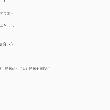
ＮＥＯ
ェアウエー
ュニたちへ
き合い方
 膀胱がん（１）膀胱全摘除術