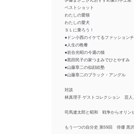
伊藤まさこさんおすすめ夏の手土産
ベストショット
わたしの愛猫
わたしの愛犬
ＳＬに乗ろう！
●ドン小西のイケてるファッションチ
●人生の晩餐
●岩合光昭の今週の猫
●黒田民子の家つまみでひとやすみ
●山藤章二の似顔絵塾
●山藤章二のブラック・アングル
対談
林真理子 ゲストコレクション 芸人
司馬遼太郎と昭和 戦争からオリン
もう一つの自分史 第59回 俳優 黒