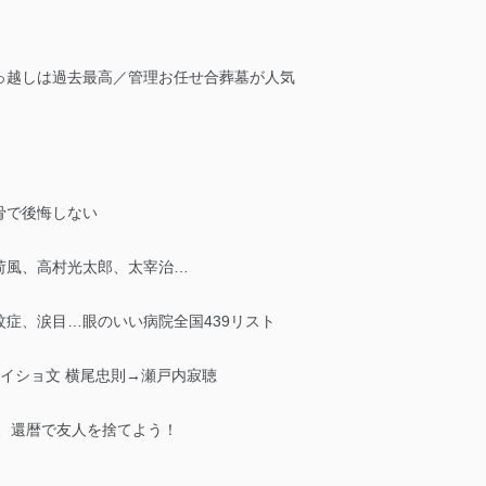
越しは過去最高／管理お任せ合葬墓が人気
骨で後悔しない
荷風、高村光太郎、太宰治…
症、涙目…眼のいい病院全国439リスト
イショ文 横尾忠則→瀬戸内寂聴
、還暦で友人を捨てよう！