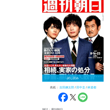
試し読み
表紙：
吉田鋼太郎
/
田中圭
/
林遣都
雑誌：週刊朝日