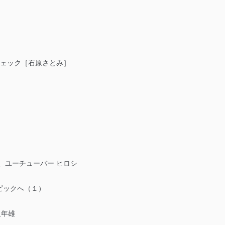
ェック［石原さとみ］
、ユーチューバー ヒロシ
ピックへ（１）
沢年雄