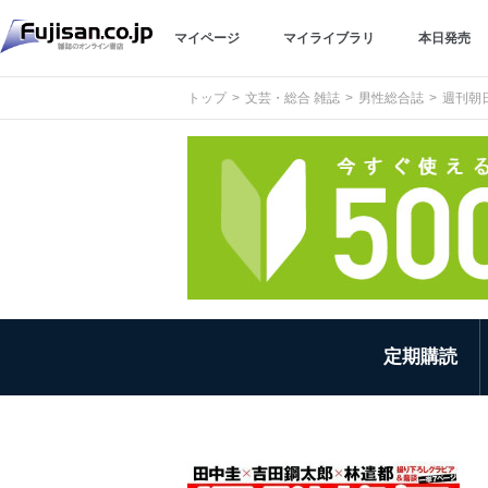
マイページ
マイライブラリ
本日発売
トップ
文芸・総合 雑誌
男性総合誌
週刊朝
定期購読