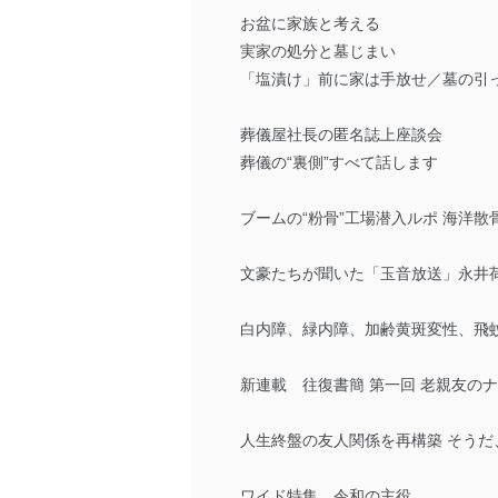
お盆に家族と考える
実家の処分と墓じまい
「塩漬け」前に家は手放せ／墓の引っ
葬儀屋社長の匿名誌上座談会
葬儀の“裏側”すべて話します
ブームの“粉骨”工場潜入ルポ 海洋散
文豪たちが聞いた「玉音放送」永井
白内障、緑内障、加齢黄斑変性、飛蚊
新連載 往復書簡 第一回 老親友のナ
人生終盤の友人関係を再構築 そうだ
ワイド特集 令和の主役