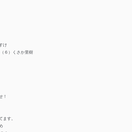
すけ
92（６）くさか里樹
せ！
てます。
め