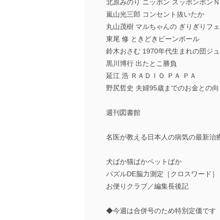
北原みのり ニッポン スッポンポン
嵐山光三郎 コンセント抜いたか
丸山茂樹 マルちゃんの ぎりぎりフ
東尾 修 ときどきビーンボール
鈴木おさむ 1970年代生まれの団ジ
黒川博行 出たとこ勝負
延江 浩 ＲＡＤＩＯ ＰＡ ＰＡ
野尻哲史 夫婦95歳までのお金との向
週刊図書館
名医が教える日本人の病気の最新治療
犬ばか猫ばかペットばか
パズルDE脳力測定［クロスワード］
お便りクラブ／編集長後記
◆今週は合併号のため特別定価です