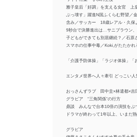
雅子皇后「好調」を支える女官 上皇
ぶっ壊す」躍進N国ふくらむ野望／金
含み／サッカー 18歳レアル・久保よ
9秒台で決勝進出は…サニブラウン、
子どもができても別居継続？／石原さ
スマホの仕事中毒／Koki,がたたか
「介護予防体操」「ラジオ体操」「お
エンタメ世界へ人々牽引 どっこい人
おっさんずラブ 田中圭×林遣都×吉
グラビア “三角関係”の行方
鼎談 みんなで台本10倍の演技をぶ
ドラマが終わって1年以上、いまだ熱冷
グラビア