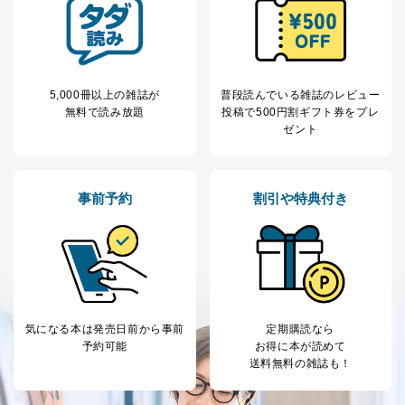
ます。
３．個人情報の第三者提供について
当社は、取得した個人情報を適切に管理し､あらかじめ
本人の同意を得ることなく第三者に提供することはあり
5,000冊以上の雑誌が
普段読んでいる雑誌のレビュー
ません。ただし、次の場合は除きます。
無料で読み放題
投稿で
500円割ギフト券をプレ
ゼント
法令に基づく場合
人の生命､身体または財産の保護のために必要がある
場合であって、本人の同意を得ることが困難であると
き。
事前予約
割引や特典付き
公衆衛生の向上または児童の健全な育成の推進のため
に特に必要がある場合であって、本人の同意を得るこ
とが困難である場合。
国の機関もしくは地方公共団体またはその委託を受け
た者が法令の定める事務を遂行することに対して協力
する必要がある場合であって、本人の同意を得ること
により当該事務の遂行に支障を及ぼすおそれがあると
き。
気になる本は
発売日前から事前
定期購読なら
上記２．の利用目的を実施するために守秘義務を結ん
予約可能
お得に本が読めて
だ企業に、業務の一部として個人情報の取扱いを委
送料無料の雑誌も！
託・提供する場合、その業務に必要な範囲で委託・提
供先企業に個人情報を開示することがあります。