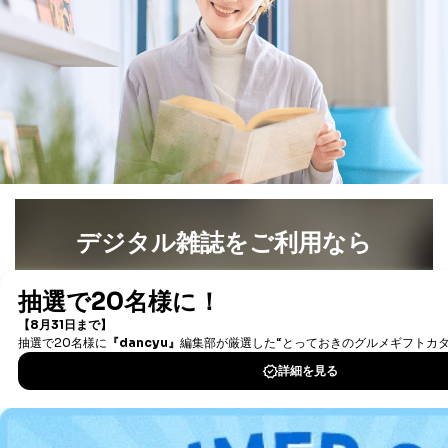
委託・提供先企業は具体的には以下のような企業です
が、これらに限りません。
委託先：カスタマーサポート支援会社 、クレジッ
トカード決済などの決済代行・料金回収会社、広
告配信サービス会社
提供先：出版社、出版物発売元、卸売会社、販売
店など商品の供給者、梱包会社、配送会社、新聞
販売店などの梱包・配送・配達会社
４．開示対象個人情報の「開示」「訂正」等の請求につ
いて
当社は、本人から、開示対象個人情報について利用目的
デジタル雑誌をご利用なら
の通知を求められた場合には、遅滞なくこれに応じま
す。ただし、以下①～④のいずれかに該当する場合は、
最新号〜バックナンバーまで7000冊以上の雑誌
（電子
利用目的の通知を行なうことはできません。そのとき
書籍）が無料で読み放題！
は、本人に遅滞無くその旨を通知するとともに、理由を
タダ読みサービス
を楽しもう！
説明させていただきます。
①利用目的を本人に通知し、又は公表することによって
本人又は第三者の生命、身体、財産その他の権利利益を
DOWNLOAD FOR IOS
害するおそれがある場合
②利用目的を本人に通知し、又は公表することによって
DOWNLOAD FOR ANDROID
当該事業者の権利又は正当な利益を害するおそれがある