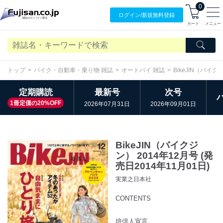
0
ログイン/
新規無料
登録
カート
メニュー
トップ
バイク・自動車・乗り物 雑誌
オートバイ 雑誌
BikeJIN（バイク
定期購読
最新号
次号
1冊定価の20%OFF
2026年07月31日
2026年09月01日
BikeJIN（バイクジ
ン） 2014年12月号 (発
売日2014年11月01日)
実業之日本社
CONTENTS
培倶人宣言