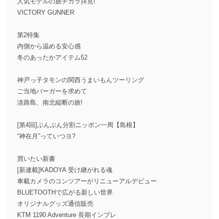
人気モデルの旅ヂカラ拝見!
VICTORY GUNNER
第2特集
内側から温める安心感
冬のあったかアイテム52
神戸っ子タモンの関西うまいもんツーリング
ご当地バーガーを求めて
淡路島、南北縦断の旅!
[第4回]ぶんぶん分割ニッポン一周【島根】
“神在月”っていつヨ?
買いたい新書
[新連載]KADOYA 受け継がれる魂
車載カメラのコンツアーがリニューアルデビュー
BLUETOOTHで広がる新しい世界
オリジナルグッズ通信販売
KTM 1190 Adventure 長期インプレ