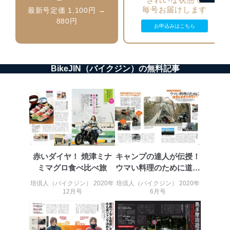
により、これを最新状態としています。
毎号お届けします
最新号定価 1,100円 →
880円
お申込みはこちら
情報システムの使用に伴う漏洩等の防止
メール等により個人データの含まれるファイルを
送信する場合に、当該ファイルへのパスワードを
設定しています。
BikeJIN（バイクジン）の無料記事
個人情報保護マネジメントシステムの継続的改善
当社は、内部監査及びマネジメントレビューの機会を通
じて、個人情報保護マネジメントシステムを継続的に改
善し、常に最良の状態を維持します。
苦情及び相談受付け窓口
貴殿の個人情報及び当社の個人情報保護マネジメントシ
赤いダイヤ！ 焼津ミナ
キャンプの達人が伝授！
ステムに関するご相談及び苦情については以下までご連
ミマグロ食べ比べ旅
ウマい料理のために道具
絡ください。
もあきら...
適切、かつ迅速に対応させていただきます。
培倶人（バイクジン） 2020年
培倶人（バイクジン） 2020年
12月号
6月号
株式会社富士山マガジンサービス 個人情報問い合わせ
係
TEL：0570-200-223
FAX：03-5459-7073