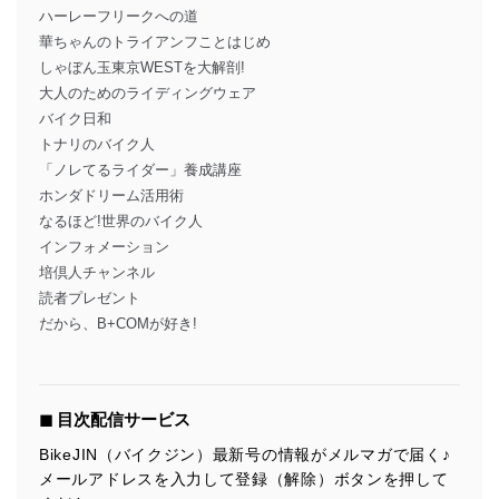
ハーレーフリークへの道
華ちゃんのトライアンフことはじめ
しゃぼん玉東京WESTを大解剖!
大人のためのライディングウェア
バイク日和
トナリのバイク人
「ノレてるライダー」養成講座
ホンダドリーム活用術
なるほど!世界のバイク人
インフォメーション
培倶人チャンネル
読者プレゼント
だから、B+COMが好き!
◼︎ 目次配信サービス
BikeJIN（バイクジン）最新号の情報がメルマガで届く♪
メールアドレスを入力して登録（解除）ボタンを押して