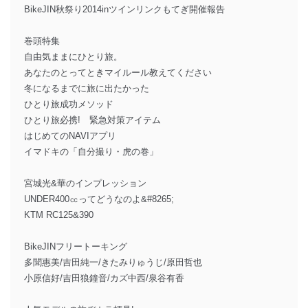
BikeJIN秋祭り2014inツインリンクもてぎ開催報告
巻頭特集
自由気ままにひとり旅。
あなたのとってときマイルール教えてください
冬になるまでに旅に出たかった
ひとり旅成功メソッド
ひとり旅必携! 緊急対策アイテム
はじめてのNAVIアプリ
イマドキの「自分撮り・虎の巻」
宮城光&華のインプレッション
UNDER400㏄ってどうなのよ&#8265;
KTM RC125&390
BikeJINフリートーキング
多聞惠美/吉田純一/きたみりゅうじ/原田哲也
小原信好/吉田狼鐘音/カズ中西/泉谷有香