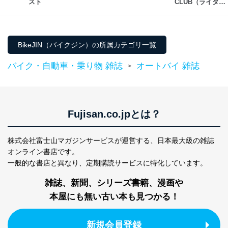
スト
CLUB（ライダー
りです。
スクラブ）
No
個人情報の種類
利用目的
購入商品の配送のため
商品代金回収のため
BikeJIN（バイクジン）の所属カテゴリ一覧
ｅメール等による商品、サービ
ス、キャンペーン等の広告の案内
当社の定期購読サ
バイク・自動車・乗り物 雑誌
オートバイ 雑誌
>
のため
1
ービス等をご利用
個人が特定できない形で取得した
の方の個人情報
閲覧履歴や購買履歴等の情報を分
析して、趣味・嗜好に
応じた新商品・サービスに関する
Fujisan.co.jpとは？
広告のため
当社にお問合わせ
お問い合わせ対応、トラブル対
2
いただいた方の個
処、オペレーター教育など応対品
株式会社富士山マガジンサービスが運営する、
日本最大級の雑誌
人情報
質向上のため
オンライン書店です。
カスタマーQ＆Aサイトの投稿内容
一般的な書店と異なり、
定期購読サービスに特化しています。
の確認のため
ｅメール等によるカスタマーQ＆A
雑誌、新聞、シリーズ書籍、漫画や
当社カスタマーQ＆
サイトのサービス内容のご案内の
3
Aサービス利用者
ため
本屋にも無い古い本も見つかる！
ｅメール等による商品、サービ
ス、キャンペーン等の広告に関す
るご案内のため
新規会員登録