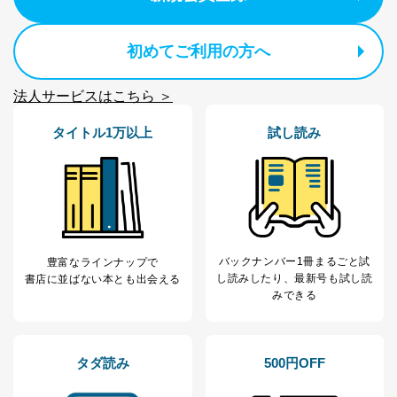
採用応募者の方の
4
採用選考、ご連絡のため
個人情報
当社の従業者の個
人事、総務などの雇用管理等のた
初めてご利用の方へ
5
人情報
め
パートナー（提携
購入商品配送のため
法人サービスはこちら ＞
企業）からの委託
提携企業及びお客様がご購入され
により当社の
た商品の発売元企業からのｅメー
6
定期購読サービス
ル等による商品、
タイトル1万以上
試し読み
等をご利用の方の
サービス、キャンペーン等の広告
個人情報
に関するご案内のため
当社のサービス利用状況の把握お
よびその分析のため
お問い合わせ対応、トラブル対
SNS公式アカウン
処、オペレーター教育など応対品
7
トに登録された方
質向上のため
の個人情報
バックナンバー1冊まるごと試
豊富なラインナップで
その他当社のプライバシーポリシ
し読み
したり、最新号も試し読
書店に並ばない本とも出会える
ー等にて公表する利用目的達成の
みできる
ため
※上記の利用目的のうちNo.1～5については保有個人デ
ータ（開示対象個人情報）の利用目的であり、下記4.の
開示等のご請求に対応させていただきます。
タダ読み
500円OFF
なお、6、7については、パートナー（提携企業）様又は
各SNS運営会社様にご請求いただきますようお願い致し