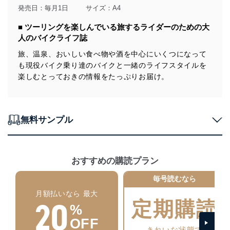
す。
発売日：毎月1日
サイズ：A4
個人情報の安全管理措置
■ ツーリングを楽しんでいる旅するライダーのための大
人のバイクライフ誌
当社は、個人情報の正確性及び安全性を確保するため
に、下記セキュリティ対策をはじめとする安全対策を実
旅、温泉、おいしい食べ物や酒を中心にいくつになって
施し、個人情報の漏えい、滅失またはき損の防止及び是
も現役バイク乗り達のバイクと一緒のライフスタイルを
正に努めます。
楽しむとっておきの情報をたっぷりお届け。
アクセス制御
個人データを取り扱うことのできる機器及び当該
機器を取り扱う従業者を明確化し、 個人データへ
の不要なアクセスを防止しています。
無料サンプル
アクセス者の識別と認証
機器に標準装備されているユーザー制御機能（ユ
ーザーアカウント制御）により、個人情報データ
おすすめの購読プラン
ベース等を取り扱う情報システムを使用する従業
者を識別・認証しています。
毎号読むなら
外部からの不正アクセス等の防止
月額払いなら 最大
20
個人データを取り扱う機器等のオペレーティング
定期購読
%
システムを最新の状態に保持しています。
個人データを取り扱う機器等にセキュリティ対策
OFF
ソフトウェア等を導入し、自動更新 機能等の活用
きれいな状態で