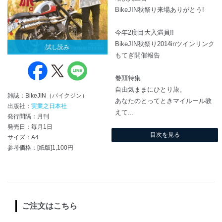
BikeJIN秋祭り来場ありがとう!
今年2度目大入満員!!
BikeJIN秋祭り2014inツインリンク
試し読み
もてぎ開催報告
巻頭特集
自由気ままにひとり旅。
雑誌：BikeJIN（バイクジン）
あなたのとってときマイルール教
出版社：
実業之日本社
えて...
発行間隔：月刊
発売日：毎月1日
目次を見る
サイズ：A4
参考価格：[紙版]1,100円
ご注文はこちら