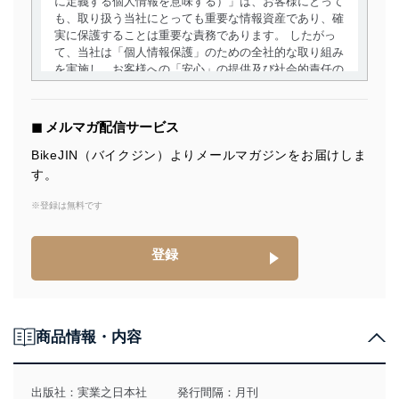
に定義する個人情報を意味する）」は、お客様にとって
も、取り扱う当社にとっても重要な情報資産であり、確
実に保護することは重要な責務であります。 したがっ
て、当社は「個人情報保護」のための全社的な取り組み
を実施し、お客様への「安心」の提供及び社会的責任の
責務を果たすことを確実にいたします。
個人情報の取得・利用・提供について
◼︎ メルマガ配信サービス
当社は、個人情報の取得・利用・提供に際して、その利
BikeJIN（バイクジン）よりメールマガジンをお届けしま
用目的を明確にし、本人の同意を得たうえで利用目的の
す。
達成に必要な範囲内で適法かつ公正な手段によって取
得・利用・提供を行います。また、当社が保有している
※登録は無料です
個人情報は、同意を得ずに目的外利用、第三者への提
供・開示は行いません。当社においてはこれらの取り組
みを確実にするため、従業者等の教育を徹底してまいり
登録
ます。また、目的外利用を行わないために、適切な管理
措置を講じます。
法令遵守
商品情報・内容
当社は、個人情報に関連する法令、国が定める指針及び
その他の規範を遵守します。また、当社の管理の仕組み
に、これらの法令及びその他の規範を常に適合させま
出版社：
実業之日本社
発行間隔：月刊