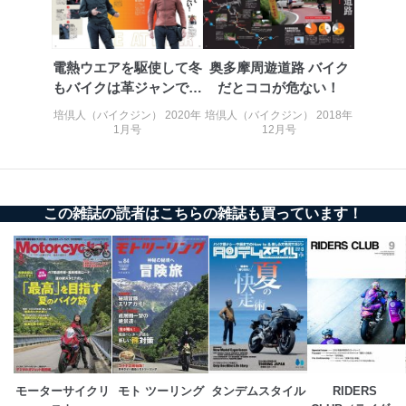
e-mail：
cs@fujisan.co.jp
改訂：2025年2月20日
制定：2005年4月1日
電熱ウエアを駆使して冬
奥多摩周遊道路 バイク
株式会社富士山マガジンサービス
もバイクは革ジャンで決
だとココが危ない！
代表取締役会長 西野 伸一郎
めたい！
培倶人（バイクジン） 2020年
培倶人（バイクジン） 2018年
個人情報の取扱いについて
1月号
12月号
１．個人情報保護管理者
当社は以下の個人情報保護管理者を設置し、個人情報保
護管理者の責任のもと、個人情報を取得・アクセス・利
この雑誌の読者はこちらの雑誌も買っています！
用・提供・管理いたします。
東京都渋谷区南平台町16-11
株式会社富士山マガジンサービス
代表取締役会長 西野 伸一郎
個人情報保護管理者: 経営管理グループディレクター 前
田 嘉也
２．利用目的
モーターサイクリ
モト ツーリング
タンデムスタイル
RIDERS 
当社が取り扱う開示対象個人情報の利用目的は次のとお