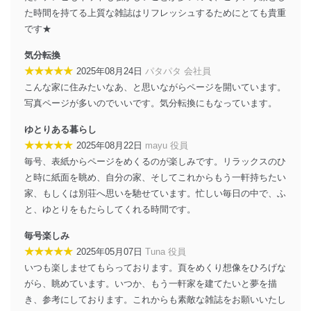
係
た時間を持てる上質な雑誌はリフレッシュするためにとても貴重
TEL：0570-200-223
です★
FAX：03-5459-7073
e-mail：
cs@fujisan.co.jp
気分転換
★★★★★
2025年08月24日
パタパタ 会社員
改訂：2025年2月20日
制定：2005年4月1日
こんな家に住みたいなあ、と思いながらページを開いています。
株式会社富士山マガジンサービス
写真ページが多いのでいいです。気分転換にもなっています。
代表取締役会長 西野 伸一郎
ゆとりある暮らし
個人情報の取扱いについて
★★★★★
2025年08月22日
mayu 役員
毎号、表紙からページをめくるのが楽しみです。リラックスのひ
１．個人情報保護管理者
と時に紙面を眺め、自分の家、そしてこれからもう一軒持ちたい
当社は以下の個人情報保護管理者を設置し、個人情報保
家、もしくは別荘へ思いを馳せています。忙しい毎日の中で、ふ
護管理者の責任のもと、個人情報を取得・アクセス・利
と、ゆとりをもたらしてくれる時間です。
用・提供・管理いたします。
毎号楽しみ
東京都渋谷区南平台町16-11
★★★★★
2025年05月07日
Tuna 役員
株式会社富士山マガジンサービス
代表取締役会長 西野 伸一郎
いつも楽しませてもらっております。頁をめくり想像をひろげな
個人情報保護管理者: 経営管理グループディレクター 前
がら、眺めています。いつか、もう一軒家を建てたいと夢を描
田 嘉也
き、参考にしております。これからも素敵な雑誌をお願いいたし