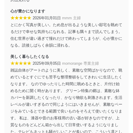
システムを最新の状態に保持しています。
個人データを取り扱う機器等にセキュリティ対策
心が豊かになります
ソフトウェア等を導入し、自動更新 機能等の活用
★★★★★
2026年01月01日
mmm 主婦
により、これを最新状態としています。
とにかく写真が美しい。ため息が出るような美しい邸宅を眺めて
るだけで幸せな気持ちになれる。記事も隅々まで読んでしまう。
情報システムの使用に伴う漏洩等の防止
住む世界が違い過ぎて憧れだけで終わってしまうが、心が豊かに
メール等により個人データの含まれるファイルを
送信する場合に、当該ファイルへのパスワードを
なる。読後しばらく余韻に浸れる。
設定しています。
美しく暮らしたくなる
個人情報保護マネジメントシステムの継続的改善
★★★★★
2025年09月05日
momorange 専業主婦
雑誌自体がアートのように美しく、素敵な空間ばかりなので、眺
当社は、内部監査及びマネジメントレビューの機会を通
めているとすぐにでも苦手な整理整頓をしてきれいに生活したく
じて、個人情報保護マネジメントシステムを継続的に改
善し、常に最良の状態を維持します。
なります。 なのでゆったりした時間に眺めるときと、片付け始
めるために開く時があります。 グリーン特集の郷は、素敵な鉢
苦情及び相談受付け窓口
カバーを新調したくなったり、かなり物欲も刺激されます。生活
レベルが違いすぎるので同じようにはいきませんが、素敵なペー
貴殿の個人情報及び当社の個人情報保護マネジメントシ
ステムに関するご相談及び苦情については以下までご連
ジをみているとできる範囲で良いものをそろえて使いたくなりま
絡ください。
す。 私は、漆器や昔のお客様用の古い器が好きなのですが、上
適切、かつ迅速に対応させていただきます。
質なものをどんどん箱から出して日常使いするようになりまし
た。テレビもネットも騒がしいことが多いので、こういう凛とし
株式会社富士山マガジンサービス 個人情報問い合わせ