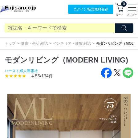
0
ログイン/
新規無料
登録
カート
メニュー
トップ
健康・生活 雑誌
インテリア・雑貨 雑誌
モダンリビング（MODERN 
モダンリビング（MODERN LIVING)
ハースト婦人画報社
★★★★★
4.55/134件