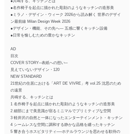
●共鳴する、キッチンとは
●名作椅子を起点に描かれた彫刻のようなキッチンの造形美
●ミラノ・デザイン・ウィーク 2026から読み解く 世界のデザイ
ン最前線 Milan Design Week 2026
●デザイン・機能、その先へ― 五感に響くキッチン設備
●日常を愉しむための豊かなキッチン
AD
目次
COVER STORY─表紙への想い─
見えていないデザイン・120
NEW STANDARD
21世紀の住居における「ART DE VIVRE」考 vol.25 沈思のため
の遠景
共鳴する、キッチンとは
1 名作椅子を起点に描かれた彫刻のようなキッチンの造形美
2 細部にまで美意識が宿るミニマルでプリミティブな空間
3 軽井沢の自然と一体になったエンターテインメント・キッチン
4 シームレスな空間に調和する静かな品格を纏ったキッチン
5 響き合うホスピタリティ──ホテルラウンジを思わせる歓待の