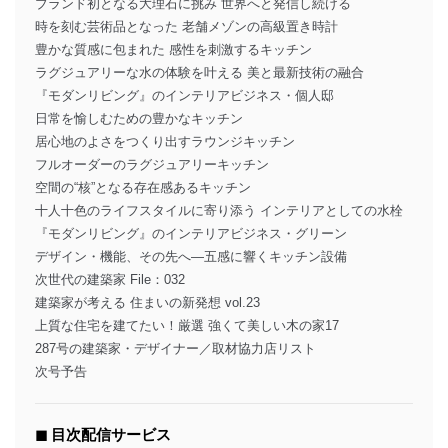
ブランド初となる大理石に挑み 世界へと発信し続ける
時を刻む芸術品となった 老舗メゾンの高級置き時計
豊かな質感に包まれた 感性を刺激するキッチン
ラグジュアリーな水の体験を叶える 美と最新技術の融合
『モダンリビング』のインテリアビジネス・個人邸
日常を愉しむための豊かなキッチン
居心地のよさをつくり出すラウンジキッチン
フルオーダーのラグジュアリーキッチン
空間の“核”となる存在感あるキッチン
十人十色のライフスタイルに寄り添う インテリアとしての水栓
『モダンリビング』のインテリアビジネス・グリーン
デザイン・機能、その先へ―五感に響くキッチン設備
次世代の建築家 File：032
建築家が考える 住まいの新発想 vol.23
上質な住宅を建てたい！厳選 強くて美しい木の家17
287号の建築家・デザイナー／取材協力店リスト
次号予告
◼︎ 目次配信サービス