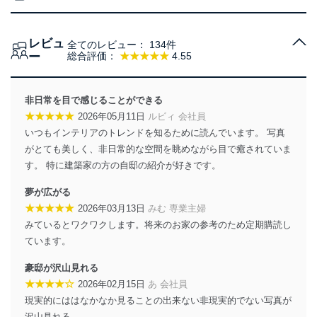
当社は、個人情報に関連する法令、国が定める指針及び
その他の規範を遵守します。また、当社の管理の仕組み
に、これらの法令及びその他の規範を常に適合させま
レビュ
す。
全てのレビュー：
134件
ー
総合評価：
★★★★★
4.55
個人情報の安全管理措置
当社は、個人情報の正確性及び安全性を確保するため
非日常を目で感じることができる
に、下記セキュリティ対策をはじめとする安全対策を実
★★★★★
2026年05月11日
ルビィ 会社員
施し、個人情報の漏えい、滅失またはき損の防止及び是
いつもインテリアのトレンドを知るために読んでいます。 写真
正に努めます。
がとても美しく、非日常的な空間を眺めながら目で癒されていま
アクセス制御
す。 特に建築家の方の自邸の紹介が好きです。
個人データを取り扱うことのできる機器及び当該
機器を取り扱う従業者を明確化し、 個人データへ
夢が広がる
の不要なアクセスを防止しています。
★★★★★
2026年03月13日
みむ 専業主婦
アクセス者の識別と認証
みているとワクワクします。将来のお家の参考のため定期購読し
機器に標準装備されているユーザー制御機能（ユ
ています。
ーザーアカウント制御）により、個人情報データ
ベース等を取り扱う情報システムを使用する従業
豪邸が沢山見れる
者を識別・認証しています。
★★★★☆
2026年02月15日
あ 会社員
現実的にははなかなか見ることの出来ない非現実的でない写真が
外部からの不正アクセス等の防止
個人データを取り扱う機器等のオペレーティング
沢山見れる