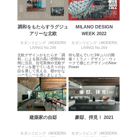
害するおそれがある場合
②利用目的を本人に通知し、又は公表することによって
当該事業者の権利又は正当な利益を害するおそれがある
場合
③国の機関又は地方公共団体が法令の定める事務を遂行
調和をもたらすラグジュ
MILANO DESIGN
することに対して協力する必要がある場合であって、利
アリーな北欧
WEEK 2022
用目的を本人に通知し、又は公表することによって当該
事務の遂行に支障を及ぼすおそれがあるとき
モダンリビング（MODERN
モダンリビング（MODERN
④開示対象個人情報の利用目的が明らかな場合
LIVING) No.286
LIVING) No.264
北欧デザインがもたらす「調
待ち望んでいた3年ぶりの開
和」による質の高い空間や時
催！ミラノ・デザイン・ウィ
開示対象個人情報については、保有個人データの本人ま
間に注目。住宅実例や北欧デ
ークで感じたデザインのNew
たはその代理人からの利用目的の通知、開示、変更等
ザインを愛でている方々のお
Power
話を通して見える、穏やかな
（内容の訂正、追加または削除）、利用停止等（「利用
ハーモニーを感じましょう。
の停止または消去」「第三者への提供の停止」）の求め
に対応させていただいております。 当社顧客の皆様の
個人情報は「マイページ」にログインしていただくこと
で、訂正、追加、変更を行っていただくことが出来ま
す。マイページをご利用いただけない方、その他の方に
つきましては、下記Aをご覧ください。 また、ご登録い
ただいた個人情報のうち、市町村などの名称および郵便
建築家の自邸
豪邸、拝見！ 2021
番号、金融機関の名称あるいはクレジットカードの有効
期限など、商品のお届けやご請求を行う上で支障がある
情報に変更があった場合には、当社が登録情報を変更さ
モダンリビング（MODERN
モダンリビング（MODERN
せていただく場合があります。