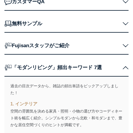
カスタマーQA
ｅメール等による商品、サービ
ス、キャンペーン等の広告に関す
るご案内のため
採用応募者の方の
無料サンプル
4
採用選考、ご連絡のため
個人情報
当社の従業者の個
人事、総務などの雇用管理等のた
5
人情報
め
パートナー（提携
購入商品配送のため
Fujisanスタッフがご紹介
企業）からの委託
提携企業及びお客様がご購入され
により当社の
た商品の発売元企業からのｅメー
6
定期購読サービス
ル等による商品、
等をご利用の方の
サービス、キャンペーン等の広告
「モダンリビング」頻出キーワード 7選
個人情報
に関するご案内のため
当社のサービス利用状況の把握お
よびその分析のため
過去の目次データから、雑誌の頻出単語をピックアップしまし
お問い合わせ対応、トラブル対
SNS公式アカウン
た！
処、オペレーター教育など応対品
7
トに登録された方
質向上のため
の個人情報
1. インテリア
その他当社のプライバシーポリシ
空間の雰囲気を決める家具・照明・小物の選び方やコーディネー
ー等にて公表する利用目的達成の
ため
ト術を幅広く紹介。シンプルモダンから北欧・和モダンまで、豊
※上記の利用目的のうちNo.1～5については保有個人デ
かな居住空間づくりのヒントが満載です。
ータ（開示対象個人情報）の利用目的であり、下記4.の