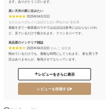
ます。ありがとうございます。
２．利用目的
高い天井の家に住みたい
当社が取り扱う開示対象個人情報の利用目的は次のとお
りです。
★★★★★
2025年04月22日
もだんなりびんぐにはほどとおい50なかば 会社員
No
個人情報の種類
利用目的
素敵すぎて一般家庭のウチではほぼほぼ参考にはならないけれ
購入商品の配送のため
商品代金回収のため
ど、見ているだけで癒されます。ファンタジーです。
ｅメール等による商品、サービ
ス、キャンペーン等の広告の案内
高品質のインテリア雑誌
当社の定期購読サ
のため
★★★★☆
2025年04月22日
わんこ 会社員
1
ービス等をご利用
個人が特定できない形で取得した
の方の個人情報
眺めているだけでも、素敵な時間にしてくれます。 家を買う予
閲覧履歴や購買履歴等の情報を分
定はありませんが、勉強させてもらっています。
析して、趣味・嗜好に
応じた新商品・サービスに関する
広告のため
レビューをさらに表示
当社にお問合わせ
お問い合わせ対応、トラブル対
2
いただいた方の個
処、オペレーター教育など応対品
人情報
質向上のため
カスタマーQ＆Aサイトの投稿内容
レビューを投稿する
の確認のため
ｅメール等によるカスタマーQ＆A
当社カスタマーQ＆
サイトのサービス内容のご案内の
3
Aサービス利用者
ため