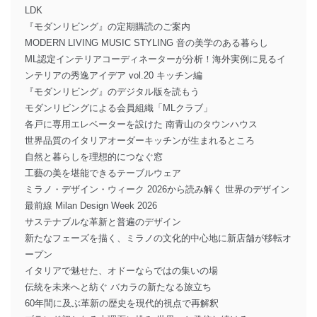
LDK
『モダンリビング』の定期購読のご案内
MODERN LIVING MUSIC STYLING 音の美学のある暮らし
ML認定インテリアコーディネーターが分析！海外実例に見るイ
ンテリアの秀逸アイデア vol.20 キッチン編
『モダンリビング』のデジタル版を読もう
モダンリビングによる会員組織「MLクラブ」
各戸に専用エレベーターを設けた 南青山のタウンハウス
世界品質のイタリアオーダーキッチンが生まれるところ
自然と暮らしを理想的につなぐ窓
工藝の美を堪能できるテーブルウェア
ミラノ・デザイン・ウィーク 2026から読み解く 世界のデザイン
最前線 Milan Design Week 2026
サステナブルな革新と普遍のデザイン
新たなフェーズを描く、ミラノの文化的中心地に新店舗が移転オ
ープン
イタリアで魅せた、オドーならではの集いの場
伝統を未来へと紡ぐ バカラの新たなる旅立ち
60年間に及ぶ革新の歴史を現代的視点で再解釈