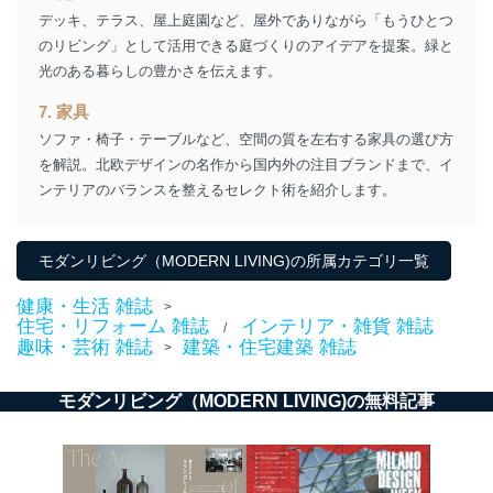
だ企業に、業務の一部として個人情報の取扱いを委
デッキ、テラス、屋上庭園など、屋外でありながら「もうひとつ
託・提供する場合、その業務に必要な範囲で委託・提
のリビング」として活用できる庭づくりのアイデアを提案。緑と
供先企業に個人情報を開示することがあります。
委託・提供先企業は具体的には以下のような企業です
光のある暮らしの豊かさを伝えます。
が、これらに限りません。
委託先：カスタマーサポート支援会社 、クレジッ
7. 家具
トカード決済などの決済代行・料金回収会社、広
ソファ・椅子・テーブルなど、空間の質を左右する家具の選び方
告配信サービス会社
を解説。北欧デザインの名作から国内外の注目ブランドまで、イ
提供先：出版社、出版物発売元、卸売会社、販売
ンテリアのバランスを整えるセレクト術を紹介します。
店など商品の供給者、梱包会社、配送会社、新聞
販売店などの梱包・配送・配達会社
４．開示対象個人情報の「開示」「訂正」等の請求につ
モダンリビング（MODERN LIVING)の所属カテゴリ一覧
いて
健康・生活 雑誌
>
当社は、本人から、開示対象個人情報について利用目的
住宅・リフォーム 雑誌
インテリア・雑貨 雑誌
/
の通知を求められた場合には、遅滞なくこれに応じま
趣味・芸術 雑誌
建築・住宅建築 雑誌
>
す。ただし、以下①～④のいずれかに該当する場合は、
利用目的の通知を行なうことはできません。そのとき
モダンリビング（MODERN LIVING)の無料記事
は、本人に遅滞無くその旨を通知するとともに、理由を
説明させていただきます。
①利用目的を本人に通知し、又は公表することによって
本人又は第三者の生命、身体、財産その他の権利利益を