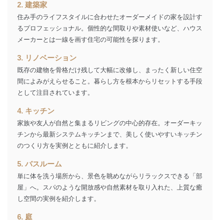
2. 建築家
開示等のご請求に対応させていただきます。
なお、6、7については、パートナー（提携企業）様又は
住み手のライフスタイルに合わせたオーダーメイドの家を設計す
各SNS運営会社様にご請求いただきますようお願い致し
るプロフェッショナル。個性的な間取りや素材使いなど、ハウス
ます。
メーカーとは一線を画す住宅の可能性を探ります。
３．個人情報の第三者提供について
3. リノベーション
当社は、取得した個人情報を適切に管理し､あらかじめ
既存の建物を骨格だけ残して大幅に改修し、まったく新しい住空
本人の同意を得ることなく第三者に提供することはあり
間によみがえらせること。暮らし方を根本からリセットする手段
ません。ただし、次の場合は除きます。
として注目されています。
法令に基づく場合
4. キッチン
人の生命､身体または財産の保護のために必要がある
場合であって、本人の同意を得ることが困難であると
家族や友人が自然と集まるリビングの中心的存在。オーダーキッ
き。
チンから最新システムキッチンまで、美しく使いやすいキッチン
公衆衛生の向上または児童の健全な育成の推進のため
のつくり方を実例とともに紹介します。
に特に必要がある場合であって、本人の同意を得るこ
とが困難である場合。
5. バスルーム
国の機関もしくは地方公共団体またはその委託を受け
た者が法令の定める事務を遂行することに対して協力
単に体を洗う場所から、景色を眺めながらリラックスできる「部
する必要がある場合であって、本人の同意を得ること
屋」へ。スパのような開放感や自然素材を取り入れた、上質な癒
により当該事務の遂行に支障を及ぼすおそれがあると
し空間の実例を紹介します。
き。
上記２．の利用目的を実施するために守秘義務を結ん
6. 庭