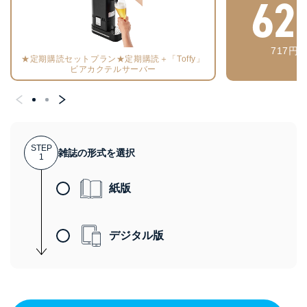
62
717円
★定期購読セットプラン★定期購読＋「Toffy」
ビアカクテルサーバー
STEP
雑誌の形式を選択
1
紙版
デジタル版