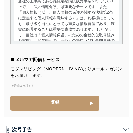
当社の主事業である雑誌定期購読販売事業を行っていく
上で、「個人情報保護」は重要なテーマです。また、
「個人情報（以下、個人情報の保護の関する法律第2条
に定義する個人情報を意味する）」は、お客様にとって
も、取り扱う当社にとっても重要な情報資産であり、確
実に保護することは重要な責務であります。 したがっ
て、当社は「個人情報保護」のための全社的な取り組み
を実施し、お客様への「安心」の提供及び社会的責任の
責務を果たすことを確実にいたします。
個人情報の取得・利用・提供について
◼︎ メルマガ配信サービス
当社は、個人情報の取得・利用・提供に際して、その利
モダンリビング（MODERN LIVING)よりメールマガジン
用目的を明確にし、本人の同意を得たうえで利用目的の
をお届けします。
達成に必要な範囲内で適法かつ公正な手段によって取
得・利用・提供を行います。また、当社が保有している
※登録は無料です
個人情報は、同意を得ずに目的外利用、第三者への提
供・開示は行いません。当社においてはこれらの取り組
みを確実にするため、従業者等の教育を徹底してまいり
登録
ます。また、目的外利用を行わないために、適切な管理
措置を講じます。
法令遵守
次号予告