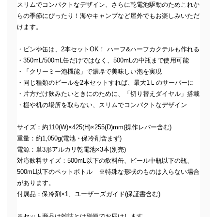
スリムでコンパクトなデザイン、さらに乾電池駆動のためこれか
らの季節にぴったり！海やキャンプなど屋外でもお楽しみいただ
けます。
・ビンや缶は、2本セットOK！ ハーフ&ハーフカクテルも作れる
・350mL/500mL缶だけではなく、500mLの中瓶まで使用可能
・「クリーミー泡機能」で濃厚で美味しい泡を実現
・同じ種類のビールを2本セットすれば、最大1Ｌのサーバーに
・片方だけ飲みたいときにのために、「切り替えダイヤル」搭載
・棚や机の場所を取らない、スリムでコンパクトなデザイン
サイズ：約110(W)×425(H)×255(D)mm(操作レバー含む)
重量：約1,050g(電池・保冷剤含まず)
電源：単3形アルカリ乾電池×3本(別売)
対応飲料サイズ：500mL以下の飲料缶、ビール中瓶以下の瓶、
500mL以下のペットボトル ※特殊な形状のものは入らない場合
があります。
付属品：保冷剤×1、ユーザーズガイド(保証書含む)
※セット商品は雑誌とは別便でお届けします。