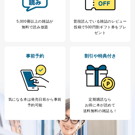
りです。
No
個人情報の種類
利用目的
購入商品の配送のため
5,000冊以上の雑誌が
普段読んでいる雑誌のレビュー
商品代金回収のため
無料で読み放題
投稿で
500円割ギフト券をプレ
ｅメール等による商品、サービ
ゼント
ス、キャンペーン等の広告の案内
当社の定期購読サ
のため
1
ービス等をご利用
個人が特定できない形で取得した
の方の個人情報
閲覧履歴や購買履歴等の情報を分
事前予約
割引や特典付き
析して、趣味・嗜好に
応じた新商品・サービスに関する
広告のため
当社にお問合わせ
お問い合わせ対応、トラブル対
2
いただいた方の個
処、オペレーター教育など応対品
人情報
質向上のため
カスタマーQ＆Aサイトの投稿内容
の確認のため
気になる本は
発売日前から事前
定期購読なら
ｅメール等によるカスタマーQ＆A
予約可能
お得に本が読めて
当社カスタマーQ＆
サイトのサービス内容のご案内の
送料無料の雑誌も！
3
Aサービス利用者
ため
ｅメール等による商品、サービ
ス、キャンペーン等の広告に関す
るご案内のため