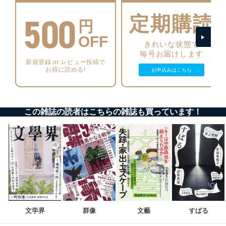
す。
500
定期購読
個人情報の安全管理措置
円
OFF
当社は、個人情報の正確性及び安全性を確保するため
きれいな状態で
に、下記セキュリティ対策をはじめとする安全対策を実
毎号お届けします
施し、個人情報の漏えい、滅失またはき損の防止及び是
新規登録 or レビュー投稿で
正に努めます。
お得に読める!
お申込みはこちら
アクセス制御
個人データを取り扱うことのできる機器及び当該
機器を取り扱う従業者を明確化し、 個人データへ
この雑誌の読者はこちらの雑誌も買っています！
の不要なアクセスを防止しています。
アクセス者の識別と認証
機器に標準装備されているユーザー制御機能（ユ
ーザーアカウント制御）により、個人情報データ
ベース等を取り扱う情報システムを使用する従業
者を識別・認証しています。
外部からの不正アクセス等の防止
個人データを取り扱う機器等のオペレーティング
システムを最新の状態に保持しています。
文学界
群像
文藝
すばる
個人データを取り扱う機器等にセキュリティ対策