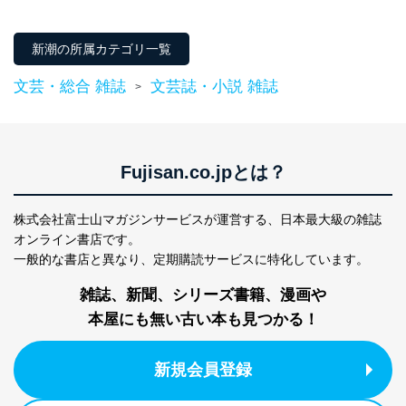
ソフトウェア等を導入し、自動更新 機能等の活用
により、これを最新状態としています。
新潮の所属カテゴリ一覧
情報システムの使用に伴う漏洩等の防止
メール等により個人データの含まれるファイルを
文芸・総合 雑誌
文芸誌・小説 雑誌
送信する場合に、当該ファイルへのパスワードを
>
設定しています。
個人情報保護マネジメントシステムの継続的改善
Fujisan.co.jpとは？
当社は、内部監査及びマネジメントレビューの機会を通
じて、個人情報保護マネジメントシステムを継続的に改
善し、常に最良の状態を維持します。
株式会社富士山マガジンサービスが運営する、
日本最大級の雑誌
苦情及び相談受付け窓口
オンライン書店です。
一般的な書店と異なり、
定期購読サービスに特化しています。
貴殿の個人情報及び当社の個人情報保護マネジメントシ
ステムに関するご相談及び苦情については以下までご連
雑誌、新聞、シリーズ書籍、漫画や
絡ください。
本屋にも無い古い本も見つかる！
適切、かつ迅速に対応させていただきます。
株式会社富士山マガジンサービス 個人情報問い合わせ
新規会員登録
係
TEL：0570-200-223