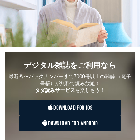
採用応募者の方の
4
採用選考、ご連絡のため
個人情報
当社の従業者の個
人事、総務などの雇用管理等のた
5
人情報
め
パートナー（提携
購入商品配送のため
企業）からの委託
提携企業及びお客様がご購入され
により当社の
た商品の発売元企業からのｅメー
6
定期購読サービス
ル等による商品、
等をご利用の方の
サービス、キャンペーン等の広告
個人情報
に関するご案内のため
デジタル雑誌をご利用なら
当社のサービス利用状況の把握お
よびその分析のため
最新号〜バックナンバーまで7000冊以上の雑誌
（電子
お問い合わせ対応、トラブル対
SNS公式アカウン
処、オペレーター教育など応対品
書籍）が無料で読み放題！
7
トに登録された方
質向上のため
タダ読みサービス
を楽しもう！
の個人情報
その他当社のプライバシーポリシ
ー等にて公表する利用目的達成の
ため
DOWNLOAD FOR IOS
※上記の利用目的のうちNo.1～5については保有個人デ
ータ（開示対象個人情報）の利用目的であり、下記4.の
DOWNLOAD FOR ANDROID
開示等のご請求に対応させていただきます。
なお、6、7については、パートナー（提携企業）様又は
各SNS運営会社様にご請求いただきますようお願い致し