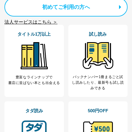
FAX：03-5459-7073
e-mail：
cs@fujisan.co.jp
初めてご利用の方へ
改訂：2025年2月20日
制定：2005年4月1日
法人サービスはこちら ＞
株式会社富士山マガジンサービス
代表取締役会長 西野 伸一郎
タイトル1万以上
試し読み
個人情報の取扱いについて
１．個人情報保護管理者
当社は以下の個人情報保護管理者を設置し、個人情報保
護管理者の責任のもと、個人情報を取得・アクセス・利
用・提供・管理いたします。
バックナンバー1冊まるごと試
豊富なラインナップで
し読み
したり、最新号も試し読
書店に並ばない本とも出会える
東京都渋谷区南平台町16-11
みできる
株式会社富士山マガジンサービス
代表取締役会長 西野 伸一郎
個人情報保護管理者: 経営管理グループディレクター 前
田 嘉也
タダ読み
500円OFF
２．利用目的
当社が取り扱う開示対象個人情報の利用目的は次のとお