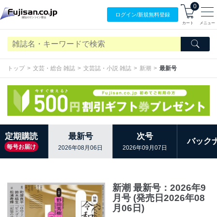
0
ログイン/
新規無料
登録
カート
メニュー
トップ
文芸・総合 雑誌
文芸誌・小説 雑誌
新潮
最新号
定期購読
最新号
次号
バック
毎号お届け
2026年08月06日
2026年09月07日
新潮 最新号：2026年9
月号 (発売日2026年08
月06日)