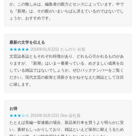
か。この愉しみは、編集者の眼力とセンスによっています。中で
も『新潮』は、その眼がいまいちばん冴えているのではないでし
ょうか。おすすめです。
最新の文学を伝える
★★★★★
2016年01月22日 たらのり 社長
文芸誌各誌ともそれぞれ特徴があり、どれも心引かれるものがあ
りますが、『新潮』はいま一番乗っている、めざましい成果を出
している雑誌ではないでしょうか。ぜひバックナンバーをご覧く
ださい。現代文芸の叡智と清新さをかねそなえた雑誌として注目
に値します。
お得
★★★☆☆
2015年10月12日 Dno 会社員
たとえば長編一挙連載の場合、新品単行本を買うより明らかに安
い。素材もしっかりしており、雑誌といえど保存に耐えうるため