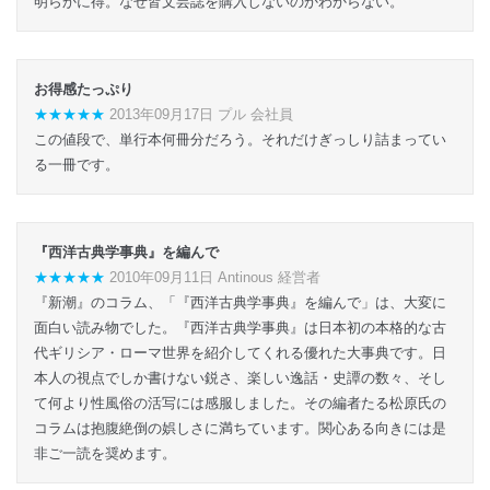
明らかに得。なぜ皆文芸誌を購入しないのかわからない。
お得感たっぷり
★★★★★
2013年09月17日 プル 会社員
この値段で、単行本何冊分だろう。それだけぎっしり詰まってい
る一冊です。
『西洋古典学事典』を編んで
★★★★★
2010年09月11日 Antinous 経営者
『新潮』のコラム、「『西洋古典学事典』を編んで」は、大変に
面白い読み物でした。『西洋古典学事典』は日本初の本格的な古
代ギリシア・ローマ世界を紹介してくれる優れた大事典です。日
本人の視点でしか書けない鋭さ、楽しい逸話・史譚の数々、そし
て何より性風俗の活写には感服しました。その編者たる松原氏の
コラムは抱腹絶倒の娯しさに満ちています。関心ある向きには是
非ご一読を奨めます。