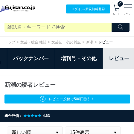
0
ログイン/
新規無料
登録
カート
メニュー
トップ
文芸・総合 雑誌
文芸誌・小説 雑誌
新潮
レビュー
バックナンバー
増刊号・その他
レビュー
日
新潮の読者レビュー
レビュー投稿で500円割引！
総合評価：
★★★★★
4.63