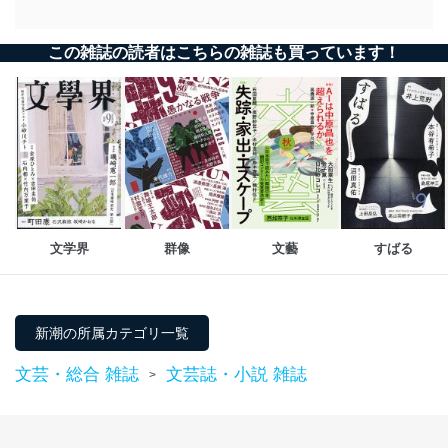
この雑誌の読者はこちらの雑誌も買っています！
文学界
群像
文藝
すばる
新潮の所属カテゴリ一覧
文芸・総合 雑誌
文芸誌・小説 雑誌
>