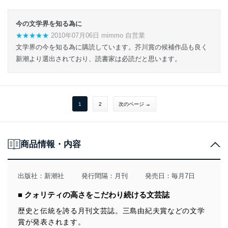
今の文学界を知る為に
★★★★★
2010年07月06日 mimmo 自営業
文学界の今を知る為に購読しています。芥川賞の候補作品も良く
新潮より選出されており、読書家は必読だと思います。
1
2
次のページ →
商品情報・内容
出版社：
新潮社
発行間隔：月刊
発売日：毎月7日
■ クォリティの高さをこだわり続ける文芸誌
歴史と伝統を誇る月刊文芸誌。三島由紀夫賞などの文学
賞が発表されます。