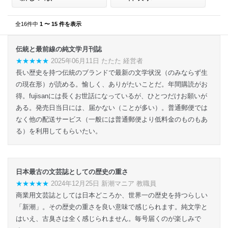
全16件中
1 〜 15 件を表示
伝統と最前線の純文学月刊誌
★★★★★
2025年06月11日 たたた 経営者
長い歴史を持つ伝統のブランドで最新の文学状況（のみならず生
の現在形）が読める。愉しく、ありがたいことだ。年間購読がお
得。fujisanには長くお世話になっているが、ひとつだけお願いが
ある。発売日当日には、届かない（ことが多い）。普通郵便では
なく他の配送サービス（一般には普通郵便より低料金のものもあ
る）を利用してもらいたい。
日本最古の文芸誌としての歴史の重さ
★★★★★
2024年12月25日 新潮マニア 教職員
商業用文芸誌としては日本どころか、世界一の歴史を持つらしい
「新潮」。その歴史の重さを良い意味で感じられます。純文学と
はいえ、古臭さは全く感じられません。毎号届くのが楽しみで