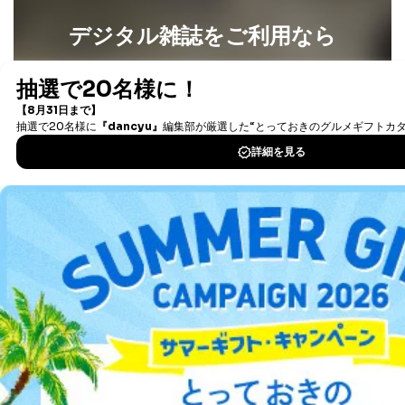
デジタル雑誌をご利用なら
最新号〜バックナンバーまで7000冊以上の雑誌
（電子
書籍）が無料で読み放題！
タダ読みサービス
を楽しもう！
DOWNLOAD FOR IOS
DOWNLOAD FOR ANDROID
ご利用方法はこちら
総合案内
アフィリエイト
採用情報