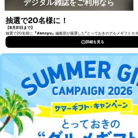
デジタル雑誌をご利用なら
が、これらに限りません。
委託先：カスタマーサポート支援会社 、クレジッ
トカード決済などの決済代行・料金回収会社、広
最新号〜バックナンバーまで7000冊以上の雑誌
（電子
告配信サービス会社
書籍）が無料で読み放題！
提供先：出版社、出版物発売元、卸売会社、販売
タダ読みサービス
を楽しもう！
店など商品の供給者、梱包会社、配送会社、新聞
販売店などの梱包・配送・配達会社
DOWNLOAD FOR IOS
４．開示対象個人情報の「開示」「訂正」等の請求につ
いて
DOWNLOAD FOR ANDROID
当社は、本人から、開示対象個人情報について利用目的
の通知を求められた場合には、遅滞なくこれに応じま
す。ただし、以下①～④のいずれかに該当する場合は、
ご利用方法はこちら
利用目的の通知を行なうことはできません。そのとき
は、本人に遅滞無くその旨を通知するとともに、理由を
説明させていただきます。
①利用目的を本人に通知し、又は公表することによって
総合案内
本人又は第三者の生命、身体、財産その他の権利利益を
害するおそれがある場合
アフィリエイト
採用情報
②利用目的を本人に通知し、又は公表することによって
当該事業者の権利又は正当な利益を害するおそれがある
場合
プレスリリース
お問い合わせ
③国の機関又は地方公共団体が法令の定める事務を遂行