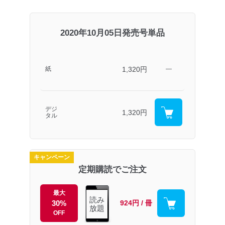
2020年10月05日発売号単品
1,320円
紙
―
デジ
1,320円
タル
キャンペーン
定期購読でご注文
最大
読み
30%
924円 / 冊
放題
OFF