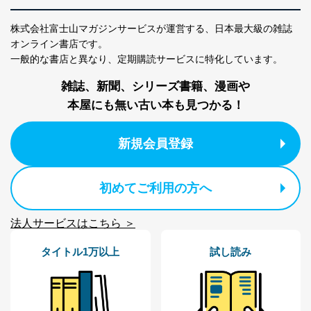
No
個人情報の種類
利用目的
購入商品の配送のため
株式会社富士山マガジンサービスが運営する、
日本最大級の雑誌
商品代金回収のため
オンライン書店です。
ｅメール等による商品、サービ
一般的な書店と異なり、
定期購読サービスに特化しています。
ス、キャンペーン等の広告の案内
当社の定期購読サ
のため
1
ービス等をご利用
雑誌、新聞、シリーズ書籍、漫画や
個人が特定できない形で取得した
の方の個人情報
閲覧履歴や購買履歴等の情報を分
本屋にも無い古い本も見つかる！
析して、趣味・嗜好に
応じた新商品・サービスに関する
新規会員登録
広告のため
当社にお問合わせ
お問い合わせ対応、トラブル対
2
いただいた方の個
処、オペレーター教育など応対品
人情報
質向上のため
初めてご利用の方へ
カスタマーQ＆Aサイトの投稿内容
の確認のため
法人サービスはこちら ＞
ｅメール等によるカスタマーQ＆A
当社カスタマーQ＆
サイトのサービス内容のご案内の
3
Aサービス利用者
ため
タイトル1万以上
試し読み
ｅメール等による商品、サービ
ス、キャンペーン等の広告に関す
るご案内のため
採用応募者の方の
4
採用選考、ご連絡のため