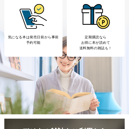
３．個人情報の第三者提供について
当社は、取得した個人情報を適切に管理し､あらかじめ
本人の同意を得ることなく第三者に提供することはあり
ません。ただし、次の場合は除きます。
法令に基づく場合
気になる本は
発売日前から事前
定期購読なら
人の生命､身体または財産の保護のために必要がある
予約可能
お得に本が読めて
場合であって、本人の同意を得ることが困難であると
送料無料の雑誌も！
き。
公衆衛生の向上または児童の健全な育成の推進のため
に特に必要がある場合であって、本人の同意を得るこ
とが困難である場合。
国の機関もしくは地方公共団体またはその委託を受け
た者が法令の定める事務を遂行することに対して協力
する必要がある場合であって、本人の同意を得ること
により当該事務の遂行に支障を及ぼすおそれがあると
き。
上記２．の利用目的を実施するために守秘義務を結ん
だ企業に、業務の一部として個人情報の取扱いを委
託・提供する場合、その業務に必要な範囲で委託・提
供先企業に個人情報を開示することがあります。
委託・提供先企業は具体的には以下のような企業です