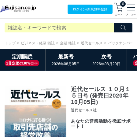
0
ログイン/
新規無料
登録
カート
メニュー
トップ
ビジネス・経済 雑誌
金融 雑誌
近代セールス
バックナンバー
定期購読
最新号
次号
1冊定価の30%OFF
2026年08月05日
2026年08月20日
近代セールス １０月１
５日号 (発売日2020年
10月05日)
近代セールス社
あなたの営業活動を徹底サポ
ート！