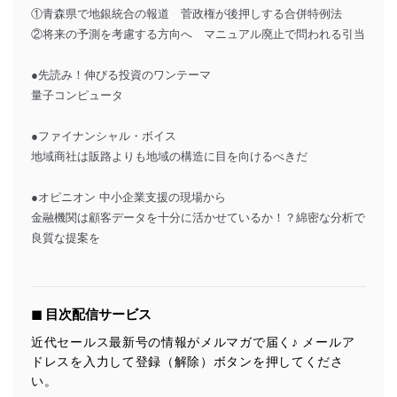
①青森県で地銀統合の報道 菅政権が後押しする合併特例法
②将来の予測を考慮する方向へ マニュアル廃止で問われる引当
●先読み！伸びる投資のワンテーマ
量子コンピュータ
●ファイナンシャル・ボイス
地域商社は販路よりも地域の構造に目を向けるべきだ
●オピニオン 中小企業支援の現場から
金融機関は顧客データを十分に活かせているか！？綿密な分析で
良質な提案を
◼︎ 目次配信サービス
近代セールス最新号の情報がメルマガで届く♪ メールア
ドレスを入力して登録（解除）ボタンを押してくださ
い。