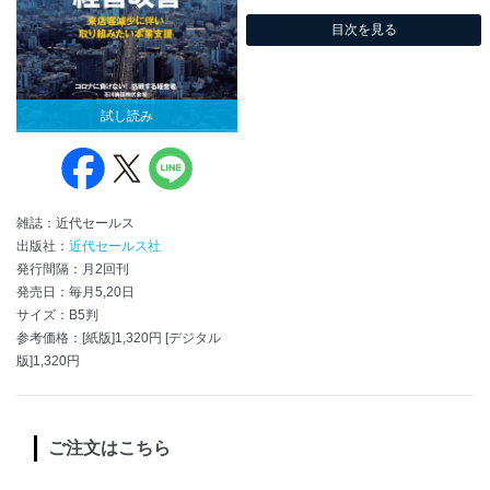
目次を見る
試し読み
雑誌：近代セールス
出版社：
近代セールス社
発行間隔：月2回刊
発売日：毎月5,20日
サイズ：B5判
参考価格：[紙版]1,320円 [デジタル
版]1,320円
ご注文はこちら