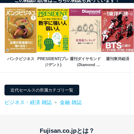
この雑誌の読者はこちらの雑誌も買っています！
改訂：2025年2月20日
制定：2005年4月1日
株式会社富士山マガジンサービス
代表取締役会長 西野 伸一郎
個人情報の取扱いについて
１．個人情報保護管理者
当社は以下の個人情報保護管理者を設置し、個人情報保
バンクビジネス
PRESIDENT(プレ
週刊ダイヤモンド
週刊東洋経済
護管理者の責任のもと、個人情報を取得・アクセス・利
ジデント)
（Diamond 
用・提供・管理いたします。
WEEKLY）
東京都渋谷区南平台町16-11
株式会社富士山マガジンサービス
近代セールスの所属カテゴリ一覧
代表取締役会長 西野 伸一郎
個人情報保護管理者: 経営管理グループディレクター 前
ビジネス・経済 雑誌
金融 雑誌
田 嘉也
>
２．利用目的
当社が取り扱う開示対象個人情報の利用目的は次のとお
りです。
Fujisan.co.jpとは？