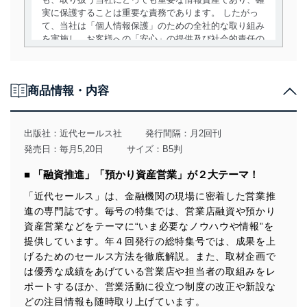
実に保護することは重要な責務であります。 したがっ
て、当社は「個人情報保護」のための全社的な取り組み
を実施し、お客様への「安心」の提供及び社会的責任の
責務を果たすことを確実にいたします。
個人情報の取得・利用・提供について
商品情報・内容
当社は、個人情報の取得・利用・提供に際して、その利
用目的を明確にし、本人の同意を得たうえで利用目的の
達成に必要な範囲内で適法かつ公正な手段によって取
出版社：
近代セールス社
発行間隔：月2回刊
得・利用・提供を行います。また、当社が保有している
発売日：毎月5,20日
サイズ：B5判
個人情報は、同意を得ずに目的外利用、第三者への提
供・開示は行いません。当社においてはこれらの取り組
■ 「融資推進」「預かり資産営業」が２大テーマ！
みを確実にするため、従業者等の教育を徹底してまいり
ます。また、目的外利用を行わないために、適切な管理
「近代セールス」は、金融機関の現場に密着した営業推
措置を講じます。
進の専門誌です。毎号の特集では、営業店融資や預かり
資産営業などをテーマに“いま必要なノウハウや情報”を
法令遵守
提供しています。年４回発行の総特集号では、成果を上
当社は、個人情報に関連する法令、国が定める指針及び
げるためのセールス方法を徹底解説。また、取材企画で
その他の規範を遵守します。また、当社の管理の仕組み
は優秀な成績をあげている営業店や担当者の取組みをレ
に、これらの法令及びその他の規範を常に適合させま
ポートするほか、営業活動に役立つ制度の改正や新設な
す。
どの注目情報も随時取り上げています。