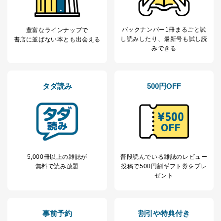
個人情報
当社の従業者の個
人事、総務などの雇用管理等のた
5
人情報
め
バックナンバー1冊まるごと試
豊富なラインナップで
パートナー（提携
購入商品配送のため
し読み
したり、最新号も試し読
書店に並ばない本とも出会える
企業）からの委託
提携企業及びお客様がご購入され
みできる
により当社の
た商品の発売元企業からのｅメー
6
定期購読サービス
ル等による商品、
等をご利用の方の
サービス、キャンペーン等の広告
個人情報
に関するご案内のため
タダ読み
500円OFF
当社のサービス利用状況の把握お
よびその分析のため
お問い合わせ対応、トラブル対
SNS公式アカウン
処、オペレーター教育など応対品
7
トに登録された方
質向上のため
の個人情報
その他当社のプライバシーポリシ
ー等にて公表する利用目的達成の
ため
5,000冊以上の雑誌が
普段読んでいる雑誌のレビュー
無料で読み放題
投稿で
500円割ギフト券をプレ
※上記の利用目的のうちNo.1～5については保有個人デ
ゼント
ータ（開示対象個人情報）の利用目的であり、下記4.の
開示等のご請求に対応させていただきます。
なお、6、7については、パートナー（提携企業）様又は
各SNS運営会社様にご請求いただきますようお願い致し
事前予約
割引や特典付き
ます。