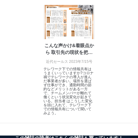
情報システムの使用に伴う漏洩等の防止
メール等により個人データの含まれるファイルを
送信する場合に、当該ファイルへのパスワードを
設定しています。
個人情報保護マネジメントシステムの継続的改善
こんな声かけ&着眼点か
当社は、内部監査及びマネジメントレビューの機会を通
ら 取引先の現状を把握
じて、個人情報保護マネジメントシステムを継続的に改
しよう
善し、常に最良の状態を維持します。
近代セールス 2023年7/15号
テレワーク下での情報共有は
苦情及び相談受付け窓口
うまくいっていますか?コロナ
禍でテレワークの導入が進ん
だ事業者が多い。場所を選ば
貴殿の個人情報及び当社の個人情報保護マネジメントシ
ず仕事ができ、通勤時間の節
約などメリットがある一方
ステムに関するご相談及び苦情については以下までご連
で、チームメンバーが離れて
絡ください。
働くという状況変化が起きて
いる。担当者 はこうした変化
適切、かつ迅速に対応させていただきます。
を頭に入れて、テレワーク下
での情報共有について聞いて
株式会社富士山マガジンサービス 個人情報問い合わせ
みよう。
係
TEL：0570-200-223
FAX：03-5459-7073
e-mail：
cs@fujisan.co.jp