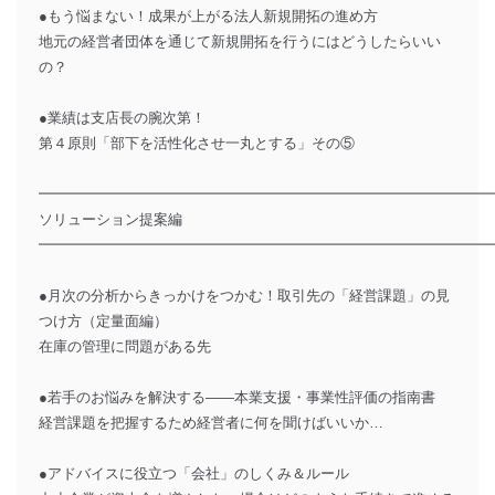
●もう悩まない！成果が上がる法人新規開拓の進め方
地元の経営者団体を通じて新規開拓を行うにはどうしたらいい
の？
●業績は支店長の腕次第！
第４原則「部下を活性化させ一丸とする」その⑤
━━━━━━━━━━━━━━━━━━━━━━━━━━━━━━━
ソリューション提案編
━━━━━━━━━━━━━━━━━━━━━━━━━━━━━━━
●月次の分析からきっかけをつかむ！取引先の「経営課題」の見
つけ方（定量面編）
在庫の管理に問題がある先
●若手のお悩みを解決する――本業支援・事業性評価の指南書
経営課題を把握するため経営者に何を聞けばいいか…
●アドバイスに役立つ「会社」のしくみ＆ルール