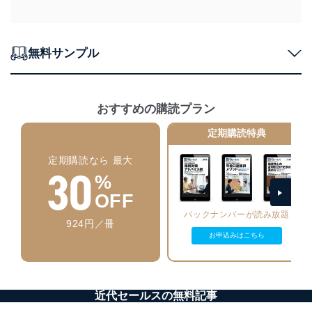
個人情報の安全管理措置
当社は、個人情報の正確性及び安全性を確保するため
に、下記セキュリティ対策をはじめとする安全対策を実
無料サンプル
施し、個人情報の漏えい、滅失またはき損の防止及び是
正に努めます。
アクセス制御
おすすめの購読プラン
個人データを取り扱うことのできる機器及び当該
機器を取り扱う従業者を明確化し、 個人データへ
定期購読特典
の不要なアクセスを防止しています。
定期購読なら 最大
アクセス者の識別と認証
30
機器に標準装備されているユーザー制御機能（ユ
%
ーザーアカウント制御）により、個人情報データ
OFF
ベース等を取り扱う情報システムを使用する従業
バックナンバーが読み放題
者を識別・認証しています。
924円／冊
お申込みはこちら
外部からの不正アクセス等の防止
個人データを取り扱う機器等のオペレーティング
システムを最新の状態に保持しています。
個人データを取り扱う機器等にセキュリティ対策
ソフトウェア等を導入し、自動更新 機能等の活用
近代セールスの無料記事
により、これを最新状態としています。