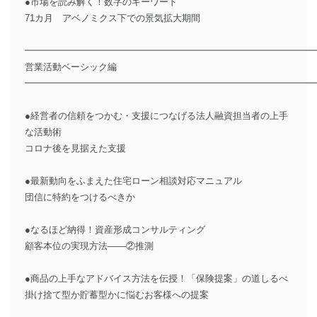
●市場を読み解く！数字のキーワード
71カ月 アベノミクス下での景気拡大期間
━━━━━━━━━━━━━━━━━━━━━━━━━━━━━━━
営業活動ベーシック編
━━━━━━━━━━━━━━━━━━━━━━━━━━━━━━━
●経営者の信頼をつかむ・支援につなげる法人融資担当者の上手
な活動術
コロナ後を見据えた支援
●最新動向をふまえた住宅ローン相談対応マニュアル
団信に特約をつけるべきか
●なるほど納得！資産形成コンサルティング
顧客本位の実現方法――②推測
●商品の上手なアドバイス方法を伝授！「保険提案」の道しるべ
掛け捨て型か貯蓄型かに悩むお客様への提案