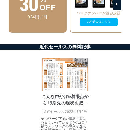
30
ーザーアカウント制御）により、個人情報データ
OFF
ベース等を取り扱う情報システムを使用する従業
バックナンバーが読み放題
者を識別・認証しています。
924円／冊
お申込みはこちら
外部からの不正アクセス等の防止
個人データを取り扱う機器等のオペレーティング
システムを最新の状態に保持しています。
個人データを取り扱う機器等にセキュリティ対策
ソフトウェア等を導入し、自動更新 機能等の活用
近代セールスの無料記事
により、これを最新状態としています。
情報システムの使用に伴う漏洩等の防止
メール等により個人データの含まれるファイルを
送信する場合に、当該ファイルへのパスワードを
設定しています。
個人情報保護マネジメントシステムの継続的改善
こんな声かけ&着眼点か
当社は、内部監査及びマネジメントレビューの機会を通
ら 取引先の現状を把握
じて、個人情報保護マネジメントシステムを継続的に改
しよう
善し、常に最良の状態を維持します。
近代セールス 2023年7/15号
テレワーク下での情報共有は
苦情及び相談受付け窓口
うまくいっていますか?コロナ
禍でテレワークの導入が進ん
だ事業者が多い。場所を選ば