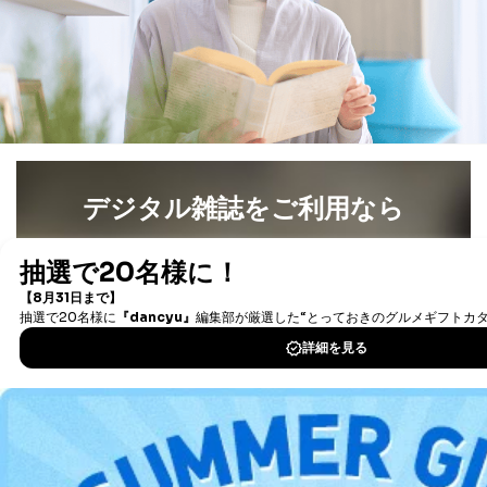
た者が法令の定める事務を遂行することに対して協力
する必要がある場合であって、本人の同意を得ること
により当該事務の遂行に支障を及ぼすおそれがあると
き。
上記２．の利用目的を実施するために守秘義務を結ん
だ企業に、業務の一部として個人情報の取扱いを委
託・提供する場合、その業務に必要な範囲で委託・提
供先企業に個人情報を開示することがあります。
委託・提供先企業は具体的には以下のような企業です
デジタル雑誌をご利用なら
が、これらに限りません。
委託先：カスタマーサポート支援会社 、クレジッ
トカード決済などの決済代行・料金回収会社、広
最新号〜バックナンバーまで7000冊以上の雑誌
（電子
告配信サービス会社
書籍）が無料で読み放題！
提供先：出版社、出版物発売元、卸売会社、販売
タダ読みサービス
を楽しもう！
店など商品の供給者、梱包会社、配送会社、新聞
販売店などの梱包・配送・配達会社
DOWNLOAD FOR IOS
４．開示対象個人情報の「開示」「訂正」等の請求につ
いて
DOWNLOAD FOR ANDROID
当社は、本人から、開示対象個人情報について利用目的
の通知を求められた場合には、遅滞なくこれに応じま
す。ただし、以下①～④のいずれかに該当する場合は、
ご利用方法はこちら