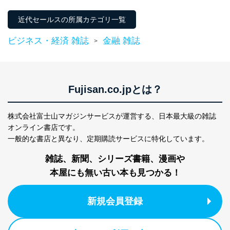
東京都渋谷区南平台町16-11
株式会社富士山マガジンサービス
近代セールスの所属カテゴリ一覧
代表取締役会長 西野 伸一郎
個人情報保護管理者: 経営管理グループディレクター 前
ビジネス・経済 雑誌
金融 雑誌
田 嘉也
>
２．利用目的
当社が取り扱う開示対象個人情報の利用目的は次のとお
りです。
Fujisan.co.jpとは？
No
個人情報の種類
利用目的
購入商品の配送のため
株式会社富士山マガジンサービスが運営する、
日本最大級の雑誌
商品代金回収のため
オンライン書店です。
ｅメール等による商品、サービ
一般的な書店と異なり、
定期購読サービスに特化しています。
ス、キャンペーン等の広告の案内
当社の定期購読サ
のため
1
ービス等をご利用
雑誌、新聞、シリーズ書籍、漫画や
個人が特定できない形で取得した
の方の個人情報
閲覧履歴や購買履歴等の情報を分
本屋にも無い古い本も見つかる！
析して、趣味・嗜好に
応じた新商品・サービスに関する
新規会員登録
広告のため
当社にお問合わせ
お問い合わせ対応、トラブル対
2
いただいた方の個
処、オペレーター教育など応対品