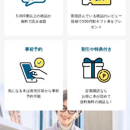
の個人情報
その他当社のプライバシーポリシ
ー等にて公表する利用目的達成の
ため
5,000冊以上の雑誌が
普段読んでいる雑誌のレビュー
無料で読み放題
投稿で
500円割ギフト券をプレ
※上記の利用目的のうちNo.1～5については保有個人デ
ゼント
ータ（開示対象個人情報）の利用目的であり、下記4.の
開示等のご請求に対応させていただきます。
なお、6、7については、パートナー（提携企業）様又は
各SNS運営会社様にご請求いただきますようお願い致し
事前予約
割引や特典付き
ます。
３．個人情報の第三者提供について
当社は、取得した個人情報を適切に管理し､あらかじめ
本人の同意を得ることなく第三者に提供することはあり
ません。ただし、次の場合は除きます。
法令に基づく場合
気になる本は
発売日前から事前
定期購読なら
人の生命､身体または財産の保護のために必要がある
予約可能
お得に本が読めて
場合であって、本人の同意を得ることが困難であると
送料無料の雑誌も！
き。
公衆衛生の向上または児童の健全な育成の推進のため
に特に必要がある場合であって、本人の同意を得るこ
とが困難である場合。
国の機関もしくは地方公共団体またはその委託を受け