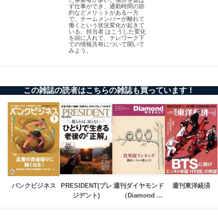
貴殿の個人情報及び当社の個人情報保護マネジメントシ
ず仕事ができ、通勤時間の節
約などメリットがある一方
ステムに関するご相談及び苦情については以下までご連
で、チームメンバーが離れて
絡ください。
働くという状況変化が起きて
いる。担当者 はこうした変化
適切、かつ迅速に対応させていただきます。
を頭に入れて、テレワーク下
での情報共有について聞いて
株式会社富士山マガジンサービス 個人情報問い合わせ
みよう。
係
TEL：0570-200-223
FAX：03-5459-7073
e-mail：
cs@fujisan.co.jp
この雑誌の読者はこちらの雑誌も買っています！
改訂：2025年2月20日
制定：2005年4月1日
株式会社富士山マガジンサービス
代表取締役会長 西野 伸一郎
個人情報の取扱いについて
１．個人情報保護管理者
当社は以下の個人情報保護管理者を設置し、個人情報保
バンクビジネス
PRESIDENT(プレ
週刊ダイヤモンド
週刊東洋経済
護管理者の責任のもと、個人情報を取得・アクセス・利
ジデント)
（Diamond 
用・提供・管理いたします。
WEEKLY）