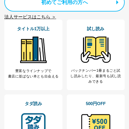
人情報
質向上のため
初めてご利用の方へ
カスタマーQ＆Aサイトの投稿内容
の確認のため
法人サービスはこちら ＞
ｅメール等によるカスタマーQ＆A
当社カスタマーQ＆
サイトのサービス内容のご案内の
3
Aサービス利用者
ため
タイトル1万以上
試し読み
ｅメール等による商品、サービ
ス、キャンペーン等の広告に関す
るご案内のため
採用応募者の方の
4
採用選考、ご連絡のため
個人情報
当社の従業者の個
人事、総務などの雇用管理等のた
5
人情報
め
バックナンバー1冊まるごと試
豊富なラインナップで
パートナー（提携
購入商品配送のため
し読み
したり、最新号も試し読
書店に並ばない本とも出会える
企業）からの委託
提携企業及びお客様がご購入され
みできる
により当社の
た商品の発売元企業からのｅメー
6
定期購読サービス
ル等による商品、
等をご利用の方の
サービス、キャンペーン等の広告
個人情報
に関するご案内のため
タダ読み
500円OFF
当社のサービス利用状況の把握お
よびその分析のため
お問い合わせ対応、トラブル対
SNS公式アカウン
処、オペレーター教育など応対品
7
トに登録された方
質向上のため