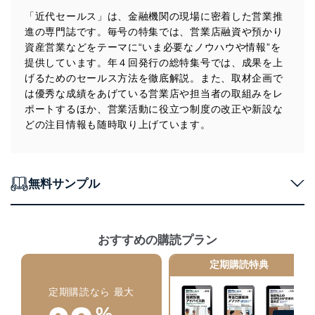
ます。また、目的外利用を行わないために、適切な管理
「近代セールス」は、金融機関の現場に密着した営業推
措置を講じます。
進の専門誌です。毎号の特集では、営業店融資や預かり
資産営業などをテーマに“いま必要なノウハウや情報”を
法令遵守
提供しています。年４回発行の総特集号では、成果を上
当社は、個人情報に関連する法令、国が定める指針及び
げるためのセールス方法を徹底解説。また、取材企画で
その他の規範を遵守します。また、当社の管理の仕組み
は優秀な成績をあげている営業店や担当者の取組みをレ
に、これらの法令及びその他の規範を常に適合させま
ポートするほか、営業活動に役立つ制度の改正や新設な
す。
どの注目情報も随時取り上げています。
個人情報の安全管理措置
当社は、個人情報の正確性及び安全性を確保するため
に、下記セキュリティ対策をはじめとする安全対策を実
無料サンプル
施し、個人情報の漏えい、滅失またはき損の防止及び是
正に努めます。
アクセス制御
おすすめの購読プラン
個人データを取り扱うことのできる機器及び当該
機器を取り扱う従業者を明確化し、 個人データへ
定期購読特典
の不要なアクセスを防止しています。
定期購読なら 最大
アクセス者の識別と認証
機器に標準装備されているユーザー制御機能（ユ
%