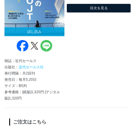
目次を見る
試し読み
雑誌：近代セールス
出版社：
近代セールス社
発行間隔：月2回刊
発売日：毎月5,20日
サイズ：B5判
参考価格：[紙版]1,320円 [デジタル
版]1,320円
ご注文はこちら