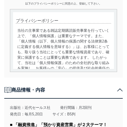
以下のプライバシーポリシーに同意の上、登録して下さい。
プライバシーポリシー
当社の主事業である雑誌定期購読販売事業を行っていく
上で、「個人情報保護」は重要なテーマです。また、
「個人情報（以下、個人情報の保護の関する法律第2条
に定義する個人情報を意味する）」は、お客様にとって
も、取り扱う当社にとっても重要な情報資産であり、確
実に保護することは重要な責務であります。 したがっ
て、当社は「個人情報保護」のための全社的な取り組み
を実施し、お客様への「安心」の提供及び社会的責任の
責務を果たすことを確実にいたします。
個人情報の取得・利用・提供について
商品情報・内容
当社は、個人情報の取得・利用・提供に際して、その利
用目的を明確にし、本人の同意を得たうえで利用目的の
達成に必要な範囲内で適法かつ公正な手段によって取
出版社：
近代セールス社
発行間隔：月2回刊
得・利用・提供を行います。また、当社が保有している
発売日：毎月5,20日
サイズ：B5判
個人情報は、同意を得ずに目的外利用、第三者への提
供・開示は行いません。当社においてはこれらの取り組
■ 「融資推進」「預かり資産営業」が２大テーマ！
みを確実にするため、従業者等の教育を徹底してまいり