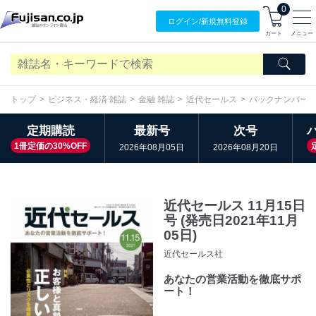
0
ログイン/
新規無料
登録
カート
メニュー
トップ
ビジネス・経済 雑誌
金融 雑誌
近代セールス
バックナンバー
定期購読
最新号
次号
1冊定価の30%OFF
2026年08月05日
2026年08月20日
近代セールス 11月15日
号 (発売日2021年11月
05日)
近代セールス社
あなたの営業活動を徹底サポ
ート！