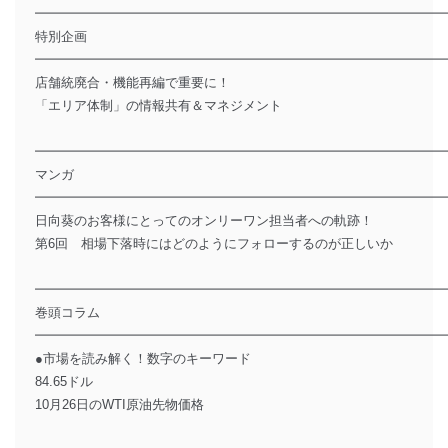
━━━━━━━━━━━━━━━━━━━━━━━━━━━━━━━
特別企画
━━━━━━━━━━━━━━━━━━━━━━━━━━━━━━━
店舗統廃合・機能再編で重要に！
「エリア体制」の情報共有＆マネジメント
━━━━━━━━━━━━━━━━━━━━━━━━━━━━━━━
マンガ
━━━━━━━━━━━━━━━━━━━━━━━━━━━━━━━
日向葵のお客様にとってのオンリーワン担当者への軌跡！
第6回 相場下落時にはどのようにフォローするのが正しいか
━━━━━━━━━━━━━━━━━━━━━━━━━━━━━━━
巻頭コラム
━━━━━━━━━━━━━━━━━━━━━━━━━━━━━━━
●市場を読み解く！数字のキーワード
84.65ドル
10月26日のWTI原油先物価格