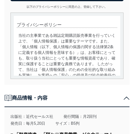
以下のプライバシーポリシーに同意の上、登録して下さい。
プライバシーポリシー
当社の主事業である雑誌定期購読販売事業を行っていく
上で、「個人情報保護」は重要なテーマです。また、
「個人情報（以下、個人情報の保護の関する法律第2条
に定義する個人情報を意味する）」は、お客様にとって
も、取り扱う当社にとっても重要な情報資産であり、確
実に保護することは重要な責務であります。 したがっ
て、当社は「個人情報保護」のための全社的な取り組み
を実施し、お客様への「安心」の提供及び社会的責任の
責務を果たすことを確実にいたします。
個人情報の取得・利用・提供について
商品情報・内容
当社は、個人情報の取得・利用・提供に際して、その利
用目的を明確にし、本人の同意を得たうえで利用目的の
達成に必要な範囲内で適法かつ公正な手段によって取
出版社：
近代セールス社
発行間隔：月2回刊
得・利用・提供を行います。また、当社が保有している
発売日：毎月5,20日
サイズ：B5判
個人情報は、同意を得ずに目的外利用、第三者への提
供・開示は行いません。当社においてはこれらの取り組