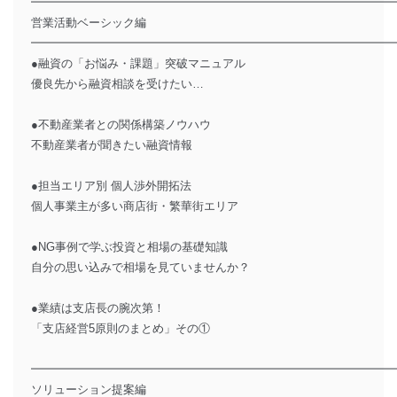
━━━━━━━━━━━━━━━━━━━━━━━━━━━━━━━
営業活動ベーシック編
━━━━━━━━━━━━━━━━━━━━━━━━━━━━━━━
●融資の「お悩み・課題」突破マニュアル
優良先から融資相談を受けたい…
●不動産業者との関係構築ノウハウ
不動産業者が聞きたい融資情報
●担当エリア別 個人渉外開拓法
個人事業主が多い商店街・繁華街エリア
●NG事例で学ぶ投資と相場の基礎知識
自分の思い込みで相場を見ていませんか？
●業績は支店長の腕次第！
「支店経営5原則のまとめ」その①
━━━━━━━━━━━━━━━━━━━━━━━━━━━━━━━
ソリューション提案編