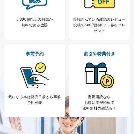
質向上のため
の個人情報
その他当社のプライバシーポリシ
ー等にて公表する利用目的達成の
ため
5,000冊以上の雑誌が
普段読んでいる雑誌のレビュー
無料で読み放題
投稿で
500円割ギフト券をプレ
※上記の利用目的のうちNo.1～5については保有個人デ
ゼント
ータ（開示対象個人情報）の利用目的であり、下記4.の
開示等のご請求に対応させていただきます。
なお、6、7については、パートナー（提携企業）様又は
各SNS運営会社様にご請求いただきますようお願い致し
事前予約
割引や特典付き
ます。
３．個人情報の第三者提供について
当社は、取得した個人情報を適切に管理し､あらかじめ
本人の同意を得ることなく第三者に提供することはあり
ません。ただし、次の場合は除きます。
法令に基づく場合
気になる本は
発売日前から事前
定期購読なら
人の生命､身体または財産の保護のために必要がある
予約可能
お得に本が読めて
場合であって、本人の同意を得ることが困難であると
送料無料の雑誌も！
き。
公衆衛生の向上または児童の健全な育成の推進のため
に特に必要がある場合であって、本人の同意を得るこ
とが困難である場合。