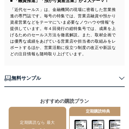
■ 「融資推進」「預かり資産営業」が２大テーマ！
みを確実にするため、従業者等の教育を徹底してまいり
ます。また、目的外利用を行わないために、適切な管理
「近代セールス」は、金融機関の現場に密着した営業推
措置を講じます。
進の専門誌です。毎号の特集では、営業店融資や預かり
資産営業などをテーマに“いま必要なノウハウや情報”を
法令遵守
提供しています。年４回発行の総特集号では、成果を上
当社は、個人情報に関連する法令、国が定める指針及び
げるためのセールス方法を徹底解説。また、取材企画で
その他の規範を遵守します。また、当社の管理の仕組み
は優秀な成績をあげている営業店や担当者の取組みをレ
に、これらの法令及びその他の規範を常に適合させま
ポートするほか、営業活動に役立つ制度の改正や新設な
す。
どの注目情報も随時取り上げています。
個人情報の安全管理措置
当社は、個人情報の正確性及び安全性を確保するため
に、下記セキュリティ対策をはじめとする安全対策を実
無料サンプル
施し、個人情報の漏えい、滅失またはき損の防止及び是
正に努めます。
アクセス制御
おすすめの購読プラン
個人データを取り扱うことのできる機器及び当該
機器を取り扱う従業者を明確化し、 個人データへ
定期購読特典
の不要なアクセスを防止しています。
定期購読なら 最大
アクセス者の識別と認証
機器に標準装備されているユーザー制御機能（ユ