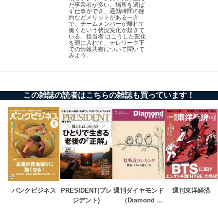
だ事業者が多い。場所を選ば
貴殿の個人情報及び当社の個人情報保護マネジメントシ
ず仕事ができ、通勤時間の節
約などメリットがある一方
ステムに関するご相談及び苦情については以下までご連
で、チームメンバーが離れて
絡ください。
働くという状況変化が起きて
いる。担当者 はこうした変化
適切、かつ迅速に対応させていただきます。
を頭に入れて、テレワーク下
での情報共有について聞いて
株式会社富士山マガジンサービス 個人情報問い合わせ
みよう。
係
TEL：0570-200-223
FAX：03-5459-7073
e-mail：
cs@fujisan.co.jp
この雑誌の読者はこちらの雑誌も買っています！
改訂：2025年2月20日
制定：2005年4月1日
株式会社富士山マガジンサービス
代表取締役会長 西野 伸一郎
個人情報の取扱いについて
１．個人情報保護管理者
当社は以下の個人情報保護管理者を設置し、個人情報保
バンクビジネス
PRESIDENT(プレ
週刊ダイヤモンド
週刊東洋経済
護管理者の責任のもと、個人情報を取得・アクセス・利
ジデント)
（Diamond 
用・提供・管理いたします。
WEEKLY）