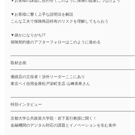
▼お客様の課題に合わせてこのように保険の提案につなげよう
▼お客様に響く上手な説明法を解説
こんな工夫で保険商品特有のリスクを理解してもらおう
▼疎かになりがち!?
保険契約後のアフターフォローはこのように進める
━━━━━━━━━━━━━━━━━━━━━━━━━━━━━━━
取材企画
━━━━━━━━━━━━━━━━━━━━━━━━━━━━━━━
優績店の立役者！渉外リーダーここにあり
東京ベイ信用金庫松戸栄町支店 山﨑美希さん
━━━━━━━━━━━━━━━━━━━━━━━━━━━━━━━
特別インタビュー
━━━━━━━━━━━━━━━━━━━━━━━━━━━━━━━
京都大学公共政策大学院・岩下直行教授に聞く！
金融機関のデジタル対応の課題とイノベーションを生む条件