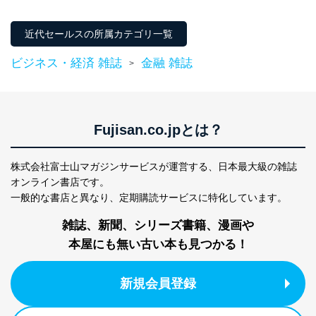
東京都渋谷区南平台町16-11
株式会社富士山マガジンサービス
近代セールスの所属カテゴリ一覧
代表取締役会長 西野 伸一郎
個人情報保護管理者: 経営管理グループディレクター 前
ビジネス・経済 雑誌
金融 雑誌
田 嘉也
>
２．利用目的
当社が取り扱う開示対象個人情報の利用目的は次のとお
りです。
Fujisan.co.jpとは？
No
個人情報の種類
利用目的
購入商品の配送のため
株式会社富士山マガジンサービスが運営する、
日本最大級の雑誌
商品代金回収のため
オンライン書店です。
ｅメール等による商品、サービ
一般的な書店と異なり、
定期購読サービスに特化しています。
ス、キャンペーン等の広告の案内
当社の定期購読サ
のため
1
ービス等をご利用
雑誌、新聞、シリーズ書籍、漫画や
個人が特定できない形で取得した
の方の個人情報
閲覧履歴や購買履歴等の情報を分
本屋にも無い古い本も見つかる！
析して、趣味・嗜好に
応じた新商品・サービスに関する
新規会員登録
広告のため
当社にお問合わせ
お問い合わせ対応、トラブル対
2
いただいた方の個
処、オペレーター教育など応対品