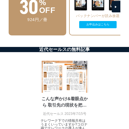
30
%
ーザーアカウント制御）により、個人情報データ
OFF
ベース等を取り扱う情報システムを使用する従業
バックナンバーが読み放題
者を識別・認証しています。
924円／冊
お申込みはこちら
外部からの不正アクセス等の防止
個人データを取り扱う機器等のオペレーティング
システムを最新の状態に保持しています。
個人データを取り扱う機器等にセキュリティ対策
ソフトウェア等を導入し、自動更新 機能等の活用
近代セールスの無料記事
により、これを最新状態としています。
情報システムの使用に伴う漏洩等の防止
メール等により個人データの含まれるファイルを
送信する場合に、当該ファイルへのパスワードを
設定しています。
個人情報保護マネジメントシステムの継続的改善
こんな声かけ&着眼点か
当社は、内部監査及びマネジメントレビューの機会を通
ら 取引先の現状を把握
じて、個人情報保護マネジメントシステムを継続的に改
しよう
善し、常に最良の状態を維持します。
近代セールス 2023年7/15号
テレワーク下での情報共有は
苦情及び相談受付け窓口
うまくいっていますか?コロナ
禍でテレワークの導入が進ん