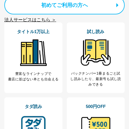
人情報
質向上のため
初めてご利用の方へ
カスタマーQ＆Aサイトの投稿内容
の確認のため
法人サービスはこちら ＞
ｅメール等によるカスタマーQ＆A
当社カスタマーQ＆
サイトのサービス内容のご案内の
3
Aサービス利用者
ため
タイトル1万以上
試し読み
ｅメール等による商品、サービ
ス、キャンペーン等の広告に関す
るご案内のため
採用応募者の方の
4
採用選考、ご連絡のため
個人情報
当社の従業者の個
人事、総務などの雇用管理等のた
5
人情報
め
バックナンバー1冊まるごと試
豊富なラインナップで
パートナー（提携
購入商品配送のため
し読み
したり、最新号も試し読
書店に並ばない本とも出会える
企業）からの委託
提携企業及びお客様がご購入され
みできる
により当社の
た商品の発売元企業からのｅメー
6
定期購読サービス
ル等による商品、
等をご利用の方の
サービス、キャンペーン等の広告
個人情報
に関するご案内のため
タダ読み
500円OFF
当社のサービス利用状況の把握お
よびその分析のため
お問い合わせ対応、トラブル対
SNS公式アカウン
処、オペレーター教育など応対品
7
トに登録された方