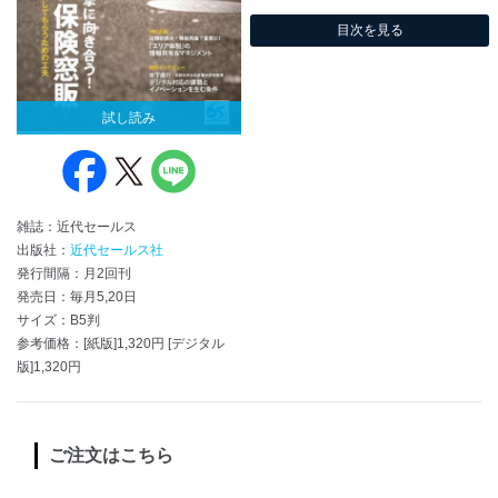
目次を見る
試し読み
雑誌：近代セールス
出版社：
近代セールス社
発行間隔：月2回刊
発売日：毎月5,20日
サイズ：B5判
参考価格：[紙版]1,320円 [デジタル
版]1,320円
ご注文はこちら