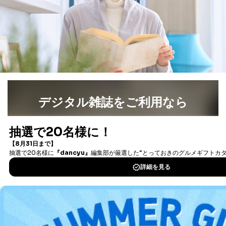
国の機関もしくは地方公共団体またはその委託を受け
た者が法令の定める事務を遂行することに対して協力
する必要がある場合であって、本人の同意を得ること
により当該事務の遂行に支障を及ぼすおそれがあると
き。
上記２．の利用目的を実施するために守秘義務を結ん
だ企業に、業務の一部として個人情報の取扱いを委
託・提供する場合、その業務に必要な範囲で委託・提
供先企業に個人情報を開示することがあります。
委託・提供先企業は具体的には以下のような企業です
デジタル雑誌をご利用なら
が、これらに限りません。
委託先：カスタマーサポート支援会社 、クレジッ
トカード決済などの決済代行・料金回収会社、広
最新号〜バックナンバーまで7000冊以上の雑誌
（電子
告配信サービス会社
書籍）が無料で読み放題！
提供先：出版社、出版物発売元、卸売会社、販売
タダ読みサービス
を楽しもう！
店など商品の供給者、梱包会社、配送会社、新聞
販売店などの梱包・配送・配達会社
DOWNLOAD FOR IOS
４．開示対象個人情報の「開示」「訂正」等の請求につ
いて
DOWNLOAD FOR ANDROID
当社は、本人から、開示対象個人情報について利用目的
の通知を求められた場合には、遅滞なくこれに応じま
す。ただし、以下①～④のいずれかに該当する場合は、