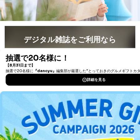
供先企業に個人情報を開示することがあります。
委託・提供先企業は具体的には以下のような企業です
が、これらに限りません。
委託先：カスタマーサポート支援会社 、クレジッ
トカード決済などの決済代行・料金回収会社、広
告配信サービス会社
デジタル雑誌をご利用なら
提供先：出版社、出版物発売元、卸売会社、販売
店など商品の供給者、梱包会社、配送会社、新聞
販売店などの梱包・配送・配達会社
最新号〜バックナンバーまで7000冊以上の雑誌
（電子
書籍）が無料で読み放題！
４．開示対象個人情報の「開示」「訂正」等の請求につ
タダ読みサービス
を楽しもう！
いて
当社は、本人から、開示対象個人情報について利用目的
DOWNLOAD FOR IOS
の通知を求められた場合には、遅滞なくこれに応じま
す。ただし、以下①～④のいずれかに該当する場合は、
利用目的の通知を行なうことはできません。そのとき
DOWNLOAD FOR ANDROID
は、本人に遅滞無くその旨を通知するとともに、理由を
説明させていただきます。
ご利用方法はこちら
①利用目的を本人に通知し、又は公表することによって
本人又は第三者の生命、身体、財産その他の権利利益を
害するおそれがある場合
②利用目的を本人に通知し、又は公表することによって