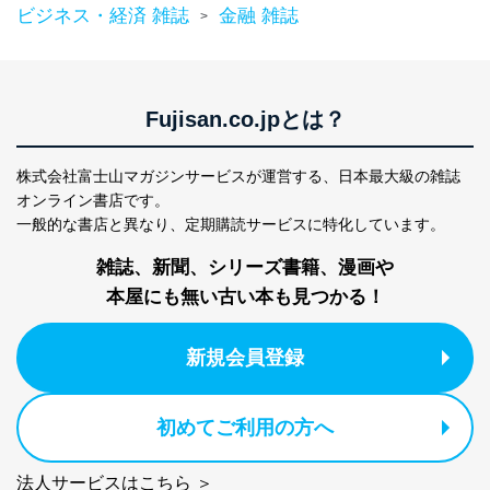
当社が取り扱う開示対象個人情報の利用目的は次のとお
ビジネス・経済 雑誌
金融 雑誌
>
りです。
No
個人情報の種類
利用目的
購入商品の配送のため
商品代金回収のため
Fujisan.co.jpとは？
ｅメール等による商品、サービ
ス、キャンペーン等の広告の案内
当社の定期購読サ
のため
株式会社富士山マガジンサービスが運営する、
日本最大級の雑誌
1
ービス等をご利用
個人が特定できない形で取得した
オンライン書店です。
の方の個人情報
閲覧履歴や購買履歴等の情報を分
一般的な書店と異なり、
定期購読サービスに特化しています。
析して、趣味・嗜好に
応じた新商品・サービスに関する
雑誌、新聞、シリーズ書籍、漫画や
広告のため
本屋にも無い古い本も見つかる！
当社にお問合わせ
お問い合わせ対応、トラブル対
2
いただいた方の個
処、オペレーター教育など応対品
人情報
質向上のため
新規会員登録
カスタマーQ＆Aサイトの投稿内容
の確認のため
ｅメール等によるカスタマーQ＆A
当社カスタマーQ＆
サイトのサービス内容のご案内の
初めてご利用の方へ
3
Aサービス利用者
ため
ｅメール等による商品、サービ
法人サービスはこちら ＞
ス、キャンペーン等の広告に関す