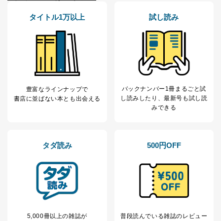
るご案内のため
タイトル1万以上
試し読み
採用応募者の方の
4
採用選考、ご連絡のため
個人情報
当社の従業者の個
人事、総務などの雇用管理等のた
5
人情報
め
パートナー（提携
購入商品配送のため
企業）からの委託
提携企業及びお客様がご購入され
により当社の
た商品の発売元企業からのｅメー
6
定期購読サービス
ル等による商品、
バックナンバー1冊まるごと試
豊富なラインナップで
等をご利用の方の
サービス、キャンペーン等の広告
し読み
したり、最新号も試し読
書店に並ばない本とも出会える
個人情報
に関するご案内のため
みできる
当社のサービス利用状況の把握お
よびその分析のため
お問い合わせ対応、トラブル対
SNS公式アカウン
処、オペレーター教育など応対品
7
トに登録された方
タダ読み
500円OFF
質向上のため
の個人情報
その他当社のプライバシーポリシ
ー等にて公表する利用目的達成の
ため
※上記の利用目的のうちNo.1～5については保有個人デ
ータ（開示対象個人情報）の利用目的であり、下記4.の
開示等のご請求に対応させていただきます。
5,000冊以上の雑誌が
普段読んでいる雑誌のレビュー
なお、6、7については、パートナー（提携企業）様又は