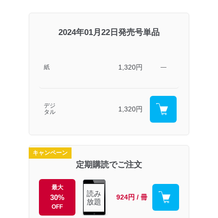
2024年01月22日発売号単品
1,320円
紙
―
デジ
1,320円
タル
キャンペーン
定期購読でご注文
最大
読み
30%
924円 / 冊
放題
OFF