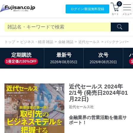
0
ログイン/
新規無料
登録
カート
メニュー
トップ
ビジネス・経済 雑誌
金融 雑誌
近代セールス
バックナンバー
定期購読
最新号
次号
1冊定価の30%OFF
2026年08月05日
2026年08月20日
近代セールス 2024年
2/1号 (発売日2024年01
月22日)
近代セールス社
金融業界の営業活動を徹底サ
ポート！