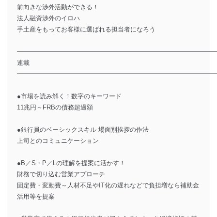
前向きな渉外活動ができる！
法人融資渉外のイロハ
手土産をもってお客様に選ばれる担当者になろう
━━━━━━━━━━━━━━━━━━━━━━━━━━━━━━━
連載
━━━━━━━━━━━━━━━━━━━━━━━━━━━━━━━
●市場を読み解く！数字のキーワード
11兆円～FRBの債務超過額
●銀行員のベーシックスキル 場面別挨拶の作法
上司とのコミュニケーション
●B／S・P／Lの理解を提案に活かす！
財務で切り込む営業アプローチ
固定費・変動費～人材不足やIT化の遅れなどで負担増なら補助金
活用等を提案