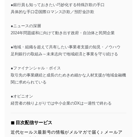
●銀行員も知っておきたい巧妙化する特殊詐欺の手口
具体的な手口②国際ロマンス詐欺／預貯金詐欺
●ニュースの深層
2024年問題緩和に向けて動き出す政府・自治体と民間企業
●地域・組織を超えて共有したい事業者支援の知見・ノウハウ
足利銀行の取組み～未来志向で地域経済と事業を守り続ける
●ファイナンシャル・ボイス
取引先の事業継続と成長のためきめ細かな人材支援が地域金融機
関に求められている
●オピニオン
経営者の独りよがりでは中小企業のDXは一過性で終わる
◼︎ 目次配信サービス
近代セールス最新号の情報がメルマガで届く♪ メールア