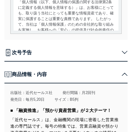
「個人情報（以下、個人情報の保護の関する法律第2条
に定義する個人情報を意味する）」は、お客様にとって
も、取り扱う当社にとっても重要な情報資産であり、確
実に保護することは重要な責務であります。 したがっ
て、当社は「個人情報保護」のための全社的な取り組み
を実施し、お客様への「安心」の提供及び社会的責任の
責務を果たすことを確実にいたします。
個人情報の取得・利用・提供について
次号予告
当社は、個人情報の取得・利用・提供に際して、その利
用目的を明確にし、本人の同意を得たうえで利用目的の
達成に必要な範囲内で適法かつ公正な手段によって取
得・利用・提供を行います。また、当社が保有している
商品情報・内容
個人情報は、同意を得ずに目的外利用、第三者への提
供・開示は行いません。当社においてはこれらの取り組
みを確実にするため、従業者等の教育を徹底してまいり
出版社：
近代セールス社
発行間隔：月2回刊
ます。また、目的外利用を行わないために、適切な管理
発売日：毎月5,20日
サイズ：B5判
措置を講じます。
■ 「融資推進」「預かり資産営業」が２大テーマ！
法令遵守
「近代セールス」は、金融機関の現場に密着した営業推
当社は、個人情報に関連する法令、国が定める指針及び
進の専門誌です。毎号の特集では、営業店融資や預かり
その他の規範を遵守します。また、当社の管理の仕組み