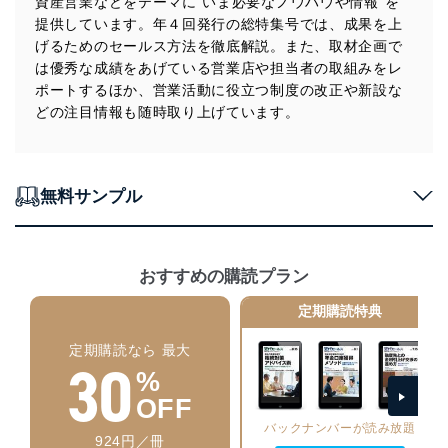
資産営業などをテーマに“いま必要なノウハウや情報”を
に、これらの法令及びその他の規範を常に適合させま
提供しています。年４回発行の総特集号では、成果を上
す。
げるためのセールス方法を徹底解説。また、取材企画で
個人情報の安全管理措置
は優秀な成績をあげている営業店や担当者の取組みをレ
ポートするほか、営業活動に役立つ制度の改正や新設な
当社は、個人情報の正確性及び安全性を確保するため
どの注目情報も随時取り上げています。
に、下記セキュリティ対策をはじめとする安全対策を実
施し、個人情報の漏えい、滅失またはき損の防止及び是
正に努めます。
アクセス制御
無料サンプル
個人データを取り扱うことのできる機器及び当該
機器を取り扱う従業者を明確化し、 個人データへ
の不要なアクセスを防止しています。
おすすめの購読プラン
アクセス者の識別と認証
機器に標準装備されているユーザー制御機能（ユ
定期購読特典
ーザーアカウント制御）により、個人情報データ
ベース等を取り扱う情報システムを使用する従業
定期購読なら 最大
者を識別・認証しています。
30
%
外部からの不正アクセス等の防止
OFF
個人データを取り扱う機器等のオペレーティング
バックナンバーが読み放題
システムを最新の状態に保持しています。
924円／冊