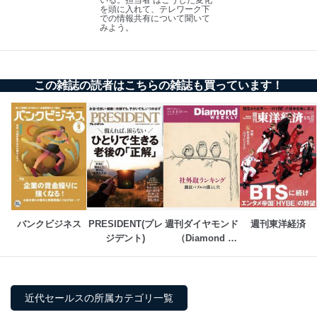
TEL：0570-200-223
を頭に入れて、テレワーク下
FAX：03-5459-7073
での情報共有について聞いて
みよう。
e-mail：
cs@fujisan.co.jp
改訂：2025年2月20日
制定：2005年4月1日
株式会社富士山マガジンサービス
この雑誌の読者はこちらの雑誌も買っています！
代表取締役会長 西野 伸一郎
個人情報の取扱いについて
１．個人情報保護管理者
当社は以下の個人情報保護管理者を設置し、個人情報保
護管理者の責任のもと、個人情報を取得・アクセス・利
用・提供・管理いたします。
東京都渋谷区南平台町16-11
バンクビジネス
PRESIDENT(プレ
週刊ダイヤモンド
週刊東洋経済
株式会社富士山マガジンサービス
ジデント)
（Diamond 
代表取締役会長 西野 伸一郎
WEEKLY）
個人情報保護管理者: 経営管理グループディレクター 前
田 嘉也
近代セールスの所属カテゴリ一覧
２．利用目的