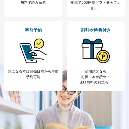
無料で読み放題
投稿で
500円割ギフト券をプレ
各SNS運営会社様にご請求いただきますようお願い致し
ゼント
ます。
３．個人情報の第三者提供について
事前予約
割引や特典付き
当社は、取得した個人情報を適切に管理し､あらかじめ
本人の同意を得ることなく第三者に提供することはあり
ません。ただし、次の場合は除きます。
法令に基づく場合
人の生命､身体または財産の保護のために必要がある
場合であって、本人の同意を得ることが困難であると
き。
公衆衛生の向上または児童の健全な育成の推進のため
気になる本は
発売日前から事前
定期購読なら
に特に必要がある場合であって、本人の同意を得るこ
予約可能
お得に本が読めて
とが困難である場合。
送料無料の雑誌も！
国の機関もしくは地方公共団体またはその委託を受け
た者が法令の定める事務を遂行することに対して協力
する必要がある場合であって、本人の同意を得ること
により当該事務の遂行に支障を及ぼすおそれがあると
き。
上記２．の利用目的を実施するために守秘義務を結ん
だ企業に、業務の一部として個人情報の取扱いを委
託・提供する場合、その業務に必要な範囲で委託・提