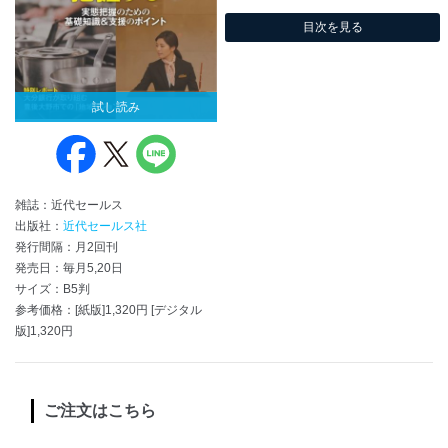
目次を見る
試し読み
雑誌：近代セールス
出版社：
近代セールス社
発行間隔：月2回刊
発売日：毎月5,20日
サイズ：B5判
参考価格：[紙版]1,320円 [デジタル
版]1,320円
ご注文はこちら