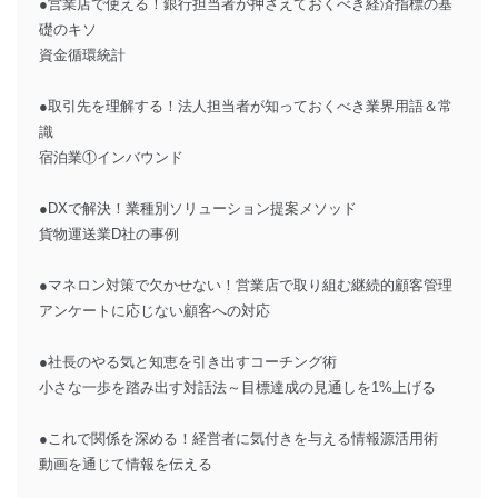
●営業店で使える！銀行担当者が押さえておくべき経済指標の基
礎のキソ
資金循環統計
●取引先を理解する！法人担当者が知っておくべき業界用語＆常
識
宿泊業①インバウンド
●DXで解決！業種別ソリューション提案メソッド
貨物運送業D社の事例
●マネロン対策で欠かせない！営業店で取り組む継続的顧客管理
アンケートに応じない顧客への対応
●社長のやる気と知恵を引き出すコーチング術
小さな一歩を踏み出す対話法～目標達成の見通しを1%上げる
●これで関係を深める！経営者に気付きを与える情報源活用術
動画を通じて情報を伝える