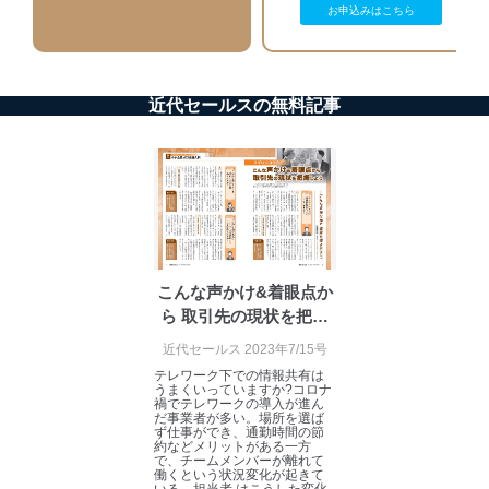
個人データを取り扱う機器等にセキュリティ対策
お申込みはこちら
ソフトウェア等を導入し、自動更新 機能等の活用
により、これを最新状態としています。
情報システムの使用に伴う漏洩等の防止
近代セールスの無料記事
メール等により個人データの含まれるファイルを
送信する場合に、当該ファイルへのパスワードを
設定しています。
個人情報保護マネジメントシステムの継続的改善
当社は、内部監査及びマネジメントレビューの機会を通
じて、個人情報保護マネジメントシステムを継続的に改
善し、常に最良の状態を維持します。
こんな声かけ&着眼点か
苦情及び相談受付け窓口
ら 取引先の現状を把握
しよう
貴殿の個人情報及び当社の個人情報保護マネジメントシ
近代セールス 2023年7/15号
ステムに関するご相談及び苦情については以下までご連
テレワーク下での情報共有は
絡ください。
うまくいっていますか?コロナ
禍でテレワークの導入が進ん
適切、かつ迅速に対応させていただきます。
だ事業者が多い。場所を選ば
ず仕事ができ、通勤時間の節
約などメリットがある一方
株式会社富士山マガジンサービス 個人情報問い合わせ
で、チームメンバーが離れて
係
働くという状況変化が起きて
いる。担当者 はこうした変化