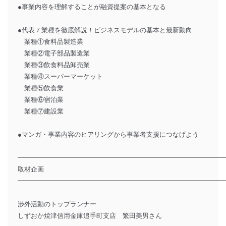
●事業内容を理解することが融資提案の基本となる
●代表７業種を徹底解説！ビジネスモデルの基本と最新動向
業種①食料品製造業
業種②電子部品製造業
業種③飲食料品卸売業
業種④スーパーマーケット
業種⑤飲食業
業種⑥宿泊業
業種⑦建設業
●マンガ・事業内容のヒアリングから事業者支援につなげよう
━━━━━━━━━━━━━━━━━━━━━━━━━━━━━━━
取材企画
━━━━━━━━━━━━━━━━━━━━━━━━━━━━━━━
渉外活動のトップランナー
しずおか焼津信用金庫追手町支店 繁田美男さん