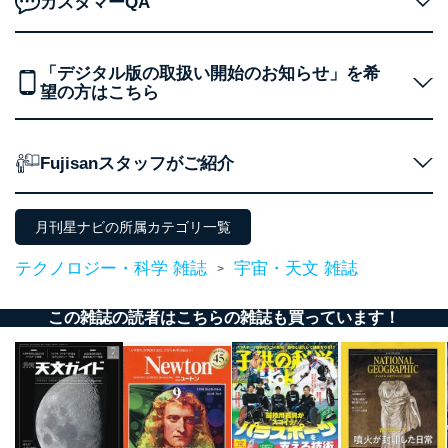
カスタマーQA
２．利用目的
当社が取り扱う開示対象個人情報の利用目的は次のとお
「デジタル版の取扱い開始のお知らせ」を希
りです。
望の方はこちら
No
個人情報の種類
利用目的
購入商品の配送のため
商品代金回収のため
ｅメール等による商品、サービ
Fujisanスタッフがご紹介
ス、キャンペーン等の広告の案内
当社の定期購読サ
のため
1
ービス等をご利用
個人が特定できない形で取得した
月刊星ナビの所属カテゴリ一覧
の方の個人情報
閲覧履歴や購買履歴等の情報を分
析して、趣味・嗜好に
テクノロジー・科学 雑誌
宇宙・天文 雑誌
>
応じた新商品・サービスに関する
広告のため
当社にお問合わせ
お問い合わせ対応、トラブル対
この雑誌の読者はこちらの雑誌も買っています！
2
いただいた方の個
処、オペレーター教育など応対品
人情報
質向上のため
カスタマーQ＆Aサイトの投稿内容
の確認のため
ｅメール等によるカスタマーQ＆A
当社カスタマーQ＆
サイトのサービス内容のご案内の
3
Aサービス利用者
ため