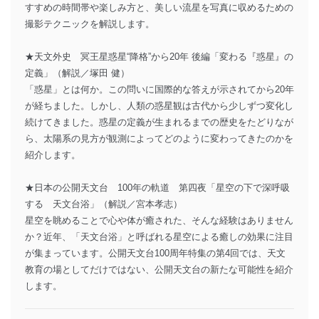
すすめの時間帯や楽しみ方と、美しい流星を写真に収めるための
撮影テクニックを解説します。
★天文外史 冥王星惑星“降格”から20年 後編「変わる『惑星』の
定義」（解説／塚田 健）
「惑星」とは何か。この問いに国際的な答えが示されてから20年
が経ちました。しかし、人類の惑星観は古代から少しずつ変化し
続けてきました。惑星の定義が生まれるまでの歴史をたどりなが
ら、太陽系の見方が観測によってどのように変わってきたのかを
紹介します。
★日本の公開天文台 100年の軌道 第四夜「星空の下で深呼吸
する 天文台浴」（解説／宮本孝志）
星空を眺めることで心や体が癒された、そんな経験はありません
か？近年、「天文台浴」と呼ばれる星空による癒しの効果に注目
が集まっています。公開天文台100周年特集の第4回では、天文
教育の場としてだけではない、公開天文台の新たな可能性を紹介
します。