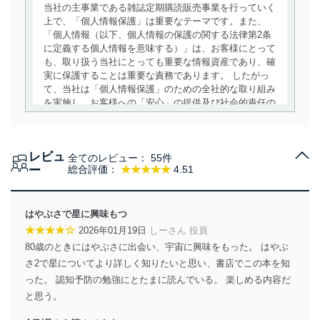
当社の主事業である雑誌定期購読販売事業を行っていく
上で、「個人情報保護」は重要なテーマです。また、
「個人情報（以下、個人情報の保護の関する法律第2条
に定義する個人情報を意味する）」は、お客様にとって
も、取り扱う当社にとっても重要な情報資産であり、確
実に保護することは重要な責務であります。 したがっ
て、当社は「個人情報保護」のための全社的な取り組み
を実施し、お客様への「安心」の提供及び社会的責任の
責務を果たすことを確実にいたします。
個人情報の取得・利用・提供について
レビュ
全てのレビュー：
55件
当社は、個人情報の取得・利用・提供に際して、その利
ー
総合評価：
★★★★★
4.51
用目的を明確にし、本人の同意を得たうえで利用目的の
達成に必要な範囲内で適法かつ公正な手段によって取
得・利用・提供を行います。また、当社が保有している
はやぶさで星に興味もつ
個人情報は、同意を得ずに目的外利用、第三者への提
★★★★☆
2026年01月19日
しーさん 役員
供・開示は行いません。当社においてはこれらの取り組
80歳のときにはやぶさに出会い、宇宙に興味をもった。 はやぶ
みを確実にするため、従業者等の教育を徹底してまいり
ます。また、目的外利用を行わないために、適切な管理
さ2で星についてより詳しく知りたいと思い、書店でこの本を知
措置を講じます。
った。 認知予防の勉強にとたまに読んでいる。 楽しめる内容だ
と思う。
法令遵守