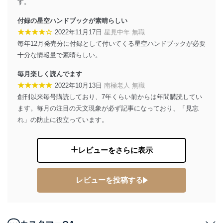
す。
株式会社富士山マガジンサービス 個人情報問い合わせ
係
付録の星空ハンドブックが素晴らしい
TEL：0570-200-223
★★★★☆
FAX：03-5459-7073
2022年11月17日
星見中年 無職
e-mail：
cs@fujisan.co.jp
毎年12月発売分に付録として付いてくる星空ハンドブックが必要
十分な情報量で素晴らしい。
改訂：2025年2月20日
制定：2005年4月1日
毎月楽しく読んでます
株式会社富士山マガジンサービス
代表取締役会長 西野 伸一郎
★★★★★
2022年10月13日
南極老人 無職
創刊以来毎号購読しており、7年くらい前からは年間購読してい
個人情報の取扱いについて
ます。毎月の注目の天文現象が必ず記事になっており、「見忘
れ」の防止に役立っています。
１．個人情報保護管理者
当社は以下の個人情報保護管理者を設置し、個人情報保
護管理者の責任のもと、個人情報を取得・アクセス・利
レビューをさらに表示
用・提供・管理いたします。
東京都渋谷区南平台町16-11
レビューを投稿する
株式会社富士山マガジンサービス
代表取締役会長 西野 伸一郎
個人情報保護管理者: 経営管理グループディレクター 前
田 嘉也