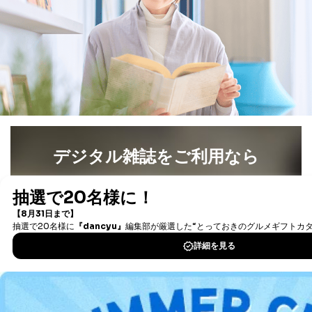
害するおそれがある場合
②利用目的を本人に通知し、又は公表することによって
当該事業者の権利又は正当な利益を害するおそれがある
場合
③国の機関又は地方公共団体が法令の定める事務を遂行
することに対して協力する必要がある場合であって、利
用目的を本人に通知し、又は公表することによって当該
事務の遂行に支障を及ぼすおそれがあるとき
④開示対象個人情報の利用目的が明らかな場合
開示対象個人情報については、保有個人データの本人ま
デジタル雑誌をご利用なら
たはその代理人からの利用目的の通知、開示、変更等
（内容の訂正、追加または削除）、利用停止等（「利用
最新号〜バックナンバーまで7000冊以上の雑誌
（電子
の停止または消去」「第三者への提供の停止」）の求め
に対応させていただいております。 当社顧客の皆様の
書籍）が無料で読み放題！
個人情報は「マイページ」にログインしていただくこと
タダ読みサービス
を楽しもう！
で、訂正、追加、変更を行っていただくことが出来ま
す。マイページをご利用いただけない方、その他の方に
つきましては、下記Aをご覧ください。 また、ご登録い
DOWNLOAD FOR IOS
ただいた個人情報のうち、市町村などの名称および郵便
番号、金融機関の名称あるいはクレジットカードの有効
DOWNLOAD FOR ANDROID
期限など、商品のお届けやご請求を行う上で支障がある
情報に変更があった場合には、当社が登録情報を変更さ