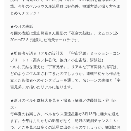
撃。今年のペルセウス座流星群は好条件。観測方法と撮り方をま
とめてチェック！
★今月の表紙
今回の表紙は北山輝泰さん撮影の「夜空の鼓動」。タムロン12-
20mmF2.8で撮影した南天オーロラです。
★監修者が語るリアルの設計図 「宇宙兄弟」ミッション・コン
プリート！（案内／林公代、協力／小山宙哉、講談社）
ついに完結を迎えた『宇宙兄弟』。リアルな宇宙開発の描写は、
どのように生み出されてきたのでしょうか。連載当初から作品を
支えた監修者へのインタビューを通して、名シーンの裏側と「宇
宙兄弟」が描いたリアルに迫ります。
★新月のペルセ群極大を見る・撮る（解説／佐藤幹哉・谷川正
夫）
毎年夏のお楽しみ、ペルセウス座流星群が8月13日に極大を迎え
ます。今年は月明かりの影響がなく、絶好の観測チャンス！ い
つ、どこを見れば多くの流星に出会えるのでしょうか。観測にお