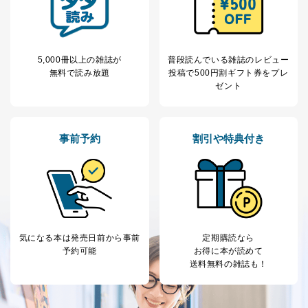
だ企業に、業務の一部として個人情報の取扱いを委
託・提供する場合、その業務に必要な範囲で委託・提
供先企業に個人情報を開示することがあります。
委託・提供先企業は具体的には以下のような企業です
5,000冊以上の雑誌が
普段読んでいる雑誌のレビュー
が、これらに限りません。
無料で読み放題
投稿で
500円割ギフト券をプレ
委託先：カスタマーサポート支援会社 、クレジッ
ゼント
トカード決済などの決済代行・料金回収会社、広
告配信サービス会社
提供先：出版社、出版物発売元、卸売会社、販売
店など商品の供給者、梱包会社、配送会社、新聞
事前予約
割引や特典付き
販売店などの梱包・配送・配達会社
４．開示対象個人情報の「開示」「訂正」等の請求につ
いて
当社は、本人から、開示対象個人情報について利用目的
の通知を求められた場合には、遅滞なくこれに応じま
す。ただし、以下①～④のいずれかに該当する場合は、
気になる本は
発売日前から事前
定期購読なら
利用目的の通知を行なうことはできません。そのとき
予約可能
お得に本が読めて
は、本人に遅滞無くその旨を通知するとともに、理由を
送料無料の雑誌も！
説明させていただきます。
①利用目的を本人に通知し、又は公表することによって
本人又は第三者の生命、身体、財産その他の権利利益を