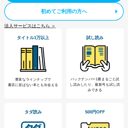
開示等のご請求に対応させていただきます。
なお、6、7については、パートナー（提携企業）様又は
初めてご利用の方へ
各SNS運営会社様にご請求いただきますようお願い致し
ます。
法人サービスはこちら ＞
３．個人情報の第三者提供について
タイトル1万以上
試し読み
当社は、取得した個人情報を適切に管理し､あらかじめ
本人の同意を得ることなく第三者に提供することはあり
ません。ただし、次の場合は除きます。
法令に基づく場合
人の生命､身体または財産の保護のために必要がある
場合であって、本人の同意を得ることが困難であると
き。
バックナンバー1冊まるごと試
豊富なラインナップで
公衆衛生の向上または児童の健全な育成の推進のため
し読み
したり、最新号も試し読
書店に並ばない本とも出会える
に特に必要がある場合であって、本人の同意を得るこ
みできる
とが困難である場合。
国の機関もしくは地方公共団体またはその委託を受け
た者が法令の定める事務を遂行することに対して協力
する必要がある場合であって、本人の同意を得ること
タダ読み
500円OFF
により当該事務の遂行に支障を及ぼすおそれがあると
き。
上記２．の利用目的を実施するために守秘義務を結ん