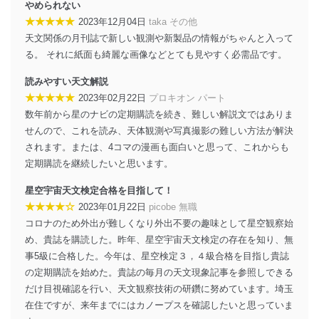
個人データを取り扱う機器等のオペレーティング
やめられない
システムを最新の状態に保持しています。
★★★★★
2023年12月04日
taka その他
個人データを取り扱う機器等にセキュリティ対策
天文関係の月刊誌で新しい観測や新製品の情報がちゃんと入って
ソフトウェア等を導入し、自動更新 機能等の活用
る。 それに紙面も綺麗な画像などとても見やすく必需品です。
により、これを最新状態としています。
読みやすい天文解説
情報システムの使用に伴う漏洩等の防止
★★★★★
2023年02月22日
プロキオン パート
メール等により個人データの含まれるファイルを
送信する場合に、当該ファイルへのパスワードを
数年前から星のナビの定期購読を続き、難しい解説文ではありま
設定しています。
せんので、これを読み、天体観測や写真撮影の難しい方法が解決
されます。または、4コマの漫画も面白いと思って、これからも
個人情報保護マネジメントシステムの継続的改善
定期購読を継続したいと思います。
当社は、内部監査及びマネジメントレビューの機会を通
星空宇宙天文検定合格を目指して！
じて、個人情報保護マネジメントシステムを継続的に改
善し、常に最良の状態を維持します。
★★★★☆
2023年01月22日
picobe 無職
コロナのため外出が難しくなり外出不要の趣味として星空観察始
苦情及び相談受付け窓口
め、貴誌を購読した。昨年、星空宇宙天文検定の存在を知り、無
事5級に合格した。今年は、星空検定３，４級合格を目指し貴誌
貴殿の個人情報及び当社の個人情報保護マネジメントシ
ステムに関するご相談及び苦情については以下までご連
の定期購読を始めた。貴誌の毎月の天文現象記事を参照しできる
絡ください。
だけ目視確認を行い、天文観察技術の研鑽に努めています。埼玉
適切、かつ迅速に対応させていただきます。
在住ですが、来年までにはカノープスを確認したいと思っていま