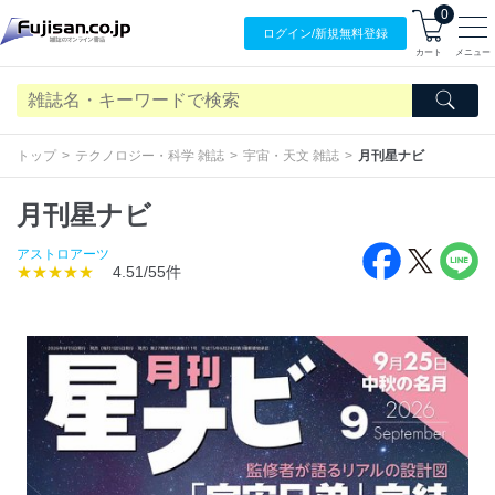
0
ログイン/
新規無料
登録
カート
メニュー
トップ
テクノロジー・科学 雑誌
宇宙・天文 雑誌
月刊星ナビ
月刊星ナビ
アストロアーツ
★★★★★
4.51/55件