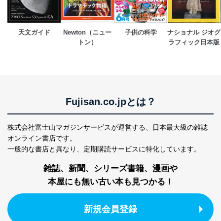
ｅメール等による商品、サービ
ス、キャンペーン等の広告に関す
るご案内のため
天文ガイド
Newton（ニュー
子供の科学
ナショナル ジオグ
採用応募者の方の
トン）
ラフィック日本版
4
採用選考、ご連絡のため
個人情報
当社の従業者の個
人事、総務などの雇用管理等のた
5
人情報
め
パートナー（提携
購入商品配送のため
企業）からの委託
提携企業及びお客様がご購入され
により当社の
た商品の発売元企業からのｅメー
6
Fujisan.co.jpとは？
定期購読サービス
ル等による商品、
等をご利用の方の
サービス、キャンペーン等の広告
個人情報
に関するご案内のため
株式会社富士山マガジンサービスが運営する、
日本最大級の雑誌
当社のサービス利用状況の把握お
オンライン書店です。
よびその分析のため
一般的な書店と異なり、
定期購読サービスに特化しています。
お問い合わせ対応、トラブル対
SNS公式アカウン
処、オペレーター教育など応対品
7
トに登録された方
雑誌、新聞、シリーズ書籍、漫画や
質向上のため
の個人情報
その他当社のプライバシーポリシ
本屋にも無い古い本も見つかる！
ー等にて公表する利用目的達成の
ため
新規会員登録
※上記の利用目的のうちNo.1～5については保有個人デ
ータ（開示対象個人情報）の利用目的であり、下記4.の