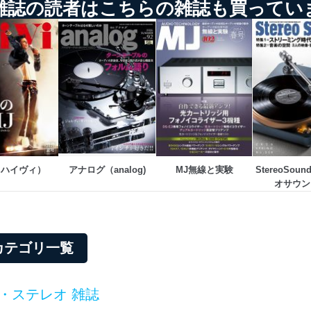
雑誌の読者はこちらの雑誌も買ってい
個人情報保護マネジメントシステムに関するご相談及び苦情については
ていただきます。
ビス 個人情報問い合わせ係
i（ハイヴィ）
アナログ（analog)
MJ無線と実験
StereoSou
オサウン
ービス
郎
て
属カテゴリ一覧
・ステレオ 雑誌
管理者を設置し、個人情報保護管理者の責任のもと、個人情報を取得・