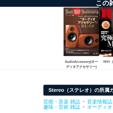
この
の状態を維持します。
苦情及び相談受付け窓口
貴殿の個人情報及び当社の
適切、かつ迅速に対応させ
株式会社富士山マガジンサー
TEL：0570-200-223
FAX：03-5459-7073
e-mail：
cs@fujisan.co.jp
AudioAccessory(オー
HiV
改訂：2025年2月20日
ディオアクセサリー)
制定：2005年4月1日
株式会社富士山マガジンサ
代表取締役会長 西野 伸一
個人情報の取扱いについ
Stereo（ステレオ）の所
１．個人情報保護管理者
芸能・音楽 雑誌
音楽情報誌
>
趣味・芸術 雑誌
オーディオ
>
当社は以下の個人情報保護