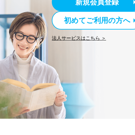
新規会員登録
4
採用応募者の方の個人情
5
当社の従業者の個人情報
パートナー（提携企業）
初めてご利用の方へ
6
社の
定期購読サービス等をご
法人サービスはこちら ＞
SNS公式アカウントに登
7
報
※上記の利用目的のうちNo
対応させていただきます。
なお、6、7については、パ
３．個人情報の第三者提供に
当社は、取得した個人情報
次の場合は除きます。
法令に基づく場合
人の生命､身体または財
公衆衛生の向上または児
合。