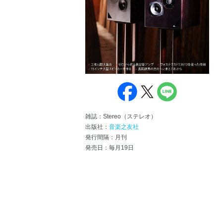
雑誌：Stereo（ステレオ）
出版社：
音楽之友社
発行間隔：月刊
発売日：毎月19日