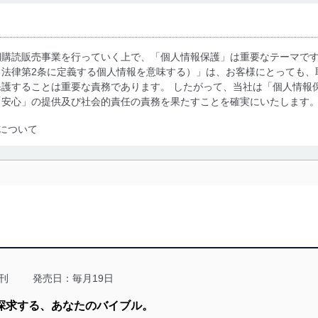
期購読販売事業を行っていく上で、「個人情報保護」は重要なテーマで
る法律第2条に定義する個人情報を意味する）」は、お客様にとっても、
護することは重要な責務であります。 したがって、当社は「個人情報
「安心」の提供及び社会的責任の責務を果たすことを確実にいたします
について
利用・提供に際して、その利用目的を明確にし、本人の同意を得たうえ
によって取得・利用・提供を行います。また、当社が保有している個人
示は行いません。当社においてはこれらの取り組みを確実にするため、
用を行わないために、適切な管理措置を講じます。
る法令、国が定める指針及びその他の規範を遵守します。また、当社の
適合させます。
刊
発売日：毎月19日
く探求する、あなたのバイブル。