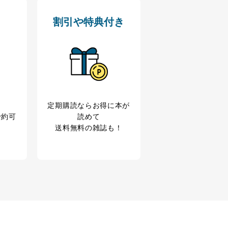
割引や特典付き
業からのｅメール等による商
ため
め
育など応対品質向上のため
利用目的達成のため
、下記4.の開示等のご請求に
定期購読なら
お得に本が
予約可
読めて
うお願い致します。
送料無料の雑誌も！
ことはありません。ただし、
であるとき。
意を得ることが困難である場