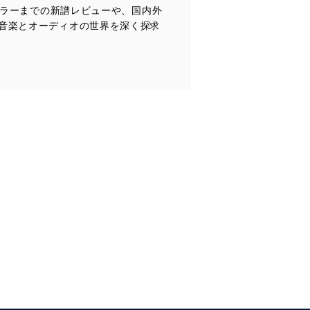
ュラーまでの新譜レビューや、国内外
全対策を実施し、個人情報の
音楽とオーディオの世界を深く探求
ータへの不要なアクセスを防止
ータベース等を取り扱う情報
の活用により、これを最新状態
ドを設定しています。
を継続的に改善し、常に最良