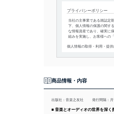
プライバシーポリシー
当社の主事業である雑誌定
下、個人情報の保護の関す
な情報資産であり、確実に保
組みを実施し、お客様への
個人情報の取得・利用・提供
当社は、個人情報の取得・
囲内で適法かつ公正な手段
利用、第三者への提供・開
いります。また、目的外利
商品情報・内容
法令遵守
当社は、個人情報に関連す
令及びその他の規範を常に
出版社：
音楽之友社
発行間隔：月
個人情報の安全管理措置
■ 音楽とオーディオの世界を深