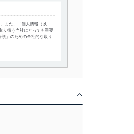
す。また、「個人情報（以
取り扱う当社にとっても重要
保護」のための全社的な取り
。
で利用目的の達成に必要な範
情報は、同意を得ずに目的外
従業者等の教育を徹底してま
管理の仕組みに、これらの法