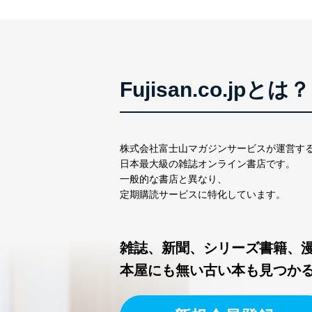
いたします。
東京都渋谷区南平台町16-11
株式会社富士山マガジンサ
代表取締役会長 西野 伸一
個人情報保護管理者: 経営管
Fujisan.co.jpとは？
２．利用目的
当社が取り扱う開示対象個
株式会社富士山マガジンサービスが運営す
No
個人情報
日本最大級の雑誌オンライン書店です。
一般的な書店と異なり、
定期購読サービスに特化しています。
当社の定期購読サービス
1
人情報
雑誌、新聞、シリーズ書籍、
2
当社にお問合わせいただ
本屋にも無い古い本も見つか
3
当社カスタマーQ＆Aサー