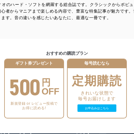
ーディオのハード・ソフトを網羅する総合誌です。クラシックからポピ
及び安全性を確保するために、下記セキュリティ対策をはじめとする安
初心者からマニアまで楽しめる内容で、豊富な特集記事が魅力です。
防止及び是正に努めます。
きます。音の違いを感じたいあなたに、最適な一冊です。
ことのできる機器及び当該機器を取り扱う従業者を明確化し、 個人デ
いるユーザー制御機能（ユーザーアカウント制御）により、個人情報デ
おすすめの購読プラン
業者を識別・認証しています。
ギフト券プレゼント
毎号読むなら
等の防止
500
機器等のオペレーティングシステムを最新の状態に保持しています。
定期購読
円
機器等にセキュリティ対策ソフトウェア等を導入し、自動更新 機能等
OFF
きれいな状態で
毎号お届けします
う漏洩等の防止
新規登録 or レビュー投稿で
ータの含まれるファイルを送信する場合に、当該ファイルへのパスワー
お得に読める!
お申込みはこちら
ステムの継続的改善
ジメントレビューの機会を通じて、個人情報保護マネジメントシステム