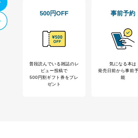
報
採用選考、ご連絡のため
人事、総務などの雇用管理等のため
500円OFF
事前予約
購入商品配送のため
からの委託により当
提携企業及びお客様がご購入された商品の発売元企
品、
利用の方の個人情報
サービス、キャンペーン等の広告に関するご案内の
当社のサービス利用状況の把握およびその分析のた
録された方の個人情
お問い合わせ対応、トラブル対処、オペレーター教
その他当社のプライバシーポリシー等にて公表する
.1～5については保有個人データ（開示対象個人情報）の利用目的であり
普段読んでいる雑誌のレ
気になる本は
ビュー投稿で
発売日前から事前
ートナー（提携企業）様又は各SNS運営会社様にご請求いただきますよ
500円割ギフト券をプレ
能
ゼント
ついて
を適切に管理し､あらかじめ本人の同意を得ることなく第三者に提供する
産の保護のために必要がある場合であって、本人の同意を得ることが困難
童の健全な育成の推進のために特に必要がある場合であって、本人の同