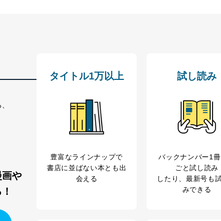
ービス
郎
理グループディレクター 前田 嘉也
タイトル1万以上
試し読み
人情報の利用目的は次のとおりです。
る、
の種類
利用目的
購入商品の配送のため
商品代金回収のため
等をご利用の方の個
ｅメール等による商品、サービス、キャンペーン等
個人が特定できない形で取得した閲覧履歴や購買履
豊富なラインナップで
バックナンバー1
味・嗜好に
書店に並ばない本とも出
ごと試し読み
応じた新商品・サービスに関する広告のため
漫画や
会える
したり、最新号も
いた方の個人情報
お問い合わせ対応、トラブル対処、オペレーター教
みできる
る！
カスタマーQ＆Aサイトの投稿内容の確認のため
ビス利用者
ｅメール等によるカスタマーQ＆Aサイトのサービ
ｅメール等による商品、サービス、キャンペーン等