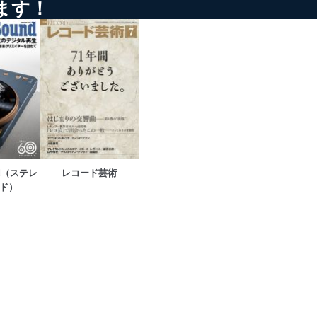
ます！
以下までご連絡ください。
nd（ステレ
レコード芸術
ド）
アクセス・利用・提供・管理