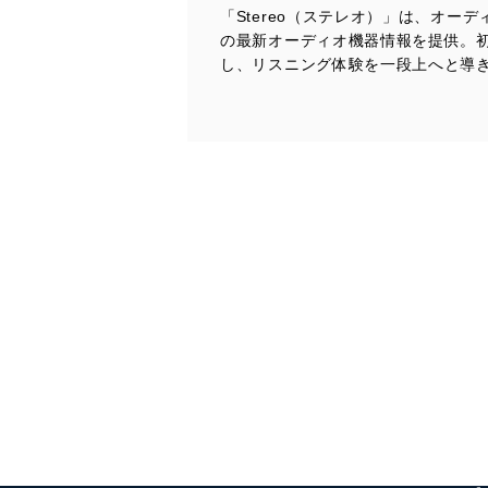
「Stereo（ステレオ）」は、オ
当社は、個人情報の正確性
の最新オーディオ機器情報を提供。
漏えい、滅失またはき損の
し、リスニング体験を一段上へと導
アクセス制御
個人データを取り扱う
しています。
アクセス者の識別と認証
機器に標準装備されて
システムを使用する従
外部からの不正アクセス
個人データを取り扱う
個人データを取り扱う
としています。
情報システムの使用に伴
メール等により個人デ
個人情報保護マネジメントシ
当社は、内部監査及びマネ