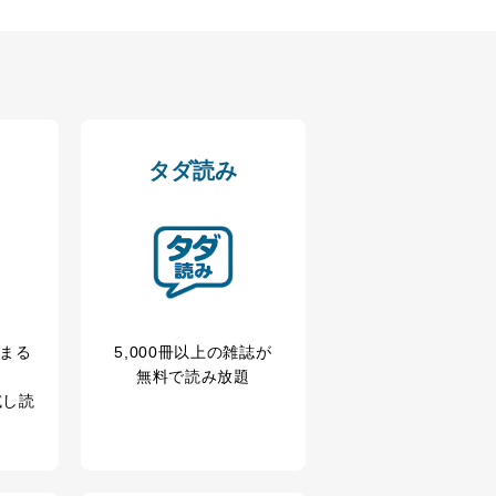
タダ読み
の広告の案内のため
歴等の情報を分析して、趣
冊まる
5,000冊以上の雑誌が
無料で読み放題
試し読
育など応対品質向上のため
ス内容のご案内のため
の広告に関するご案内のため