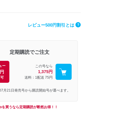
レビュー500円割引とは
?
定期購読でご注文
ュー
この号なら
0円
1,375円
引可
送料：1配送
75円
年07月21日発売号から購読開始号が選べます。
reoを買うなら定期購読が断然お得！！