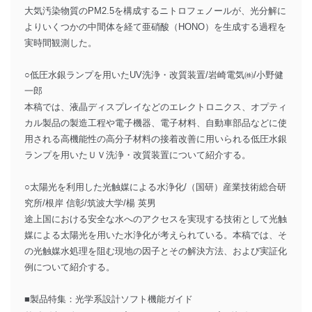
大気汚染物質のPM2.5を構成するニトロフェノールが、光分解に
よりいくつかの中間体を経て亜硝酸（HONO）を生成する過程を
実時間観測した。
○低圧水銀ランプを用いたUV洗浄・改質装置/岩崎電気㈱/小野健
一郎
本稿では、液晶ディスプレイなどのエレクトロニクス、オプティ
カル製品の製造工程や電子機器、電子材料、自動車部品などに使
用される高機能性の高分子材料の接着改善に用いられる低圧水銀
ランプを用いたＵＶ洗浄・改質装置について紹介する。
○太陽光を利用した光触媒による水浄化/（国研）産業技術総合研
究所/根岸 信彰/筑波大学/楊 英男
途上国における安全な水へのアクセスを実現する技術として光触
媒による太陽光を用いた水浄化が考えられている。本稿では、そ
の光触媒水処理を阻む現地の因子とその解決方法、および実証化
例について紹介する。
■製品特集：光学系設計ソフト機能ガイド