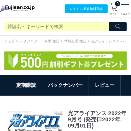
0
ログイン/
新規無料
登録
カート
メニュー
トップ
テクノロジー・科学 雑誌
情報処理 雑誌
光アライアンス
バッ
定期購読
バックナンバー
レビュー
光アライアンス 2022年
9月号 (発売日2022年
09月01日)