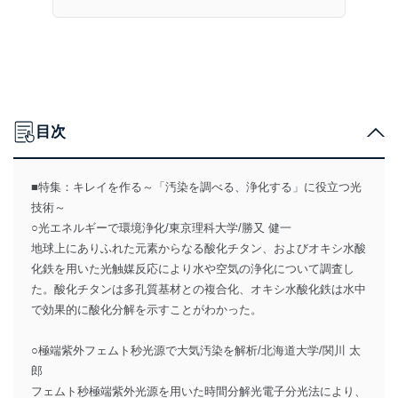
目次
■特集：キレイを作る～「汚染を調べる、浄化する」に役立つ光
技術～
○光エネルギーで環境浄化/東京理科大学/勝又 健一
地球上にありふれた元素からなる酸化チタン、およびオキシ水酸
化鉄を用いた光触媒反応により水や空気の浄化について調査し
た。酸化チタンは多孔質基材との複合化、オキシ水酸化鉄は水中
で効果的に酸化分解を示すことがわかった。
○極端紫外フェムト秒光源で大気汚染を解析/北海道大学/関川 太
郎
フェムト秒極端紫外光源を用いた時間分解光電子分光法により、