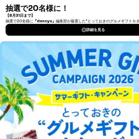
最新号〜バックナンバーまで7000冊以上の雑誌
（電子
書籍）が無料で読み放題！
タダ読みサービス
を楽しもう！
DOWNLOAD FOR IOS
DOWNLOAD FOR ANDROID
ご利用方法はこちら
総合案内
アフィリエイト
採用情報
プレスリリース
お問い合わせ
利用規約
プライバシーポリシー
特定商取引法に基づく表示
会社案内
出版社の皆様へ