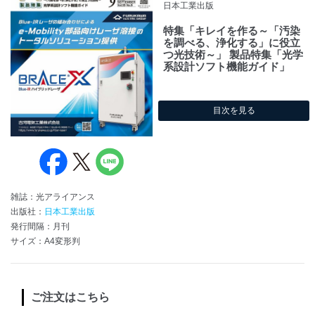
日本工業出版
特集「キレイを作る～「汚染
を調べる、浄化する」に役立
つ光技術～」 製品特集「光学
系設計ソフト機能ガイド」
目次を見る
雑誌：光アライアンス
出版社：
日本工業出版
発行間隔：月刊
サイズ：A4変形判
ご注文はこちら