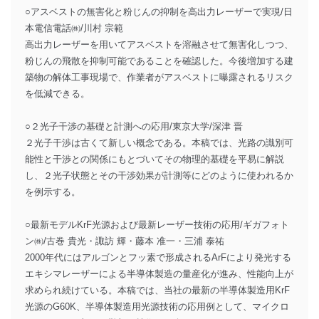
○アスベストの無害化と粉じんの抑制を高出力レーザーで実現/日
本電信電話㈱/川村 宗範
高出力レーザーを用いてアスベストを溶融させて無害化しつつ、
粉じんの飛散を抑制可能であることを確認した。今後増加する建
築物の解体工事現場で、作業者がアスベストに曝露されるリスク
を低減できる。
○２光子干渉の基礎と計測への応用/東京大学/深津 晋
２光子干渉は古くて新しい概念である。本稿では、光路の識別可
能性と干渉との関係にもとづいてその物理的基礎を平易に解説
し、２光子状態とその干渉効果が計測等にどのように使われるか
を例示する。
○最新モデルKrF光源および最新レーザー技術の応用/ギガフォト
ン㈱/古巻 貴光・諏訪 輝・藤本 准一・三浦 泰祐
2000年代にはアルゴンとフッ素で形成されるArFにより発光する
エキシマレーザーによる半導体製造の量産化が進み、性能向上が
求められ続けている。本稿では、当社の最新の半導体製造用KrF
光源のG60K、半導体製造用光源技術の応用例として、マイクロ