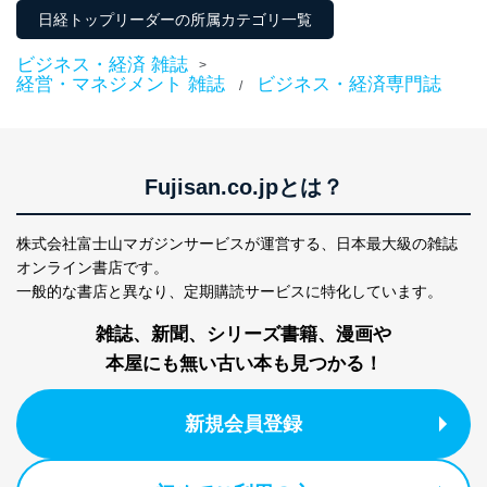
善し、常に最良の状態を維持します。
日経トップリーダーの所属カテゴリ一覧
苦情及び相談受付け窓口
ビジネス・経済 雑誌
>
経営・マネジメント 雑誌
ビジネス・経済専門誌
/
貴殿の個人情報及び当社の個人情報保護マネジメントシ
ステムに関するご相談及び苦情については以下までご連
絡ください。
適切、かつ迅速に対応させていただきます。
Fujisan.co.jpとは？
株式会社富士山マガジンサービス 個人情報問い合わせ
係
TEL：0570-200-223
株式会社富士山マガジンサービスが運営する、
日本最大級の雑誌
FAX：03-5459-7073
オンライン書店です。
e-mail：
cs@fujisan.co.jp
一般的な書店と異なり、
定期購読サービスに特化しています。
改訂：2025年2月20日
雑誌、新聞、シリーズ書籍、漫画や
制定：2005年4月1日
株式会社富士山マガジンサービス
本屋にも無い古い本も見つかる！
代表取締役会長 西野 伸一郎
個人情報の取扱いについて
新規会員登録
１．個人情報保護管理者