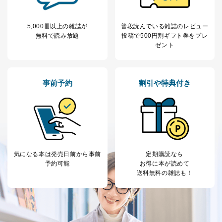
応じた新商品・サービスに関する
広告のため
当社にお問合わせ
お問い合わせ対応、トラブル対
5,000冊以上の雑誌が
普段読んでいる雑誌のレビュー
2
いただいた方の個
処、オペレーター教育など応対品
無料で読み放題
投稿で
500円割ギフト券をプレ
人情報
質向上のため
ゼント
カスタマーQ＆Aサイトの投稿内容
の確認のため
ｅメール等によるカスタマーQ＆A
当社カスタマーQ＆
サイトのサービス内容のご案内の
3
事前予約
割引や特典付き
Aサービス利用者
ため
ｅメール等による商品、サービ
ス、キャンペーン等の広告に関す
るご案内のため
採用応募者の方の
4
採用選考、ご連絡のため
個人情報
当社の従業者の個
人事、総務などの雇用管理等のた
5
人情報
め
気になる本は
発売日前から事前
定期購読なら
パートナー（提携
購入商品配送のため
予約可能
お得に本が読めて
企業）からの委託
提携企業及びお客様がご購入され
送料無料の雑誌も！
により当社の
た商品の発売元企業からのｅメー
6
定期購読サービス
ル等による商品、
等をご利用の方の
サービス、キャンペーン等の広告
個人情報
に関するご案内のため
当社のサービス利用状況の把握お