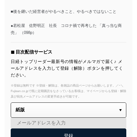
■後を継いだ経営者がやるべきこと、やるべきではないこと
●若松屋 佐野明正 社長 コロナ禍で再考した 「真っ当な商
売」 （098p）
◼︎ 目次配信サービス
日経トップリーダー最新号の情報がメルマガで届く♪ メ
ールアドレスを入力して登録（解除）ボタンを押してく
ださい。
※登録は無料です ※登録・解除は、各雑誌の商品ページからお願いします。／~＼
Fujisan.co.jpで既に定期購読をなさっているお客様は、マイページからも登録・解除
及び宛先メールアドレスの変更手続きが可能です。