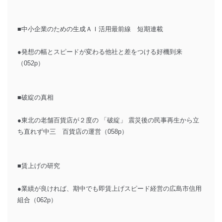
■中小企業のための生成ＡＩ活用最前線 短期連載
●発想の幅とスピードが変わる他社と差をつける好機到来
（052p）
■破綻の真相
●東北の老舗百貨店が２度の 「破綻」 震災後の民事再生から立
ち直れず中三 百貨店の運営（058p）
■賃上げの研究
●業績が良ければ、期中でも即賃上げスピード経営の広島市信用
組合（062p）