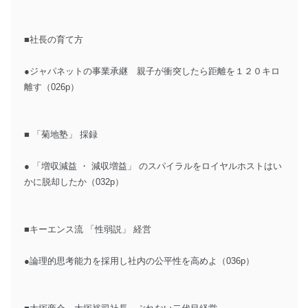
■社長の育て方
●ジャパネットの事業承継 親子が衝突したら距離を１２０キロ
離す（026p）
■ 「菊地塾」 採録
● 「増収減益 ・ 減収増益」 のスパイラルをロイヤルホストはい
かに脱却したか（032p）
■キーエンス流 「性弱説」 経営
●論理的思考能力を採用し社内の公平性を高めよ（036p）