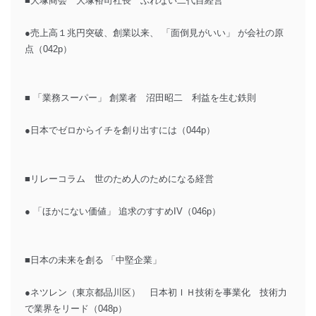
■大塚商会 大塚裕司社長 ぶれない二代目経営
●売上高１兆円突破、創業以来、 「面倒見がいい」 が会社の原
点（042p）
■ 「業務スーパー」 創業者 沼田昭二 利益を生む鉄則
●日本でゼロからイチを創り出すには（044p）
■リレーコラム 世のため人のためになる経営
● 「ほかにない価値」 追求のすすめIV（046p）
■日本の未来を創る 「中堅企業」
●ネツレン（東京都品川区） 日本初ＩＨ技術を事業化 技術力
で業界をリード（048p）