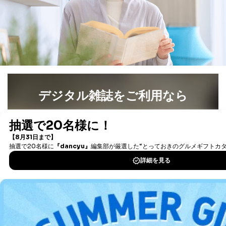
よびその分析のため
お問い合わせ対応、トラブル対
SNS公式アカウン
処、オペレーター教育など応対品
7
トに登録された方
質向上のため
の個人情報
その他当社のプライバシーポリシ
ー等にて公表する利用目的達成の
ため
※上記の利用目的のうちNo.1～5については保有個人デ
ータ（開示対象個人情報）の利用目的であり、下記4.の
デジタル雑誌をご利用なら
開示等のご請求に対応させていただきます。
なお、6、7については、パートナー（提携企業）様又は
最新号〜バックナンバーまで7000冊以上の雑誌
（電子
各SNS運営会社様にご請求いただきますようお願い致し
書籍）が無料で読み放題！
ます。
タダ読みサービス
を楽しもう！
３．個人情報の第三者提供について
当社は、取得した個人情報を適切に管理し､あらかじめ
DOWNLOAD FOR IOS
本人の同意を得ることなく第三者に提供することはあり
ません。ただし、次の場合は除きます。
DOWNLOAD FOR ANDROID
法令に基づく場合
人の生命､身体または財産の保護のために必要がある
場合であって、本人の同意を得ることが困難であると
ご利用方法はこちら
き。