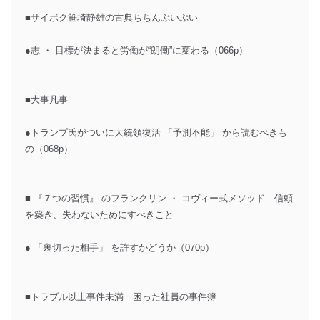
■サイボク笹埼静雄の古典ちちんぷいぷい
●志 ・ 目標が決まると労働が“朗働”に変わる（066p）
■大事凡事
●トランプ氏がついに大統領復活 「予測不能」 から読むべきも
の（068p）
■ 『７つの習慣』 のフランクリン ・ コヴィー式メソッド 信頼
を築き、失わないためにすべきこと
● 「裏切った相手」 を許すかどうか（070p）
■トラブル以上事件未満 困った社員の事件簿