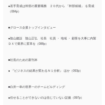
●若手育成は幹部の重要職務 ２０代から 「幹部候補」 を育成
（084p）
■グロース企業トップインタビュー
●陰山建設 陰山正弘 社長 社員 ・ 地域 ・ 顧客を大事に内製
ＤＸで業界に変革を（088p）
■社長のための新刊本
● 『ビジネスの結果が変わるＮ１分析』 ほか（093p）
■白井一幸の世界一のチームビルディング
●任せることができないのは信じていない証拠（097p）