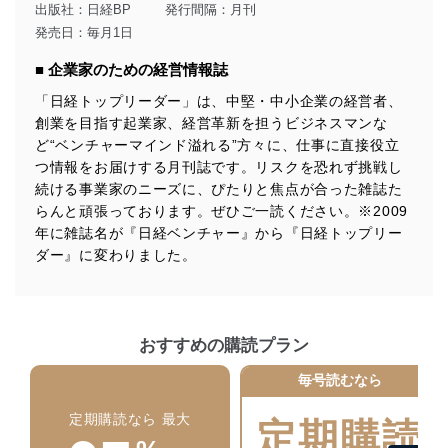
達成に必要な範囲内で適法かつ公正な手段によって取
出版社：
日経BP
発行間隔：月刊
得・利用・提供を行います。また、当社が保有している
発売日：毎月1日
個人情報は、同意を得ずに目的外利用、第三者への提
供・開示は行いません。当社においてはこれらの取り組
■ 企業家のための経営情報誌
みを確実にするため、従業者等の教育を徹底してまいり
ます。また、目的外利用を行わないために、適切な管理
「日経トップリーダー」は、中堅・中小企業の経営者、
措置を講じます。
創業を目指す起業家、経営革新を担うビジネスマンな
ど“ベンチャーマインド溢れる”方々に、仕事に直接役立
法令遵守
つ情報をお届けする月刊誌です。リスクを恐れず挑戦し
当社は、個人情報に関連する法令、国が定める指針及び
続ける事業家のニーズに、ぴたりと焦点が合った雑誌た
その他の規範を遵守します。また、当社の管理の仕組み
らんと頑張っております。ぜひご一読ください。※2009
に、これらの法令及びその他の規範を常に適合させま
年に雑誌名が『日経ベンチャー』から『日経トップリー
す。
ダー』に変わりました。
個人情報の安全管理措置
当社は、個人情報の正確性及び安全性を確保するため
に、下記セキュリティ対策をはじめとする安全対策を実
おすすめの購読プラン
施し、個人情報の漏えい、滅失またはき損の防止及び是
正に努めます。
毎号読むなら
アクセス制御
定期購読なら 最大
個人データを取り扱うことのできる機器及び当該
定期購読
機器を取り扱う従業者を明確化し、 個人データへ