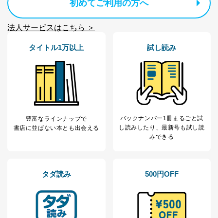
初めてご利用の方へ
当社は以下の個人情報保護管理者を設置し、個人情報保
護管理者の責任のもと、個人情報を取得・アクセス・利
用・提供・管理いたします。
法人サービスはこちら ＞
東京都渋谷区南平台町16-11
タイトル1万以上
試し読み
株式会社富士山マガジンサービス
代表取締役会長 西野 伸一郎
個人情報保護管理者: 経営管理グループディレクター 前
田 嘉也
２．利用目的
当社が取り扱う開示対象個人情報の利用目的は次のとお
バックナンバー1冊まるごと試
豊富なラインナップで
りです。
し読み
したり、最新号も試し読
書店に並ばない本とも出会える
No
個人情報の種類
利用目的
みできる
購入商品の配送のため
商品代金回収のため
ｅメール等による商品、サービ
ス、キャンペーン等の広告の案内
タダ読み
500円OFF
当社の定期購読サ
のため
1
ービス等をご利用
個人が特定できない形で取得した
の方の個人情報
閲覧履歴や購買履歴等の情報を分
析して、趣味・嗜好に