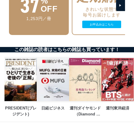
37
%
の不要なアクセスを防止しています。
OFF
きれいな状態で
アクセス者の識別と認証
毎号お届けします
1,253円／冊
機器に標準装備されているユーザー制御機能（ユ
お申込みはこちら
ーザーアカウント制御）により、個人情報データ
ベース等を取り扱う情報システムを使用する従業
者を識別・認証しています。
外部からの不正アクセス等の防止
この雑誌の読者はこちらの雑誌も買っています！
個人データを取り扱う機器等のオペレーティング
システムを最新の状態に保持しています。
個人データを取り扱う機器等にセキュリティ対策
ソフトウェア等を導入し、自動更新 機能等の活用
により、これを最新状態としています。
情報システムの使用に伴う漏洩等の防止
メール等により個人データの含まれるファイルを
送信する場合に、当該ファイルへのパスワードを
設定しています。
PRESIDENT(プレ
日経ビジネス
週刊ダイヤモンド
週刊東洋経済
ジデント)
（Diamond 
個人情報保護マネジメントシステムの継続的改善
WEEKLY）
当社は、内部監査及びマネジメントレビューの機会を通
じて、個人情報保護マネジメントシステムを継続的に改