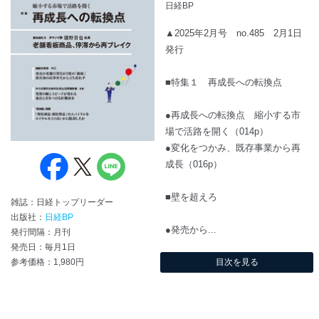
日経BP
▲2025年2月号 no.485 2月1日
発行
■特集１ 再成長への転換点
●再成長への転換点 縮小する市
場で活路を開く（014p）
●変化をつかみ、既存事業から再
成長（016p）
■壁を超えろ
雑誌：日経トップリーダー
出版社：
日経BP
●発売から...
発行間隔：月刊
発売日：毎月1日
目次を見る
参考価格：1,980円