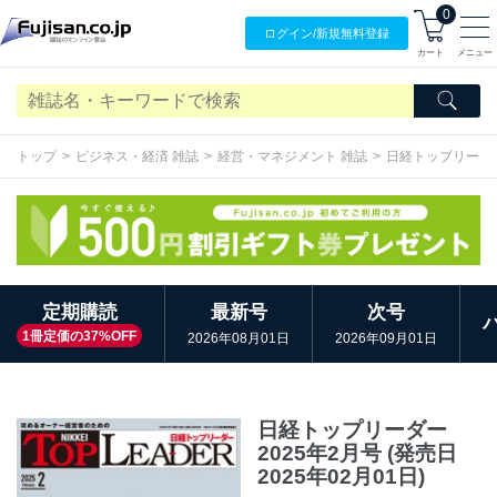
0
ログイン/
新規無料
登録
カート
メニュー
トップ
ビジネス・経済 雑誌
経営・マネジメント 雑誌
日経トップリーダ
定期購読
最新号
次号
1冊定価の37%OFF
2026年08月01日
2026年09月01日
日経トップリーダー
2025年2月号 (発売日
2025年02月01日)