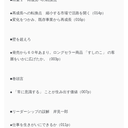
●再成長への転換点 縮小する市場で活路を開く（014p）
●変化をつかみ、既存事業から再成長（016p）
■壁を超えろ
●発売から６０年あまり。ロングセラー商品 「すしのこ」 の客
層をいかに広げたか。（003p）
■巻頭言
● 「常に意識する」 ことが生み出す価値（007p）
■リーダーシップの誤解 岸見一郎
●仕事を生きがいにできるか（011p）