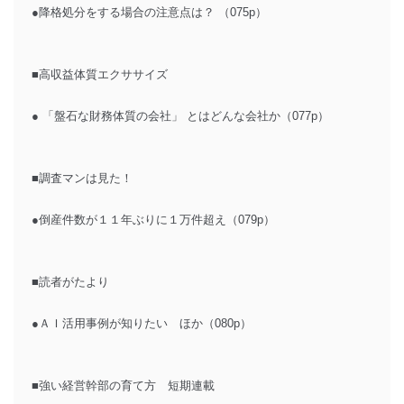
●降格処分をする場合の注意点は？ （075p）
■高収益体質エクササイズ
● 「盤石な財務体質の会社」 とはどんな会社か（077p）
■調査マンは見た！
●倒産件数が１１年ぶりに１万件超え（079p）
■読者がたより
●ＡＩ活用事例が知りたい ほか（080p）
■強い経営幹部の育て方 短期連載