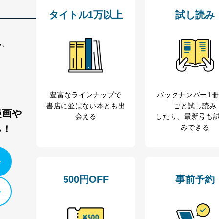
理グループディレクター 前田 嘉也
タイトル1万以上
試し読み
人情報の利用目的は次のとおりです。
る、
の種類
利用目的
購入商品の配送のため
商品代金回収のため
等をご利用の方の個
ｅメール等による商品、サービス、キャンペーン等
豊富なラインナップで
バックナンバー1
個人が特定できない形で取得した閲覧履歴や購買履
書店に並ばない本とも出
ごと試し読み
味・嗜好に
漫画や
会える
したり、最新号も
応じた新商品・サービスに関する広告のため
みできる
る！
いた方の個人情報
お問い合わせ対応、トラブル対処、オペレーター教
カスタマーQ＆Aサイトの投稿内容の確認のため
ビス利用者
ｅメール等によるカスタマーQ＆Aサイトのサービ
ｅメール等による商品、サービス、キャンペーン等
報
採用選考、ご連絡のため
500円OFF
事前予約
人事、総務などの雇用管理等のため
購入商品配送のため
からの委託により当
提携企業及びお客様がご購入された商品の発売元企
品、
利用の方の個人情報