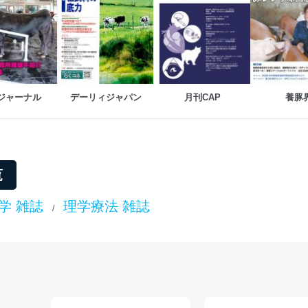
ていただきます。
ビス 個人情報問い合わせ係
ジャーナル
デーリィジャパン
月刊CAP
養豚
ービス
郎
て
覧
学 雑誌
理学療法 雑誌
/
管理者を設置し、個人情報保護管理者の責任のもと、個人情報を取得・
ービス
郎