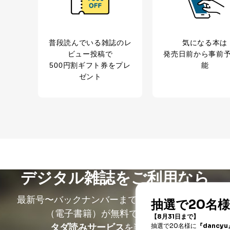
サービス、キャンペーン等の広告に関するご案内の
当社のサービス利用状況の把握およびその分析のた
録された方の個人情
お問い合わせ対応、トラブル対処、オペレーター教
その他当社のプライバシーポリシー等にて公表する
普段読んでいる雑誌のレ
気になる本は
.1～5については保有個人データ（開示対象個人情報）の利用目的であり
ビュー投稿で
発売日前から事前
500円割ギフト券をプレ
能
ートナー（提携企業）様又は各SNS運営会社様にご請求いただきますよ
ゼント
ついて
を適切に管理し､あらかじめ本人の同意を得ることなく第三者に提供する
産の保護のために必要がある場合であって、本人の同意を得ることが困難
童の健全な育成の推進のために特に必要がある場合であって、本人の同
デジタル雑誌をご利用なら
共団体またはその委託を受けた者が法令の定める事務を遂行することに
得ることにより当該事務の遂行に支障を及ぼすおそれがあるとき。
最新号〜バックナンバーまで7000冊以上の雑誌
施するために守秘義務を結んだ企業に、業務の一部として個人情報の取
（電子書籍）が無料で読み放題！
託・提供先企業に個人情報を開示することがあります。
的には以下のような企業ですが、これらに限りません。
タダ読みサービス
を楽しもう！