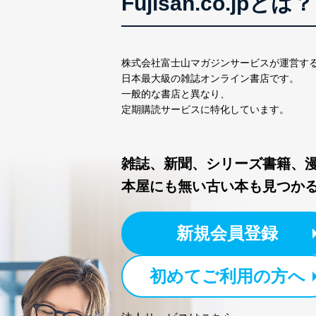
Fujisan.co.jpとは？
個人情報保護管理者: 経営管
２．利用目的
当社が取り扱う開示対象個
株式会社富士山マガジンサービスが運営す
日本最大級の雑誌オンライン書店です。
No
個人情報
一般的な書店と異なり、
定期購読サービスに特化しています。
当社の定期購読サービス
1
人情報
雑誌、新聞、シリーズ書籍、
本屋にも無い古い本も見つか
2
当社にお問合わせいただ
3
当社カスタマーQ＆Aサー
新規会員登録
4
採用応募者の方の個人情
5
当社の従業者の個人情報
初めてご利用の方へ
パートナー（提携企業）
6
社の
定期購読サービス等をご