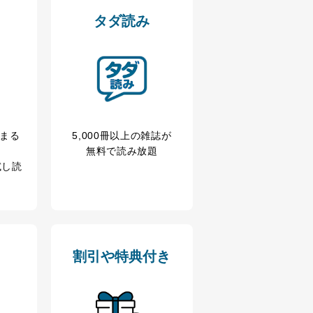
タダ読み
の広告の案内のため
冊まる
5,000冊以上の雑誌が
歴等の情報を分析して、趣
無料で読み放題
試し読
育など応対品質向上のため
ス内容のご案内のため
の広告に関するご案内のため
割引や特典付き
業からのｅメール等による商