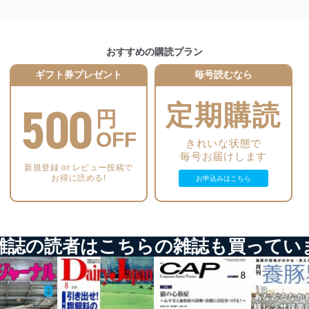
いるユーザー制御機能（ユーザーアカウント制御）により、個人情報デ
おすすめの購読プラン
業者を識別・認証しています。
ギフト券プレゼント
毎号読むなら
等の防止
500
機器等のオペレーティングシステムを最新の状態に保持しています。
定期購読
円
機器等にセキュリティ対策ソフトウェア等を導入し、自動更新 機能等
OFF
きれいな状態で
毎号お届けします
う漏洩等の防止
新規登録 or レビュー投稿で
ータの含まれるファイルを送信する場合に、当該ファイルへのパスワー
お得に読める!
お申込みはこちら
ステムの継続的改善
ジメントレビューの機会を通じて、個人情報保護マネジメントシステム
雑誌の読者はこちらの雑誌も買ってい
個人情報保護マネジメントシステムに関するご相談及び苦情については