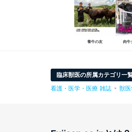
適切、かつ迅速に対応させ
株式会社富士山マガジンサー
TEL：0570-200-223
FAX：03-5459-7073
e-mail：
cs@fujisan.co.jp
養牛の友
肉牛
改訂：2025年2月20日
制定：2005年4月1日
株式会社富士山マガジンサ
代表取締役会長 西野 伸一
個人情報の取扱いについ
臨床獣医の所属カテゴリ一
１．個人情報保護管理者
看護・医学・医療 雑誌
獣医
>
当社は以下の個人情報保護
いたします。
東京都渋谷区南平台町16-11
株式会社富士山マガジンサ
代表取締役会長 西野 伸一