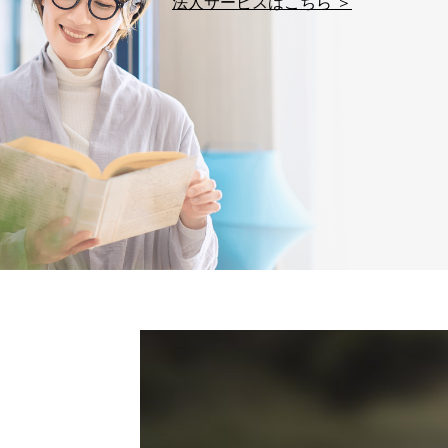
法人サービスはこちら ＞
SNS公式アカウントに登
7
報
※上記の利用目的のうちNo
対応させていただきます。
なお、6、7については、パ
３．個人情報の第三者提供に
当社は、取得した個人情報
次の場合は除きます。
法令に基づく場合
人の生命､身体または財
公衆衛生の向上または児
合。
国の機関もしくは地方公
であって、本人の同意を
上記２．の利用目的を実
の業務に必要な範囲で委
委託・提供先企業は具体