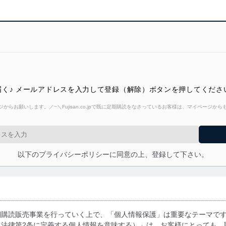
く♪ メールアドレスを入力して登録（解除）ボタンを押してくださ
からお願いします。／~＼Fujisan.co.jpで既に定期購読をなさっているお客様は、マイページ
以下のプライバシーポリシーに同意の上、登録して下さい。
期購読販売事業を行っていく上で、「個人情報保護」は重要なテーマで
る法律第2条に定義する個人情報を意味する）」は、お客様にとっても、