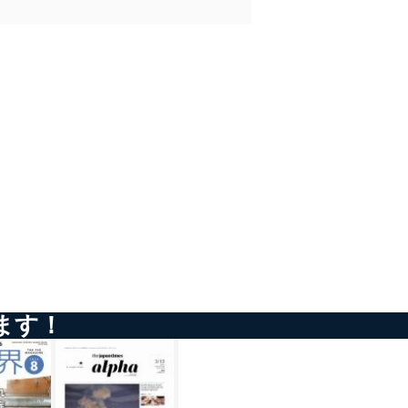
ータベース等を取り扱う情報
の活用により、これを最新状態
ドを設定しています。
を継続的に改善し、常に最良
ます！
以下までご連絡ください。