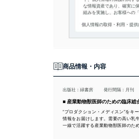
な情報資産であり、確実に保
組みを実施し、お客様への
個人情報の取得・利用・提供
当社は、個人情報の取得・
囲内で適法かつ公正な手段
利用、第三者への提供・開
いります。また、目的外利
商品情報・内容
法令遵守
当社は、個人情報に関連す
令及びその他の規範を常に
出版社：
緑書房
発行間隔：月刊
個人情報の安全管理措置
■ 産業動物獣医師のための臨床総
“プロダクション・メディスン”をキ
当社は、個人情報の正確性
情報をお届けします。需要の高い乳
漏えい、滅失またはき損の
一線で活躍する産業動物獣医師のた
アクセス制御
個人データを取り扱う