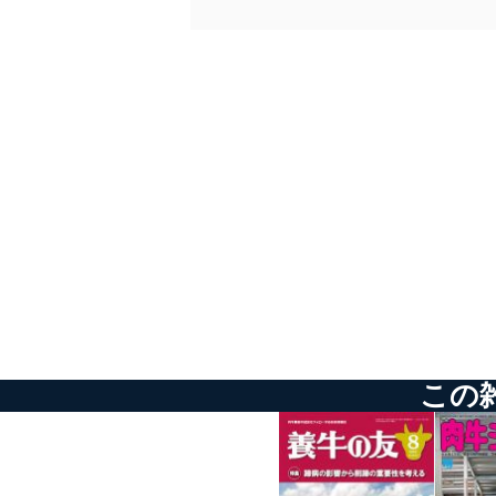
しています。
アクセス者の識別と認証
機器に標準装備されて
システムを使用する従
外部からの不正アクセス
個人データを取り扱う
個人データを取り扱う
としています。
情報システムの使用に伴
メール等により個人デ
個人情報保護マネジメントシ
当社は、内部監査及びマネ
この
の状態を維持します。
苦情及び相談受付け窓口
貴殿の個人情報及び当社の