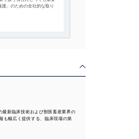
保護」のための全社的な取り
。
で利用目的の達成に必要な範
情報は、同意を得ずに目的外
従業者等の教育を徹底してま
管理の仕組みに、これらの法
の最新臨床技術および獣医畜産業界の
全対策を実施し、個人情報の
報も幅広く提供する、臨床現場の第
ータへの不要なアクセスを防止