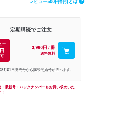
レビュー500円割引とは
?
定期購読でご注文
ュー
3,960円 / 冊
0円
送料無料
引可
年08月01日発売号から購読開始号が選べます。
読・最新号・バックナンバーもお買い求めいた
す！