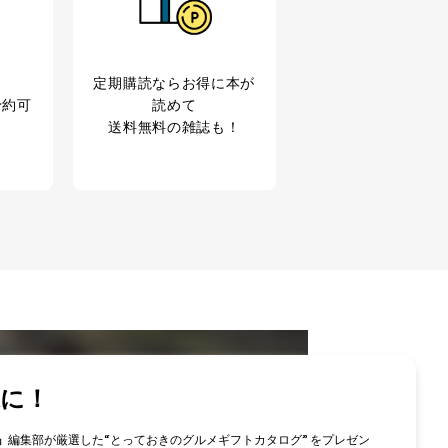
ため
め
育など応対品質向上のため
利用目的達成のため
定期購読なら
お得に本が
、下記4.の開示等のご請求に
予約可
読めて
送料無料の雑誌も！
うお願い致します。
ことはありません。ただし、
であるとき。
意を得ることが困難である場
対して協力する必要がある場合
扱いを委託・提供する場合、そ