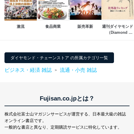
により、これを最新状態としています。
情報システムの使用に伴う漏洩等の防止
メール等により個人データの含まれるファイルを
送信する場合に、当該ファイルへのパスワードを
激流
食品商業
販売革新
週刊ダイヤモンド
設定しています。
（Diamond 
WEEKLY）
個人情報保護マネジメントシステムの継続的改善
当社は、内部監査及びマネジメントレビューの機会を通
ダイヤモンド・チェーンストア の所属カテゴリ一覧
じて、個人情報保護マネジメントシステムを継続的に改
善し、常に最良の状態を維持します。
ビジネス・経済 雑誌
流通・小売 雑誌
>
苦情及び相談受付け窓口
貴殿の個人情報及び当社の個人情報保護マネジメントシ
ステムに関するご相談及び苦情については以下までご連
絡ください。
Fujisan.co.jpとは？
適切、かつ迅速に対応させていただきます。
株式会社富士山マガジンサービス 個人情報問い合わせ
株式会社富士山マガジンサービスが運営する、
日本最大級の雑誌
係
オンライン書店です。
TEL：0570-200-223
一般的な書店と異なり、
定期購読サービスに特化しています。
FAX：03-5459-7073