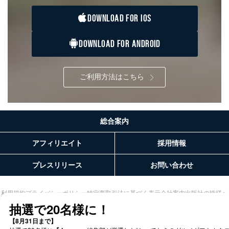
DOWNLOAD FOR IOS
３．個人情報の第三者提供について
当社は、取得した個人情報を適切に管理し､あらかじめ
DOWNLOAD FOR ANDROID
本人の同意を得ることなく第三者に提供することはあり
ません。ただし、次の場合は除きます。
法令に基づく場合
ご利用方法はこちら
人の生命､身体または財産の保護のために必要がある
場合であって、本人の同意を得ることが困難であると
き。
公衆衛生の向上または児童の健全な育成の推進のため
に特に必要がある場合であって、本人の同意を得るこ
総合案内
とが困難である場合。
国の機関もしくは地方公共団体またはその委託を受け
アフィリエイト
採用情報
た者が法令の定める事務を遂行することに対して協力
する必要がある場合であって、本人の同意を得ること
プレスリリース
お問い合わせ
により当該事務の遂行に支障を及ぼすおそれがあると
き。
上記２．の利用目的を実施するために守秘義務を結ん
利用規約
プライバシーポリシー
特定商取引法に基づく表示
会社案内
出版社の皆様へ
だ企業に、業務の一部として個人情報の取扱いを委
投資家の皆様へ
サイトマップ
託・提供する場合、その業務に必要な範囲で委託・提
供先企業に個人情報を開示することがあります。
委託・提供先企業は具体的には以下のような企業です