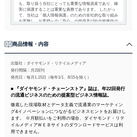
も、取り扱う当社にとっても重要な情報資産であり、確
実に保護することは重要な責務であります。 したがっ
て、当社は「個人情報保護」のための全社的な取り組み
を実施し、お客様への「安心」の提供及び社会的責任の
責務を果たすことを確実にいたします。
個人情報の取得・利用・提供について
商品情報・内容
当社は、個人情報の取得・利用・提供に際して、その利
用目的を明確にし、本人の同意を得たうえで利用目的の
達成に必要な範囲内で適法かつ公正な手段によって取
出版社：
ダイヤモンド・リテイルメディア
得・利用・提供を行います。また、当社が保有している
発行間隔：月2回刊
個人情報は、同意を得ずに目的外利用、第三者への提
発売日：毎月1,15日（毎年1/1、8/15を除く）
供・開示は行いません。当社においてはこれらの取り組
みを確実にするため、従業者等の教育を徹底してまいり
■ 『ダイヤモンド・チェーンストア』誌は、年22回発行
ます。また、目的外利用を行わないために、適切な管理
の流通ビジネスのための提案型ビジネス情報誌。
措置を講じます。
徹底した現場取材とデータ主義で流通業のマーケティン
法令遵守
グ&イノベーションにつながるビジネスヒントをお届けし
当社は、個人情報に関連する法令、国が定める指針及び
ます。 ※月額払いをご利用の場合、ダイヤモンド・リテ
その他の規範を遵守します。また、当社の管理の仕組み
イルメディアＷＥＢサイトのダウンロードサービスは利
に、これらの法令及びその他の規範を常に適合させま
用できません。
す。