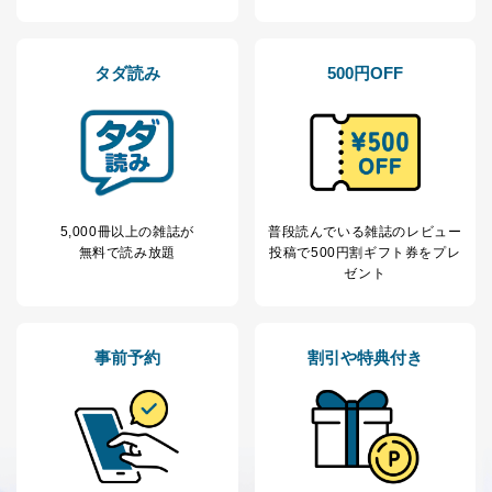
No
個人情報の種類
利用目的
購入商品の配送のため
商品代金回収のため
タダ読み
500円OFF
ｅメール等による商品、サービ
ス、キャンペーン等の広告の案内
当社の定期購読サ
のため
1
ービス等をご利用
個人が特定できない形で取得した
の方の個人情報
閲覧履歴や購買履歴等の情報を分
析して、趣味・嗜好に
応じた新商品・サービスに関する
5,000冊以上の雑誌が
普段読んでいる雑誌のレビュー
広告のため
無料で読み放題
投稿で
500円割ギフト券をプレ
当社にお問合わせ
お問い合わせ対応、トラブル対
ゼント
2
いただいた方の個
処、オペレーター教育など応対品
人情報
質向上のため
カスタマーQ＆Aサイトの投稿内容
の確認のため
事前予約
割引や特典付き
ｅメール等によるカスタマーQ＆A
当社カスタマーQ＆
サイトのサービス内容のご案内の
3
Aサービス利用者
ため
ｅメール等による商品、サービ
ス、キャンペーン等の広告に関す
るご案内のため