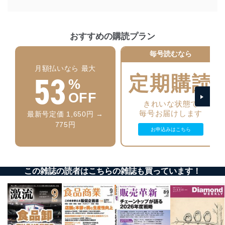
個人情報の安全管理措置
当社は、個人情報の正確性及び安全性を確保するため
おすすめの購読プラン
に、下記セキュリティ対策をはじめとする安全対策を実
施し、個人情報の漏えい、滅失またはき損の防止及び是
毎号読むなら
正に努めます。
月額払いなら 最大
53
定期購読
アクセス制御
%
個人データを取り扱うことのできる機器及び当該
OFF
機器を取り扱う従業者を明確化し、 個人データへ
きれいな状態で
の不要なアクセスを防止しています。
毎号お届けします
最新号定価 1,650円 →
アクセス者の識別と認証
775円
お申込みはこちら
機器に標準装備されているユーザー制御機能（ユ
ーザーアカウント制御）により、個人情報データ
ベース等を取り扱う情報システムを使用する従業
者を識別・認証しています。
この雑誌の読者はこちらの雑誌も買っています！
外部からの不正アクセス等の防止
個人データを取り扱う機器等のオペレーティング
システムを最新の状態に保持しています。
個人データを取り扱う機器等にセキュリティ対策
ソフトウェア等を導入し、自動更新 機能等の活用