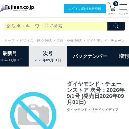
0
ログイン/
新規無料
登録
カート
メニュー
トップ
ビジネス・経済 雑誌
流通・小売 雑誌
ダイヤモンド・チェーンス
最新号
次号
バックナンバー
増刊
026年08月01日
2026年09月01日
ダイヤモンド・チェー
ンストア 次号：2026年
9/1号 (発売日2026年09
月01日)
ダイヤモンド・リテイルメディア