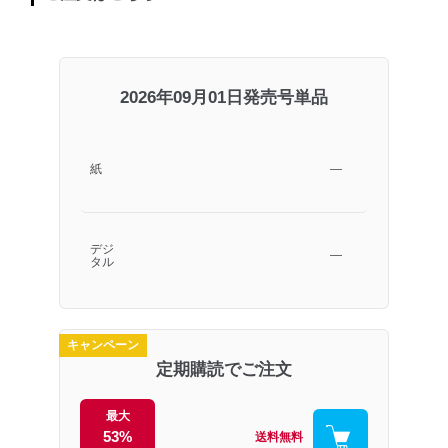
2026年09月01日発売号単品
紙
―
デジ
―
タル
キャンペーン
定期購読でご注文
最大
53%
送料無料