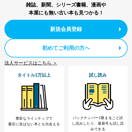
e-mail：
cs@fujisan.co.jp
雑誌、新聞、シリーズ書籍、漫画や
改訂：2025年2月20日
本屋にも無い古い本も見つかる！
制定：2005年4月1日
株式会社富士山マガジンサービス
代表取締役会長 西野 伸一郎
新規会員登録
個人情報の取扱いについて
初めてご利用の方へ
１．個人情報保護管理者
当社は以下の個人情報保護管理者を設置し、個人情報保
法人サービスはこちら ＞
護管理者の責任のもと、個人情報を取得・アクセス・利
用・提供・管理いたします。
タイトル1万以上
試し読み
東京都渋谷区南平台町16-11
株式会社富士山マガジンサービス
代表取締役会長 西野 伸一郎
個人情報保護管理者: 経営管理グループディレクター 前
田 嘉也
２．利用目的
バックナンバー1冊まるごと試
豊富なラインナップで
し読み
したり、最新号も試し読
書店に並ばない本とも出会える
当社が取り扱う開示対象個人情報の利用目的は次のとお
みできる
りです。