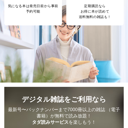
採用応募者の方の
4
採用選考、ご連絡のため
個人情報
気になる本は
発売日前から事前
定期購読なら
当社の従業者の個
人事、総務などの雇用管理等のた
予約可能
お得に本が読めて
5
人情報
め
送料無料の雑誌も！
パートナー（提携
購入商品配送のため
企業）からの委託
提携企業及びお客様がご購入され
により当社の
た商品の発売元企業からのｅメー
6
定期購読サービス
ル等による商品、
等をご利用の方の
サービス、キャンペーン等の広告
個人情報
に関するご案内のため
当社のサービス利用状況の把握お
よびその分析のため
お問い合わせ対応、トラブル対
SNS公式アカウン
処、オペレーター教育など応対品
7
トに登録された方
質向上のため
の個人情報
その他当社のプライバシーポリシ
ー等にて公表する利用目的達成の
ため
デジタル雑誌をご利用なら
※上記の利用目的のうちNo.1～5については保有個人デ
ータ（開示対象個人情報）の利用目的であり、下記4.の
最新号〜バックナンバーまで7000冊以上の雑誌
（電子
開示等のご請求に対応させていただきます。
書籍）が無料で読み放題！
なお、6、7については、パートナー（提携企業）様又は
タダ読みサービス
を楽しもう！
各SNS運営会社様にご請求いただきますようお願い致し
ます。