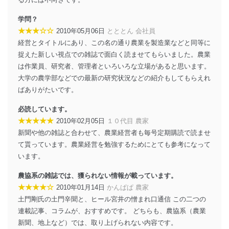
学問？
★★★☆☆
2010年05月06日
とととん 会社員
経営とタイトルにあり、この名の通り農業を製造業などと同等に
捉えた新しい視点での雑誌で面白く読ませてもらいました。農業
は作業員、研究者、管理者といろいろな立場があると思います。
大学の農学部などでの最新の研究状況などの紹介もしてもらえれ
ばありがたいです。
必読しています。
★★★★★
2010年02月05日
１０代目 農家
新聞や他の雑誌と合わせて、農業経営者も毎号定期購読で読ませ
て貰っています。農業経営を勉強するためにとても参考になって
います。
農協系の雑誌では、獲られない情報が載っています。
★★★★☆
2010年01月14日
かんぱぱ 農家
土門剛氏の土門辛聞と、ヒール宮井の憎まれ口通信 この二つの
連載記事、コラムが、おすすめです。 どちらも、農協系（農業
新聞、地上など）では、取り上げられない内容です。