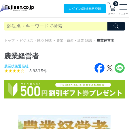
0
ログイン/
新規無料
登録
カート
メニュー
トップ
ビジネス・経済 雑誌
農業・畜産・漁業 雑誌
農業経営者
農業経営者
農業技術通信社
★★★★☆
3.93/15件