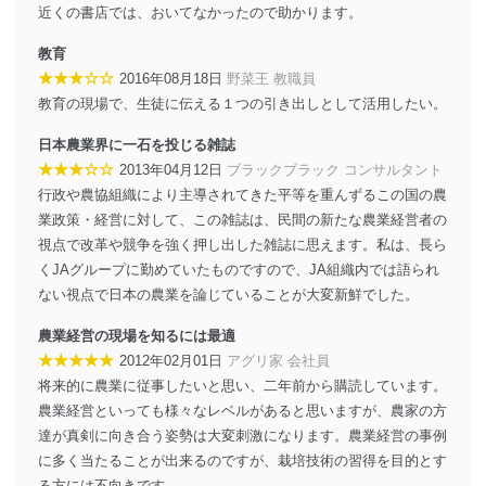
近くの書店では、おいてなかったので助かります。
教育
★★★☆☆
2016年08月18日
野菜王 教職員
教育の現場で、生徒に伝える１つの引き出しとして活用したい。
日本農業界に一石を投じる雑誌
★★★☆☆
2013年04月12日
ブラックブラック コンサルタント
行政や農協組織により主導されてきた平等を重んずるこの国の農
業政策・経営に対して、この雑誌は、民間の新たな農業経営者の
視点で改革や競争を強く押し出した雑誌に思えます。私は、長ら
くJAグループに勤めていたものですので、JA組織内では語られ
ない視点で日本の農業を論じていることが大変新鮮でした。
農業経営の現場を知るには最適
★★★★★
2012年02月01日
アグリ家 会社員
将来的に農業に従事したいと思い、二年前から購読しています。
農業経営といっても様々なレベルがあると思いますが、農家の方
達が真剣に向き合う姿勢は大変刺激になります。農業経営の事例
に多く当たることが出来るのですが、栽培技術の習得を目的とす
る方には不向きです。