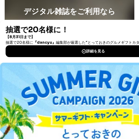
デジタル雑誌をご利用なら
最新号〜バックナンバーまで7000冊以上の雑誌
（電子
書籍）が無料で読み放題！
タダ読みサービス
を楽しもう！
DOWNLOAD FOR IOS
DOWNLOAD FOR ANDROID
ご利用方法はこちら
総合案内
アフィリエイト
採用情報