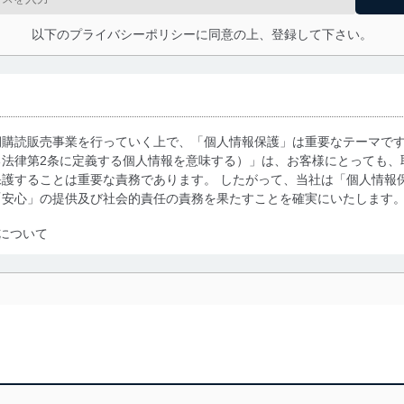
以下のプライバシーポリシーに同意の上、登録して下さい。
期購読販売事業を行っていく上で、「個人情報保護」は重要なテーマで
る法律第2条に定義する個人情報を意味する）」は、お客様にとっても、
護することは重要な責務であります。 したがって、当社は「個人情報
「安心」の提供及び社会的責任の責務を果たすことを確実にいたします
について
利用・提供に際して、その利用目的を明確にし、本人の同意を得たうえ
によって取得・利用・提供を行います。また、当社が保有している個人
示は行いません。当社においてはこれらの取り組みを確実にするため、
用を行わないために、適切な管理措置を講じます。
る法令、国が定める指針及びその他の規範を遵守します。また、当社の