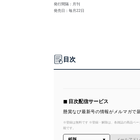
発行間隔：月刊
発売日：毎月22日
目次
◼︎ 目次配信サービス
懸賞なび最新号の情報がメルマガで届
※登録は無料です ※登録・解除は、各雑誌の商品ページ
能です。