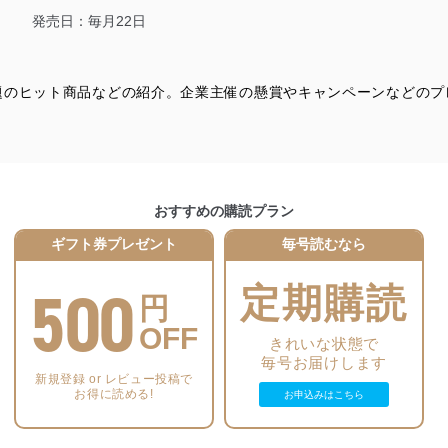
適合させます。
発売日：毎月22日
題のヒット商品などの紹介。企業主催の懸賞やキャンペーンなどのプ
及び安全性を確保するために、下記セキュリティ対策をはじめとする安
防止及び是正に努めます。
ことのできる機器及び当該機器を取り扱う従業者を明確化し、 個人デ
おすすめの購読プラン
ギフト券プレゼント
毎号読むなら
いるユーザー制御機能（ユーザーアカウント制御）により、個人情報デ
業者を識別・認証しています。
500
定期購読
円
等の防止
OFF
機器等のオペレーティングシステムを最新の状態に保持しています。
きれいな状態で
機器等にセキュリティ対策ソフトウェア等を導入し、自動更新 機能等
毎号お届けします
新規登録 or レビュー投稿で
お得に読める!
お申込みはこちら
う漏洩等の防止
ータの含まれるファイルを送信する場合に、当該ファイルへのパスワー