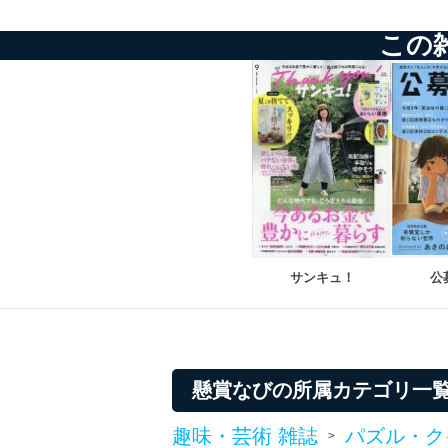
個人情報保護マネジメントシ
この
当社は、内部監査及びマネ
の状態を維持します。
苦情及び相談受付け窓口
貴殿の個人情報及び当社の
適切、かつ迅速に対応させ
株式会社富士山マガジンサー
TEL：0570-200-223
FAX：03-5459-7073
サンキュ！
公
e-mail：
cs@fujisan.co.jp
改訂：2025年2月20日
制定：2005年4月1日
株式会社富士山マガジンサ
懸賞なびの所属カテゴリ一
代表取締役会長 西野 伸一
個人情報の取扱いについ
趣味・芸術 雑誌
パズル・ク
>