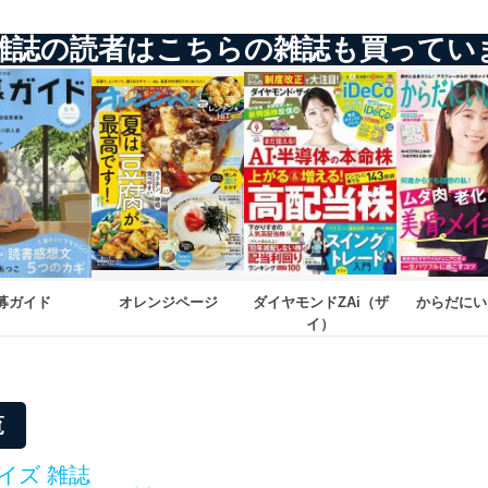
ステムの継続的改善
雑誌の読者はこちらの雑誌も買ってい
ジメントレビューの機会を通じて、個人情報保護マネジメントシステム
個人情報保護マネジメントシステムに関するご相談及び苦情については
ていただきます。
ビス 個人情報問い合わせ係
募ガイド
オレンジページ
ダイヤモンドZAi（ザ
からだにい
イ）
ービス
覧
郎
て
イズ 雑誌