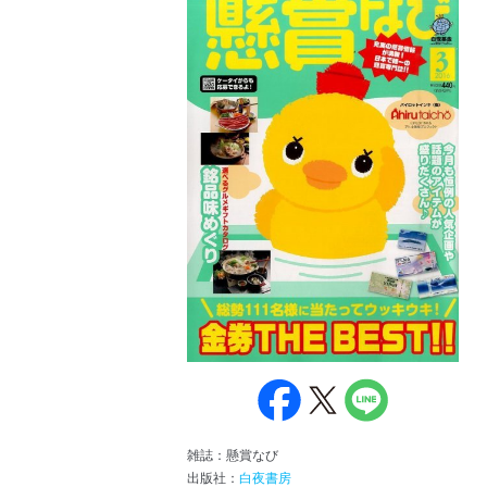
雑誌：懸賞なび
出版社：
白夜書房