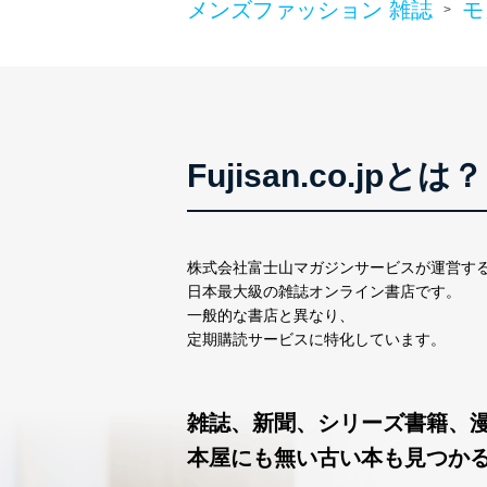
メンズファッション 雑誌
モ
>
１．個人情報保護管理者
当社は以下の個人情報保護
いたします。
東京都渋谷区南平台町16-11
株式会社富士山マガジンサ
Fujisan.co.jpとは？
代表取締役会長 西野 伸一
個人情報保護管理者: 経営管
２．利用目的
株式会社富士山マガジンサービスが運営す
当社が取り扱う開示対象個
日本最大級の雑誌オンライン書店です。
一般的な書店と異なり、
No
個人情報
定期購読サービスに特化しています。
当社の定期購読サービス
1
人情報
雑誌、新聞、シリーズ書籍、
本屋にも無い古い本も見つか
2
当社にお問合わせいただ