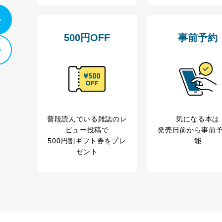
カスタマーQ＆Aサイトの投稿内容の確認のため
ビス利用者
ｅメール等によるカスタマーQ＆Aサイトのサービ
ｅメール等による商品、サービス、キャンペーン等
500円OFF
事前予約
報
採用選考、ご連絡のため
人事、総務などの雇用管理等のため
購入商品配送のため
からの委託により当
提携企業及びお客様がご購入された商品の発売元企
品、
利用の方の個人情報
サービス、キャンペーン等の広告に関するご案内の
当社のサービス利用状況の把握およびその分析のた
録された方の個人情
お問い合わせ対応、トラブル対処、オペレーター教
普段読んでいる雑誌のレ
気になる本は
その他当社のプライバシーポリシー等にて公表する
ビュー投稿で
発売日前から事前
.1～5については保有個人データ（開示対象個人情報）の利用目的であり
500円割ギフト券をプレ
能
ゼント
ートナー（提携企業）様又は各SNS運営会社様にご請求いただきますよ
ついて
を適切に管理し､あらかじめ本人の同意を得ることなく第三者に提供する