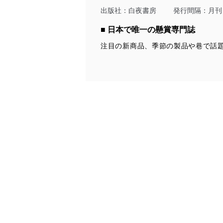
令及びその他の規範を常に
出版社：
白夜書房
発行間隔：月刊
個人情報の安全管理措置
■ 日本で唯一の懸賞専門誌
注目の新商品、季節の製品や巷で話
当社は、個人情報の正確性
漏えい、滅失またはき損の
アクセス制御
個人データを取り扱う
しています。
アクセス者の識別と認証
機器に標準装備されて
システムを使用する従
外部からの不正アクセス
個人データを取り扱う
個人データを取り扱う
としています。
情報システムの使用に伴
メール等により個人デ