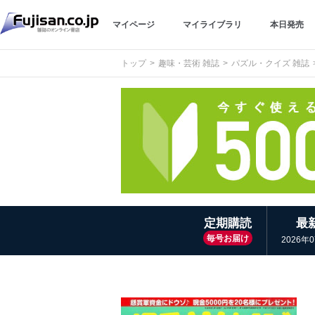
マイページ
マイライブラリ
本日発売
トップ
趣味・芸術 雑誌
パズル・クイズ 雑誌
定期購読
最
毎号お届け
2026年