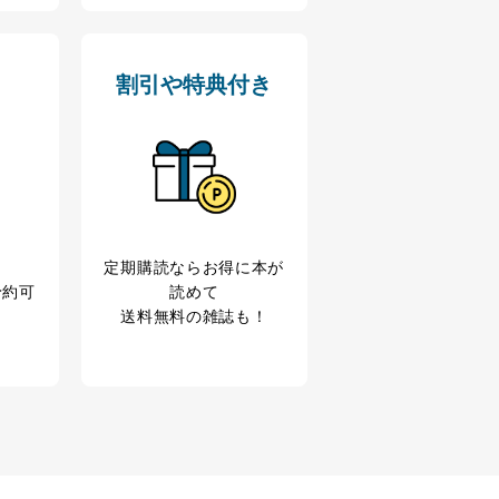
ス内容のご案内のため
の広告に関するご案内のため
割引や特典付き
業からのｅメール等による商
ため
め
育など応対品質向上のため
定期購読なら
お得に本が
利用目的達成のため
予約可
読めて
、下記4.の開示等のご請求に
送料無料の雑誌も！
うお願い致します。
ことはありません。ただし、