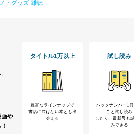
ノ・グッズ 雑誌
管理者を設置し、個人情報保護管理者の責任のもと、個人情報を取得・
ービス
郎
理グループディレクター 前田 嘉也
タイトル1万以上
試し読み
る、
人情報の利用目的は次のとおりです。
の種類
利用目的
購入商品の配送のため
商品代金回収のため
豊富なラインナップで
バックナンバー1
等をご利用の方の個
ｅメール等による商品、サービス、キャンペーン等
書店に並ばない本とも出
ごと試し読み
個人が特定できない形で取得した閲覧履歴や購買履
漫画や
会える
したり、最新号も
味・嗜好に
みできる
る！
応じた新商品・サービスに関する広告のため
いた方の個人情報
お問い合わせ対応、トラブル対処、オペレーター教