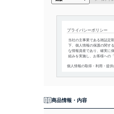
プライバシーポリシー
当社の主事業である雑誌定
下、個人情報の保護の関す
な情報資産であり、確実に保
組みを実施し、お客様への
個人情報の取得・利用・提供
当社は、個人情報の取得・
囲内で適法かつ公正な手段
利用、第三者への提供・開
いります。また、目的外利
商品情報・内容
法令遵守
当社は、個人情報に関連す