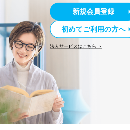
新規会員登録
3
当社カスタマーQ＆Aサー
4
採用応募者の方の個人情
初めてご利用の方へ
5
当社の従業者の個人情報
パートナー（提携企業）
6
社の
法人サービスはこちら ＞
定期購読サービス等をご
SNS公式アカウントに登
7
報
※上記の利用目的のうちNo
対応させていただきます。
なお、6、7については、パ
３．個人情報の第三者提供に
当社は、取得した個人情報
次の場合は除きます。