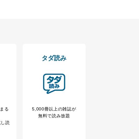
アクセス・利用・提供・管理
タダ読み
冊まる
5,000冊以上の雑誌が
の広告の案内のため
無料で読み放題
歴等の情報を分析して、趣
試し読
育など応対品質向上のため