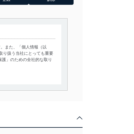
す。また、「個人情報（以
取り扱う当社にとっても重要
保護」のための全社的な取り
。
で利用目的の達成に必要な範
情報は、同意を得ずに目的外
従業者等の教育を徹底してま
管理の仕組みに、これらの法