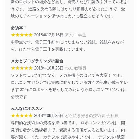
新のロボットの紹介などあり、発売のたびに読みふけっているよ
うです。 進路を決める際にはかなり影響力があったようで、受
験のモチベーションを保つのに大いに役立ったそうです。
必須本！
★★★★★
2018年12月16日
アムロ 学生
中学生です。電子工作好きにはたまらない雑誌。雑誌をみなが
ら、ひたすら電子工作を実践しています。
メカとプログラミングの融合
★★★★★
2018年10月25日
わん 教職員
ソフトウェアだけでなく、メカを扱うのはとても大変！ でも、
ロボコンマガジンでは実際に動かしている方々の記事が載ってい
ます 本当にロボットを動かしてみたいならロボコンマガジンは
必読です
みんなにオススメ
★★★★★
2018年09月25日
どら焼き好きの技術者 会社員
専門的な技術系の資格を持つ者です。 ロボコンマガジンは、開
発初心者から熟練者まで、愛読する価値があると思います。 内
容が濃く、また、カラフルで読みやすいです 。 デジタル+紙面