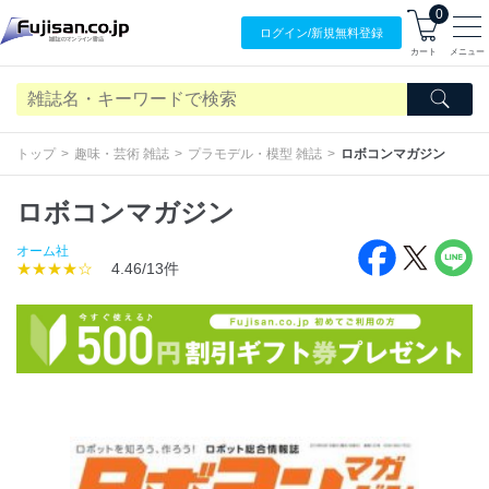
0
ログイン/
新規無料
登録
カート
メニュー
トップ
趣味・芸術 雑誌
プラモデル・模型 雑誌
ロボコンマガジン
ロボコンマガジン
オーム社
★★★★☆
4.46/13件