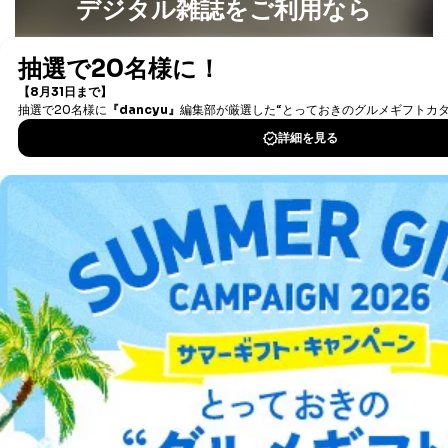
デジタル雑誌をご利用なら
最新号〜バックナンバーまで7000冊以上の雑誌
（電子
書籍）が無料で読み放題！
タダ読みサービス
を楽しもう！
DOWNLOAD FOR IOS
DOWNLOAD FOR ANDROID
ご利用方法はこちら
総合案内
アフィリエイト
採用情報
プレスリリース
お問い合わせ