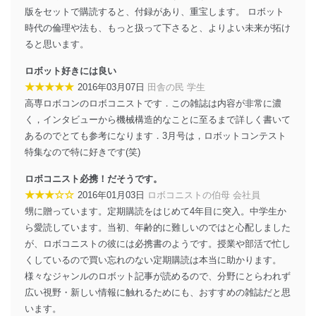
版をセットで購読すると、付録があり、重宝します。 ロボット
時代の倫理や法も、もっと扱って下さると、よりよい未来が拓け
ると思います。
ロボット好きには良い
★★★★★
2016年03月07日
田舎の民 学生
高専ロボコンのロボコニストです．この雑誌は内容が非常に濃
く，インタビューから機械構造的なことに至るまで詳しく書いて
あるのでとても参考になります．3月号は，ロボットコンテスト
特集なので特に好きです(笑)
ロボコニスト必携！だそうです。
★★★☆☆
2016年01月03日
ロボコニストの伯母 会社員
甥に贈っています。定期購読をはじめて4年目に突入。中学生か
ら愛読しています。当初、年齢的に難しいのではと心配しました
が、ロボコニストの彼には必携書のようです。授業や部活で忙し
くしているので買い忘れのない定期購読は本当に助かります。
様々なジャンルのロボット記事が読めるので、分野にとらわれず
広い視野・新しい情報に触れるためにも、おすすめの雑誌だと思
います。