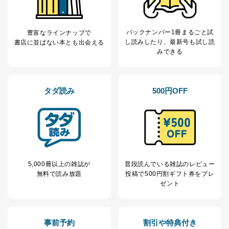
バックナンバー1冊まるごと試
豊富なラインナップで
し読み
したり、最新号も試し読
書店に並ばない本とも出会える
みできる
タダ読み
500円OFF
5,000冊以上の雑誌が
普段読んでいる雑誌のレビュー
無料で読み放題
投稿で
500円割ギフト券をプレ
ゼント
事前予約
割引や特典付き