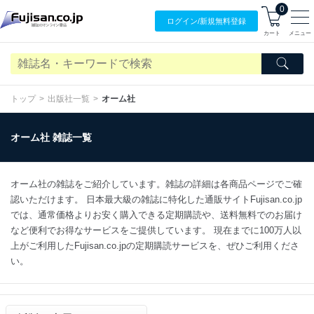
0
ログイン/
新規無料
登録
カート
メニュー
トップ
出版社一覧
オーム社
オーム社 雑誌一覧
オーム社の雑誌をご紹介しています。雑誌の詳細は各商品ページでご確
認いただけます。 日本最大級の雑誌に特化した通販サイトFujisan.co.jp
では、通常価格よりお安く購入できる定期購読や、送料無料でのお届け
など便利でお得なサービスをご提供しています。 現在までに100万人以
上がご利用したFujisan.co.jpの定期購読サービスを、ぜひご利用くださ
い。