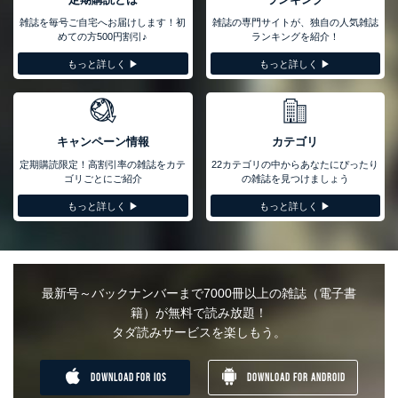
雑誌を毎号ご自宅へお届けします！初
雑誌の専門サイトが、独自の人気雑誌
めての方500円割引♪
ランキングを紹介！
もっと詳しく ▶︎
もっと詳しく ▶︎
キャンペーン情報
カテゴリ
定期購読限定！高割引率の雑誌をカテ
22カテゴリの中からあなたにぴったり
ゴリごとにご紹介
の雑誌を見つけましょう
もっと詳しく ▶︎
もっと詳しく ▶︎
最新号～バックナンバーまで7000冊以上の雑誌（電子書
籍）が無料で読み放題！
タダ読みサービスを楽しもう。
DOWNLOAD FOR IOS
DOWNLOAD FOR ANDROID