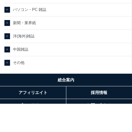
パソコン・PC 雑誌
新聞・業界紙
洋(海外)雑誌
中国雑誌
その他
総合案内
アフィリエイト
採用情報
プレスリリース
お問い合わせ
利用規約
プライバシーポリシー
特定商取引法に基づく表示
会社案内
出版社の皆様へ
投資家の皆様へ
サイトマップ