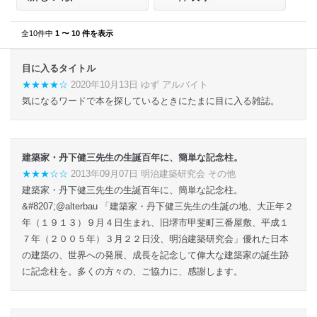
全10件中
1 〜 10 件を表示
目に入るタイトル
★★★★☆
2020年10月13日 ゆず アルバイト
気になるワードで本を探しているときにたまに目に入る雑誌。
★★★☆☆
2013年09月07日 明治建築研究会 その他
建築家・丹下健三先生の生誕百年に、簡単な記念柱。
&#8207;@alterbau 「建築家・丹下健三先生の生誕の地、大正年２
年（１９１３）９月４日生まれ、旧堺市甲斐町三番屋敷、平成１
７年（２００５年）３月２２日没、明治建築研究会」優れた日本
の建築の、世界への発展、成長を記念して偉大な建築家の誕生跡
に記念柱を。多くの方々の、ご協力に、感謝します。