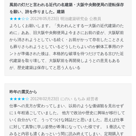
風前の灯だと言われる近代の名建築・大阪中央郵便局の逆転保存
を願い、詩を作りました。‏建築
★★★☆☆
2012年05月23日 明治建築研究会 公務員
よろしくお願いします。「失われんとする一大阪の近代建築のた
めに」ああ、旧大阪中央郵便局よ今まさにお前の姿が、大阪駅前
から消されようとしている続く・お前がかって存在したことさえ
も葬りさられようとしているどうしたらよいのか解体工事用のテ
ントが準備された後は、本格的な破壊を待つだけである古びた近
代建築を取り壊して、大阪駅前を再開発しようとの意見もある
が、歴史建築は保存してと思う人もいる
昨年の震災から
★★★★☆
2012年02月23日 にのい もちみ 経営者
仕事への見方が変わってしまい、以前のような価値観を見出せず
に１年程過ごしていました。 他方で政治や歴史に興味が移行して
いく自分がいて、うってつけな雑誌だと思いました。思えば仕事
に対して真摯に学ぶ姿勢が希薄になっていた様です。 １冊読んで
みると内容も濃くあっという間に読み終えてしまい、定期購入す