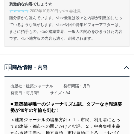
刺激的な内容でしょう☆
☆☆☆☆☆
2003年10月30日 yoko 会社員
随分前から読んでいます。<br>最近は段々と内容が刺激的になっ
ているような気がします。<br>今回の特集ビフォーアフターは、
まさに拍手もの。<br>建築業界、一般人の関心をひきうけた内容
です。<br>地方版の内容も濃く、刺激されます。
商品情報・内容
出版社：
建築ジャーナル
発行間隔：月刊
発売日：毎月3日
サイズ：A4
■ 建築業界唯一のジャーナリズム誌。タブーなき報道姿
勢が40年の年輪を刻む！
＜建築ジャーナルの編集方針＞１．市民、利用者にとっ
ての建築・都市への問いかけと批評。２．中央集権主義
から地域主義へ。地方自治、市民自治による「まちづく