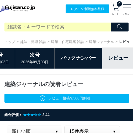
0
ログイン/
新規無料
登録
カート
メニュー
トップ
趣味・芸術 雑誌
建築・住宅建築 雑誌
建築ジャーナル
レビュ
号
次号
バックナンバー
レビュー
月03日
2026年09月03日
建築ジャーナルの読者レビュー
レビュー投稿で500円割引！
総合評価：
★★★☆☆
3.44