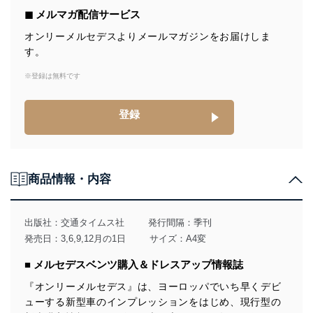
個人情報の取得・利用・提供について
◼︎ メルマガ配信サービス
当社は、個人情報の取得・利用・提供に際して、その利
オンリーメルセデスよりメールマガジンをお届けしま
用目的を明確にし、本人の同意を得たうえで利用目的の
す。
達成に必要な範囲内で適法かつ公正な手段によって取
得・利用・提供を行います。また、当社が保有している
※登録は無料です
個人情報は、同意を得ずに目的外利用、第三者への提
供・開示は行いません。当社においてはこれらの取り組
みを確実にするため、従業者等の教育を徹底してまいり
登録
ます。また、目的外利用を行わないために、適切な管理
措置を講じます。
法令遵守
商品情報・内容
当社は、個人情報に関連する法令、国が定める指針及び
その他の規範を遵守します。また、当社の管理の仕組み
に、これらの法令及びその他の規範を常に適合させま
出版社：
交通タイムス社
発行間隔：季刊
す。
発売日：3,6,9,12月の1日
サイズ：A4変
個人情報の安全管理措置
■ メルセデスベンツ購入＆ドレスアップ情報誌
当社は、個人情報の正確性及び安全性を確保するため
『オンリーメルセデス』は、ヨーロッパでいち早くデビ
に、下記セキュリティ対策をはじめとする安全対策を実
ューする新型車のインプレッションをはじめ、現行型の
施し、個人情報の漏えい、滅失またはき損の防止及び是