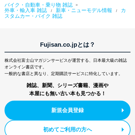
個人情報の取扱いについて
バイク・自動車・乗り物 雑誌
>
外車・輸入車 雑誌
新車・ニューモデル情報
カ
/
/
スタムカー・バイク 雑誌
１．個人情報保護管理者
当社は以下の個人情報保護管理者を設置し、個人情報保
護管理者の責任のもと、個人情報を取得・アクセス・利
用・提供・管理いたします。
Fujisan.co.jpとは？
東京都渋谷区南平台町16-11
株式会社富士山マガジンサービス
株式会社富士山マガジンサービスが運営する、
日本最大級の雑誌
代表取締役会長 西野 伸一郎
オンライン書店です。
個人情報保護管理者: 経営管理グループディレクター 前
田 嘉也
一般的な書店と異なり、
定期購読サービスに特化しています。
２．利用目的
雑誌、新聞、シリーズ書籍、漫画や
本屋にも無い古い本も見つかる！
当社が取り扱う開示対象個人情報の利用目的は次のとお
りです。
No
個人情報の種類
利用目的
新規会員登録
購入商品の配送のため
商品代金回収のため
ｅメール等による商品、サービ
初めてご利用の方へ
ス、キャンペーン等の広告の案内