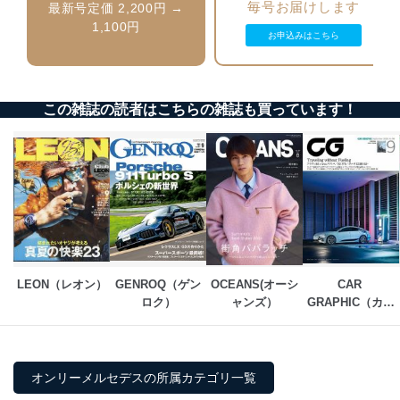
毎号お届けします
最新号定価 2,200円 →
個人情報保護マネジメントシステムの継続的改善
1,100円
お申込みはこちら
当社は、内部監査及びマネジメントレビューの機会を通
じて、個人情報保護マネジメントシステムを継続的に改
善し、常に最良の状態を維持します。
この雑誌の読者はこちらの雑誌も買っています！
苦情及び相談受付け窓口
貴殿の個人情報及び当社の個人情報保護マネジメントシ
ステムに関するご相談及び苦情については以下までご連
絡ください。
適切、かつ迅速に対応させていただきます。
株式会社富士山マガジンサービス 個人情報問い合わせ
係
TEL：0570-200-223
LEON（レオン）
GENROQ（ゲン
OCEANS(オーシ
CAR 
FAX：03-5459-7073
ロク）
ャンズ）
GRAPHIC（カー
e-mail：
cs@fujisan.co.jp
グラフィック）
改訂：2025年2月20日
制定：2005年4月1日
株式会社富士山マガジンサービス
オンリーメルセデスの所属カテゴリ一覧
代表取締役会長 西野 伸一郎