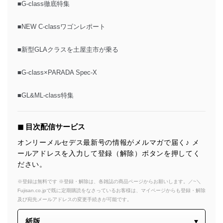
■G-class徹底特集
■NEW C-classワゴンレポート
■新型GLAクラスを土屋圭市が乗る
■G-class×PARADA Spec-X
■GL&ML-class特集
◼︎ 目次配信サービス
オンリーメルセデス最新号の情報がメルマガで届く♪ メ
ールアドレスを入力して登録（解除）ボタンを押してく
ださい。
※登録は無料です ※登録・解除は、各雑誌の商品ページからお願いします。／~＼
Fujisan.co.jpで既に定期購読をなさっているお客様は、マイページからも登録・解除
及び宛先メールアドレスの変更手続きが可能です。