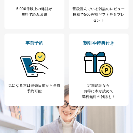
により当社の
た商品の発売元企業からのｅメー
6
定期購読サービス
ル等による商品、
5,000冊以上の雑誌が
普段読んでいる雑誌のレビュー
等をご利用の方の
サービス、キャンペーン等の広告
無料で読み放題
投稿で
500円割ギフト券をプレ
個人情報
に関するご案内のため
ゼント
当社のサービス利用状況の把握お
よびその分析のため
お問い合わせ対応、トラブル対
SNS公式アカウン
処、オペレーター教育など応対品
事前予約
割引や特典付き
7
トに登録された方
質向上のため
の個人情報
その他当社のプライバシーポリシ
ー等にて公表する利用目的達成の
ため
※上記の利用目的のうちNo.1～5については保有個人デ
ータ（開示対象個人情報）の利用目的であり、下記4.の
開示等のご請求に対応させていただきます。
気になる本は
発売日前から事前
定期購読なら
なお、6、7については、パートナー（提携企業）様又は
予約可能
お得に本が読めて
各SNS運営会社様にご請求いただきますようお願い致し
送料無料の雑誌も！
ます。
３．個人情報の第三者提供について
当社は、取得した個人情報を適切に管理し､あらかじめ
本人の同意を得ることなく第三者に提供することはあり
ません。ただし、次の場合は除きます。