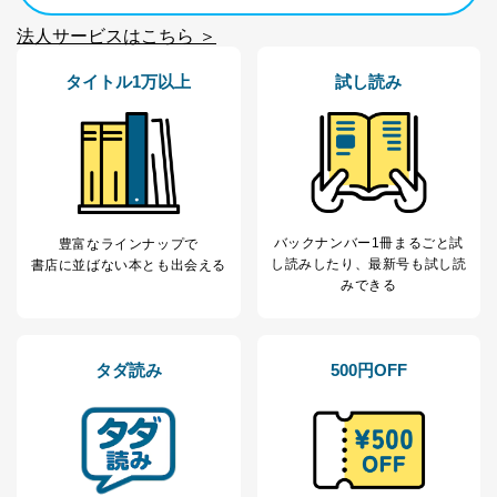
当社の定期購読サ
のため
1
ービス等をご利用
個人が特定できない形で取得した
法人サービスはこちら ＞
の方の個人情報
閲覧履歴や購買履歴等の情報を分
析して、趣味・嗜好に
タイトル1万以上
試し読み
応じた新商品・サービスに関する
広告のため
当社にお問合わせ
お問い合わせ対応、トラブル対
2
いただいた方の個
処、オペレーター教育など応対品
人情報
質向上のため
カスタマーQ＆Aサイトの投稿内容
の確認のため
バックナンバー1冊まるごと試
豊富なラインナップで
ｅメール等によるカスタマーQ＆A
し読み
したり、最新号も試し読
書店に並ばない本とも出会える
当社カスタマーQ＆
サイトのサービス内容のご案内の
3
みできる
Aサービス利用者
ため
ｅメール等による商品、サービ
ス、キャンペーン等の広告に関す
るご案内のため
タダ読み
500円OFF
採用応募者の方の
4
採用選考、ご連絡のため
個人情報
当社の従業者の個
人事、総務などの雇用管理等のた
5
人情報
め
パートナー（提携
購入商品配送のため
企業）からの委託
提携企業及びお客様がご購入され