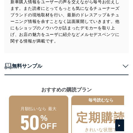
新車購入情報をユーザーの声を交えながら毎号お伝えし
正に努めます。
ます。また読者にとってもっとも気になるチューナーズ
アクセス制御
ブランドの現地取材を行い、最新のドレスアップ＆チュ
個人データを取り扱うことのできる機器及び当該
ーニング情報を余すことなく誌面展開していきます。他
機器を取り扱う従業者を明確化し、 個人データへ
にもショップのノウハウが詰まったデモカーを取り上
の不要なアクセスを防止しています。
げ、お店の魅力をユーザに紹介などメルセデスベンツに
アクセス者の識別と認証
関する情報が満載です。
機器に標準装備されているユーザー制御機能（ユ
ーザーアカウント制御）により、個人情報データ
ベース等を取り扱う情報システムを使用する従業
者を識別・認証しています。
無料サンプル
外部からの不正アクセス等の防止
個人データを取り扱う機器等のオペレーティング
システムを最新の状態に保持しています。
おすすめの購読プラン
個人データを取り扱う機器等にセキュリティ対策
ソフトウェア等を導入し、自動更新 機能等の活用
毎号読むなら
により、これを最新状態としています。
月額払いなら 最大
50
情報システムの使用に伴う漏洩等の防止
定期購読
%
メール等により個人データの含まれるファイルを
OFF
送信する場合に、当該ファイルへのパスワードを
きれいな状態で
設定しています。