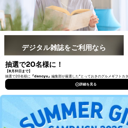
法令に基づく場合
人の生命､身体または財産の保護のために必要がある
場合であって、本人の同意を得ることが困難であると
き。
公衆衛生の向上または児童の健全な育成の推進のため
に特に必要がある場合であって、本人の同意を得るこ
とが困難である場合。
国の機関もしくは地方公共団体またはその委託を受け
デジタル雑誌をご利用なら
た者が法令の定める事務を遂行することに対して協力
する必要がある場合であって、本人の同意を得ること
最新号〜バックナンバーまで7000冊以上の雑誌
（電子
により当該事務の遂行に支障を及ぼすおそれがあると
書籍）が無料で読み放題！
き。
タダ読みサービス
を楽しもう！
上記２．の利用目的を実施するために守秘義務を結ん
だ企業に、業務の一部として個人情報の取扱いを委
託・提供する場合、その業務に必要な範囲で委託・提
DOWNLOAD FOR IOS
供先企業に個人情報を開示することがあります。
委託・提供先企業は具体的には以下のような企業です
が、これらに限りません。
DOWNLOAD FOR ANDROID
委託先：カスタマーサポート支援会社 、クレジッ
トカード決済などの決済代行・料金回収会社、広
告配信サービス会社
ご利用方法はこちら
提供先：出版社、出版物発売元、卸売会社、販売
店など商品の供給者、梱包会社、配送会社、新聞