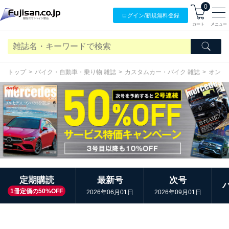
0
ログイン/
新規無料
登録
カート
メニュー
トップ
バイク・自動車・乗り物 雑誌
カスタムカー・バイク 雑誌
オンリ
定期購読
最新号
次号
1冊定価の50%OFF
2026年06月01日
2026年09月01日