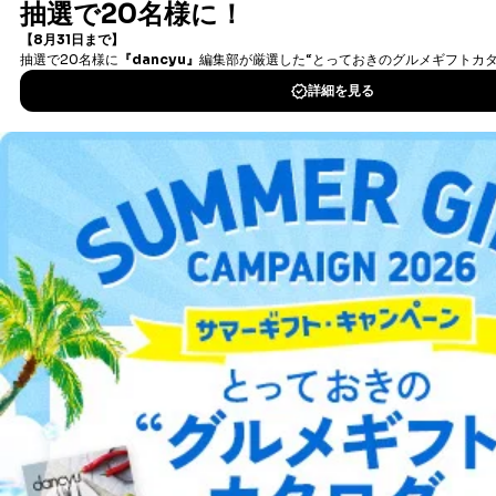
書籍）が無料で読み放題！
本人の同意を得ることなく第三者に提供することはあり
ません。ただし、次の場合は除きます。
タダ読みサービス
を楽しもう！
法令に基づく場合
人の生命､身体または財産の保護のために必要がある
DOWNLOAD FOR IOS
場合であって、本人の同意を得ることが困難であると
き。
公衆衛生の向上または児童の健全な育成の推進のため
DOWNLOAD FOR ANDROID
に特に必要がある場合であって、本人の同意を得るこ
とが困難である場合。
国の機関もしくは地方公共団体またはその委託を受け
ご利用方法はこちら
た者が法令の定める事務を遂行することに対して協力
する必要がある場合であって、本人の同意を得ること
により当該事務の遂行に支障を及ぼすおそれがあると
き。
上記２．の利用目的を実施するために守秘義務を結ん
総合案内
だ企業に、業務の一部として個人情報の取扱いを委
託・提供する場合、その業務に必要な範囲で委託・提
アフィリエイト
採用情報
供先企業に個人情報を開示することがあります。
委託・提供先企業は具体的には以下のような企業です
プレスリリース
お問い合わせ
が、これらに限りません。
委託先：カスタマーサポート支援会社 、クレジッ
トカード決済などの決済代行・料金回収会社、広
利用規約
プライバシーポリシー
特定商取引法に基づく表示
会社案内
出版社の皆様へ
告配信サービス会社
投資家の皆様へ
サイトマップ