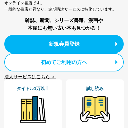
オンライン書店です。
代表取締役会長 西野 伸一郎
一般的な書店と異なり、
定期購読サービスに特化しています。
個人情報の取扱いについて
雑誌、新聞、シリーズ書籍、漫画や
１．個人情報保護管理者
本屋にも無い古い本も見つかる！
当社は以下の個人情報保護管理者を設置し、個人情報保
護管理者の責任のもと、個人情報を取得・アクセス・利
新規会員登録
用・提供・管理いたします。
東京都渋谷区南平台町16-11
初めてご利用の方へ
株式会社富士山マガジンサービス
代表取締役会長 西野 伸一郎
個人情報保護管理者: 経営管理グループディレクター 前
法人サービスはこちら ＞
田 嘉也
タイトル1万以上
試し読み
２．利用目的
当社が取り扱う開示対象個人情報の利用目的は次のとお
りです。
No
個人情報の種類
利用目的
購入商品の配送のため
商品代金回収のため