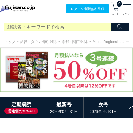
0
ログイン/
新規無料
登録
カート
メニュー
トップ
旅行・タウン情報 雑誌
京都・関西 雑誌
Meets Regional（
定期購読
最新号
次号
1冊定価の50%OFF
2026年07月31日
2026年09月01日