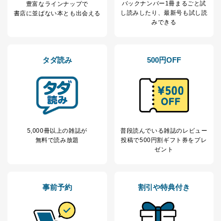
ｅメール等による商品、サービ
バックナンバー1冊まるごと試
豊富なラインナップで
ス、キャンペーン等の広告の案内
し読み
したり、最新号も試し読
書店に並ばない本とも出会える
当社の定期購読サ
のため
みできる
1
ービス等をご利用
個人が特定できない形で取得した
の方の個人情報
閲覧履歴や購買履歴等の情報を分
析して、趣味・嗜好に
応じた新商品・サービスに関する
タダ読み
500円OFF
広告のため
当社にお問合わせ
お問い合わせ対応、トラブル対
2
いただいた方の個
処、オペレーター教育など応対品
人情報
質向上のため
カスタマーQ＆Aサイトの投稿内容
の確認のため
ｅメール等によるカスタマーQ＆A
5,000冊以上の雑誌が
普段読んでいる雑誌のレビュー
当社カスタマーQ＆
サイトのサービス内容のご案内の
3
無料で読み放題
投稿で
500円割ギフト券をプレ
Aサービス利用者
ため
ゼント
ｅメール等による商品、サービ
ス、キャンペーン等の広告に関す
るご案内のため
採用応募者の方の
事前予約
割引や特典付き
4
採用選考、ご連絡のため
個人情報
当社の従業者の個
人事、総務などの雇用管理等のた
5
人情報
め