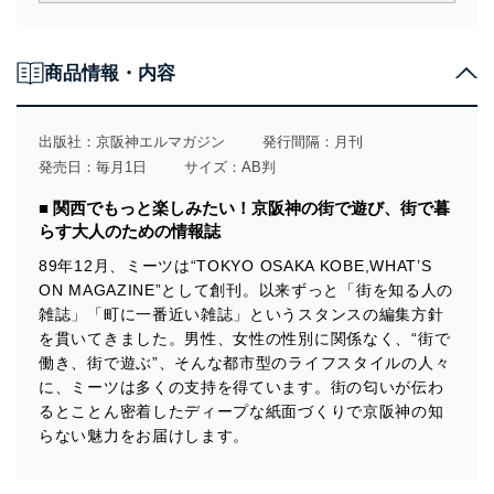
責務を果たすことを確実にいたします。
個人情報の取得・利用・提供について
商品情報・内容
当社は、個人情報の取得・利用・提供に際して、その利
用目的を明確にし、本人の同意を得たうえで利用目的の
達成に必要な範囲内で適法かつ公正な手段によって取
出版社：
京阪神エルマガジン
発行間隔：月刊
得・利用・提供を行います。また、当社が保有している
発売日：毎月1日
サイズ：AB判
個人情報は、同意を得ずに目的外利用、第三者への提
供・開示は行いません。当社においてはこれらの取り組
■ 関西でもっと楽しみたい！京阪神の街で遊び、街で暮
みを確実にするため、従業者等の教育を徹底してまいり
らす大人のための情報誌
ます。また、目的外利用を行わないために、適切な管理
措置を講じます。
89年12月、ミーツは“TOKYO OSAKA KOBE,WHAT’S
ON MAGAZINE”として創刊。以来ずっと「街を知る人の
法令遵守
雑誌」「町に一番近い雑誌」というスタンスの編集方針
当社は、個人情報に関連する法令、国が定める指針及び
を貫いてきました。男性、女性の性別に関係なく、“街で
その他の規範を遵守します。また、当社の管理の仕組み
働き、街で遊ぶ”、そんな都市型のライフスタイルの人々
に、これらの法令及びその他の規範を常に適合させま
に、ミーツは多くの支持を得ています。街の匂いが伝わ
す。
るとことん密着したディープな紙面づくりで京阪神の知
らない魅力をお届けします。
個人情報の安全管理措置
当社は、個人情報の正確性及び安全性を確保するため