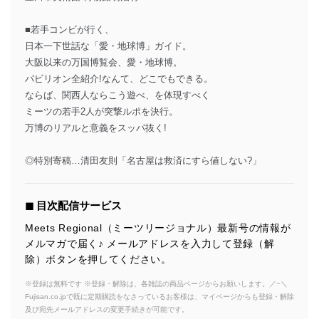
■若手コンビが行く、
日本一下世話な「愛・地球博」ガイド。
大阪以来の万国博覧会、愛・地球博。
パビリオン全紹介!なんて、どこでもできる。
ならば、関西人ならこう遊べ、を体現すべく
ミーツの若手2人が突撃ルポを決行。
万博のリアルと意義をスッパ抜く!
◎特別寄稿…清田友則「名古屋は救済にすら値しない?」
◼︎ 目次配信サービス
Meets Regional（ミーツリージョナル）最新号の情報が
メルマガで届く♪ メールアドレスを入力して登録（解
除）ボタンを押してください。
※登録は無料です ※登録・解除は、各雑誌の商品ページからお願いします。／~＼
Fujisan.co.jpで既に定期購読をなさっているお客様は、マイページからも登録・解除
及び宛先メールアドレスの変更手続きが可能です。