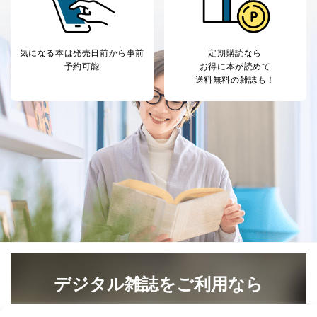
パートナー（提携
購入商品配送のため
企業）からの委託
提携企業及びお客様がご購入され
により当社の
た商品の発売元企業からのｅメー
6
定期購読サービス
ル等による商品、
気になる本は
発売日前から事前
定期購読なら
等をご利用の方の
サービス、キャンペーン等の広告
予約可能
お得に本が読めて
個人情報
に関するご案内のため
送料無料の雑誌も！
当社のサービス利用状況の把握お
よびその分析のため
お問い合わせ対応、トラブル対
SNS公式アカウン
処、オペレーター教育など応対品
7
トに登録された方
質向上のため
の個人情報
その他当社のプライバシーポリシ
ー等にて公表する利用目的達成の
ため
※上記の利用目的のうちNo.1～5については保有個人デ
ータ（開示対象個人情報）の利用目的であり、下記4.の
開示等のご請求に対応させていただきます。
なお、6、7については、パートナー（提携企業）様又は
各SNS運営会社様にご請求いただきますようお願い致し
ます。
デジタル雑誌をご利用なら
３．個人情報の第三者提供について
最新号〜バックナンバーまで7000冊以上の雑誌
（電子
当社は、取得した個人情報を適切に管理し､あらかじめ