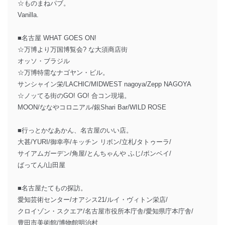
☆ものまねパブ。
Vanilla.
■名古屋 WHAT GOES ON!
☆万博より万国博覧会? な大須商店街
オッソ・ブラジル
☆万博特需なナゴヤン・ビル。
サンシャイン栄/LACHIC/MIDWEST nagoya/Zepp NAGOYA
☆ノッてる街のGO! GO! 合コン現場。
MOON/ななやコロニアル/銀Shari Bar/WILD ROSE
■行っとかなあかん、名古屋のいい店。
大甚/YURI/御幸亭/キッチン リボン/立札/タトゥーラ/
サイアムガーデン/角屋/とんちゃんや ふじ/ボンベイ/
ばってん/山田屋
■名古屋たてもの探訪。
愛知芸術センター/オアシス21/ルイ・ヴィトン栄店/
クロイゾン・スクエア/名古屋市役所本庁舎/愛知県庁本庁舎/
豊田市美術館/博物館明治村