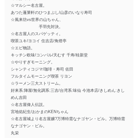
☆マルシー名古屋。
あつた蓬莱軒のひつまぶし/山彦のいなり寿司
☆風来坊vs世界の山ちゃん、
手羽先対決。
☆名古屋人のスパゲッティ。
喫茶ユキ/ヨコイ 住吉店/角燈亭
☆エビ物語。
キッチン欧味/コンパル/天むす 千寿/桂新堂
☆やりすぎモーニング。
シャンティコジマ/珈琲・寿司 佐田
フルタイムモーニング喫茶 リヨン
☆ラーメン三大ストリーム。
好来系:陣屋/無化調系:三吉/台湾系:味仙 今池本店/きしめん:きし
めん吉田
☆名古屋偉人伝説。
宮地佑紀生/おかまのKENちゃん
☆名古屋城より名古屋嬢?万博特需なナゴヤン・ビル。万博特需
なナゴヤン・ビル。
丸栄