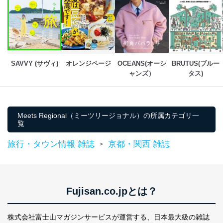
送信する場合に、当該ファイルへのパスワードを
設定しています。
個人情報保護マネジメントシステムの継続的改善
当社は、内部監査及びマネジメントレビューの機会を通
じて、個人情報保護マネジメントシステムを継続的に改
SAVVY (サヴィ)
オレンジページ
OCEANS(オーシ
BRUTUS(ブルー
善し、常に最良の状態を維持します。
ャンズ）
タス)
苦情及び相談受付け窓口
貴殿の個人情報及び当社の個人情報保護マネジメントシ
ステムに関するご相談及び苦情については以下までご連
Meets Regional（ミーツリージョナル）の所属カテゴリ一
絡ください。
覧
適切、かつ迅速に対応させていただきます。
旅行・タウン情報 雑誌
京都・関西 雑誌
>
株式会社富士山マガジンサービス 個人情報問い合わせ
係
TEL：0570-200-223
FAX：03-5459-7073
e-mail：
cs@fujisan.co.jp
Fujisan.co.jpとは？
改訂：2025年2月20日
制定：2005年4月1日
株式会社富士山マガジンサービスが運営する、
日本最大級の雑誌
株式会社富士山マガジンサービス