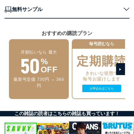
に、下記セキュリティ対策をはじめとする安全対策を実
施し、個人情報の漏えい、滅失またはき損の防止及び是
無料サンプル
正に努めます。
アクセス制御
個人データを取り扱うことのできる機器及び当該
おすすめの購読プラン
機器を取り扱う従業者を明確化し、 個人データへ
の不要なアクセスを防止しています。
毎号読むなら
アクセス者の識別と認証
月額払いなら 最大
50
機器に標準装備されているユーザー制御機能（ユ
定期購読
%
ーザーアカウント制御）により、個人情報データ
ベース等を取り扱う情報システムを使用する従業
OFF
者を識別・認証しています。
きれいな状態で
毎号お届けします
最新号定価 730円 → 365
外部からの不正アクセス等の防止
円
お申込みはこちら
個人データを取り扱う機器等のオペレーティング
システムを最新の状態に保持しています。
個人データを取り扱う機器等にセキュリティ対策
ソフトウェア等を導入し、自動更新 機能等の活用
により、これを最新状態としています。
この雑誌の読者はこちらの雑誌も買っています！
情報システムの使用に伴う漏洩等の防止
メール等により個人データの含まれるファイルを