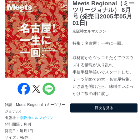
Meets Regional（ミー
ツリージョナル） 6月
号 (発売日2005年05月
01日)
京阪神エルマガジン
特集：名古屋！一生に一回。
取材前からツッコミたくてウズウ
ズする情報が入り乱れ、
半信半疑半笑いでスタートした、
ミーツ初めての大・名古屋特集。
いざ蓋を開けたら、味噌ダレぶっ
かけご飯の味に涙し、 ...
雑誌：Meets Regional（ミーツリー
目次を見る
ジョナル）
出版社：
京阪神エルマガジン
発行間隔：月刊
発売日：毎月1日
サイズ：AB判