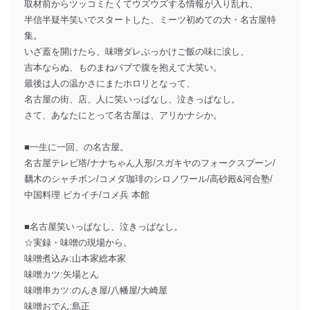
取材前からツッコミたくてウズウズする情報が入り乱れ、
半信半疑半笑いでスタートした、ミーツ初めての大・名古屋特
集。
いざ蓋を開けたら、味噌ダレぶっかけご飯の味に涙し、
吉本ならぬ、ものまねパブで腹を抱えて大笑い。
最後は人の温かさにまたホロリとなって、
名古屋の街、店、人に笑いっぱなし、泣きっぱなし。
さて、あなたにとって名古屋は、アリかナシか。
■一生に一回、の名古屋。
名古屋テレビ塔/ナナちゃん人形/スガキヤのフォークスプーン/
黐木のシャチボン/コメダ珈琲のシロノワール/高砂殿&河合塾/
中国料理 ピカイチ/コメ兵 本館
■名古屋笑いっぱなし、泣きっぱなし。
☆実録・味噌の現場から。
味噌煮込み:山本家総本家
味噌カツ:矢場とん
味噌串カツ:のんき屋/八幡屋/大崎屋
味噌おでん:島正