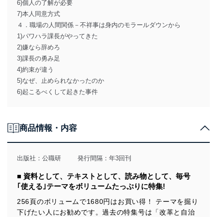
6)個人の了解が必要
7)本人同意方式
４．職場の人間関係－不祥事は身内のモラールダウンから
1)パワハラ課長がやってきた
2)嫌なら辞めろ
3)課長の勇み足
4)約束が違う
5)なぜ、止められなかったのか
6)起こるべくして起きた事件
商品情報・内容
出版社：
公職研
発行間隔：年3回刊
■ 資料として、テキストとして、読み物として、毎号
｢使える｣テーマをボリュームたっぷりに特集!
256頁のボリュームで1680円はお買い得！ テーマを掘り
下げたい人にお勧めです。過去の特集号は「改革と自治