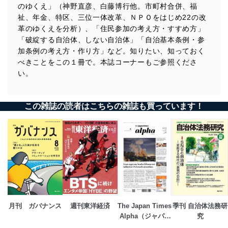
のゆくえ」（神野直彦、白藤博行他。市町村合併、福
祉、年金、特区、三位一体改革、ＮＰＯをはじめ22の改
革のゆくえを分析）、「住民参加の考え方・すすめ方」
「破綻する自治体、しない自治体」「自治基本条例・参
加条例の考え方・作り方」など。知りたい、知っておく
べきことをこの１冊で。本誌コーナーもご参照くださ
い。
この雑誌の読者はこちらの雑誌も買っています！
月刊　ガバナンス
週刊東洋経済
The Japan Times 
季刊 自治体法務研
Alpha（ジャパン
究
タイムズアルフ