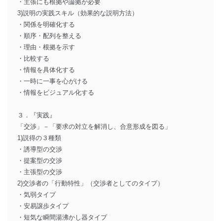
・主張にも根拠や論拠が必要
3)説明の実践スキル（効果的な説明方法）
・関係を明確化する
・順序・配列を整える
・理由・根拠を示す
・比較する
・情報を具体化する
・一時に一事を心がける
・情報をビジュアル化する
３．『実践』
「交渉」－「要求の対立を解消し、合意形成を図る」
1)説得の３種類
・誘導型の交渉
・提案型の交渉
・主張型の交渉
2)交渉者の「行動特性」（交渉者としてのタイプ）
・気弱タイプ
・安易譲歩タイプ
・短気な瞬間湯沸かし器タイプ