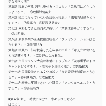
手を見抜く能力
第五話 職員の事故で押し寄せるマスコミ／「緊急時にどうした
らよいか？」－⑬危機対処能力
第六話 戦力になっていない新規採用職員／「職場内研修をどう
する？」－⑦統率力、⑭問題発見能力
第七話 異動してきた職員の戸惑い／「業務改善をどうする？」
－②説明能力
第八話 新規事業の企画提案説明会／「プレゼンテーションはど
うやる？」－②説明能力
第九話 職員の一部が提案した忘年会の中止／「考え方の違いを
どう調整する？」－⑫冷静になれる能力
第十話 市民マラソン大会の準備にトラブル／「花形選手のドタ
キャンをどうする？」－⑧相手を見抜く能力、⑥判断能力
第十一話 民間委託される文化施設／「指定管理者制度はどうな
る？」－⑥判断能力、⑪理解能力
第十二話 精神に変調をきたした職員／「メンタルヘルスをどう
する？」－⑨会話能力
■第４章 新しい時代に向けて、求められる対応力
はじめに