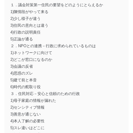
１．議会対策第一住民の要望をどのようにとらえるか
1)陳情段がやって来る
2)少し様子が違う
3)住民の意向とは違う
4)行政の説明責任
5)正論が通る
２．NPOとの連携－行政に求められているものは
1)ネットワークに向けて
2)どこが窓口になるのか
3)会議の反省
4)思惑のズレ
5)建て前と本音
6)時代の舵取り役
３．住民対応－安心と信頼のための行政
1)母子家庭の情報が漏れた
2)センシティブ情報
3)善意が通じない
4)本人了解の必要性
5)スレ違いはどこに