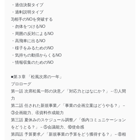
・過信決裂タイプ
・過剰説明タイプ
3)相手のNOを突破する
・勿体をつけるNO
・周囲の反対によるNO
・高飛車に出るNO
・様子をみるためのNO
・気持ちの動揺からくるNO
・情報収集のためのNO
■第３章 「松風次席の一年」
プロローグ
第一話 次席松風一郎の決意／「対応力とはなにか？」－①人間
力
第二話 任された新規事業／「事業の企画立案はどうやる？」－
③企画能力、④資料作成能力
第三話 夏休みのスケジュール調整／「係内コミュニケーション
をどうとる？」－⑤会議能力、⑩使命感
第四話 予算要求／「新規事業の予算をどう獲得する？」－⑧相