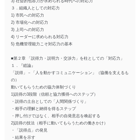
3) 社会的包容力が求められる時代への対応力
３．組織人としての対応力
1) 市民への対応力
2) 市場化への対応力
3) 上司への対応力
4) リーダーに求められる対応力
5) 危機管理能力こそ対応力の基本
■第２章 「説得力・説明力・交渉力」を柱としての「対応力」
１．『総論』
「説得」－「人を動かすコミュニケーション」（協働を支えるも
の）
動いてもらうための協力体制づくり
1)説得の3段階（信頼と協力獲得へのステップ）
・説得の土台としての「人間関係づくり」
・相手の理解と納得を得るステップ
・押し付けではなく、相手の自発意志を喚起する
2)説得の技法（相手に動いてもらうための働きかけ）
・「説得点」の発見
・結果を示す