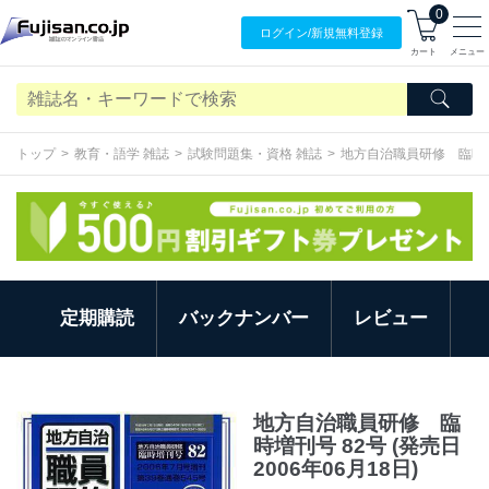
0
ログイン/
新規無料
登録
カート
メニュー
トップ
教育・語学 雑誌
試験問題集・資格 雑誌
地方自治職員研修 臨時
定期購読
バックナンバー
レビュー
地方自治職員研修 臨
時増刊号 82号 (発売日
2006年06月18日)