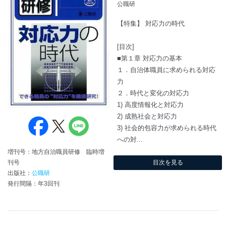
公職研
【特集】 対応力の時代
[目次]
■第１章 対応力の基本
１．自治体職員に求められる対応
力
２．時代と変化の対応力
1) 高度情報化と対応力
2) 成熟社会と対応力
3) 社会的包容力が求められる時代
への対...
増刊号：地方自治職員研修 臨時増
刊号
目次を見る
出版社：
公職研
発行間隔：年3回刊