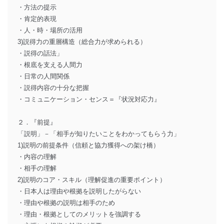
・方法の提示
・肯定的表現
・人・時・場所の活用
3)説得力の重層構造（総合力が求められる）
・説得の話法」
・根底を支える人間力
・日常の人間関係
・説得内容の十分な把握
・コミュニケーション・センス＝『状況対応力』
２．『前提』
「説明」－「相手が知りたいことをわかってもらう力」
1)説明の前提条件（信頼と協力獲得への架け橋）
・内容の理解
・相手の理解
2)説明のコア・スキル（理解促進の重要ポイント）
・日本人は理由や根拠を説明したがらない
・理由や根拠の説明は相手のため
・理由・根拠としてのメリットを強調する