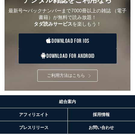
トカード決済などの決済代行・料金回収会社、広
告配信サービス会社
最新号〜バックナンバーまで7000冊以上の雑誌
（電子
提供先：出版社、出版物発売元、卸売会社、販売
書籍）が無料で読み放題！
店など商品の供給者、梱包会社、配送会社、新聞
タダ読みサービス
を楽しもう！
販売店などの梱包・配送・配達会社
４．開示対象個人情報の「開示」「訂正」等の請求につ
DOWNLOAD FOR IOS
いて
当社は、本人から、開示対象個人情報について利用目的
DOWNLOAD FOR ANDROID
の通知を求められた場合には、遅滞なくこれに応じま
す。ただし、以下①～④のいずれかに該当する場合は、
利用目的の通知を行なうことはできません。そのとき
ご利用方法はこちら
は、本人に遅滞無くその旨を通知するとともに、理由を
説明させていただきます。
①利用目的を本人に通知し、又は公表することによって
本人又は第三者の生命、身体、財産その他の権利利益を
害するおそれがある場合
総合案内
②利用目的を本人に通知し、又は公表することによって
当該事業者の権利又は正当な利益を害するおそれがある
アフィリエイト
採用情報
場合
③国の機関又は地方公共団体が法令の定める事務を遂行
プレスリリース
お問い合わせ
することに対して協力する必要がある場合であって、利