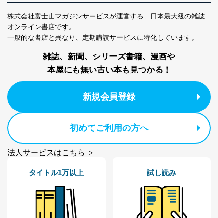
購入商品の配送のため
商品代金回収のため
株式会社富士山マガジンサービスが運営する、
日本最大級の雑誌
ｅメール等による商品、サービ
オンライン書店です。
ス、キャンペーン等の広告の案内
当社の定期購読サ
一般的な書店と異なり、
定期購読サービスに特化しています。
のため
1
ービス等をご利用
個人が特定できない形で取得した
の方の個人情報
雑誌、新聞、シリーズ書籍、漫画や
閲覧履歴や購買履歴等の情報を分
析して、趣味・嗜好に
本屋にも無い古い本も見つかる！
応じた新商品・サービスに関する
広告のため
当社にお問合わせ
お問い合わせ対応、トラブル対
新規会員登録
2
いただいた方の個
処、オペレーター教育など応対品
人情報
質向上のため
カスタマーQ＆Aサイトの投稿内容
初めてご利用の方へ
の確認のため
ｅメール等によるカスタマーQ＆A
当社カスタマーQ＆
サイトのサービス内容のご案内の
法人サービスはこちら ＞
3
Aサービス利用者
ため
ｅメール等による商品、サービ
タイトル1万以上
試し読み
ス、キャンペーン等の広告に関す
るご案内のため
採用応募者の方の
4
採用選考、ご連絡のため
個人情報
当社の従業者の個
人事、総務などの雇用管理等のた