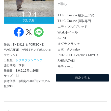
ボ推し
T.U.C Groupe 横浜三ツ沢
試し読み
T.U.C Groupe 買取専門
エディブル/ブリッド
Workホイール
AZ oil
オグラクラッチ
雑誌：THE 911 ＆ PORSCHE
目次 AD index
MAGAZINE（ザ911アンドポルシェ
マガジン）
PORSCHE Graphics MIYUKI
出版社：
シグマプランニング
SHIMAZAKI
発行間隔：季刊
モティー...
発売日：3,6,9,12月の26日
サイズ：B4
目次を見る
参考価格：[紙版]2,000円 [デジタル
版]990円