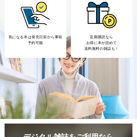
当社は、取得した個人情報を適切に管理し､あらかじめ
本人の同意を得ることなく第三者に提供することはあり
ません。ただし、次の場合は除きます。
法令に基づく場合
人の生命､身体または財産の保護のために必要がある
気になる本は
発売日前から事前
定期購読なら
場合であって、本人の同意を得ることが困難であると
予約可能
お得に本が読めて
き。
送料無料の雑誌も！
公衆衛生の向上または児童の健全な育成の推進のため
に特に必要がある場合であって、本人の同意を得るこ
とが困難である場合。
国の機関もしくは地方公共団体またはその委託を受け
た者が法令の定める事務を遂行することに対して協力
する必要がある場合であって、本人の同意を得ること
により当該事務の遂行に支障を及ぼすおそれがあると
き。
上記２．の利用目的を実施するために守秘義務を結ん
だ企業に、業務の一部として個人情報の取扱いを委
託・提供する場合、その業務に必要な範囲で委託・提
供先企業に個人情報を開示することがあります。
委託・提供先企業は具体的には以下のような企業です
が、これらに限りません。
委託先：カスタマーサポート支援会社 、クレジッ
デジタル雑誌をご利用なら