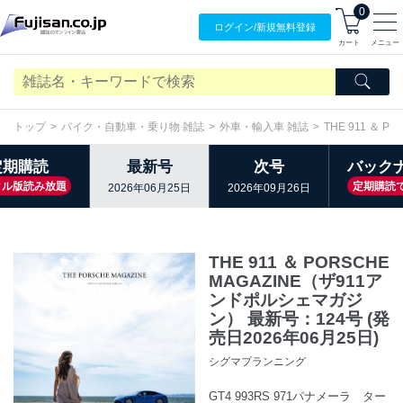
0
ログイン/
新規無料
登録
カート
メニュー
トップ
バイク・自動車・乗り物 雑誌
外車・輸入車 雑誌
THE 911 ＆
定期購読
最新号
次号
バック
タル版読み放題
定期購読
2026年06月25日
2026年09月26日
THE 911 ＆ PORSCHE
MAGAZINE（ザ911ア
ンドポルシェマガジ
ン） 最新号：124号 (発
売日2026年06月25日)
シグマプランニング
GT4 993RS 971パナメーラ ター