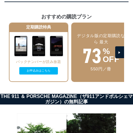
当社は、個人情報の正確性及び安全性を確保するため
に、下記セキュリティ対策をはじめとする安全対策を実
おすすめの購読プラン
施し、個人情報の漏えい、滅失またはき損の防止及び是
正に努めます。
定期購読特典
アクセス制御
デジタル版の定期購読な
個人データを取り扱うことのできる機器及び当該
ら 最大
機器を取り扱う従業者を明確化し、 個人データへ
73
の不要なアクセスを防止しています。
%
OFF
アクセス者の識別と認証
バックナンバーが読み放題
機器に標準装備されているユーザー制御機能（ユ
550円／冊
ーザーアカウント制御）により、個人情報データ
お申込みはこちら
ベース等を取り扱う情報システムを使用する従業
者を識別・認証しています。
外部からの不正アクセス等の防止
THE 911 ＆ PORSCHE MAGAZINE（ザ911アンドポルシェマ
個人データを取り扱う機器等のオペレーティング
ガジン）の無料記事
システムを最新の状態に保持しています。
個人データを取り扱う機器等にセキュリティ対策
ソフトウェア等を導入し、自動更新 機能等の活用
により、これを最新状態としています。
情報システムの使用に伴う漏洩等の防止