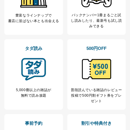
5
人情報
め
パートナー（提携
購入商品配送のため
企業）からの委託
提携企業及びお客様がご購入され
バックナンバー1冊まるごと試
豊富なラインナップで
により当社の
た商品の発売元企業からのｅメー
し読み
したり、最新号も試し読
書店に並ばない本とも出会える
6
定期購読サービス
ル等による商品、
みできる
等をご利用の方の
サービス、キャンペーン等の広告
個人情報
に関するご案内のため
当社のサービス利用状況の把握お
タダ読み
500円OFF
よびその分析のため
お問い合わせ対応、トラブル対
SNS公式アカウン
処、オペレーター教育など応対品
7
トに登録された方
質向上のため
の個人情報
その他当社のプライバシーポリシ
ー等にて公表する利用目的達成の
ため
※上記の利用目的のうちNo.1～5については保有個人デ
5,000冊以上の雑誌が
普段読んでいる雑誌のレビュー
ータ（開示対象個人情報）の利用目的であり、下記4.の
無料で読み放題
投稿で
500円割ギフト券をプレ
開示等のご請求に対応させていただきます。
ゼント
なお、6、7については、パートナー（提携企業）様又は
各SNS運営会社様にご請求いただきますようお願い致し
ます。
事前予約
割引や特典付き
３．個人情報の第三者提供について