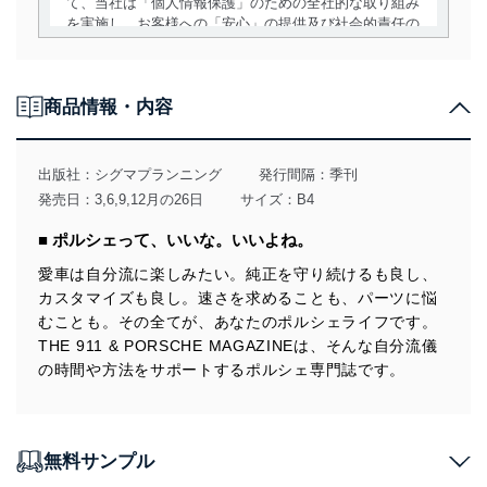
て、当社は「個人情報保護」のための全社的な取り組み
を実施し、お客様への「安心」の提供及び社会的責任の
責務を果たすことを確実にいたします。
個人情報の取得・利用・提供について
商品情報・内容
当社は、個人情報の取得・利用・提供に際して、その利
用目的を明確にし、本人の同意を得たうえで利用目的の
達成に必要な範囲内で適法かつ公正な手段によって取
出版社：
シグマプランニング
発行間隔：季刊
得・利用・提供を行います。また、当社が保有している
発売日：3,6,9,12月の26日
サイズ：B4
個人情報は、同意を得ずに目的外利用、第三者への提
供・開示は行いません。当社においてはこれらの取り組
■ ポルシェって、いいな。いいよね。
みを確実にするため、従業者等の教育を徹底してまいり
ます。また、目的外利用を行わないために、適切な管理
愛車は自分流に楽しみたい。純正を守り続けるも良し、
措置を講じます。
カスタマイズも良し。速さを求めることも、パーツに悩
むことも。その全てが、あなたのポルシェライフです。
法令遵守
THE 911 & PORSCHE MAGAZINEは、そんな自分流儀
当社は、個人情報に関連する法令、国が定める指針及び
の時間や方法をサポートするポルシェ専門誌です。
その他の規範を遵守します。また、当社の管理の仕組み
に、これらの法令及びその他の規範を常に適合させま
す。
無料サンプル
個人情報の安全管理措置