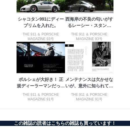
メール等により個人データの含まれるファイルを
送信する場合に、当該ファイルへのパスワードを
設定しています。
シャコタン991にディー
西海岸の不良の匂いがす
プリムを入れた。
るレーシー・スタンス
個人情報保護マネジメントシステムの継続的改善
系。アウトロ...
THE 911 ＆ PORSCHE
THE 911 ＆ PORSCHE
当社は、内部監査及びマネジメントレビューの機会を通
MAGAZINE 93号
MAGAZINE 93号
じて、個人情報保護マネジメントシステムを継続的に改
善し、常に最良の状態を維持します。
苦情及び相談受付け窓口
貴殿の個人情報及び当社の個人情報保護マネジメントシ
ステムに関するご相談及び苦情については以下までご連
ポルシェが大好き！ 正
メンテナンスは欠かせな
絡ください。
規ディーラーマンだって
いが、意外に知られてい
適切、かつ迅速に対応させていただきます。
クラブマン...
ないターボ...
THE 911 ＆ PORSCHE
THE 911 ＆ PORSCHE
株式会社富士山マガジンサービス 個人情報問い合わせ
MAGAZINE 91号
MAGAZINE 91号
係
TEL：0570-200-223
FAX：03-5459-7073
e-mail：
cs@fujisan.co.jp
この雑誌の読者はこちらの雑誌も買っています！
改訂：2025年2月20日