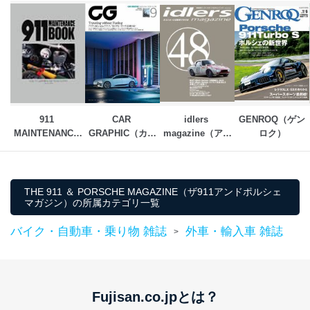
制定：2005年4月1日
株式会社富士山マガジンサービス
代表取締役会長 西野 伸一郎
個人情報の取扱いについて
１．個人情報保護管理者
当社は以下の個人情報保護管理者を設置し、個人情報保
911 
CAR 
idlers 
GENROQ（ゲン
護管理者の責任のもと、個人情報を取得・アクセス・利
MAINTENANCE 
GRAPHIC（カー
magazine（アイ
ロク）
用・提供・管理いたします。
BOOK
グラフィック）
ドラーズマガジ
東京都渋谷区南平台町16-11
ン）
株式会社富士山マガジンサービス
代表取締役会長 西野 伸一郎
THE 911 ＆ PORSCHE MAGAZINE（ザ911アンドポルシェ
個人情報保護管理者: 経営管理グループディレクター 前
マガジン）の所属カテゴリ一覧
田 嘉也
バイク・自動車・乗り物 雑誌
外車・輸入車 雑誌
>
２．利用目的
当社が取り扱う開示対象個人情報の利用目的は次のとお
りです。
Fujisan.co.jpとは？
No
個人情報の種類
利用目的