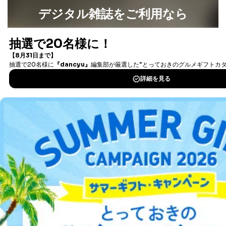
デジタル雑誌をご利用なら
最新号〜バックナンバーまで7000冊以上の雑誌
（電子
書籍）が無料で読み放題！
タダ読みサービス
を楽しもう！
DOWNLOAD FOR IOS
DOWNLOAD FOR ANDROID
ご利用方法はこちら
総合案内
アフィリエイト
採用情報