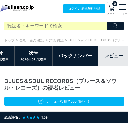
0
ログイン/
新規無料
登録
カート
メニュー
トップ
芸能・音楽 雑誌
洋楽 雑誌
BLUES＆SOUL RECORDS（ブ
号
次号
バックナンバー
レビュー
月25日
2026年08月25日
BLUES＆SOUL RECORDS（ブルース＆ソウ
ル・レコーズ）の読者レビュー
レビュー投稿で500円割引！
総合評価：
★★★★★
4.59