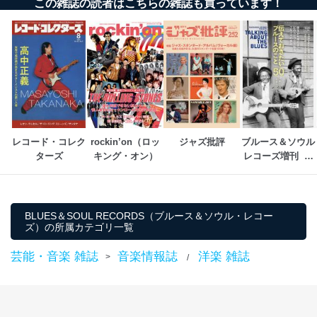
この雑誌の読者はこちらの雑誌も買っています！
レコード・コレク
rockin’on（ロッ
ジャズ批評
ブルース＆ソウル
ターズ
キング・オン）
レコーズ増刊  伝
えておきたいブル
ースのこと50
BLUES＆SOUL RECORDS（ブルース＆ソウル・レコー
ズ）の所属カテゴリ一覧
芸能・音楽 雑誌
音楽情報誌
洋楽 雑誌
>
/