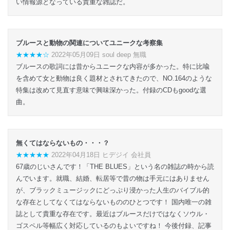
い情報源となっている貴重な雑誌だ。
ブルースと動物の関連についてユニークな考察集
★★★★☆
2022年05月09日 soul deep 無職
ブルースの歌詞には昔からユニークな内容が多かった。特に比喩
を含めて女と動物は良く題材とされてきたので、NO.164のような
特集は改めて見直す意味で興味深かった。付録のCDもgoodな選
曲。
無くてはならないもの・・・？
★★★★★
2022年04月18日 ヒデジイ 会社員
67歳のじいさんです！「THE BLUES」という名の雑誌の時から読
んでいます。就職、結婚、転居等で昔の物は手元にはありません
が、ブラックミュージックにどっぷり浸かった人生のバイブル的
な存在としてなくてはならないもののひとつです！ 国内唯一の雑
誌として貴重な存在です。最近はブルースだけではなくソウル・
ゴスペル等幅広く対応しているのもよいですね！ 今後付録、記事