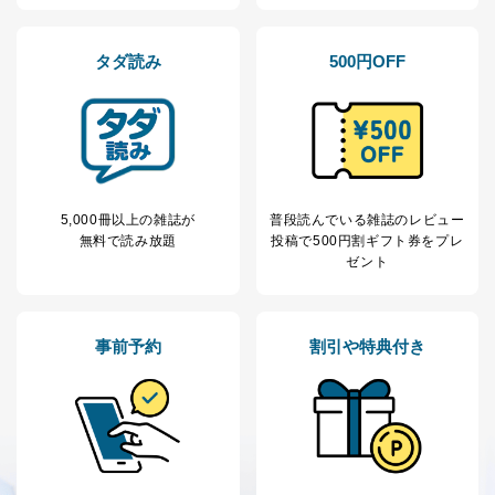
ｅメール等による商品、サービ
ス、キャンペーン等の広告の案内
当社の定期購読サ
のため
1
ービス等をご利用
タダ読み
500円OFF
個人が特定できない形で取得した
の方の個人情報
閲覧履歴や購買履歴等の情報を分
析して、趣味・嗜好に
応じた新商品・サービスに関する
広告のため
当社にお問合わせ
お問い合わせ対応、トラブル対
2
いただいた方の個
処、オペレーター教育など応対品
人情報
質向上のため
5,000冊以上の雑誌が
普段読んでいる雑誌のレビュー
カスタマーQ＆Aサイトの投稿内容
無料で読み放題
投稿で
500円割ギフト券をプレ
の確認のため
ゼント
ｅメール等によるカスタマーQ＆A
当社カスタマーQ＆
サイトのサービス内容のご案内の
3
Aサービス利用者
ため
ｅメール等による商品、サービ
事前予約
割引や特典付き
ス、キャンペーン等の広告に関す
るご案内のため
採用応募者の方の
4
採用選考、ご連絡のため
個人情報
当社の従業者の個
人事、総務などの雇用管理等のた
5
人情報
め
パートナー（提携
購入商品配送のため