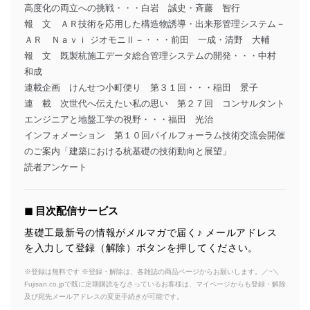
高度化の両立への挑戦・・・白岩 誠史・斉藤 智行
報 文 ＡＲ技術を応用した構造物誘導・出来形管理システム－
ＡＲ Ｎａｖｉ ジオモニⅡ－・・・前田 一成・清野 大輔
報 文 既製杭施工データ総合管理システムの開発・・・中村
和成
連載企画 けんせつ小町便り 第３１回・・・稲田 景子
連 載 次世代へ伝えたい私の思い 第２７回 コンサルタント
エンジニアと地盤工学の視野・・・福田 光治
インフォメーション 第１０回パイルフォーラム技術交流会開催
のご案内「建築における杭基礎の技術動向と展望」
読者アンケート
◼︎ 目次配信サービス
基礎工最新号の情報がメルマガで届く♪ メールアドレス
を入力して登録（解除）ボタンを押してください。
※登録は無料です ※登録・解除は、各雑誌の商品ページからお願いします。／~＼
Fujisan.co.jpで既に定期購読をなさっているお客様は、マイページからも登録・解除
及び宛先メールアドレスの変更手続きが可能です。