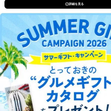
本人の同意を得ることなく第三者に提供することはあり
DOWNLOAD FOR IOS
ません。ただし、次の場合は除きます。
法令に基づく場合
DOWNLOAD FOR ANDROID
人の生命､身体または財産の保護のために必要がある
場合であって、本人の同意を得ることが困難であると
き。
公衆衛生の向上または児童の健全な育成の推進のため
ご利用方法はこちら
に特に必要がある場合であって、本人の同意を得るこ
とが困難である場合。
国の機関もしくは地方公共団体またはその委託を受け
た者が法令の定める事務を遂行することに対して協力
総合案内
する必要がある場合であって、本人の同意を得ること
により当該事務の遂行に支障を及ぼすおそれがあると
き。
アフィリエイト
採用情報
上記２．の利用目的を実施するために守秘義務を結ん
だ企業に、業務の一部として個人情報の取扱いを委
プレスリリース
お問い合わせ
託・提供する場合、その業務に必要な範囲で委託・提
供先企業に個人情報を開示することがあります。
委託・提供先企業は具体的には以下のような企業です
利用規約
プライバシーポリシー
特定商取引法に基づく表示
会社案内
出版社の皆様へ
が、これらに限りません。
投資家の皆様へ
サイトマップ
委託先：カスタマーサポート支援会社 、クレジッ
トカード決済などの決済代行・料金回収会社、広
告配信サービス会社