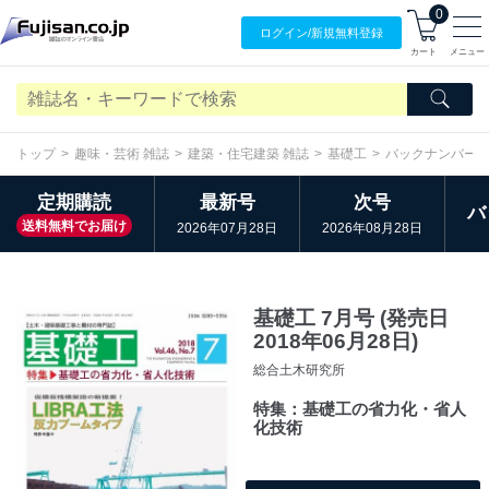
0
ログイン/
新規無料
登録
カート
メニュー
トップ
趣味・芸術 雑誌
建築・住宅建築 雑誌
基礎工
バックナンバー
定期購読
最新号
次号
バ
送料無料でお届け
2026年07月28日
2026年08月28日
基礎工 7月号 (発売日
2018年06月28日)
総合土木研究所
特集：基礎工の省力化・省人
化技術