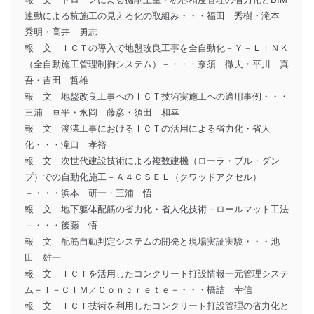
連動による杭施工の見える化の取組み・・・福田 秀樹・滝本
秀明・高井 勇志
報 文 ＩＣＴの導入で地盤改良工事を全自動化－Ｙ－ＬＩＮＫ
（全自動施工管理制御システム）－・・・奈須 徹夫・平川 真
吾・吉田 哲雄
報 文 地盤改良工事へのＩＣＴ技術実施工への適用事例・・・
三浦 亘平・永岡 藤彦・須田 和幸
報 文 浚渫工事におけるＩＣＴの活用による省力化・省人
化・・・滝口 孝裕
報 文 次世代建設技術による複数建機（ローラ・ブル・ダン
プ）での自動化施工－Ａ４ＣＳＥＬ（クワッドアクセル）
－・・・浜本 研一・三浦 悟
報 文 地下躯体配筋の省力化・省人化技術－ロールマット工法
－・・・後藤 悟
報 文 配筋自動判定システムの開発と現場実証実験・・・池
田 雄一
報 文 ＩＣＴを活用したコンクリート打設情報一元管理システ
ム－Ｔ－ＣＩＭ／Ｃｏｎｃｒｅｔｅ－・・・橋詰 幸信
報 文 ＩＣＴ技術を利用したコンクリート打設管理の省力化と