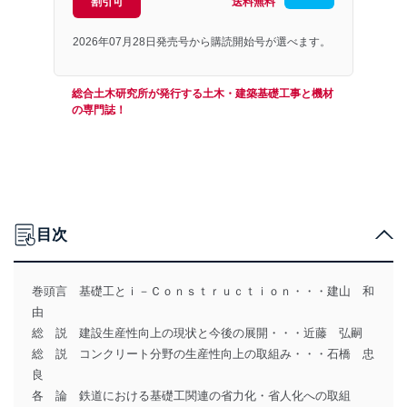
割引可
送料無料
2026年07月28日発売号から購読開始号が選べます。
総合土木研究所が発行する土木・建築基礎工事と機材
の専門誌！
目次
巻頭言 基礎工とｉ－Ｃｏｎｓｔｒｕｃｔｉｏｎ・・・建山 和
由
総 説 建設生産性向上の現状と今後の展開・・・近藤 弘嗣
総 説 コンクリート分野の生産性向上の取組み・・・石橋 忠
良
各 論 鉄道における基礎工関連の省力化・省人化への取組