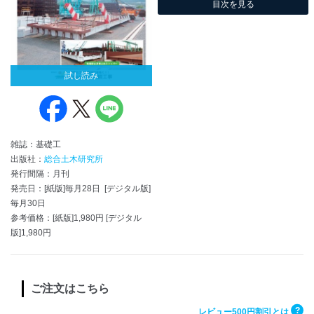
目次を見る
試し読み
雑誌：基礎工
出版社：
総合土木研究所
発行間隔：月刊
発売日：[紙版]毎月28日 [デジタル版]
毎月30日
参考価格：[紙版]1,980円 [デジタル
版]1,980円
ご注文はこちら
?
レビュー500円割引とは