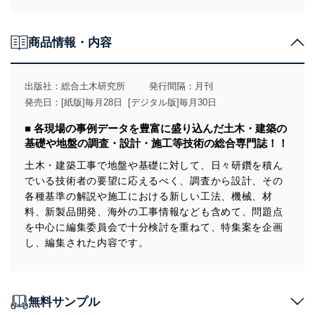
責務を果たすことを確実にいたします。
個人情報の取得・利用・提供について
商品情報・内容
当社は、個人情報の取得・利用・提供に際して、その利
用目的を明確にし、本人の同意を得たうえで利用目的の
達成に必要な範囲内で適法かつ公正な手段によって取
出版社：
総合土木研究所
発行間隔：月刊
得・利用・提供を行います。また、当社が保有している
発売日：[紙版]毎月28日 [デジタル版]毎月30日
個人情報は、同意を得ずに目的外利用、第三者への提
供・開示は行いません。当社においてはこれらの取り組
■ 各現場の事例データを豊富に盛り込んだ土木・建築の
みを確実にするため、従業者等の教育を徹底してまいり
基礎や地盤の調査・設計・施工等技術の総合専門誌！！
ます。また、目的外利用を行わないために、適切な管理
措置を講じます。
土木・建築工事で地盤や基礎に対して、日々研鑽を積ん
でいる技術者の要望に応えるべく、調査から設計、その
法令遵守
各種基準の解説や施工における新しい工法、機械、材
当社は、個人情報に関連する法令、国が定める指針及び
料、新製品開発、海外の工事情報なども含めて、問題点
その他の規範を遵守します。また、当社の管理の仕組み
を中心に編集委員会で十分検討を重ねて、特集案を企画
に、これらの法令及びその他の規範を常に適合させま
し、編集された内容です。
す。
個人情報の安全管理措置
無料サンプル
当社は、個人情報の正確性及び安全性を確保するため