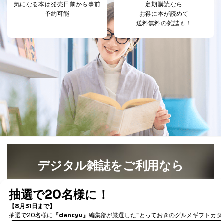
気になる本は
発売日前から事前
定期購読なら
企業）からの委託
提携企業及びお客様がご購入され
予約可能
お得に本が読めて
により当社の
た商品の発売元企業からのｅメー
6
送料無料の雑誌も！
定期購読サービス
ル等による商品、
等をご利用の方の
サービス、キャンペーン等の広告
個人情報
に関するご案内のため
当社のサービス利用状況の把握お
よびその分析のため
お問い合わせ対応、トラブル対
SNS公式アカウン
処、オペレーター教育など応対品
7
トに登録された方
質向上のため
の個人情報
その他当社のプライバシーポリシ
ー等にて公表する利用目的達成の
ため
※上記の利用目的のうちNo.1～5については保有個人デ
ータ（開示対象個人情報）の利用目的であり、下記4.の
開示等のご請求に対応させていただきます。
なお、6、7については、パートナー（提携企業）様又は
デジタル雑誌をご利用なら
各SNS運営会社様にご請求いただきますようお願い致し
ます。
最新号〜バックナンバーまで7000冊以上の雑誌
（電子
書籍）が無料で読み放題！
３．個人情報の第三者提供について
タダ読みサービス
を楽しもう！
当社は、取得した個人情報を適切に管理し､あらかじめ