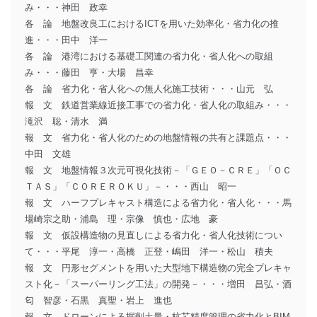
み・・・神田 政幸
各 論 地盤改良工におけるICTを用いた効率化・省力化の推
進・・・田中 洋一
各 論 港湾における基礎工関連の省力化・省人化への取組
み・・・藤田 亨・大場 昌幸
各 論 省力化・省人化への無人化施工技術・・・山元 弘
報 文 鉄道営業線近接工事での省力化・省人化の取組み・・・
滝沢 聡・清水 満
報 文 省力化・省人化のための地盤情報の共有と課題点・・・
中田 文雄
報 文 地盤情報３次元可視化技術－「ＧＥＯ－ＣＲＥ」「ＯＣ
ＴＡＳ」「ＣＯＲＥＲＯＫＵ」－・・・西山 昭一
報 文 ハーフプレキャスト構造による省力化・省人化・・・馬
場崎宗之助・浦島 理・宗像 慎也・広地 豪
報 文 仮設構造物の見直しによる省力化・省人化技術につい
て・・・平尾 淳一・高橋 正登・嶋田 洋一・松山 積夫
報 文 円形セグメントを用いた大型地下構造物の完全プレキャ
スト化－「スーパーリング工法」の開発－・・・増田 昌弘・酒
匂 智彦・石黒 真聖・岩上 進也
報 文 ドローンによる掘削土量・杭芯精度管理の省力化とBIM