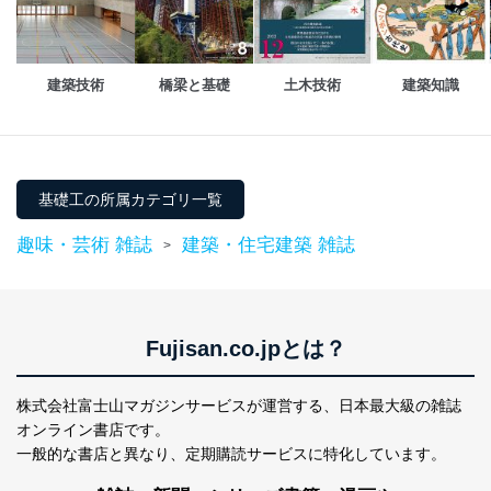
設定しています。
個人情報保護マネジメントシステムの継続的改善
建築技術
橋梁と基礎
土木技術
建築知識
当社は、内部監査及びマネジメントレビューの機会を通
じて、個人情報保護マネジメントシステムを継続的に改
善し、常に最良の状態を維持します。
苦情及び相談受付け窓口
基礎工の所属カテゴリ一覧
貴殿の個人情報及び当社の個人情報保護マネジメントシ
ステムに関するご相談及び苦情については以下までご連
趣味・芸術 雑誌
建築・住宅建築 雑誌
>
絡ください。
適切、かつ迅速に対応させていただきます。
株式会社富士山マガジンサービス 個人情報問い合わせ
係
Fujisan.co.jpとは？
TEL：0570-200-223
FAX：03-5459-7073
株式会社富士山マガジンサービスが運営する、
日本最大級の雑誌
e-mail：
cs@fujisan.co.jp
オンライン書店です。
改訂：2025年2月20日
一般的な書店と異なり、
定期購読サービスに特化しています。
制定：2005年4月1日
株式会社富士山マガジンサービス