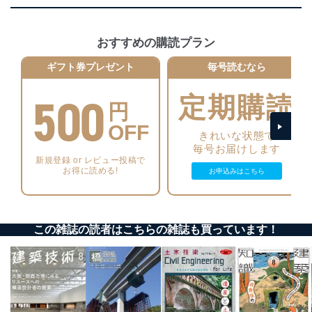
に、下記セキュリティ対策をはじめとする安全対策を実
施し、個人情報の漏えい、滅失またはき損の防止及び是
正に努めます。
おすすめの購読プラン
アクセス制御
個人データを取り扱うことのできる機器及び当該
ギフト券プレゼント
毎号読むなら
機器を取り扱う従業者を明確化し、 個人データへ
の不要なアクセスを防止しています。
500
定期購読
円
アクセス者の識別と認証
機器に標準装備されているユーザー制御機能（ユ
OFF
きれいな状態で
ーザーアカウント制御）により、個人情報データ
毎号お届けします
ベース等を取り扱う情報システムを使用する従業
新規登録 or レビュー投稿で
者を識別・認証しています。
お得に読める!
お申込みはこちら
外部からの不正アクセス等の防止
個人データを取り扱う機器等のオペレーティング
システムを最新の状態に保持しています。
この雑誌の読者はこちらの雑誌も買っています！
個人データを取り扱う機器等にセキュリティ対策
ソフトウェア等を導入し、自動更新 機能等の活用
により、これを最新状態としています。
情報システムの使用に伴う漏洩等の防止
メール等により個人データの含まれるファイルを
送信する場合に、当該ファイルへのパスワードを