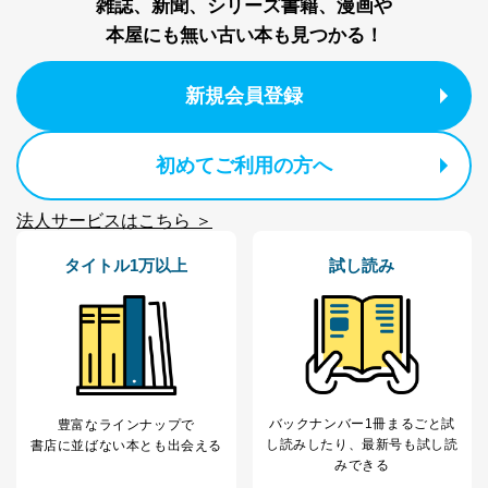
雑誌、新聞、シリーズ書籍、漫画や
代表取締役会長 西野 伸一郎
本屋にも無い古い本も見つかる！
個人情報の取扱いについて
１．個人情報保護管理者
新規会員登録
当社は以下の個人情報保護管理者を設置し、個人情報保
護管理者の責任のもと、個人情報を取得・アクセス・利
初めてご利用の方へ
用・提供・管理いたします。
東京都渋谷区南平台町16-11
法人サービスはこちら ＞
株式会社富士山マガジンサービス
代表取締役会長 西野 伸一郎
タイトル1万以上
試し読み
個人情報保護管理者: 経営管理グループディレクター 前
田 嘉也
２．利用目的
当社が取り扱う開示対象個人情報の利用目的は次のとお
りです。
バックナンバー1冊まるごと試
No
個人情報の種類
利用目的
豊富なラインナップで
し読み
したり、最新号も試し読
書店に並ばない本とも出会える
購入商品の配送のため
みできる
商品代金回収のため