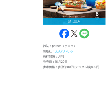
試し読み
雑誌：poroco（ポロコ）
出版社：
えんれいしゃ
発行間隔：月刊
発売日：毎月20日
参考価格：[紙版]880円 [デジタル版]800円