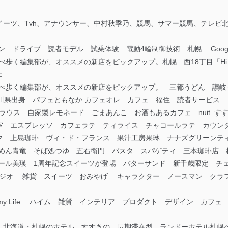
ーツ、Tvh、アナウンサー、中村秋季乃、競馬、サマー競馬、テレビ北海道
 ドライブ 読者モデル 試乗体験 電動4輪制御技術 札幌 Googl
べ歩く編集部が、オススメの新店をピックアップ。札幌 西18丁目「Hi Br
ェ
々食べ歩く編集部が、オススメの新店をピックアップ。 三都うどん 讃
川県出身 パフェともなか カフェオレ カフェ 福住 読者サービス
 カラウス 自家製レモネード ごまあんこ お酒もあるカフェ nuit. 
室 エスプレッソ カフェラテ ティライス チャコールラテ カウン
ク 上島珈琲 ヴィ・ド・フランス 果汁工房果琳 ナナズグリーンテ
ーめん青竜 そば処つゆ 五右衛門 パスタ スパゲティ 三本珈琲店 
テール美瑛 1周年記念スイーツが登場 バターサンド 新千歳限定 
スタジオ 雑貨 スイーツ おみやげ キャラクター ノースマン クラ
 of my Life ハイム 雑貨 インテリア プロダクト デザイン カ
 北海道・札幌のホテル すすきの 長期滞在型 ランドーホテル札