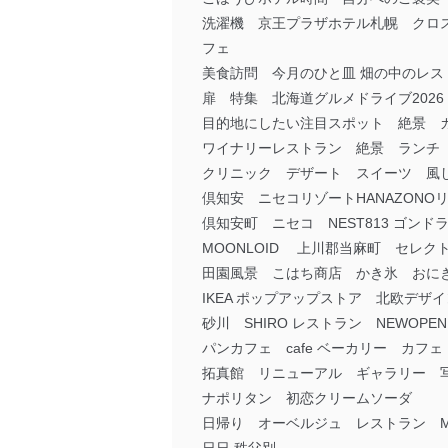
洗濯機 京王プラザホテル札幌 クロスホテ
フェ
美食訪問 今月のひと皿 畑の中のレス
扉 特集 北海道グルメドライブ2026
目的地にしたい注目スポット 絶景 カフ
ワイナリーレストラン 絶景 ランチ
クリニック デザート スイーツ 風
倶知安 ニセコリゾートHANAZON
倶知安町 ニセコ NEST813 ゴ
MOONLOID 上川郡当麻町 セレク
田園風景 こはち商店 かき氷 おに
IKEA ポップアップストア 北欧デ
砂川 SHIRO レストラン NEWOPE
パンカフェ cafe ベーカリー カフェ
拓真館 リニューアル ギャラリー 写
ナポリタン 初恋クリームソーダ
日帰り オーベルジュ レストラン Mai