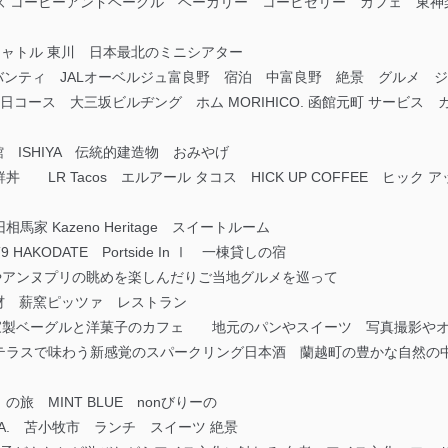
 アローズ コーヒーアンドベーグル ベーカリー コーヒゼリー カフェ
 キャトル 東川 日本最北のミニシアター
TI ジ アバンティ JALオーベルジュ富良野 宿泊 中富良野 絶景 グルメ 
コース 大三坂ビルヂング ホム MORIHICO. 函館元町 サービス カ
m 函館 ISHIYA 伝統的建造物 おみやげ
LR Tacos エルアール タコス HICK UP COFFEE ヒック
 Kazeno Heritage スイートルーム
KODATE Portside In Ⅰ 一棟貸しの宿
山やアンヌプリの眺めを楽しんだりご当地グルメを巡って
旬食材 薪窯ピッツァ レストラン
 自家製ベーグルと洋菓子のカフェ 地元のパンやスイーツ 写真撮影や
テラスで味わう新感覚のスパークリング日本酒 蘭越町の豊かな自然の
 MINT BLUE nonびりーの
ZAWA. 苫小牧市 ランチ スイーツ 絶景