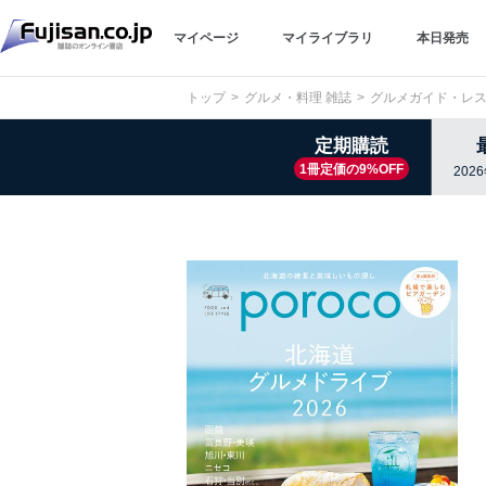
マイページ
マイライブラリ
本日発売
トップ
グルメ・料理 雑誌
グルメガイド・レス
定期購読
1冊定価の9%OFF
202