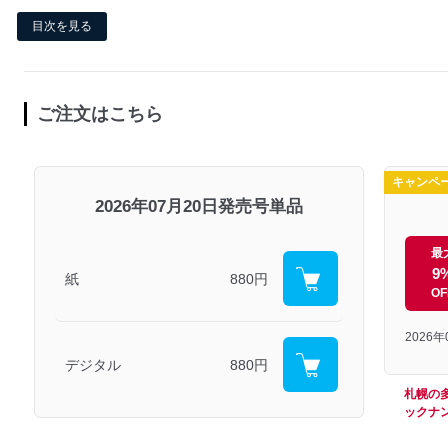
目次を見る
ご注文はこちら
キャンペ
2026年07月20日発売号単品
最
9
紙
880円
OF
2026
デジタル
880円
札幌の
ックナ