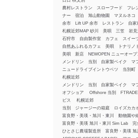
日日 秩父別
農村レストラン スローフード フレンチ
ナー 宿泊 旭山動物園 マヌルネコ
余市 Lift UP 余市 レストラン 
札幌近郊MAP 砂川 美唄 三笠 岩
石狩市 自由製作室 カフェ スイー
自然あふれるカフェ 美唄 トナリノ
美唄 新店 NEWOPEN ニューオープ
メンドリン 当別 自家製ベイク マ
ニュードライブイントウベツ 当別町
札幌近郊
メンドリン 当別 自家製ベイク マ
オフショア Offshore 当別 FT
ビス 札幌近郊
当別 ジャージーの箱庭 ロイズカカオ
富良野・美瑛・旭川・東川 動物園や絶
富良野・美瑛 旭川・東川 Sim Lab
ひとさじ農場製造所 富良野・美瑛 旭