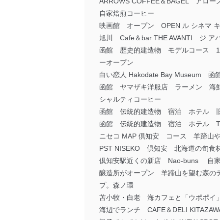
ARROWS COFFEE＆BAGEL
自家焙煎コーヒー
映画館 オープン OPEN ル シネマ
旭川 Cafe＆bar THE AVAN
函館 歴史的建造物 モデルコース 1日
ーオープン
白い恋人 Hakodate Bay Museu
函館 ヤマザキ洋服店 ラーメン 海鮮丼 
シャルティコーヒー
函館 伝統的建造物 宿泊 ホテル 旧相馬家
函館 伝統的建造物 宿泊 ホテル T9 HA
ニセコ MAP 倶知安 コース 羊蹄
PST NISEKO 倶知安 北海道の
倶知安駅近くの新店 Nao-buns
醸造所がオープン 羊蹄山を望む森の
プ。森ノ環
苫小牧・白老 海カフェと「ウポポイ」の旅
海辺でランチ CAFE＆DELI KITA