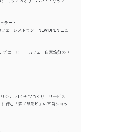
 東神楽 キタノカオリ ハンドドリップ
ジェラート
フェ レストラン NEWOPEN ニュ
 アップ コーヒー カフェ 自家焙煎スペ
オリジナルTシャツづくり サービス
中に佇む「森ノ醸造所」の直営ショッ