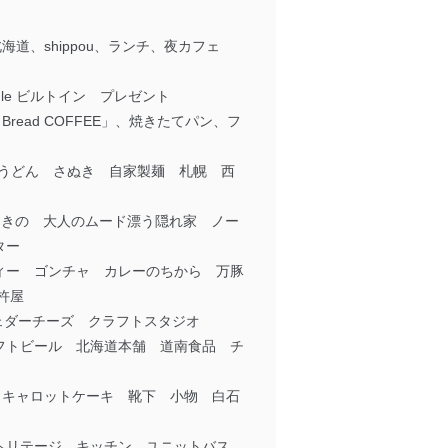
、shippou、ランチ、夜カフェ
e ビルトイン プレゼント
ead COFFEE」、焼きたてパン、フ
岐うどん さぬき 自家製麺 札幌 西
すすきの 大人のムード漂う隠れ家 ノー
ター
ィー ゴンチャ カレーのちから 万豚
杵屋
チェダーチーズ クラフトスタジオ
フトビール 北海道本舗 道南食品 チ
フェ キャロットケーキ 靴下 小物 白石
幌ヘリテージ キッチン ユニットバス