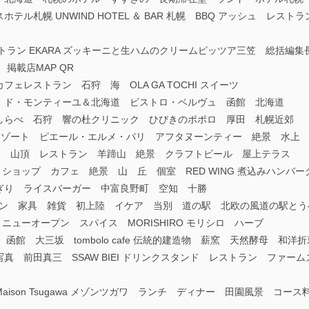
ル札幌 UNWIND HOTEL ＆ BAR 札幌 BBQ アッシュ レ
トラン EKARA ズッキーニと生ハムのクリームピッツア三笠 総括編集
 掲載店MAP QR
ェレストラン 石狩 海 OLA GA TOCHI スイーツ
 ド・モンティーユ＆北海道 ビストロ・ベルヴュ 函館 北海道
しらべ 石狩 響の杜クリニック ひびきのポポロ 厚田 札幌近郊
Oリゾート ピエール・エルメ・パリ アフタヌーンティー 絶景 水上
ンドラ 山頂 レストラン 羊蹄山 絶景 クラフトビール 屋上テラス
トショップ カフェ 絶景 山 丘 個室 RED WING 煮込みハンバー
ぎり ライスバーガー 中富良野町 空知 十勝
ザイン 家具 雑貨 初上陸 イケア 当別 道の駅 北欧の風道の駅とう
N ニューオープン スパイス MORISHIRO モリシロ ハーブ
 函館 大三坂 tombolo cafe 伝統的建造物 薪窯 天然酵母 和洋
真 前田真三 SSAW BIEI ドリンクスタンド レストラン ファー
son Tsugawa メゾンツガワ ランチ ディナー 田園風景 コース