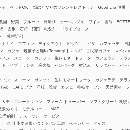
 ペットOK 畑のとなりのフレンチレストラン Good Life 旭
自家農園 野菜 フルーツ 日帰り オーベルジュ ワイン 雪洞 BOTTEGA
見沢 当別 石狩 沼田 秩父別 ドライブコース
ツ 札幌近郊
トナカイ マフィン テイクアウト ピッツァ ピザ カフェラテ 札
ン カフェ 焼菓子と珈琲 Tomarigi トマリギ 古民家カフェ スペ
フィン スコーン ガレット 生レモネードソータ カフェラテ テラス
 ドライブ ランチ 炭火焼 ハンバーグ 煮込み サラダバー バ
フィン スコーン ガレット 生レモネードソータ カフェラテ テラス
RADE FAB・CAFE プク 洋服 雑貨 カフェ 移転オープン 天然素
＆チョコレートタウン ファーム トゥー バー ソフトクリーム 札幌
景めぐり モデルコース MAP
 完全予約制 レストラン サービス
川・東川 小麦農家がつくるパン工房 ベーカリー アイス