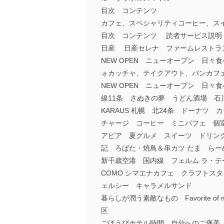
目次 コンテンツ
カフェ、スペシャリティコーヒー、スイ
目次 コンテンツ 読者サービス説明
日産 日産セレナ ファームレストラン
NEW OPEN ニューオープン 日々食
ォカッチャ、テイクアウト、パンカフ
NEW OPEN ニューオープン 日
線11条 さぬきの夢 うどん酒場 石
KARAUS 札幌 北24条 ドーナツ
チャージ コーヒー ミニパフェ 個
アピア 夏グルメ スイーツ ドリン
記 ろばた・焼鳥＆串カツ たま ら
新千歳空港 国内線 フェルム ラ・
COMO シマエナカフェ クラフト
ェルシー キャラメルサンド
暮らしが潤う素敵なもの Favorite
区
ごほうびホテル時間 自分へのご褒美