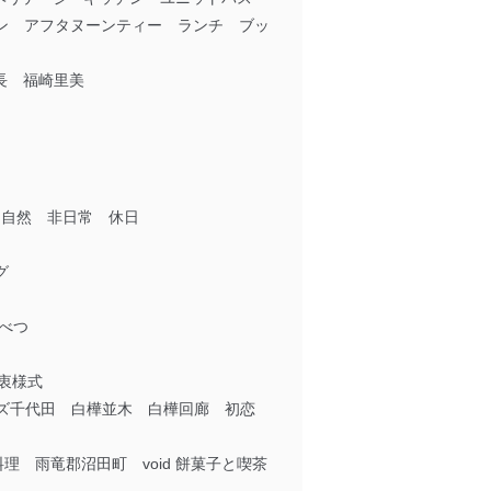
ストラン アフタヌーンティー ランチ ブッ
長 福崎里美
 自然 非日常 休日
グ
べつ
折衷様式
ムズ千代田 白樺並木 白樺回廊 初恋
料理 雨竜郡沼田町 void 餅菓子と喫茶