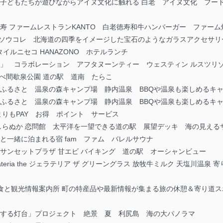
OT 子どもたちが遊びながらアイヌ文化に触れる 白老 アイヌ文化 フ
徳寿 ファームレストランKANTO 白老徳寿和牛ハンバーガー ファー
ore ソウコレ 北海道の四季をイメージした宝石のようなガラスアクセ
ルニセコ HANAZONO ホテルランチ
ーク」 コラボレーション アフタヌーンティー ウェスティン ルスツリ
 しかべ間歇泉公園 道の駅 道南 たらこ
緑のふるさと 温泉の森キャンプ場 静内温泉 BBQや温泉も楽しめるキ
緑のふるさと 温泉の森キャンプ場 静内温泉 BBQや温泉も楽しめるキ
 まりもPAY お得 ポイント サービス
駅 しらぬか 恋問館 太平洋を一望できる道の駅 展望デッキ 海の見え
トと一緒に泊まれる宿 fam ファム バレルサウナ
泉サンセットプラザ 甘エビ バイキング 道の駅 オーシャンビュー
ateria the ジェラテリア ザ グリーングラス 放牧牛ミルク 天塩川温
さむ町食と観光情報案内所 町の特産品や最新情報が集まる旅の休憩＆寄り道
「恋する灯台」プロジェクト 絶景 夏 利尻島 海の大パノラマ