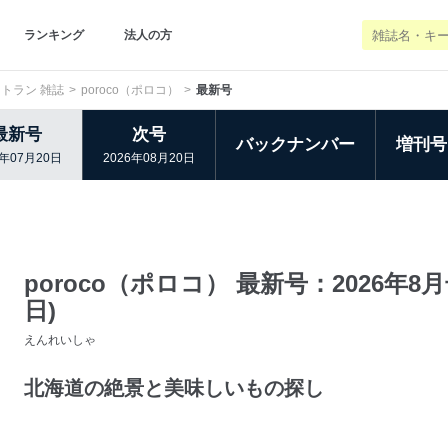
ランキング
法人の方
トラン 雑誌
poroco（ポロコ）
最新号
最新号
次号
バックナンバー
増刊号
6年07月20日
2026年08月20日
poroco（ポロコ） 最新号：2026年8月号
日)
えんれいしゃ
北海道の絶景と美味しいもの探し