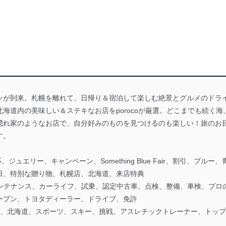
ンが到来。札幌を離れて、日帰り＆宿泊して楽しむ絶景とグルメのドラ
海道内の美味しい＆ステキなお店をporocoが厳選。どこまでも続く
隠れ家のようなお店で、自分好みのものを見つけるのも楽しい！旅のお
す。
ジュエリー、キャンペーン、Something Blue Fair、割引、ブ
日、特別な贈り物、札幌店、北海道、来店特典
メンテナンス、カーライフ、試乗、認定中古車、点検、整備、車検、プ
ープン、トヨタディーラー、ドライブ、免許
幌、北海道、スポーツ、スキー、挑戦、アスレチックトレーナー、トップ