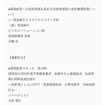
●環境経営への目的意識を高める目標達成型の金利優遇制度につ
いて
── 筑波銀行とサステナビリティ方針
（株）筑波銀行
ビジネスソリューション部
地域振興室 室長
川﨑 信
【連載目次】
●環境政策ウオッチ 第14回
環境省の2024年度予算概算要求、炭素中立と循環経済、自然再
興の同時達成目指す
─ 経産省とともにGXで「資源循環投資」を事項要求、法制化検
討も─
ジャーナリスト
大村 朋己