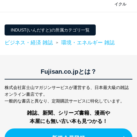
イクル
個人データを取り扱う機器等にセキュリティ対策
ソフトウェア等を導入し、自動更新 機能等の活用
により、これを最新状態としています。
情報システムの使用に伴う漏洩等の防止
INDUST(いんだすと)の所属カテゴリ一覧
メール等により個人データの含まれるファイルを
送信する場合に、当該ファイルへのパスワードを
ビジネス・経済 雑誌
環境・エネルギー 雑誌
>
設定しています。
個人情報保護マネジメントシステムの継続的改善
当社は、内部監査及びマネジメントレビューの機会を通
Fujisan.co.jpとは？
じて、個人情報保護マネジメントシステムを継続的に改
善し、常に最良の状態を維持します。
株式会社富士山マガジンサービスが運営する、
日本最大級の雑誌
苦情及び相談受付け窓口
オンライン書店です。
一般的な書店と異なり、
定期購読サービスに特化しています。
貴殿の個人情報及び当社の個人情報保護マネジメントシ
ステムに関するご相談及び苦情については以下までご連
雑誌、新聞、シリーズ書籍、漫画や
絡ください。
適切、かつ迅速に対応させていただきます。
本屋にも無い古い本も見つかる！
株式会社富士山マガジンサービス 個人情報問い合わせ
係