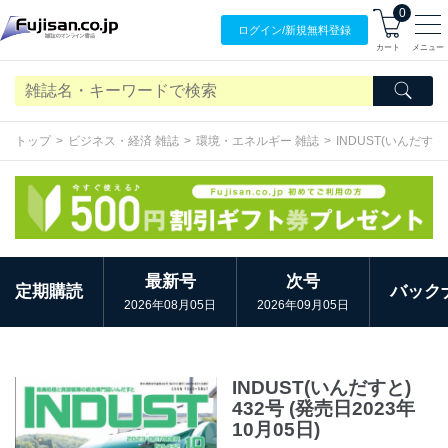
0
ログイン/
新規無料
登録
カート
メニュー
トップ
ビジネス・経済 雑誌
環境・エネルギー 雑誌
INDUST(いんだすと
最新号
次号
定期購読
バック
2026年08月05日
2026年09月05日
INDUST(いんだすと)
432号 (発売日2023年
10月05日)