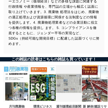
その他の規範を遵守します。また、当社の管理の仕組み
ーエコノミー（循環経済）などの多様な課題に関連する
に、これらの法令及びその他の規範を常に適合させま
行政情報 や産業情報を、専門誌の立場から幅広く誌面に
す。
取り上げていきます。3. 廃棄物 処理法をはじめ、廃棄物
の適正処理および資源循環に関係する法制度などの情報
個人情報の安全管理措置
を提供します。4. 廃棄物処理業者などの企業活動に役立
当社は、個人情報の正確性及び安全性を確保するため
つ各種の情報を提供し ます。 5. コンプライアンスを徹
に、下記セキュリティ対策をはじめとする安全対策を実
底するとともに、ジェンダー平等の実現など、
施し、個人情報の漏えい、滅失またはき損の防止及び是
SDGs（持続可能な開発目標）に配慮した誌面づくりに努
正に努めます。
めます。
アクセス制御
個人データを取り扱うことのできる機器及び当該
機器を取り扱う従業者を明確化し、 個人データへ
この雑誌の読者はこちらの雑誌も買っています！
の不要なアクセスを防止しています。
アクセス者の識別と認証
機器に標準装備されているユーザー制御機能（ユ
ーザーアカウント制御）により、個人情報データ
ベース等を取り扱う情報システムを使用する従業
者を識別・認証しています。
外部からの不正アクセス等の防止
個人データを取り扱う機器等のオペレーティング
月刊廃棄物
環境ビジネス
週刊循環経済新聞
新 解体/建設リサ
システムを最新の状態に保持しています。