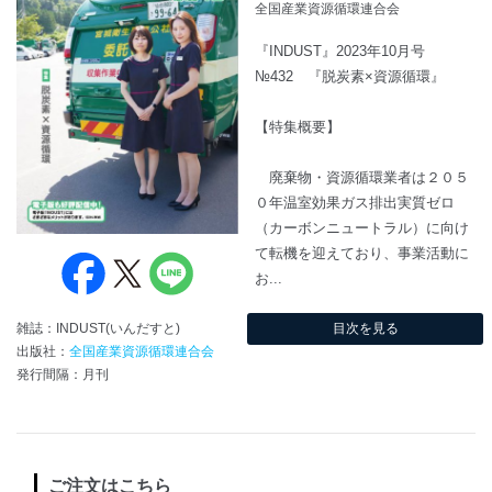
全国産業資源循環連合会
『INDUST』2023年10月号
№432 『脱炭素×資源循環』
【特集概要】
廃棄物・資源循環業者は２０５
０年温室効果ガス排出実質ゼロ
（カーボンニュートラル）に向け
て転機を迎えており、事業活動に
お...
目次を見る
雑誌：INDUST(いんだすと)
出版社：
全国産業資源循環連合会
発行間隔：月刊
ご注文はこちら