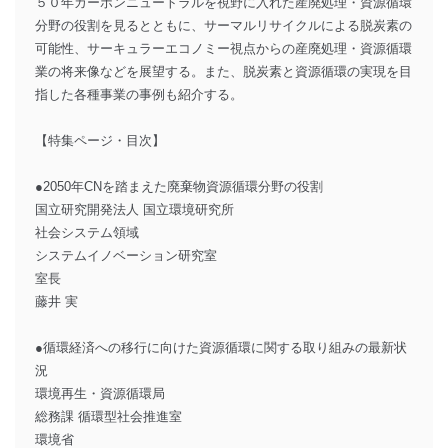
５０年カーボンニュートラルを視野に入れた産廃処理・資源循環
分野の役割を見るとともに、サーマルリサイクルによる脱炭素の
可能性、サーキュラーエコノミー視点からの産廃処理・資源循環
業の将来像などを展望する。また、脱炭素と資源循環の実現を目
指した各種事業の事例も紹介する。
【特集ページ・目次】
●2050年CNを踏まえた廃棄物資源循環分野の役割
国立研究開発法人 国立環境研究所
社会システム領域
システムイノベーション研究室
室長
藤井 実
●循環経済への移行に向けた資源循環に関する取り組みの最新状
況
環境再生・資源循環局
総務課 循環型社会推進室
環境省