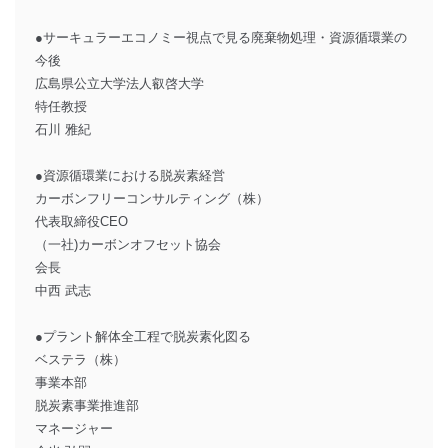
●サーキュラーエコノミー視点で見る廃棄物処理・資源循環業の
今後
広島県公立大学法人叡啓大学
特任教授
石川 雅紀
●資源循環業における脱炭素経営
カーボンフリーコンサルティング（株）
代表取締役CEO
（一社)カーボンオフセット協会
会長
中西 武志
●プラント解体全工程で脱炭素化図る
ベステラ（株）
事業本部
脱炭素事業推進部
マネージャー