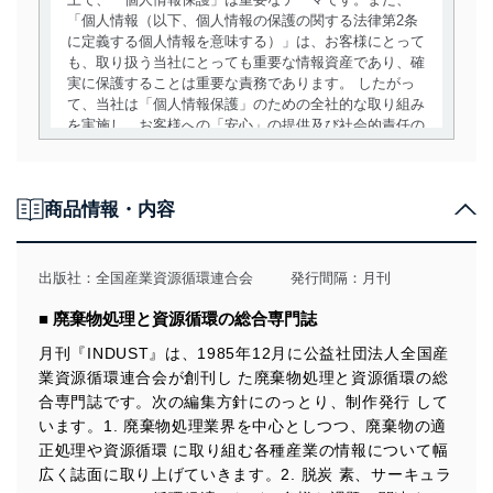
「個人情報（以下、個人情報の保護の関する法律第2条
に定義する個人情報を意味する）」は、お客様にとって
も、取り扱う当社にとっても重要な情報資産であり、確
実に保護することは重要な責務であります。 したがっ
て、当社は「個人情報保護」のための全社的な取り組み
を実施し、お客様への「安心」の提供及び社会的責任の
責務を果たすことを確実にいたします。
個人情報の取得・利用・提供について
商品情報・内容
当社は、個人情報の取得・利用・提供に際して、その利
用目的を明確にし、本人の同意を得たうえで利用目的の
達成に必要な範囲内で適法かつ公正な手段によって取
出版社：
全国産業資源循環連合会
発行間隔：月刊
得・利用・提供を行います。また、当社が保有している
個人情報は、同意を得ずに目的外利用、第三者への提
■ 廃棄物処理と資源循環の総合専門誌
供・開示は行いません。当社においてはこれらの取り組
みを確実にするため、従業者等の教育を徹底してまいり
月刊『INDUST』は、1985年12月に公益社団法人全国産
ます。また、目的外利用を行わないために、適切な管理
業資源循環連合会が創刊し た廃棄物処理と資源循環の総
措置を講じます。
合専門誌です。次の編集方針にのっとり、制作発行 して
います。1. 廃棄物処理業界を中心としつつ、廃棄物の適
法令遵守
正処理や資源循環 に取り組む各種産業の情報について幅
当社は、個人情報に関連する法令、国が定める指針及び
広く誌面に取り上げていきます。2. 脱炭 素、サーキュラ