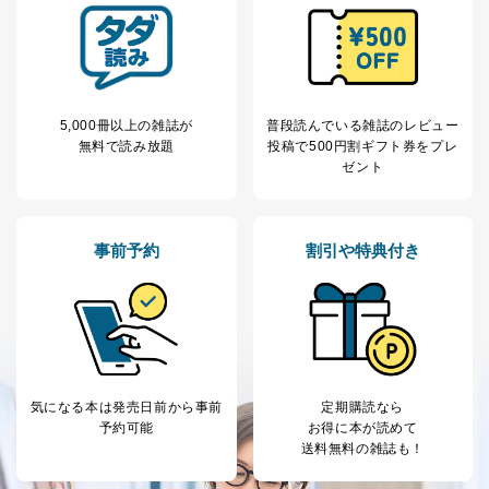
当社が取り扱う開示対象個人情報の利用目的は次のとお
りです。
No
個人情報の種類
利用目的
購入商品の配送のため
商品代金回収のため
5,000冊以上の雑誌が
普段読んでいる雑誌のレビュー
ｅメール等による商品、サービ
無料で読み放題
投稿で
500円割ギフト券をプレ
ス、キャンペーン等の広告の案内
ゼント
当社の定期購読サ
のため
1
ービス等をご利用
個人が特定できない形で取得した
の方の個人情報
閲覧履歴や購買履歴等の情報を分
析して、趣味・嗜好に
事前予約
割引や特典付き
応じた新商品・サービスに関する
広告のため
当社にお問合わせ
お問い合わせ対応、トラブル対
2
いただいた方の個
処、オペレーター教育など応対品
人情報
質向上のため
カスタマーQ＆Aサイトの投稿内容
の確認のため
気になる本は
発売日前から事前
定期購読なら
ｅメール等によるカスタマーQ＆A
予約可能
お得に本が読めて
当社カスタマーQ＆
サイトのサービス内容のご案内の
3
送料無料の雑誌も！
Aサービス利用者
ため
ｅメール等による商品、サービ