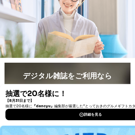
ス、キャンペーン等の広告に関す
るご案内のため
採用応募者の方の
4
採用選考、ご連絡のため
個人情報
当社の従業者の個
人事、総務などの雇用管理等のた
5
人情報
め
パートナー（提携
購入商品配送のため
企業）からの委託
提携企業及びお客様がご購入され
により当社の
た商品の発売元企業からのｅメー
6
定期購読サービス
ル等による商品、
等をご利用の方の
サービス、キャンペーン等の広告
個人情報
に関するご案内のため
当社のサービス利用状況の把握お
デジタル雑誌をご利用なら
よびその分析のため
お問い合わせ対応、トラブル対
SNS公式アカウン
最新号〜バックナンバーまで7000冊以上の雑誌
（電子
処、オペレーター教育など応対品
7
トに登録された方
書籍）が無料で読み放題！
質向上のため
の個人情報
タダ読みサービス
を楽しもう！
その他当社のプライバシーポリシ
ー等にて公表する利用目的達成の
ため
DOWNLOAD FOR IOS
※上記の利用目的のうちNo.1～5については保有個人デ
ータ（開示対象個人情報）の利用目的であり、下記4.の
開示等のご請求に対応させていただきます。
DOWNLOAD FOR ANDROID