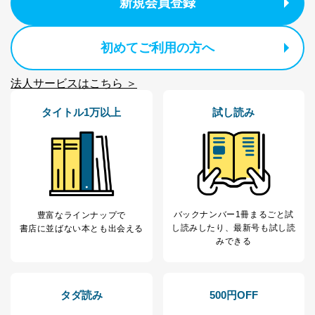
新規会員登録
TEL：0570-200-223
FAX：03-5459-7073
e-mail：
cs@fujisan.co.jp
初めてご利用の方へ
改訂：2025年2月20日
制定：2005年4月1日
法人サービスはこちら ＞
株式会社富士山マガジンサービス
代表取締役会長 西野 伸一郎
タイトル1万以上
試し読み
個人情報の取扱いについて
１．個人情報保護管理者
当社は以下の個人情報保護管理者を設置し、個人情報保
護管理者の責任のもと、個人情報を取得・アクセス・利
用・提供・管理いたします。
バックナンバー1冊まるごと試
豊富なラインナップで
東京都渋谷区南平台町16-11
し読み
したり、最新号も試し読
書店に並ばない本とも出会える
株式会社富士山マガジンサービス
みできる
代表取締役会長 西野 伸一郎
個人情報保護管理者: 経営管理グループディレクター 前
田 嘉也
タダ読み
500円OFF
２．利用目的