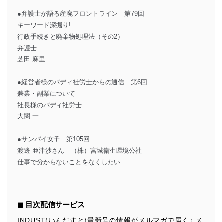
●弁護士が語る産廃フロントライン 第79回
キーワード深掘り!
行政手続きと廃棄物処理法（その2）
弁護士
芝田 麻里
●経営者様のバディ社労士からの通信 第6回
兼業・副業について
社長様のバディ社労士
大関 一
●サンパイ女子 第105回
渡邊 亜津沙さん （株）宮城衛生環境公社
仕事で分からないことをなくしたい
◼︎ 目次配信サービス
INDUST(いんだすと)最新号の情報がメルマガで届く♪ メ