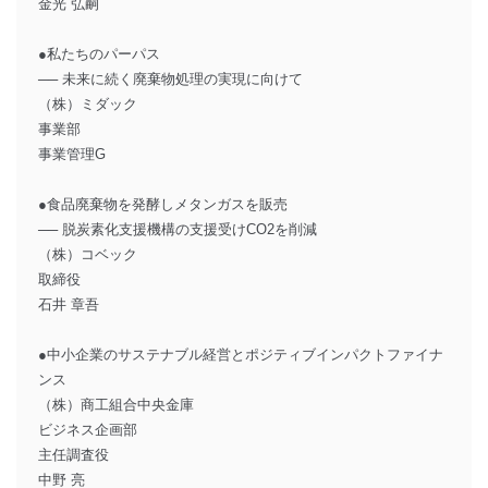
金光 弘嗣
●私たちのパーパス
── 未来に続く廃棄物処理の実現に向けて
（株）ミダック
事業部
事業管理G
●食品廃棄物を発酵しメタンガスを販売
── 脱炭素化支援機構の支援受けCO2を削減
（株）コベック
取締役
石井 章吾
●中小企業のサステナブル経営とポジティブインパクトファイナ
ンス
（株）商工組合中央金庫
ビジネス企画部
主任調査役
中野 亮