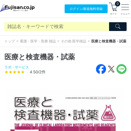
0
ログイン/
新規無料
登録
カート
メニュー
トップ
看護・医学・医療 雑誌
その他 医学雑誌
医療と検査機器・試薬
医療と検査機器・試薬
ラボ・サービス
★★★★★
4.50/2件