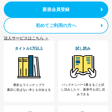
FAX：03-5459-7073
e-mail：
cs@fujisan.co.jp
新規会員登録
改訂：2025年2月20日
制定：2005年4月1日
株式会社富士山マガジンサービス
初めてご利用の方へ
代表取締役会長 西野 伸一郎
個人情報の取扱いについて
法人サービスはこちら ＞
１．個人情報保護管理者
タイトル1万以上
試し読み
当社は以下の個人情報保護管理者を設置し、個人情報保
護管理者の責任のもと、個人情報を取得・アクセス・利
用・提供・管理いたします。
東京都渋谷区南平台町16-11
株式会社富士山マガジンサービス
代表取締役会長 西野 伸一郎
バックナンバー1冊まるごと試
豊富なラインナップで
個人情報保護管理者: 経営管理グループディレクター 前
し読み
したり、最新号も試し読
書店に並ばない本とも出会える
田 嘉也
みできる
２．利用目的
当社が取り扱う開示対象個人情報の利用目的は次のとお