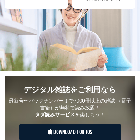
採用応募者の方の
4
採用選考、ご連絡のため
個人情報
当社の従業者の個
人事、総務などの雇用管理等のた
5
人情報
め
パートナー（提携
購入商品配送のため
企業）からの委託
提携企業及びお客様がご購入され
により当社の
た商品の発売元企業からのｅメー
6
定期購読サービス
ル等による商品、
等をご利用の方の
サービス、キャンペーン等の広告
個人情報
に関するご案内のため
当社のサービス利用状況の把握お
よびその分析のため
お問い合わせ対応、トラブル対
SNS公式アカウン
処、オペレーター教育など応対品
7
トに登録された方
デジタル雑誌をご利用なら
質向上のため
の個人情報
その他当社のプライバシーポリシ
最新号〜バックナンバーまで7000冊以上の雑誌
（電子
ー等にて公表する利用目的達成の
書籍）が無料で読み放題！
ため
タダ読みサービス
を楽しもう！
※上記の利用目的のうちNo.1～5については保有個人デ
ータ（開示対象個人情報）の利用目的であり、下記4.の
開示等のご請求に対応させていただきます。
DOWNLOAD FOR IOS
なお、6、7については、パートナー（提携企業）様又は
各SNS運営会社様にご請求いただきますようお願い致し