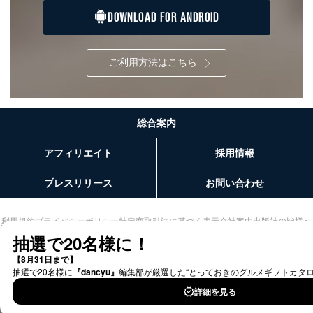
ます。
DOWNLOAD FOR ANDROID
３．個人情報の第三者提供について
ご利用方法はこちら
当社は、取得した個人情報を適切に管理し､あらかじめ
本人の同意を得ることなく第三者に提供することはあり
ません。ただし、次の場合は除きます。
法令に基づく場合
総合案内
人の生命､身体または財産の保護のために必要がある
場合であって、本人の同意を得ることが困難であると
き。
アフィリエイト
採用情報
公衆衛生の向上または児童の健全な育成の推進のため
に特に必要がある場合であって、本人の同意を得るこ
プレスリリース
お問い合わせ
とが困難である場合。
国の機関もしくは地方公共団体またはその委託を受け
た者が法令の定める事務を遂行することに対して協力
利用規約
プライバシーポリシー
特定商取引法に基づく表示
会社案内
出版社の皆様へ
する必要がある場合であって、本人の同意を得ること
投資家の皆様へ
サイトマップ
により当該事務の遂行に支障を及ぼすおそれがあると
き。
上記２．の利用目的を実施するために守秘義務を結ん
だ企業に、業務の一部として個人情報の取扱いを委
託・提供する場合、その業務に必要な範囲で委託・提
©︎2002 FUJISAN MAGAZINE SERVICE CO., Ltd.
供先企業に個人情報を開示することがあります。