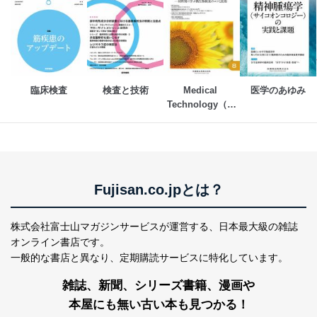
ソフトウェア等を導入し、自動更新 機能等の活用
により、これを最新状態としています。
情報システムの使用に伴う漏洩等の防止
メール等により個人データの含まれるファイルを
送信する場合に、当該ファイルへのパスワードを
設定しています。
臨床検査
検査と技術
Medical 
医学のあゆみ
Technology（メ
個人情報保護マネジメントシステムの継続的改善
ディカルテクノロ
ジー）
当社は、内部監査及びマネジメントレビューの機会を通
じて、個人情報保護マネジメントシステムを継続的に改
善し、常に最良の状態を維持します。
Fujisan.co.jpとは？
苦情及び相談受付け窓口
貴殿の個人情報及び当社の個人情報保護マネジメントシ
株式会社富士山マガジンサービスが運営する、
日本最大級の雑誌
ステムに関するご相談及び苦情については以下までご連
絡ください。
オンライン書店です。
適切、かつ迅速に対応させていただきます。
一般的な書店と異なり、
定期購読サービスに特化しています。
株式会社富士山マガジンサービス 個人情報問い合わせ
雑誌、新聞、シリーズ書籍、漫画や
係
本屋にも無い古い本も見つかる！
TEL：0570-200-223