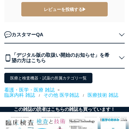
す。
レビューを投稿する
個人情報の安全管理措置
当社は、個人情報の正確性及び安全性を確保するため
に、下記セキュリティ対策をはじめとする安全対策を実
カスタマーQA
施し、個人情報の漏えい、滅失またはき損の防止及び是
正に努めます。
アクセス制御
「デジタル版の取扱い開始のお知らせ」を希
個人データを取り扱うことのできる機器及び当該
望の方はこちら
機器を取り扱う従業者を明確化し、 個人データへ
の不要なアクセスを防止しています。
アクセス者の識別と認証
医療と検査機器・試薬の所属カテゴリ一覧
機器に標準装備されているユーザー制御機能（ユ
ーザーアカウント制御）により、個人情報データ
看護・医学・医療 雑誌
>
ベース等を取り扱う情報システムを使用する従業
臨床内科 雑誌
その他 医学雑誌
医療技術 雑誌
/
/
者を識別・認証しています。
外部からの不正アクセス等の防止
この雑誌の読者はこちらの雑誌も買っています！
個人データを取り扱う機器等のオペレーティング
システムを最新の状態に保持しています。
個人データを取り扱う機器等にセキュリティ対策