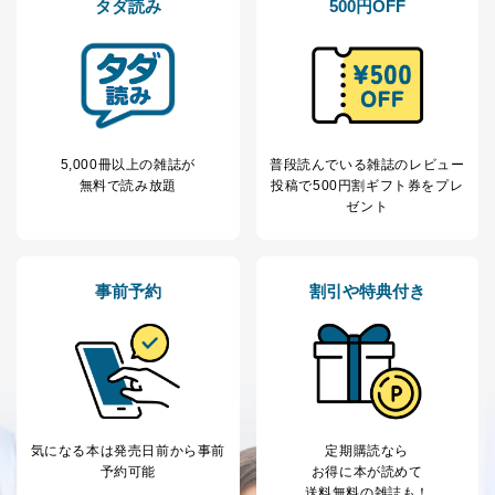
タダ読み
500円OFF
りです。
No
個人情報の種類
利用目的
購入商品の配送のため
商品代金回収のため
ｅメール等による商品、サービ
ス、キャンペーン等の広告の案内
当社の定期購読サ
のため
5,000冊以上の雑誌が
普段読んでいる雑誌のレビュー
1
ービス等をご利用
個人が特定できない形で取得した
無料で読み放題
投稿で
500円割ギフト券をプレ
の方の個人情報
閲覧履歴や購買履歴等の情報を分
ゼント
析して、趣味・嗜好に
応じた新商品・サービスに関する
広告のため
当社にお問合わせ
お問い合わせ対応、トラブル対
事前予約
割引や特典付き
2
いただいた方の個
処、オペレーター教育など応対品
人情報
質向上のため
カスタマーQ＆Aサイトの投稿内容
の確認のため
ｅメール等によるカスタマーQ＆A
当社カスタマーQ＆
サイトのサービス内容のご案内の
3
Aサービス利用者
ため
気になる本は
発売日前から事前
定期購読なら
ｅメール等による商品、サービ
予約可能
お得に本が読めて
ス、キャンペーン等の広告に関す
送料無料の雑誌も！
るご案内のため