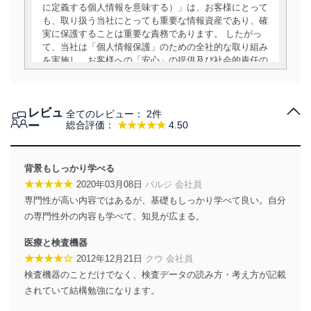
に定義する個人情報を意味する）」は、お客様にとって
も、取り扱う当社にとっても重要な情報資産であり、確
実に保護することは重要な責務であります。 したがっ
て、当社は「個人情報保護」のための全社的な取り組み
を実施し、お客様への「安心」の提供及び社会的責任の
責務を果たすことを確実にいたします。
個人情報の取得・利用・提供について
レビュ
全てのレビュー：
2件
当社は、個人情報の取得・利用・提供に際して、その利
ー
総合評価：
★★★★★
4.50
用目的を明確にし、本人の同意を得たうえで利用目的の
達成に必要な範囲内で適法かつ公正な手段によって取
得・利用・提供を行います。また、当社が保有している
背景もしっかり学べる
個人情報は、同意を得ずに目的外利用、第三者への提
★★★★★
2020年03月08日
バルジ 会社員
供・開示は行いません。当社においてはこれらの取り組
専門性が高い内容ではあるが、基礎もしっかり学べて良い。自分
みを確実にするため、従業者等の教育を徹底してまいり
ます。また、目的外利用を行わないために、適切な管理
の専門性外の内容も学べて、知見が広まる。
措置を講じます。
医療と検査機器
法令遵守
★★★★☆
2012年12月21日
クウ 会社員
検査機器のことだけでなく、検査データの読み方・考え方が記載
当社は、個人情報に関連する法令、国が定める指針及び
されていて結構勉強になります。
その他の規範を遵守します。また、当社の管理の仕組み
に、これらの法令及びその他の規範を常に適合させま