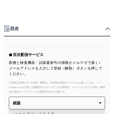
目次
◼︎ 目次配信サービス
医療と検査機器・試薬最新号の情報がメルマガで届く♪
メールアドレスを入力して登録（解除）ボタンを押して
ください。
※登録は無料です ※登録・解除は、各雑誌の商品ページからお願いします。／~＼
Fujisan.co.jpで既に定期購読をなさっているお客様は、マイページからも登録・解除
及び宛先メールアドレスの変更手続きが可能です。