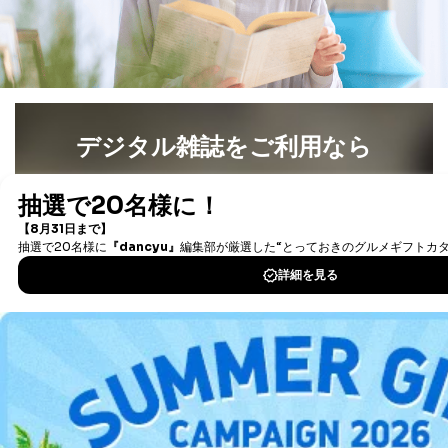
等をご利用の方の
サービス、キャンペーン等の広告
個人情報
に関するご案内のため
当社のサービス利用状況の把握お
よびその分析のため
お問い合わせ対応、トラブル対
SNS公式アカウン
処、オペレーター教育など応対品
7
トに登録された方
質向上のため
の個人情報
その他当社のプライバシーポリシ
デジタル雑誌をご利用なら
ー等にて公表する利用目的達成の
ため
最新号〜バックナンバーまで7000冊以上の雑誌
（電子
※上記の利用目的のうちNo.1～5については保有個人デ
書籍）が無料で読み放題！
ータ（開示対象個人情報）の利用目的であり、下記4.の
タダ読みサービス
を楽しもう！
開示等のご請求に対応させていただきます。
なお、6、7については、パートナー（提携企業）様又は
各SNS運営会社様にご請求いただきますようお願い致し
DOWNLOAD FOR IOS
ます。
DOWNLOAD FOR ANDROID
３．個人情報の第三者提供について
当社は、取得した個人情報を適切に管理し､あらかじめ
本人の同意を得ることなく第三者に提供することはあり
ご利用方法はこちら
ません。ただし、次の場合は除きます。
法令に基づく場合