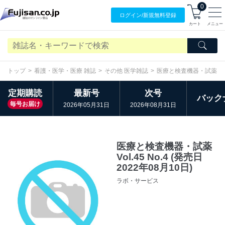
0
ログイン/
新規無料
登録
カート
メニュー
トップ
看護・医学・医療 雑誌
その他 医学雑誌
医療と検査機器・試薬
定期購読
最新号
次号
バック
毎号お届け
2026年05月31日
2026年08月31日
医療と検査機器・試薬
Vol.45 No.4 (発売日
2022年08月10日)
ラボ・サービス