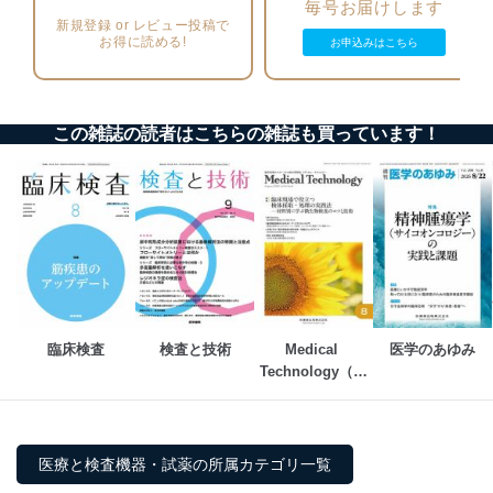
毎号お届けします
個人データを取り扱うことのできる機器及び当該
新規登録 or レビュー投稿で
機器を取り扱う従業者を明確化し、 個人データへ
お得に読める!
お申込みはこちら
の不要なアクセスを防止しています。
アクセス者の識別と認証
機器に標準装備されているユーザー制御機能（ユ
この雑誌の読者はこちらの雑誌も買っています！
ーザーアカウント制御）により、個人情報データ
ベース等を取り扱う情報システムを使用する従業
者を識別・認証しています。
外部からの不正アクセス等の防止
個人データを取り扱う機器等のオペレーティング
システムを最新の状態に保持しています。
個人データを取り扱う機器等にセキュリティ対策
ソフトウェア等を導入し、自動更新 機能等の活用
により、これを最新状態としています。
臨床検査
検査と技術
Medical 
医学のあゆみ
Technology（メ
情報システムの使用に伴う漏洩等の防止
ディカルテクノロ
メール等により個人データの含まれるファイルを
送信する場合に、当該ファイルへのパスワードを
ジー）
設定しています。
医療と検査機器・試薬の所属カテゴリ一覧
個人情報保護マネジメントシステムの継続的改善