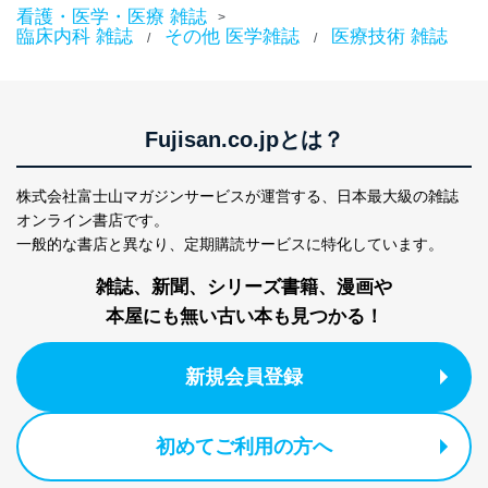
看護・医学・医療 雑誌
>
当社は、内部監査及びマネジメントレビューの機会を通
臨床内科 雑誌
その他 医学雑誌
医療技術 雑誌
/
/
じて、個人情報保護マネジメントシステムを継続的に改
善し、常に最良の状態を維持します。
苦情及び相談受付け窓口
Fujisan.co.jpとは？
貴殿の個人情報及び当社の個人情報保護マネジメントシ
ステムに関するご相談及び苦情については以下までご連
絡ください。
株式会社富士山マガジンサービスが運営する、
日本最大級の雑誌
適切、かつ迅速に対応させていただきます。
オンライン書店です。
一般的な書店と異なり、
定期購読サービスに特化しています。
株式会社富士山マガジンサービス 個人情報問い合わせ
係
雑誌、新聞、シリーズ書籍、漫画や
TEL：0570-200-223
FAX：03-5459-7073
本屋にも無い古い本も見つかる！
e-mail：
cs@fujisan.co.jp
改訂：2025年2月20日
新規会員登録
制定：2005年4月1日
株式会社富士山マガジンサービス
代表取締役会長 西野 伸一郎
初めてご利用の方へ
個人情報の取扱いについて