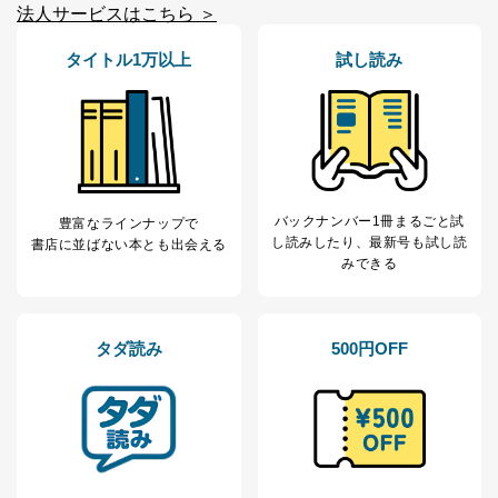
法人サービスはこちら ＞
１．個人情報保護管理者
当社は以下の個人情報保護管理者を設置し、個人情報保
タイトル1万以上
試し読み
護管理者の責任のもと、個人情報を取得・アクセス・利
用・提供・管理いたします。
東京都渋谷区南平台町16-11
株式会社富士山マガジンサービス
代表取締役会長 西野 伸一郎
個人情報保護管理者: 経営管理グループディレクター 前
バックナンバー1冊まるごと試
豊富なラインナップで
田 嘉也
し読み
したり、最新号も試し読
書店に並ばない本とも出会える
２．利用目的
みできる
当社が取り扱う開示対象個人情報の利用目的は次のとお
りです。
タダ読み
500円OFF
No
個人情報の種類
利用目的
購入商品の配送のため
商品代金回収のため
ｅメール等による商品、サービ
ス、キャンペーン等の広告の案内
当社の定期購読サ
のため
1
ービス等をご利用
個人が特定できない形で取得した
の方の個人情報