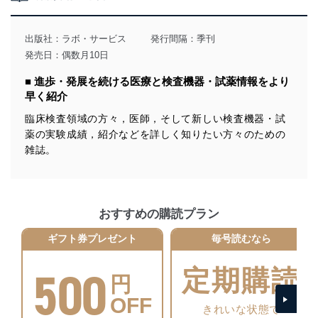
当社は、個人情報の取得・利用・提供に際して、その利
用目的を明確にし、本人の同意を得たうえで利用目的の
達成に必要な範囲内で適法かつ公正な手段によって取
出版社：
ラボ・サービス
発行間隔：季刊
得・利用・提供を行います。また、当社が保有している
発売日：偶数月10日
個人情報は、同意を得ずに目的外利用、第三者への提
供・開示は行いません。当社においてはこれらの取り組
■ 進歩・発展を続ける医療と検査機器・試薬情報をより
みを確実にするため、従業者等の教育を徹底してまいり
早く紹介
ます。また、目的外利用を行わないために、適切な管理
措置を講じます。
臨床検査領域の方々，医師，そして新しい検査機器・試
薬の実験成績，紹介などを詳しく知りたい方々のための
法令遵守
雑誌。
当社は、個人情報に関連する法令、国が定める指針及び
その他の規範を遵守します。また、当社の管理の仕組み
に、これらの法令及びその他の規範を常に適合させま
す。
おすすめの購読プラン
個人情報の安全管理措置
ギフト券プレゼント
毎号読むなら
当社は、個人情報の正確性及び安全性を確保するため
500
定期購読
に、下記セキュリティ対策をはじめとする安全対策を実
円
施し、個人情報の漏えい、滅失またはき損の防止及び是
正に努めます。
OFF
きれいな状態で
アクセス制御