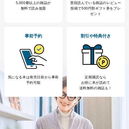
閲覧履歴や購買履歴等の情報を分
5,000冊以上の雑誌が
普段読んでいる雑誌のレビュー
析して、趣味・嗜好に
無料で読み放題
投稿で
500円割ギフト券をプレ
応じた新商品・サービスに関する
ゼント
広告のため
当社にお問合わせ
お問い合わせ対応、トラブル対
2
いただいた方の個
処、オペレーター教育など応対品
事前予約
割引や特典付き
人情報
質向上のため
カスタマーQ＆Aサイトの投稿内容
の確認のため
ｅメール等によるカスタマーQ＆A
当社カスタマーQ＆
サイトのサービス内容のご案内の
3
Aサービス利用者
ため
ｅメール等による商品、サービ
ス、キャンペーン等の広告に関す
気になる本は
発売日前から事前
定期購読なら
るご案内のため
予約可能
お得に本が読めて
採用応募者の方の
4
採用選考、ご連絡のため
送料無料の雑誌も！
個人情報
当社の従業者の個
人事、総務などの雇用管理等のた
5
人情報
め
パートナー（提携
購入商品配送のため
企業）からの委託
提携企業及びお客様がご購入され
により当社の
た商品の発売元企業からのｅメー
6
定期購読サービス
ル等による商品、