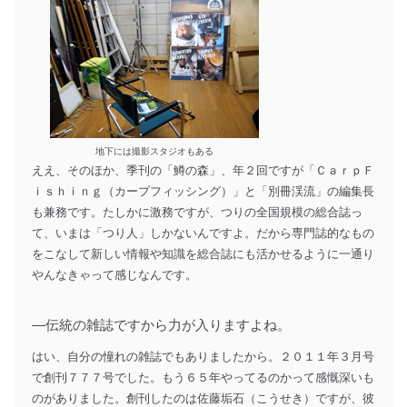
地下には撮影スタジオもある
ええ、そのほか、季刊の「鱒の森」、年２回ですが「ＣａｒｐＦ
ｉｓｈｉｎｇ（カープフィッシング）」と「別冊渓流」の編集長
も兼務です。たしかに激務ですが、つりの全国規模の総合誌っ
て、いまは「つり人」しかないんですよ。だから専門誌的なもの
をこなして新しい情報や知識を総合誌にも活かせるように一通り
やんなきゃって感じなんです。
―伝統の雑誌ですから力が入りますよね。
はい、自分の憧れの雑誌でもありましたから。２０１１年３月号
で創刊７７７号でした。もう６５年やってるのかって感慨深いも
のがありました。創刊したのは佐藤垢石（こうせき）ですが、彼