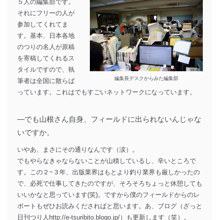
５人の編集部です。
それにフリーの人が
参加してくれてま
す。基本、日本各地
のつりの名人が原稿
を寄稿してくれるス
タイルですので、執
編集長デスクからみた編集部
筆者は全国に散らば
っています。これはでもすごいネットワークになっています。
―でも山根さん自身、フィールドに出られないんじゃな
いですか。
いやあ、まさにその通りなんです（涙）。
でもやらなきゃならないことが山積しているし、辛いところで
す。この２~３年、出版業界はもとより釣り業界も厳しかったの
で、必死で仕事してきたのですが、そろそろちょっと休憩しても
いいかなと思っています(笑)。ですから僕のフィールドからのレ
ポートもぜひお読みくださればと思います。あ、ブログ（ざっと
日刊つり人http://e-tsuribito.blogo.jp/）も更新します（笑）。