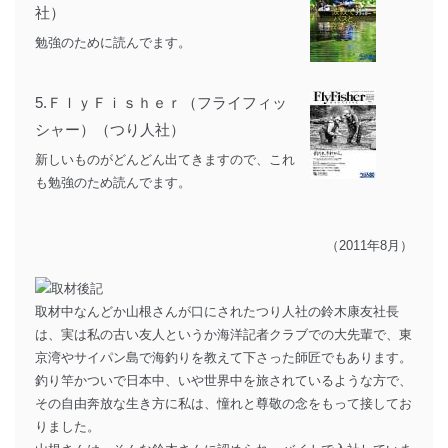
社）
勉強のために読んでます。
5.
ＦｌｙＦｉｓｈｅｒ（フライフィッ
シャー）（つり人社）
新しいものがどんどん出てきますので、これ
も勉強のため読んでます。
（2011年8月）
取材中なんどか山根さんが口にされたつり人社の鈴木康友社長
は、実は私の古い友人というか海洋記者クラブでの大先輩で、東
京湾やサイパン島で海釣りを教えて下さった師匠でもあります。
釣り竿かついで日本中、いや世界中を旅されているような方で、
その自由奔放な生き方に私は、憧れと尊敬の念をもって接してお
りました。