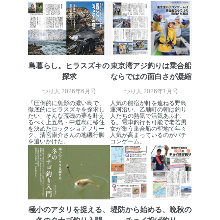
島暮らし。ヒラスズキの
東京湾アジ釣りは乗合船
探求
ならではの面白さが凝縮
つり人 2026年6月号
つり人 2026年1月号
「圧倒的に魚影の濃い島で、
人気の船宿が軒を連ねる野島
徹底的にヒラスズキを探求し
運河沿い、乙舳町の朝は釣り
たい」そんな荒磯の夢を叶え
人たちの熱気で活気あふれ
るべく上五島・中道島に移住
る。電車釣行も可能で老若男
を決めたロックショアフリー
女が集う乗合船の聖地で年々
ク、清宮康介さんの地磯行脚
人気が高まっているのがバチ
を追いかけた。
コンゲーム。
極小のアタリを捉える、
堤防から始める、晩秋の