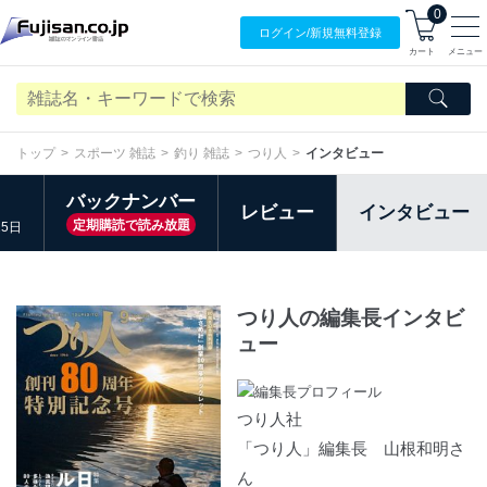
0
ログイン/
新規無料
登録
カート
メニュー
トップ
スポーツ 雑誌
釣り 雑誌
つり人
インタビュー
バックナンバー
レビュー
インタビュー
定期購読で読み放題
25日
つり人の編集長インタビ
ュー
つり人社
「つり人」編集長 山根和明さ
ん