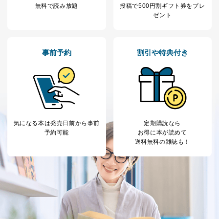
無料で読み放題
投稿で
500円割ギフト券をプレ
ゼント
事前予約
割引や特典付き
気になる本は
発売日前から事前
定期購読なら
予約可能
お得に本が読めて
送料無料の雑誌も！