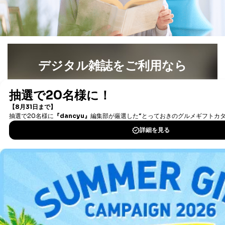
デジタル雑誌をご利用なら
最新号〜バックナンバーまで7000冊以上の雑誌
（電子
書籍）が無料で読み放題！
タダ読みサービス
を楽しもう！
DOWNLOAD FOR IOS
DOWNLOAD FOR ANDROID
ご利用方法はこちら