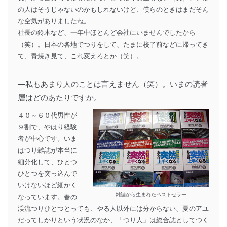
の人はそうじゃないのかもしれないけど、僕らのときはまだそん
な空気がありましたね。
社長の鈴木など、一年中ほとんど会社にいませんでしたから
（笑）。日本の各地でつりをして、たまに校了前などに帰ってき
て、青焼き見て、これ変えろとか（笑）。
―私もあまり人のことは言えません（笑）。いまの読者
層はどのあたりですか。
４０～６０代男性が
９割で、やはり経験
者が中心です。いま
はつり雑誌が本当に
細分化して、ひとつ
ひとつを突っ込んで
いけないほど細かく
雑誌から生まれたベストセラー
なっています。春の
渓流つりひとつとっても、やる人以外には分からない、夏のアユ
だってしかりという状況のなか、「つり人」は総合誌としてつく