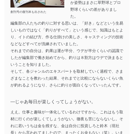
か姿勢はまさに草野球とプロ
野球くらいの差がありまし
創刊号の復刊本も出された
た。
編集部の人たちの釣りに対する思いは、「好き」などという生易
しいものではなく「釣りがすべて」という感じで、知識はもとよ
り、イトの結び方、作る仕掛けの美しさ、キャスティングの技術
などなどすべてが洗練されていました。
それまでの自分は、釣果は運が半分、ウデが半分くらいの認識で
したが編集部で働き始めてから、釣りは８割方はウデで決まると
いうことを知りました。
そして、各ジャンルのエキスパートを取材していく過程で、さま
ざまなことを教わった結果、それまでと比較にならないくらい魚
が釣れるようになり、さらに釣りが面白くなっていったんです。
―じゃあ毎日が楽しくってしょうがない。
ええ。仕事と趣味が一体化しているわけですから、これはもう取
材に行くのが楽しくてしょうがない。徹夜も苦にならないし。そ
れに若いうちは金を残すな、金は自分に投資しろと鈴木（現社
長）から言われてましたので、まったくお金もない（笑）。いま