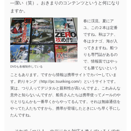
―潔い（笑）。おきまりのコンテンツというと何になり
ますか。
春に渓流、夏にア
ユ、この２本は定番
ですね。秋はフナ、
冬はタナゴ、海が入
ってきますね。船つ
りも専門誌があるの
で、情報面ではやっ
DVDも各種制作している
ても勝てないという
こともあります。ですから情報は携帯サイトでカバーしていま
す。釣りキング（http://pc.tsuriking.com/）というサイトです。
実は、つり人ってデジタルと親和性が高いんですよ。これみんな
意外と知らないんですが、船長さんたちは携帯使ってメールのや
りとりなんかも一番早くからやってるんです。それは無線通信を
やってた人たちですから、携帯が登場したときにいち早く手にし
たんですね。