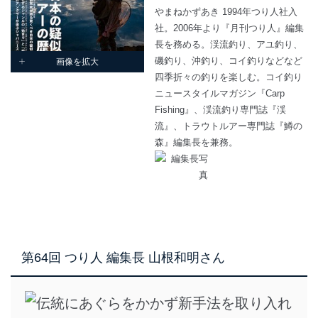
やまねかずあき 1994年つり人社入
社。2006年より『月刊つり人』編集
長を務める。渓流釣り、アユ釣り、
磯釣り、沖釣り、コイ釣りなどなど
画像を拡大
四季折々の釣りを楽しむ。コイ釣り
ニュースタイルマガジン『Carp
Fishing』、渓流釣り専門誌『渓
流』、トラウトルアー専門誌『鱒の
森』編集長を兼務。
第64回 つり人 編集長 山根和明さん