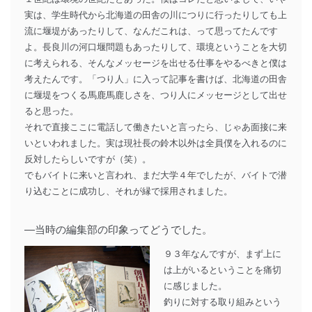
実は、学生時代から北海道の田舎の川につりに行ったりしても上
流に堰堤があったりして、なんだこれは、って思ってたんです
よ。長良川の河口堰問題もあったりして、環境ということを大切
に考えられる、そんなメッセージを出せる仕事をやるべきと僕は
考えたんです。「つり人」に入って記事を書けば、北海道の田舎
に堰堤をつくる馬鹿馬鹿しさを、つり人にメッセージとして出せ
ると思った。
それで直接ここに電話して働きたいと言ったら、じゃあ面接に来
いといわれました。実は現社長の鈴木以外は全員僕を入れるのに
反対したらしいですが（笑）。
でもバイトに来いと言われ、まだ大学４年でしたが、バイトで潜
り込むことに成功し、それが縁で採用されました。
―当時の編集部の印象ってどうでした。
９３年なんですが、まず上に
は上がいるということを痛切
に感じました。
釣りに対する取り組みという