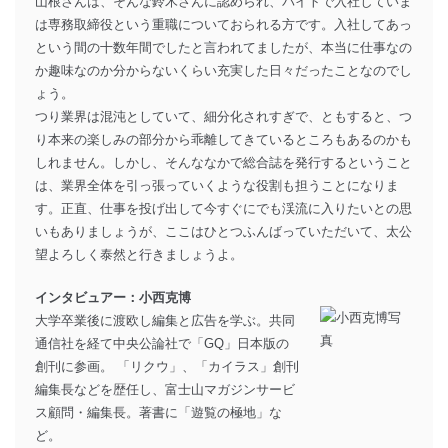
山根さんは、そんな鈴木さんに認められ、バイトで入社していま
は専務取締役という重職についておられる方です。入社してあっ
という間の十数年間でしたと言われてましたが、本当に仕事なの
か趣味なのか分からないくらい充実した日々だったことなのでし
ょう。
つり業界は混沌としていて、細分化されすぎで、ともすると、つ
り本来の楽しみの部分から乖離してきているところもあるのかも
しれません。しかし、そんななかで総合誌を発行するということ
は、業界全体を引っ張っていくような役割も担うことになりま
す。正直、仕事を投げ出して今すぐにでも渓流に入りたいとの思
いもありましょうが、ここはひとつふんばっていただいて、太公
望よろしく泰然と行きましょうよ。
インタビュアー：小西克博
大学卒業後に渡欧し編集と広告を学ぶ。共同
通信社を経て中央公論社で「GQ」日本版の
創刊に参画。 「リクウ」、「カイラス」創刊
編集長などを歴任し、富士山マガジンサービ
ス顧問・編集長。著書に「遊覧の極地」な
ど。