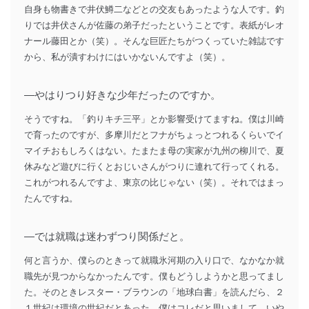
自身も物書きで井伏鱒二などとの交友もあったような人です。釣
りでは井伏さんが佐藤の弟子だったということです。表紙がレオ
ナール藤田とか（笑）。そんな巨匠たちがつくっていた雑誌です
から、私が潰すわけにはいかないんですよ（笑）。
―やはりつり好きな少年だったのですか。
そうですね。「釣りキチ三平」とか影響受けてますね。僕は川崎
で育ったのですが、多摩川だとフナがちょっとつれるくらいでイ
マイチおもしろくはない。たまたま母の実家が九州の柳川で、夏
休みなど遊びに行くとおじいさんがつりに連れて行ってくれる。
これがつれるんですよ、東京の比じゃない（笑）。それではまっ
たんですね。
―では就職は迷わずつり関係だと。
何と言うか、僕らのときって就職氷河期の入り口で、なかなか就
職先が見つからなかったんです。僕もどうしようかと思ってまし
た。そのときレスター・ブラウンの「地球白書」を読んだら、２
１世紀は環境の世紀だとあった。僕はコレだと思いまして、いや