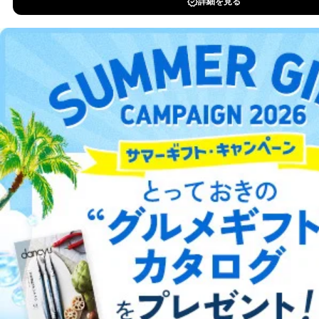
DOWNLOAD FOR IOS
DOWNLOAD FOR ANDROID
ご利用方法はこちら
総合案内
アフィリエイト
採用情報
プレスリリース
お問い合わせ
利用規約
プライバシーポリシー
特定商取引法に基づく表示
会社案内
出版社の皆様へ
投資家の皆様へ
サイトマップ