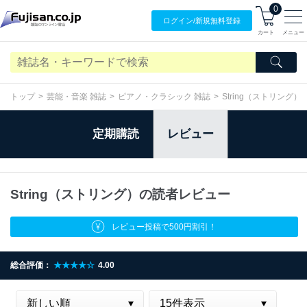
0
ログイン/
新規無料
登録
カート
メニュー
トップ
芸能・音楽 雑誌
ピアノ・クラシック 雑誌
String（ストリング）
定期購読
レビュー
String（ストリング）の読者レビュー
レビュー投稿で500円割引！
総合評価：
★★★★☆
4.00