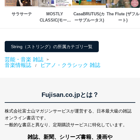
サラサーテ
MOSTLY 
CasaBRUTUS(カ
The Flute (ザフル
CLASSIC(モース
ーサブルータス)
ート)
トリー・クラシッ
ク）
String（ストリング）の所属カテゴリ一覧
芸能・音楽 雑誌
>
音楽情報誌
ピアノ・クラシック 雑誌
/
Fujisan.co.jpとは？
株式会社富士山マガジンサービスが運営する、
日本最大級の雑誌
オンライン書店です。
一般的な書店と異なり、
定期購読サービスに特化しています。
雑誌、新聞、シリーズ書籍、漫画や