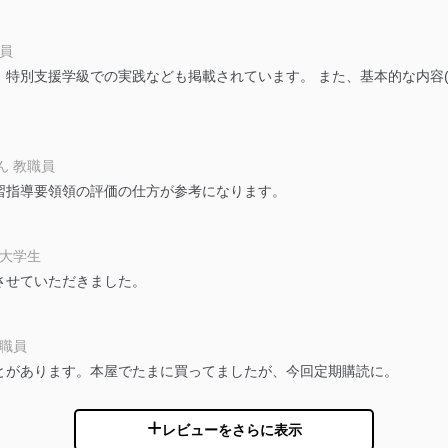
職員
個人情報保護マネジメントシステムに関するご相談及び苦情については
特別支援学級での実践なども掲載されています。 また、基本的な内容(
ていただきます。
ビス 個人情報問い合わせ係
ん 教職員
習指導要領領の評価の仕方が参考になります。
ービス
 大学生
郎
させていただきました。
て
教職員
とがあります。本屋でたまに買ってましたが、今回定期購読に。
管理者を設置し、個人情報保護管理者の責任のもと、個人情報を取得・
レビューをさらに表示