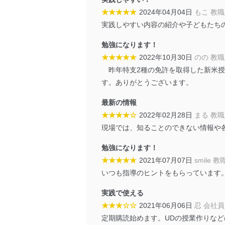
漏えい、滅失またはき損の
★★★★★
2024年04月04日
もこ 教
アクセス制御
実践しやすい内容の紹介や子どもたち
個人データを取り扱う
しています。
勉強になります！
★★★★★
2022年10月30日
のの 教
アクセス者の識別と認証
機器に標準装備されて
昨年特支2種の免許を取得した新米授
システムを使用する従
す。ありがとうございます。
外部からの不正アクセス
最新の情報
個人データを取り扱う
★★★★☆
2022年02月28日
まる 教
個人データを取り扱う
現場では、知ることのできない情報や
としています。
勉強になります！
情報システムの使用に伴
★★★★★
2021年07月07日
smile 
メール等により個人デ
いつも指導のヒントをもらっています
個人情報保護マネジメントシ
実践で使える
当社は、内部監査及びマネ
★★★☆☆
2021年06月06日
忍 会社員
の状態を維持します。
定期購読始めます。UDの授業作りな