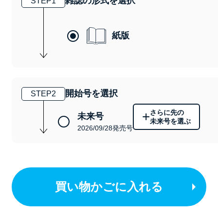
雑誌の形式を選択
STEP
1
紙版
開始号を選択
STEP
2
さらに先の
+
未来号
未来号を選ぶ
2026/09/28発売号
買い物かごに入れる