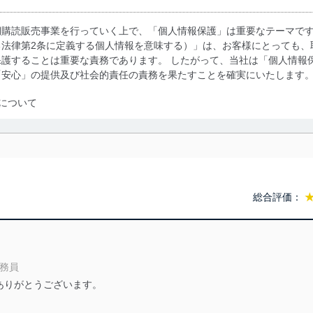
期購読販売事業を行っていく上で、「個人情報保護」は重要なテーマで
る法律第2条に定義する個人情報を意味する）」は、お客様にとっても、
護することは重要な責務であります。 したがって、当社は「個人情報
「安心」の提供及び社会的責任の責務を果たすことを確実にいたします
について
利用・提供に際して、その利用目的を明確にし、本人の同意を得たうえ
によって取得・利用・提供を行います。また、当社が保有している個人
示は行いません。当社においてはこれらの取り組みを確実にするため、
用を行わないために、適切な管理措置を講じます。
総合評価：
る法令、国が定める指針及びその他の規範を遵守します。また、当社の
適合させます。
公務員
ありがとうございます。
及び安全性を確保するために、下記セキュリティ対策をはじめとする安