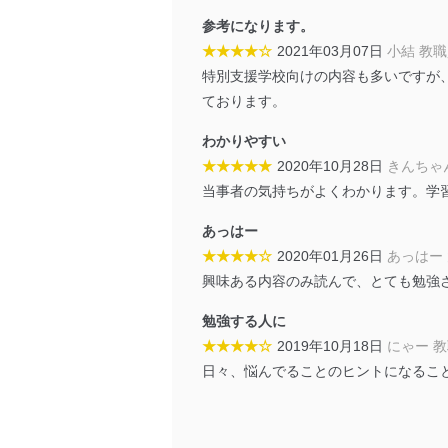
苦情及び相談受付け窓口
参考になります。
★★★★☆
2021年03月07日
小結 教
貴殿の個人情報及び当社の
特別支援学校向けの内容も多いですが、
適切、かつ迅速に対応させ
ております。
株式会社富士山マガジンサー
TEL：0570-200-223
わかりやすい
FAX：03-5459-7073
★★★★★
2020年10月28日
きんちゃ
e-mail：
cs@fujisan.co.jp
当事者の気持ちがよくわかります。学
改訂：2025年2月20日
あっはー
制定：2005年4月1日
株式会社富士山マガジンサ
★★★★☆
2020年01月26日
あっはー
代表取締役会長 西野 伸一
興味ある内容のみ読んで、とても勉強
個人情報の取扱いについ
勉強する人に
★★★★☆
2019年10月18日
にゃー 
１．個人情報保護管理者
日々、悩んでることのヒントになるこ
当社は以下の個人情報保護
いたします。