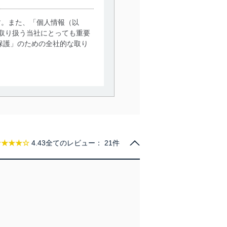
す。また、「個人情報（以
取り扱う当社にとっても重要
保護」のための全社的な取り
。
で利用目的の達成に必要な範
情報は、同意を得ずに目的外
従業者等の教育を徹底してま
★★★★☆
4.43
全てのレビュー：
21件
管理の仕組みに、これらの法
全対策を実施し、個人情報の