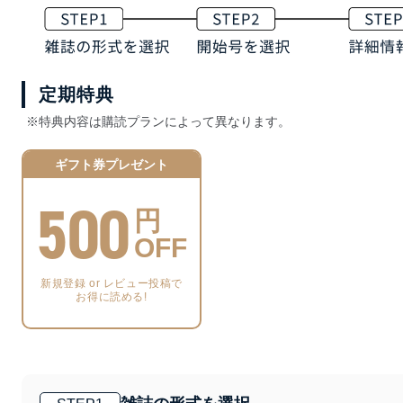
定期特典
※特典内容は購読プランによって異なります。
ギフト券プレゼント
500
円
OFF
新規登録 or レビュー投稿で
お得に読める!