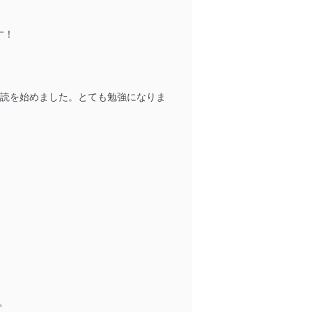
す！
ータへの不要なアクセスを防止
ータベース等を取り扱う情報
読を始めました。とても勉強になりま
の活用により、これを最新状態
ドを設定しています。
を継続的に改善し、常に最良
。