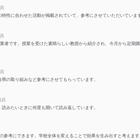
防止及び是正に努めます。
職員
の特性に合わせた活動が掲載されていて、参考にさせていただいていま
ことのできる機器及び当該機器を取り扱う従業者を明確化し、 個人デ
職員
いるユーザー制御機能（ユーザーアカウント制御）により、個人情報デ
業者です。授業を受けた素晴らしい教授から紹介され、今月から定期購
業者を識別・認証しています。
等の防止
機器等のオペレーティングシステムを最新の状態に保持しています。
職員
機器等にセキュリティ対策ソフトウェア等を導入し、自動更新 機能等
各県の取り組みなど参考にさせてもらっています。
う漏洩等の防止
教職員
ータの含まれるファイルを送信する場合に、当該ファイルへのパスワー
。読みたいときに何度も開いて読み返しています。
ステムの継続的改善
ジメントレビューの機会を通じて、個人情報保護マネジメントシステム
どの参考にできます。学校全体を変えることで効果を生み出すと考えます