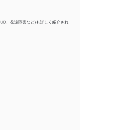
以下までご連絡ください。
UD、発達障害など)も詳しく紹介され
アクセス・利用・提供・管理