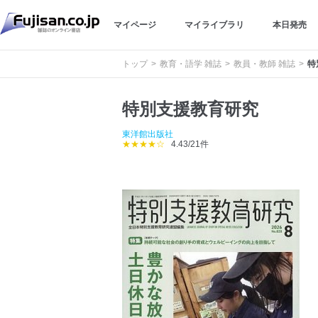
マイページ
マイライブラリ
本日発売
トップ
教育・語学 雑誌
教員・教師 雑誌
特
特別支援教育研究
東洋館出版社
★★★★☆
4.43/21件