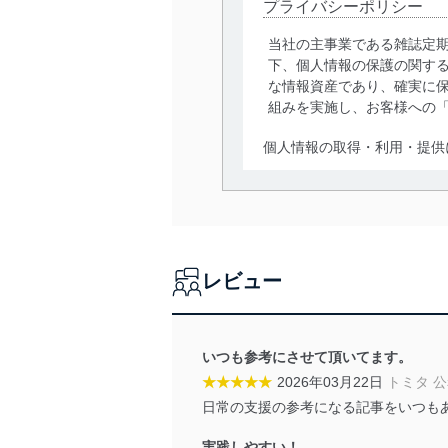
プライバシーポリシー
当社の主事業である雑誌定
下、個人情報の保護の関す
な情報資産であり、確実に保
組みを実施し、お客様への
個人情報の取得・利用・提供
当社は、個人情報の取得・
囲内で適法かつ公正な手段
利用、第三者への提供・開
いります。また、目的外利
レビュー
法令遵守
当社は、個人情報に関連す
令及びその他の規範を常に
いつも参考にさせて頂いてます。
★★★★★
2026年03月22日
トミタ 
個人情報の安全管理措置
日常の支援の参考になる記事をいつも
当社は、個人情報の正確性
実践しやすい！