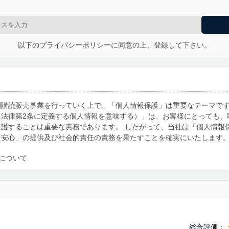
以下のプライバシーポリシーに同意の上、登録して下さい。
期購読販売事業を行っていく上で、「個人情報保護」は重要なテーマで
る法律第2条に定義する個人情報を意味する）」は、お客様にとっても、
護することは重要な責務であります。 したがって、当社は「個人情報
「安心」の提供及び社会的責任の責務を果たすことを確実にいたします
について
利用・提供に際して、その利用目的を明確にし、本人の同意を得たうえ
によって取得・利用・提供を行います。また、当社が保有している個人
示は行いません。当社においてはこれらの取り組みを確実にするため、
用を行わないために、適切な管理措置を講じます。
総合評価：