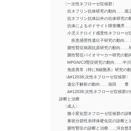
〈一次性ネフローゼ症候群〉
抗ネフリン抗体研究の動向……堀
抗ネフリン抗体以外の抗体研究の動
抗体によるポドサイト障害機序…
小児ステロイド感受性ネフローゼ症
疾患感受性遺伝子研究の動向……
膜性腎症病因抗原研究の動向……
膜性腎症バイオマーカー研究の動向
MPGN/C3腎症研究の動向……中
免疫異常（特にB細胞系）研究の動
〈&#12038;次性ネフローゼ症候群〉
遺伝子解析の動向……張田 豊
&#12038;次性ネフローゼ症候
診断と治療
〈成人〉
微小変化型ネフローゼ症候群の診断
巣状分節性糸球体硬化症の診断と治
膜性腎症の診断と治療……河合悠