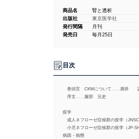
商品名
腎と透析
出版社
東京医学社
発行間隔
月刊
発売日
毎月25日
目次
巻頭言 CKMについて……酒井 
序文……服部 元史
疫学
成人ネフローゼ症候群の疫学（JNSC
小児ネフローゼ症候群の疫学（JP-SHI
病因・病態