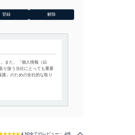
す。また、「個人情報（以
取り扱う当社にとっても重要
保護」のための全社的な取り
。
で利用目的の達成に必要な範
情報は、同意を得ずに目的外
従業者等の教育を徹底してま
★★★★★
4.50
全てのレビュー：
4件