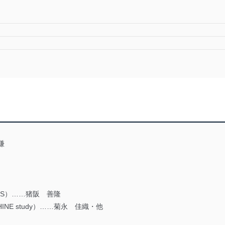
謙
S）……猪阪 善隆
NE study）……菊永 佳織・他