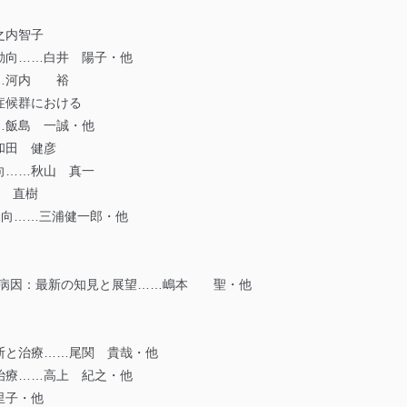
之内智子
向……白井 陽子・他
…河内 裕
候群における
飯島 一誠・他
和田 健彦
……秋山 真一
川 直樹
向……三浦健一郎・他
群の病因：最新の知見と展望……嶋本 聖・他
と治療……尾関 貴哉・他
療……高上 紀之・他
里子・他