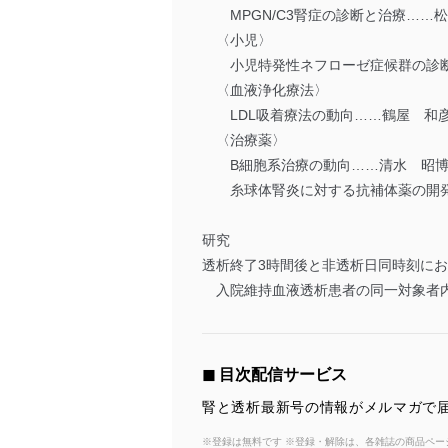
MPGN/C3腎症の診断と治療……
〈小児〉
小児特発性ネフローゼ症候群の診
〈血液浄化療法〉
LDL吸着療法の動向……鶴屋 和
〈治療薬〉
B細胞系治療の動向……清水 昭博
糸球体腎炎に対する抗補体薬の開発
研究
透析終了3時間後と非透析日同時刻に
入院維持血液透析患者の同一対象者
◼︎ 目次配信サービス
腎と透析最新号の情報がメルマガで届
※登録は無料です ※登録・解除は、各雑誌の商品ページ