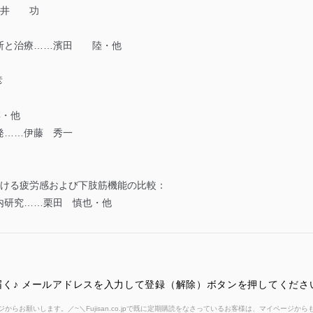
松井 功
断と治療……濱田 陸・他
彦
・他
……伊藤 秀一
おける疲労感および下肢筋機能の比較：
内研究……栗田 慎也・他
く♪ メールアドレスを入力して登録（解除）ボタンを押してくださ
からお願いします。／~＼Fujisan.co.jpで既に定期購読をなさっているお客様は、マイページ