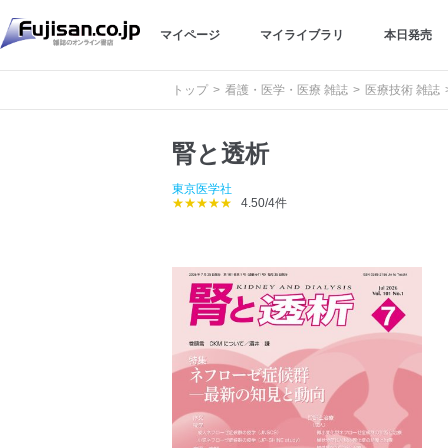
マイページ
マイライブラリ
本日発売
トップ
看護・医学・医療 雑誌
医療技術 雑誌
腎と透析
東京医学社
★★★★★
4.50/4件