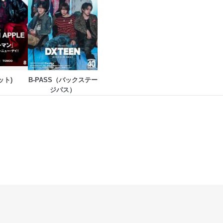
ット)
B-PASS（バックステー
ジパス）