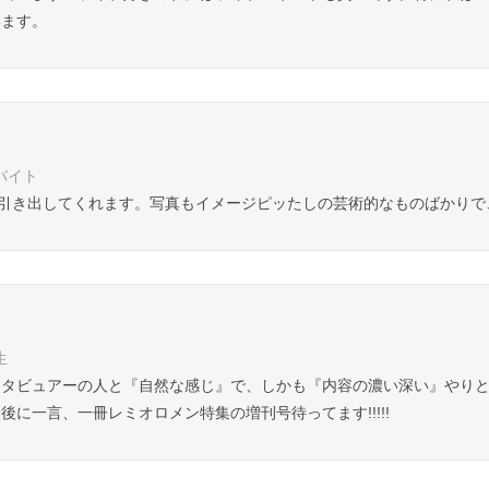
います。
ルバイト
個性を引き出してくれます。写真もイメージピッたしの芸術的なものばかり
生
タビュアーの人と『自然な感じ』で、しかも『内容の濃い深い』やりとり
に一言、一冊レミオロメン特集の増刊号待ってます!!!!!