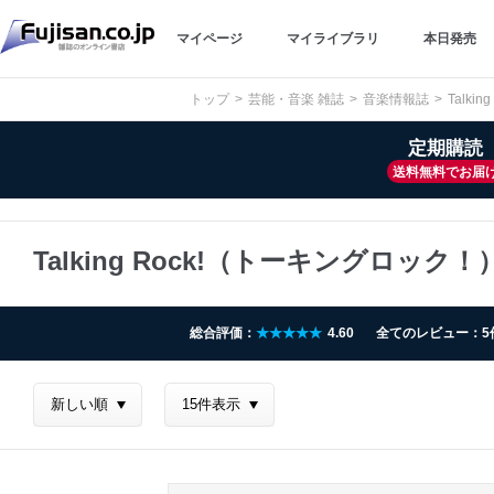
マイページ
マイライブラリ
本日発売
トップ
芸能・音楽 雑誌
音楽情報誌
Talk
定期購読
送料無料でお届
Talking Rock!（トーキングロッ
総合評価：
★★★★★
4.60
全てのレビュー：5