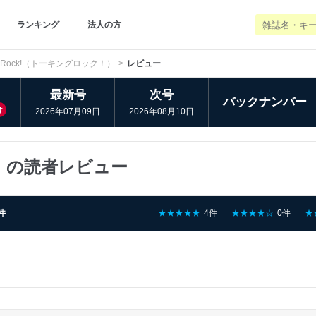
ランキング
法人の方
ing Rock!（トーキングロック！）
レビュー
最新号
次号
バックナンバー
け
2026年07月09日
2026年08月10日
ク！）の読者レビュー
件
★★★★★
4件
★★★★☆
0件
★