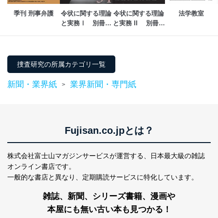
により、これを最新状態としています。
季刊 刑事弁護
令状に関する理論
令状に関する理論
法学教室
と実務Ⅰ　別冊判
と実務 II　 別冊判
情報システムの使用に伴う漏洩等の防止
メール等により個人データの含まれるファイルを
例タイムズ34号
例タイムズ35号
送信する場合に、当該ファイルへのパスワードを
設定しています。
捜査研究の所属カテゴリ一覧
個人情報保護マネジメントシステムの継続的改善
新聞・業界紙
業界新聞・専門紙
>
当社は、内部監査及びマネジメントレビューの機会を通
じて、個人情報保護マネジメントシステムを継続的に改
善し、常に最良の状態を維持します。
苦情及び相談受付け窓口
Fujisan.co.jpとは？
貴殿の個人情報及び当社の個人情報保護マネジメントシ
ステムに関するご相談及び苦情については以下までご連
株式会社富士山マガジンサービスが運営する、
日本最大級の雑誌
絡ください。
オンライン書店です。
適切、かつ迅速に対応させていただきます。
一般的な書店と異なり、
定期購読サービスに特化しています。
株式会社富士山マガジンサービス 個人情報問い合わせ
雑誌、新聞、シリーズ書籍、漫画や
係
TEL：0570-200-223
本屋にも無い古い本も見つかる！
FAX：03-5459-7073