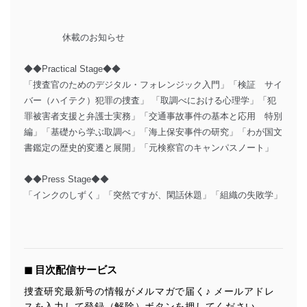
休載のお知らせ
◆◆Practical Stage◆◆
「捜査官のためのデジタル・フォレンジック入門」「検証 サイ
バー（ハイテク）犯罪の捜査」 「取調べにおける心理学」「犯
罪被害者支援と弁護士実務」「交通事故事件の基本と応用 特別
編」「基礎から学ぶ取調べ」「海上保安事件の研究」「わが国文
書鑑定の歴史的変遷と展開」「元検察官のキャンパスノート」
◆◆Press Stage◆◆
「インクのしずく」「突然ですが、閑話休題」「組織の失敗学」
◼︎ 目次配信サービス
捜査研究最新号の情報がメルマガで届く♪ メールアドレ
スを入力して登録（解除）ボタンを押してください。