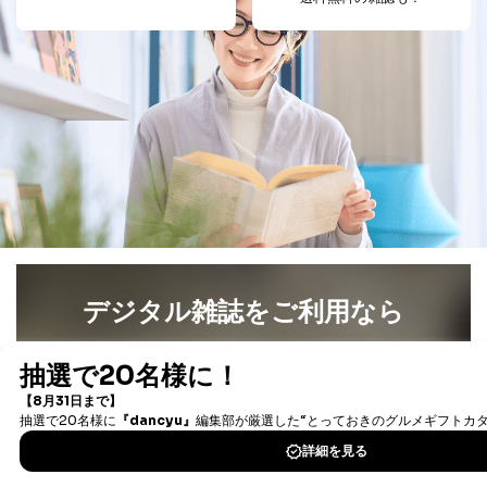
採用応募者の方の
4
採用選考、ご連絡のため
個人情報
当社の従業者の個
人事、総務などの雇用管理等のた
5
人情報
め
パートナー（提携
購入商品配送のため
企業）からの委託
提携企業及びお客様がご購入され
により当社の
た商品の発売元企業からのｅメー
6
定期購読サービス
ル等による商品、
等をご利用の方の
サービス、キャンペーン等の広告
個人情報
に関するご案内のため
当社のサービス利用状況の把握お
よびその分析のため
お問い合わせ対応、トラブル対
SNS公式アカウン
処、オペレーター教育など応対品
7
トに登録された方
質向上のため
デジタル雑誌をご利用なら
の個人情報
その他当社のプライバシーポリシ
ー等にて公表する利用目的達成の
最新号〜バックナンバーまで7000冊以上の雑誌
（電子
ため
書籍）が無料で読み放題！
※上記の利用目的のうちNo.1～5については保有個人デ
タダ読みサービス
を楽しもう！
ータ（開示対象個人情報）の利用目的であり、下記4.の
開示等のご請求に対応させていただきます。
なお、6、7については、パートナー（提携企業）様又は
DOWNLOAD FOR IOS
各SNS運営会社様にご請求いただきますようお願い致し