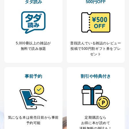
りです。
タダ読み
500円OFF
No
個人情報の種類
利用目的
購入商品の配送のため
商品代金回収のため
ｅメール等による商品、サービ
ス、キャンペーン等の広告の案内
当社の定期購読サ
のため
1
ービス等をご利用
個人が特定できない形で取得した
5,000冊以上の雑誌が
普段読んでいる雑誌のレビュー
の方の個人情報
閲覧履歴や購買履歴等の情報を分
無料で読み放題
投稿で
500円割ギフト券をプレ
析して、趣味・嗜好に
ゼント
応じた新商品・サービスに関する
広告のため
当社にお問合わせ
お問い合わせ対応、トラブル対
2
いただいた方の個
処、オペレーター教育など応対品
事前予約
割引や特典付き
人情報
質向上のため
カスタマーQ＆Aサイトの投稿内容
の確認のため
ｅメール等によるカスタマーQ＆A
当社カスタマーQ＆
サイトのサービス内容のご案内の
3
Aサービス利用者
ため
ｅメール等による商品、サービ
気になる本は
発売日前から事前
定期購読なら
ス、キャンペーン等の広告に関す
予約可能
お得に本が読めて
るご案内のため
送料無料の雑誌も！