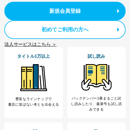
e-mail：
cs@fujisan.co.jp
新規会員登録
改訂：2025年2月20日
制定：2005年4月1日
株式会社富士山マガジンサービス
代表取締役会長 西野 伸一郎
初めてご利用の方へ
個人情報の取扱いについて
法人サービスはこちら ＞
１．個人情報保護管理者
タイトル1万以上
試し読み
当社は以下の個人情報保護管理者を設置し、個人情報保
護管理者の責任のもと、個人情報を取得・アクセス・利
用・提供・管理いたします。
東京都渋谷区南平台町16-11
株式会社富士山マガジンサービス
代表取締役会長 西野 伸一郎
個人情報保護管理者: 経営管理グループディレクター 前
バックナンバー1冊まるごと試
豊富なラインナップで
田 嘉也
し読み
したり、最新号も試し読
書店に並ばない本とも出会える
みできる
２．利用目的
当社が取り扱う開示対象個人情報の利用目的は次のとお