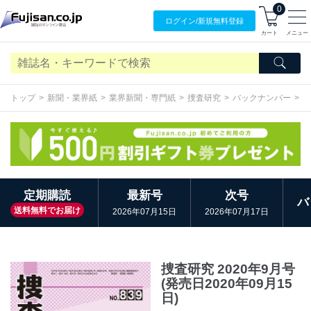
0
ログイン/
新規無料
登録
カート
メニュー
トップ
新聞・業界紙
業界新聞・専門紙
捜査研究
バックナンバー
2
定期購読
最新号
次号
バ
送料無料でお届け
2026年07月15日
2026年07月17日
捜査研究 2020年9月号
(発売日2020年09月15
日)