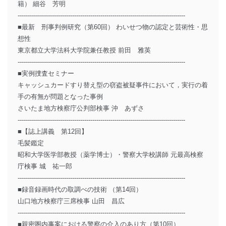
籍） 細谷 芳明
-----------------------------------------------------------------------------------
■最新 刑事判例研究（第60回） わいせつ物の認定と芸術性・思
想性
東京都立大学法科大学院兼任教授 前田 雅英
-----------------------------------------------------------------------------------
■実例捜査セミナー
キャッシュカードすり替え型の窃盗被疑事件において，実行の着
手の有無が問題となった事例
さいたま地方検察庁公判部検事 沖 あずさ
-----------------------------------------------------------------------------------
■【誌上講義 第12回】
毛髪鑑定
昭和大学医学部教授（薬学博士）・警察大学校講師 元最高検察
庁検事 城 祐一郎
-----------------------------------------------------------------------------------
■録音録画時代の取調べの技術 （第14回）
山口地方検察庁三席検事 山田 昌広
-----------------------------------------------------------------------------------
■親密圏内事案における警察の介入のあり方（第10回）