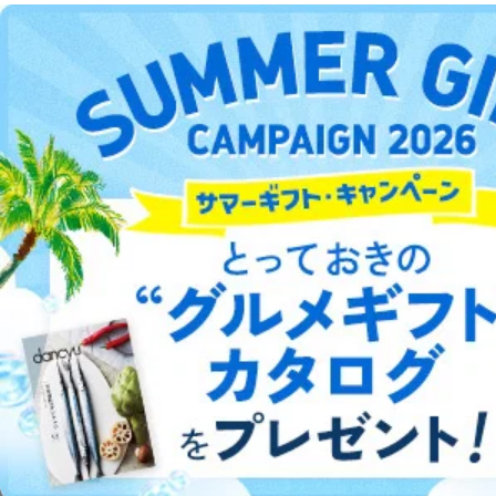
ます。
DOWNLOAD FOR ANDROID
３．個人情報の第三者提供について
当社は、取得した個人情報を適切に管理し､あらかじめ
ご利用方法はこちら
本人の同意を得ることなく第三者に提供することはあり
ません。ただし、次の場合は除きます。
法令に基づく場合
人の生命､身体または財産の保護のために必要がある
総合案内
場合であって、本人の同意を得ることが困難であると
き。
アフィリエイト
採用情報
公衆衛生の向上または児童の健全な育成の推進のため
に特に必要がある場合であって、本人の同意を得るこ
とが困難である場合。
プレスリリース
お問い合わせ
国の機関もしくは地方公共団体またはその委託を受け
た者が法令の定める事務を遂行することに対して協力
する必要がある場合であって、本人の同意を得ること
利用規約
プライバシーポリシー
特定商取引法に基づく表示
会社案内
出版社の皆様へ
投資家の皆様へ
サイトマップ
により当該事務の遂行に支障を及ぼすおそれがあると
き。
上記２．の利用目的を実施するために守秘義務を結ん
だ企業に、業務の一部として個人情報の取扱いを委
託・提供する場合、その業務に必要な範囲で委託・提
供先企業に個人情報を開示することがあります。
©︎2002 FUJISAN MAGAZINE SERVICE CO., Ltd.
委託・提供先企業は具体的には以下のような企業です