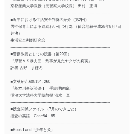
京都産業大学教授（元警察大学校長） 田村 正博
-----------------------------------------------------------------------------------
■近年における生活安全判例の紹介（第2回）
男性保育士による連続わいせつ行為 （仙台地裁平成29年9月7日
判決）
生活安全判例研究会
-----------------------------------------------------------------------------------
■警察教養としての読書（第29回）
『県警ＶＳ暴力団 刑事が見たヤクザの真実』
評者 古野 まほろ
-----------------------------------------------------------------------------------
■文献紹介&#8194; 260
『基本刑事訴訟法Ⅰ 手続理解編』
明治大学法科大学院教授 清水 真
-----------------------------------------------------------------------------------
■捜査関係ファイル （7月のできごと）
捜査の英語 Case84・85
-----------------------------------------------------------------------------------
■Book Land『少年と犬』