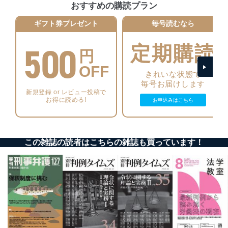
おすすめの購読プラン
個人情報の安全管理措置
ギフト券プレゼント
毎号読むなら
当社は、個人情報の正確性及び安全性を確保するため
500
に、下記セキュリティ対策をはじめとする安全対策を実
定期購読
円
施し、個人情報の漏えい、滅失またはき損の防止及び是
正に努めます。
OFF
きれいな状態で
アクセス制御
毎号お届けします
個人データを取り扱うことのできる機器及び当該
新規登録 or レビュー投稿で
機器を取り扱う従業者を明確化し、 個人データへ
お得に読める!
お申込みはこちら
の不要なアクセスを防止しています。
アクセス者の識別と認証
機器に標準装備されているユーザー制御機能（ユ
この雑誌の読者はこちらの雑誌も買っています！
ーザーアカウント制御）により、個人情報データ
ベース等を取り扱う情報システムを使用する従業
者を識別・認証しています。
外部からの不正アクセス等の防止
個人データを取り扱う機器等のオペレーティング
システムを最新の状態に保持しています。
個人データを取り扱う機器等にセキュリティ対策
ソフトウェア等を導入し、自動更新 機能等の活用