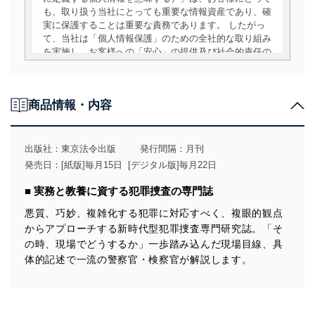
も、取り扱う当社にとっても重要な情報資産であり、確
実に保護することは重要な責務であります。 したがっ
て、当社は「個人情報保護」のための全社的な取り組み
を実施し、お客様への「安心」の提供及び社会的責任の
責務を果たすことを確実にいたします。
個人情報の取得・利用・提供について
商品情報・内容
当社は、個人情報の取得・利用・提供に際して、その利
用目的を明確にし、本人の同意を得たうえで利用目的の
達成に必要な範囲内で適法かつ公正な手段によって取
出版社：
東京法令出版
発行間隔：月刊
得・利用・提供を行います。また、当社が保有している
発売日：[紙版]毎月15日 [デジタル版]毎月22日
個人情報は、同意を得ずに目的外利用、第三者への提
供・開示は行いません。当社においてはこれらの取り組
■ 実務と教養に資する犯罪捜査の専門誌
みを確実にするため、従業者等の教育を徹底してまいり
ます。また、目的外利用を行わないために、適切な管理
悪質、巧妙、複雑化する犯罪に対応すべく、複眼的観点
措置を講じます。
からアプローチする新時代型犯罪捜査専門研究誌。「そ
の時、現場でどうするか」一歩踏み込んだ現場目線、具
法令遵守
体的記述で一流の警察官・検察官が解説します。
当社は、個人情報に関連する法令、国が定める指針及び
その他の規範を遵守します。また、当社の管理の仕組み
に、これらの法令及びその他の規範を常に適合させま
す。