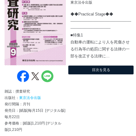
東京法令出版
◆◆Practical Stage◆◆
--------------------------------------------------
---------------------------------
■特集1
自動車の運転により人を死傷させ
る行為等の処罰に関する法律の一
部を改正する法律に...
目次を見る
雑誌：捜査研究
出版社：
東京法令出版
発行間隔：月刊
発売日：[紙版]毎月15日 [デジタル版]
毎月22日
参考価格：[紙版]1,210円 [デジタル
版]1,210円