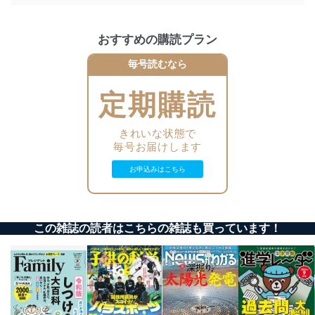
その他の規範を遵守します。また、当社の管理の仕組み
に、これらの法令及びその他の規範を常に適合させま
す。
おすすめの購読プラン
個人情報の安全管理措置
毎号読むなら
当社は、個人情報の正確性及び安全性を確保するため
定期購読
に、下記セキュリティ対策をはじめとする安全対策を実
施し、個人情報の漏えい、滅失またはき損の防止及び是
正に努めます。
きれいな状態で
アクセス制御
毎号お届けします
個人データを取り扱うことのできる機器及び当該
機器を取り扱う従業者を明確化し、 個人データへ
お申込みはこちら
の不要なアクセスを防止しています。
アクセス者の識別と認証
機器に標準装備されているユーザー制御機能（ユ
この雑誌の読者はこちらの雑誌も買っています！
ーザーアカウント制御）により、個人情報データ
ベース等を取り扱う情報システムを使用する従業
者を識別・認証しています。
外部からの不正アクセス等の防止
個人データを取り扱う機器等のオペレーティング
システムを最新の状態に保持しています。