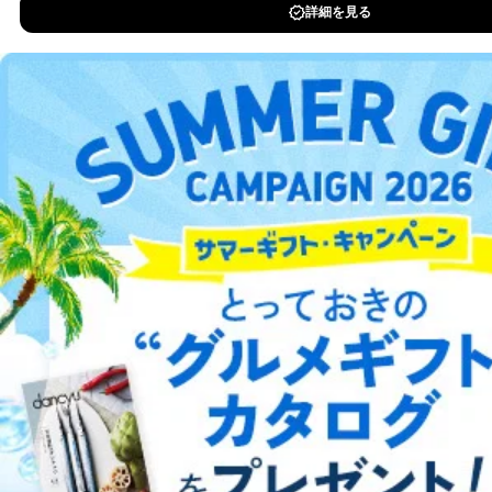
なお、6、7については、パートナー（提携企業）様又は
DOWNLOAD FOR IOS
各SNS運営会社様にご請求いただきますようお願い致し
ます。
DOWNLOAD FOR ANDROID
３．個人情報の第三者提供について
当社は、取得した個人情報を適切に管理し､あらかじめ
ご利用方法はこちら
本人の同意を得ることなく第三者に提供することはあり
ません。ただし、次の場合は除きます。
法令に基づく場合
人の生命､身体または財産の保護のために必要がある
総合案内
場合であって、本人の同意を得ることが困難であると
き。
アフィリエイト
採用情報
公衆衛生の向上または児童の健全な育成の推進のため
に特に必要がある場合であって、本人の同意を得るこ
とが困難である場合。
プレスリリース
お問い合わせ
国の機関もしくは地方公共団体またはその委託を受け
た者が法令の定める事務を遂行することに対して協力
する必要がある場合であって、本人の同意を得ること
利用規約
プライバシーポリシー
特定商取引法に基づく表示
会社案内
出版社の皆様へ
投資家の皆様へ
サイトマップ
により当該事務の遂行に支障を及ぼすおそれがあると
き。
上記２．の利用目的を実施するために守秘義務を結ん
だ企業に、業務の一部として個人情報の取扱いを委