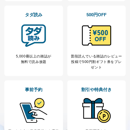
当社が取り扱う開示対象個人情報の利用目的は次のとお
りです。
タダ読み
500円OFF
No
個人情報の種類
利用目的
購入商品の配送のため
商品代金回収のため
ｅメール等による商品、サービ
ス、キャンペーン等の広告の案内
当社の定期購読サ
のため
1
ービス等をご利用
個人が特定できない形で取得した
5,000冊以上の雑誌が
普段読んでいる雑誌のレビュー
の方の個人情報
閲覧履歴や購買履歴等の情報を分
無料で読み放題
投稿で
500円割ギフト券をプレ
析して、趣味・嗜好に
ゼント
応じた新商品・サービスに関する
広告のため
当社にお問合わせ
お問い合わせ対応、トラブル対
2
いただいた方の個
処、オペレーター教育など応対品
事前予約
割引や特典付き
人情報
質向上のため
カスタマーQ＆Aサイトの投稿内容
の確認のため
ｅメール等によるカスタマーQ＆A
当社カスタマーQ＆
サイトのサービス内容のご案内の
3
Aサービス利用者
ため
ｅメール等による商品、サービ