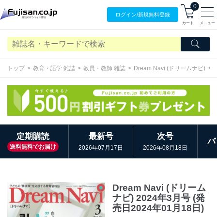
0
ログイン/
新規無料
登録
カート
メニュー
トップ
教育・語学 雑誌
教員・教師 雑誌
Dream Navi (ドリームナビ)
定期購読
最新号
次号
バ
送料無料でお届け
2026年07月17日
2026年08月18日
Dream Navi (ドリーム
ナビ) 2024年3月号 (発
売日2024年01月18日)