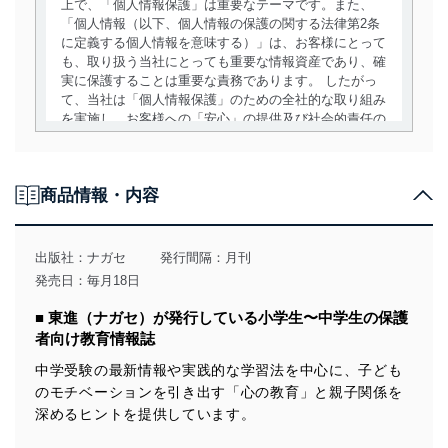
上で、「個人情報保護」は重要なテーマです。また、
「個人情報（以下、個人情報の保護の関する法律第2条
に定義する個人情報を意味する）」は、お客様にとって
も、取り扱う当社にとっても重要な情報資産であり、確
実に保護することは重要な責務であります。 したがっ
て、当社は「個人情報保護」のための全社的な取り組み
を実施し、お客様への「安心」の提供及び社会的責任の
責務を果たすことを確実にいたします。
個人情報の取得・利用・提供について
商品情報・内容
当社は、個人情報の取得・利用・提供に際して、その利
用目的を明確にし、本人の同意を得たうえで利用目的の
達成に必要な範囲内で適法かつ公正な手段によって取
出版社：
ナガセ
発行間隔：月刊
得・利用・提供を行います。また、当社が保有している
発売日：毎月18日
個人情報は、同意を得ずに目的外利用、第三者への提
供・開示は行いません。当社においてはこれらの取り組
■ 東進（ナガセ）が発行している小学生〜中学生の保護
みを確実にするため、従業者等の教育を徹底してまいり
者向け教育情報誌
ます。また、目的外利用を行わないために、適切な管理
措置を講じます。
中学受験の最新情報や実践的な学習法を中心に、子ども
のモチベーションを引き出す「心の教育」と親子関係を
法令遵守
深めるヒントを提供しています。
当社は、個人情報に関連する法令、国が定める指針及び