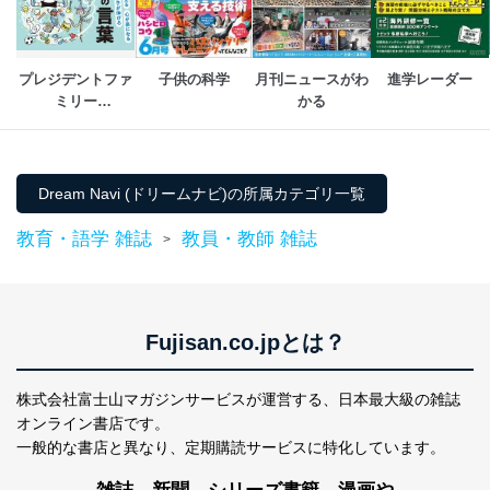
個人データを取り扱う機器等にセキュリティ対策
ソフトウェア等を導入し、自動更新 機能等の活用
により、これを最新状態としています。
プレジデントファ
子供の科学
月刊ニュースがわ
進学レーダー
ミリー
かる
情報システムの使用に伴う漏洩等の防止
（PRESIDENT 
メール等により個人データの含まれるファイルを
送信する場合に、当該ファイルへのパスワードを
Family）
設定しています。
Dream Navi (ドリームナビ)の所属カテゴリ一覧
個人情報保護マネジメントシステムの継続的改善
教育・語学 雑誌
教員・教師 雑誌
>
当社は、内部監査及びマネジメントレビューの機会を通
じて、個人情報保護マネジメントシステムを継続的に改
善し、常に最良の状態を維持します。
苦情及び相談受付け窓口
Fujisan.co.jpとは？
貴殿の個人情報及び当社の個人情報保護マネジメントシ
ステムに関するご相談及び苦情については以下までご連
株式会社富士山マガジンサービスが運営する、
日本最大級の雑誌
絡ください。
オンライン書店です。
適切、かつ迅速に対応させていただきます。
一般的な書店と異なり、
定期購読サービスに特化しています。
株式会社富士山マガジンサービス 個人情報問い合わせ