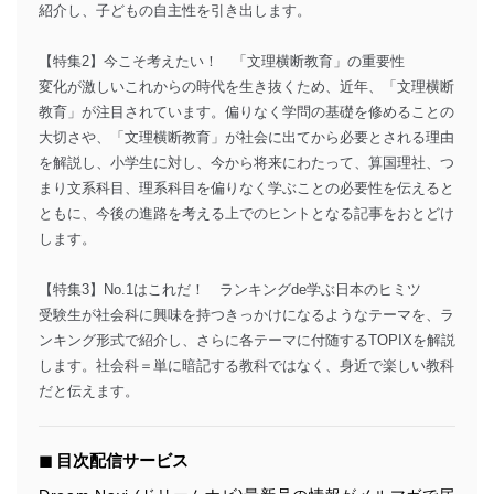
紹介し、子どもの自主性を引き出します。
【特集2】今こそ考えたい！ 「文理横断教育」の重要性
変化が激しいこれからの時代を生き抜くため、近年、「文理横断
教育」が注目されています。偏りなく学問の基礎を修めることの
大切さや、「文理横断教育」が社会に出てから必要とされる理由
を解説し、小学生に対し、今から将来にわたって、算国理社、つ
まり文系科目、理系科目を偏りなく学ぶことの必要性を伝えると
ともに、今後の進路を考える上でのヒントとなる記事をおとどけ
します。
【特集3】No.1はこれだ！ ランキングde学ぶ日本のヒミツ
受験生が社会科に興味を持つきっかけになるようなテーマを、ラ
ンキング形式で紹介し、さらに各テーマに付随するTOPIXを解説
します。社会科＝単に暗記する教科ではなく、身近で楽しい教科
だと伝えます。
◼︎ 目次配信サービス