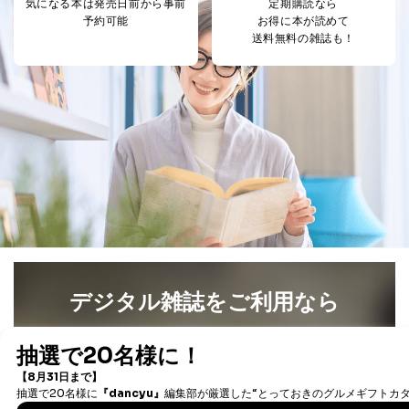
気になる本は
発売日前から事前
定期購読なら
ス、キャンペーン等の広告に関す
予約可能
お得に本が読めて
るご案内のため
送料無料の雑誌も！
採用応募者の方の
4
採用選考、ご連絡のため
個人情報
当社の従業者の個
人事、総務などの雇用管理等のた
5
人情報
め
パートナー（提携
購入商品配送のため
企業）からの委託
提携企業及びお客様がご購入され
により当社の
た商品の発売元企業からのｅメー
6
定期購読サービス
ル等による商品、
等をご利用の方の
サービス、キャンペーン等の広告
個人情報
に関するご案内のため
当社のサービス利用状況の把握お
よびその分析のため
お問い合わせ対応、トラブル対
SNS公式アカウン
処、オペレーター教育など応対品
7
トに登録された方
質向上のため
デジタル雑誌をご利用なら
の個人情報
その他当社のプライバシーポリシ
ー等にて公表する利用目的達成の
最新号〜バックナンバーまで7000冊以上の雑誌
（電子
ため
書籍）が無料で読み放題！
※上記の利用目的のうちNo.1～5については保有個人デ
タダ読みサービス
を楽しもう！
ータ（開示対象個人情報）の利用目的であり、下記4.の
開示等のご請求に対応させていただきます。