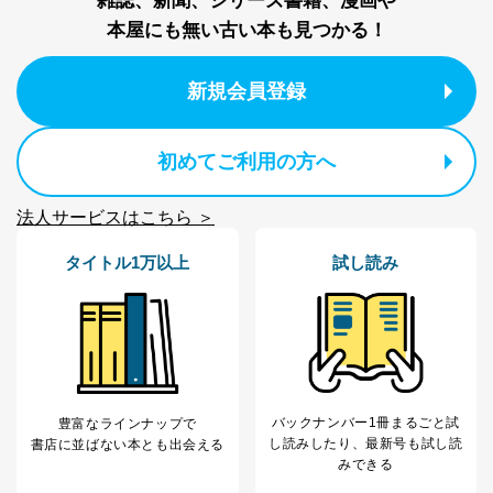
雑誌、新聞、シリーズ書籍、漫画や
係
TEL：0570-200-223
本屋にも無い古い本も見つかる！
FAX：03-5459-7073
e-mail：
cs@fujisan.co.jp
新規会員登録
改訂：2025年2月20日
制定：2005年4月1日
株式会社富士山マガジンサービス
代表取締役会長 西野 伸一郎
初めてご利用の方へ
個人情報の取扱いについて
法人サービスはこちら ＞
１．個人情報保護管理者
タイトル1万以上
試し読み
当社は以下の個人情報保護管理者を設置し、個人情報保
護管理者の責任のもと、個人情報を取得・アクセス・利
用・提供・管理いたします。
東京都渋谷区南平台町16-11
株式会社富士山マガジンサービス
代表取締役会長 西野 伸一郎
バックナンバー1冊まるごと試
個人情報保護管理者: 経営管理グループディレクター 前
豊富なラインナップで
し読み
したり、最新号も試し読
田 嘉也
書店に並ばない本とも出会える
みできる
２．利用目的