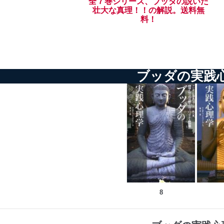
全７巻シリーズ、ブッダの説いた
壮大な真理！！の解説。送料無
料！
ブッダの実践
8