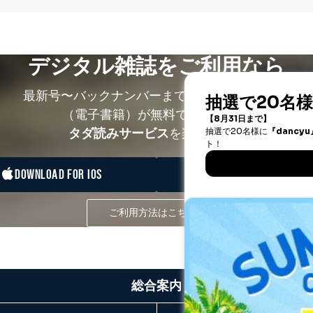
デジタル雑誌をご利用なら
最新号〜バックナンバーまで7000冊以上の雑誌
（電子書籍）が無料で読み放題！
タダ読みサービス
を楽しもう！
DOWNLOAD FOR IOS
DOWNLOAD FOR ANDRO
ご利用方法はこちら
総合案内