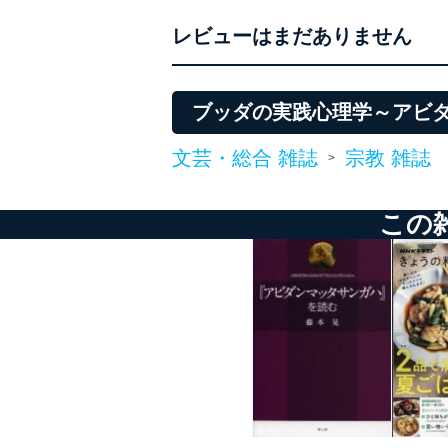
レビューはまだありません
ブッダの実践心理学～アビ
文芸・総合 雑誌
宗教 雑誌
>
この