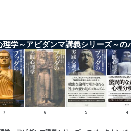
心理学～アビダンマ講義シリーズ～の
7
6
5
4