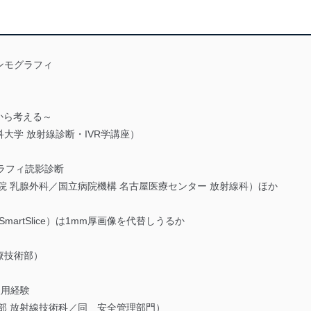
ンモグラフィ
から考える～
大学 放射線診断・IVR学講座）
ラフィ読影診断
院 乳腺外科／国立病院機構 名古屋医療センター 放射線科）ほか
artSlice）は1mm厚画像を代替しうるか
療技術部）
と使用経験
部 放射線技術科／同 安全管理部門）