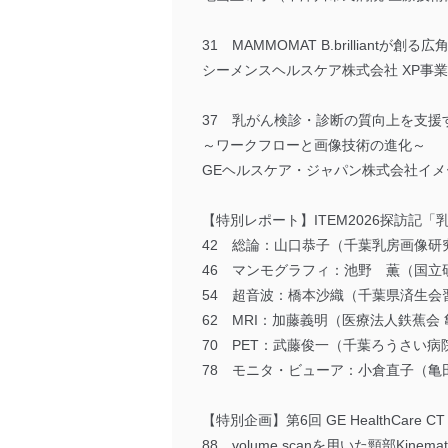
31 MAMMOMAT B.brilliant
シーメンスヘルスケア株式会社 XP事
37 乳がん検診・診断の質向上を支援するPris
～ワークフローと画像技術の進化～
GEヘルスケア・ジャパン株式会社イメージング本
【特別レポート】ITEM2026探訪記
42 総論：山口恭子（千葉乳房画像研
46 マンモグラフィ：池野 薫（国立
54 超音波：橋本沙織（千葉県済生会
62 MRI：加藤義明（医療法人鉄蕉会
70 PET：武藤俊一（千葉ろうさい病
78 モニタ・ビューア：小倉直子（亀
【特別企画】第6回 GE HealthCare CT
88 volume scanを用いた頸部Kinemati