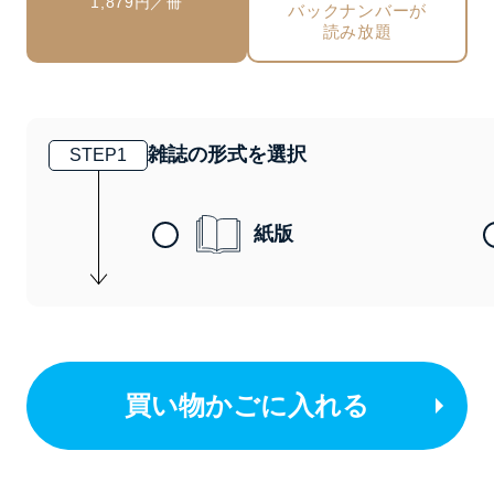
1,879円／冊
バックナンバーが
読み放題
雑誌の形式を選択
STEP
1
紙版
買い物かごに入れる