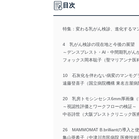
目次
特集：変わる乳がん検診、進化するマ
4 乳がん検診の現在地と今後の展望
～デンスブレスト・AI・中間期乳がん
フォックス岡本聡子（聖マリアンナ医科
10 石灰化を伴わない病変のマンモグ
遠藤登喜子（国立病院機構 東名古屋病
20 乳房トモシンセシス6mm厚画像（Sm
～視認性評価とワークフローの検証～
中谷詩世（大阪ブレストクリニック医
26 MAMMOMAT B.brilliantの導入
亀山亜希子（中津川市民病院 医療技術