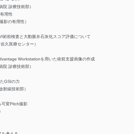
病院 診療技術部）
影の有用性
CG撮影の有用性）
AVI術前検査と大動脈弁石灰化スコア評価について
 佐久医療センター）
dvantage Workstationを用いた術前支援画像の作成
病院 診療技術部）
たGSIの力
放射線技術部）
可変Pitch撮影
）
脈CTを考える