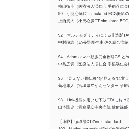
横山拓斗（医療法人渓仁会 手稲渓仁会
90 小児心臓CT simulated ECG撮
上西貴大（小児心臓CT simulated E
92 マルチモダリティによる非造影T
中村聡志（JA長野厚生連 佐久総合病院
94 Adamkiewicz動脈完全攻略GSIとA
中島広貴（医療法人渓仁会 手稲渓仁会
96 “見えない骨転移”を“見える”に変え
菊地隼人（宮城県立がんセンター 診療
98 Link機能を用いた下肢CTAにおける
山本隆史（青森県立中央病院 放射線部
【連載】循環器CTのnext standard
100 Motion correction時代の冠動