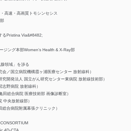
が創る広角・高速・高画質トモシンセシス
業部
tina Via&#8482;
部Women’s Health & X-Ray部
「乳腺領域」を渉る
究会／国立病院機構霞ヶ浦医療センター 放射線科）
研究開発法人 国立がん研究センター東病院 放射線技術部）
習志野病院 放射線科）
 亀田総合病院 医療技術部 画像診断室）
院 中央放射線部）
田総合病院附属幕張クリニック）
 CONSORTIUM
c 4D-CTA