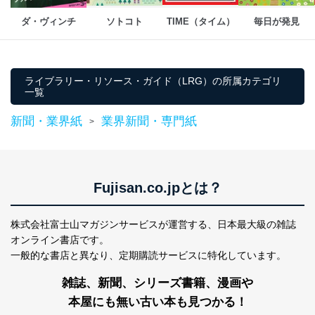
メール等により個人データの含まれるファイルを
送信する場合に、当該ファイルへのパスワードを
ダ・ヴィンチ
ソトコト
TIME（タイム）
毎日が発見
設定しています。
個人情報保護マネジメントシステムの継続的改善
ライブラリー・リソース・ガイド（LRG）の所属カテゴリ
当社は、内部監査及びマネジメントレビューの機会を通
一覧
じて、個人情報保護マネジメントシステムを継続的に改
善し、常に最良の状態を維持します。
新聞・業界紙
業界新聞・専門紙
>
苦情及び相談受付け窓口
貴殿の個人情報及び当社の個人情報保護マネジメントシ
ステムに関するご相談及び苦情については以下までご連
Fujisan.co.jpとは？
絡ください。
適切、かつ迅速に対応させていただきます。
株式会社富士山マガジンサービスが運営する、
日本最大級の雑誌
株式会社富士山マガジンサービス 個人情報問い合わせ
オンライン書店です。
係
TEL：0570-200-223
一般的な書店と異なり、
定期購読サービスに特化しています。
FAX：03-5459-7073
e-mail：
cs@fujisan.co.jp
雑誌、新聞、シリーズ書籍、漫画や
改訂：2025年2月20日
本屋にも無い古い本も見つかる！
制定：2005年4月1日