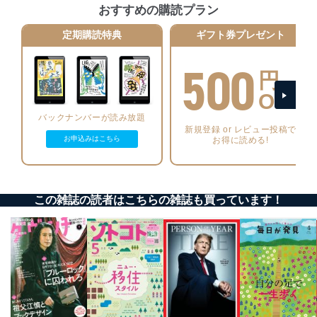
当社は、個人情報の正確性及び安全性を確保するため
おすすめの購読プラン
に、下記セキュリティ対策をはじめとする安全対策を実
施し、個人情報の漏えい、滅失またはき損の防止及び是
定期購読特典
ギフト券プレゼント
正に努めます。
500
アクセス制御
円
個人データを取り扱うことのできる機器及び当該
機器を取り扱う従業者を明確化し、 個人データへ
OFF
の不要なアクセスを防止しています。
バックナンバーが読み放題
新規登録 or レビュー投稿で
アクセス者の識別と認証
お申込みはこちら
お得に読める!
機器に標準装備されているユーザー制御機能（ユ
ーザーアカウント制御）により、個人情報データ
ベース等を取り扱う情報システムを使用する従業
者を識別・認証しています。
この雑誌の読者はこちらの雑誌も買っています！
外部からの不正アクセス等の防止
個人データを取り扱う機器等のオペレーティング
システムを最新の状態に保持しています。
個人データを取り扱う機器等にセキュリティ対策
ソフトウェア等を導入し、自動更新 機能等の活用
により、これを最新状態としています。
情報システムの使用に伴う漏洩等の防止