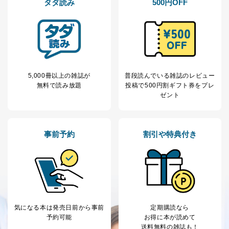
タダ読み
500円OFF
商品代金回収のため
ｅメール等による商品、サービ
ス、キャンペーン等の広告の案内
当社の定期購読サ
のため
1
ービス等をご利用
個人が特定できない形で取得した
の方の個人情報
閲覧履歴や購買履歴等の情報を分
析して、趣味・嗜好に
応じた新商品・サービスに関する
5,000冊以上の雑誌が
普段読んでいる雑誌のレビュー
広告のため
無料で読み放題
投稿で
500円割ギフト券をプレ
当社にお問合わせ
お問い合わせ対応、トラブル対
ゼント
2
いただいた方の個
処、オペレーター教育など応対品
人情報
質向上のため
カスタマーQ＆Aサイトの投稿内容
の確認のため
事前予約
割引や特典付き
ｅメール等によるカスタマーQ＆A
当社カスタマーQ＆
サイトのサービス内容のご案内の
3
Aサービス利用者
ため
ｅメール等による商品、サービ
ス、キャンペーン等の広告に関す
るご案内のため
採用応募者の方の
4
採用選考、ご連絡のため
気になる本は
発売日前から事前
定期購読なら
個人情報
予約可能
お得に本が読めて
当社の従業者の個
人事、総務などの雇用管理等のた
5
送料無料の雑誌も！