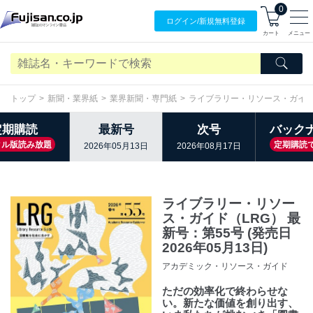
0
ログイン/
新規無料
登録
カート
メニュー
トップ
新聞・業界紙
業界新聞・専門紙
ライブラリー・リソース・ガイド
定期購読
最新号
次号
バック
タル版読み放題
定期購読
2026年05月13日
2026年08月17日
ライブラリー・リソー
ス・ガイド（LRG） 最
新号：第55号 (発売日
2026年05月13日)
アカデミック・リソース・ガイド
ただの効率化で終わらせな
い。新たな価値を創り出す、