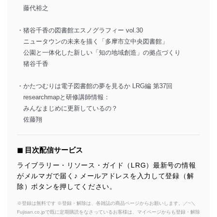
藤代裕之
・猪谷千香の図書館エスノグラフィー vol.30
ニュータウンの未来を描く「多摩市立中央図書館」
公園と一体化した新しい「知の地域創造」の拠点づくり
猪谷千香
・かたつむりは電子図書館の夢を見るか LRG編 第37回
researchmapと研修講師情報：
みんなまじめに更新しているの？
佐藤翔
◼︎ 目次配信サービス
ライブラリー・リソース・ガイド（LRG）最新号の情報
がメルマガで届く♪ メールアドレスを入力して登録（解
除）ボタンを押してください。
※登録は無料です ※登録・解除は、各雑誌の商品ページからお願いします。／~＼
Fujisan.co.jpで既に定期購読をなさっているお客様は、マイページからも登録・解除