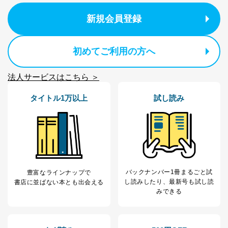
株式会社富士山マガジンサービス
新規会員登録
代表取締役会長 西野 伸一郎
個人情報の取扱いについて
初めてご利用の方へ
１．個人情報保護管理者
当社は以下の個人情報保護管理者を設置し、個人情報保
法人サービスはこちら ＞
護管理者の責任のもと、個人情報を取得・アクセス・利
用・提供・管理いたします。
タイトル1万以上
試し読み
東京都渋谷区南平台町16-11
株式会社富士山マガジンサービス
代表取締役会長 西野 伸一郎
個人情報保護管理者: 経営管理グループディレクター 前
田 嘉也
２．利用目的
バックナンバー1冊まるごと試
豊富なラインナップで
し読み
したり、最新号も試し読
書店に並ばない本とも出会える
当社が取り扱う開示対象個人情報の利用目的は次のとお
みできる
りです。
No
個人情報の種類
利用目的
購入商品の配送のため