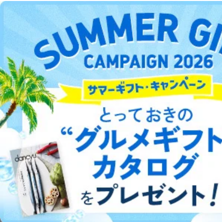
当社は、取得した個人情報を適切に管理し､あらかじめ
DOWNLOAD FOR ANDROID
本人の同意を得ることなく第三者に提供することはあり
ません。ただし、次の場合は除きます。
法令に基づく場合
ご利用方法はこちら
人の生命､身体または財産の保護のために必要がある
場合であって、本人の同意を得ることが困難であると
き。
公衆衛生の向上または児童の健全な育成の推進のため
総合案内
に特に必要がある場合であって、本人の同意を得るこ
とが困難である場合。
国の機関もしくは地方公共団体またはその委託を受け
アフィリエイト
採用情報
た者が法令の定める事務を遂行することに対して協力
する必要がある場合であって、本人の同意を得ること
プレスリリース
お問い合わせ
により当該事務の遂行に支障を及ぼすおそれがあると
き。
上記２．の利用目的を実施するために守秘義務を結ん
利用規約
プライバシーポリシー
特定商取引法に基づく表示
会社案内
出版社の皆様へ
だ企業に、業務の一部として個人情報の取扱いを委
投資家の皆様へ
サイトマップ
託・提供する場合、その業務に必要な範囲で委託・提
供先企業に個人情報を開示することがあります。
委託・提供先企業は具体的には以下のような企業です
が、これらに限りません。
委託先：カスタマーサポート支援会社 、クレジッ
©︎2002 FUJISAN MAGAZINE SERVICE CO., Ltd.
トカード決済などの決済代行・料金回収会社、広