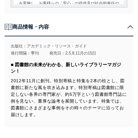
を実施し、お客様への「安心」の提供及び社会的責任の
責務を果たすことを確実にいたします。
個人情報の取得・利用・提供について
商品情報・内容
当社は、個人情報の取得・利用・提供に際して、その利
用目的を明確にし、本人の同意を得たうえで利用目的の
達成に必要な範囲内で適法かつ公正な手段によって取
出版社：
アカデミック・リソース・ガイド
得・利用・提供を行います。また、当社が保有している
発行間隔：季刊
発売日：2,5,8,11月の15日
個人情報は、同意を得ずに目的外利用、第三者への提
供・開示は行いません。当社においてはこれらの取り組
■ 図書館の未来がわかる、新しいライブラリーマガジ
みを確実にするため、従業者等の教育を徹底してまいり
ン！
ます。また、目的外利用を行わないために、適切な管理
措置を講じます。
2012年11月に創刊。特別寄稿と特集を2本の柱とし、図
書館に新たな風を吹き込みます。特別寄稿は図書館に限
法令遵守
定しない各界の専門家が、約5万字という図書館専門誌に
当社は、個人情報に関連する法令、国が定める指針及び
例を見ない、重厚な論考を展開しています。特集では、
その他の規範を遵守します。また、当社の管理の仕組み
図書館にさまざまな事例をその時々のテーマに沿ってお
に、これらの法令及びその他の規範を常に適合させま
届けします。
す。
個人情報の安全管理措置