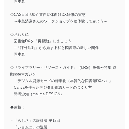
岡本真
◇CASE STUDY 某自治体向けDX研修の実態
～牛島清豪さんのワークショップを追体験してみよう～
◇おわりに
図書館DXを「再起動」しましょう
─「課外活動」から始まる私と図書館の新しい関係
岡本真
◇『ライブラリー・リソース・ガイド』（LRG）第49号特集 連
動noteマガジン
「デジタル資源カードの標準化（本質的な図書館DXへ）」
Canvaを使ったデジタル資源カードのつくり方
間嶋沙知（majima DESIGN）
◆連載：
・「らしさ」の設計論 第12回
「ショムニ」の逆襲