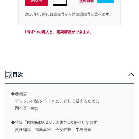
割引可
送料無料
2026年05月13日発売号から購読開始号が選べます。
1号ずつの購入と、定期購読ができます。
目次
◆巻頭言：
デジタルの波を「よき友」として迎えるために
岡本真（arg）
◆特集「図書館DX 2.0：図書館DXをやりなおす」
責任編集：福島幸宏、子安伸枝、牛島清豪