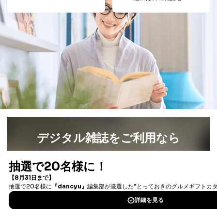
人情報
め
パートナー（提携
購入商品配送のため
企業）からの委託
提携企業及びお客様がご購入され
により当社の
た商品の発売元企業からのｅメー
6
定期購読サービス
ル等による商品、
等をご利用の方の
サービス、キャンペーン等の広告
個人情報
に関するご案内のため
当社のサービス利用状況の把握お
よびその分析のため
お問い合わせ対応、トラブル対
SNS公式アカウン
処、オペレーター教育など応対品
7
トに登録された方
質向上のため
の個人情報
その他当社のプライバシーポリシ
ー等にて公表する利用目的達成の
ため
デジタル雑誌をご利用なら
※上記の利用目的のうちNo.1～5については保有個人デ
ータ（開示対象個人情報）の利用目的であり、下記4.の
最新号〜バックナンバーまで7000冊以上の雑誌
（電子
開示等のご請求に対応させていただきます。
書籍）が無料で読み放題！
なお、6、7については、パートナー（提携企業）様又は
タダ読みサービス
を楽しもう！
各SNS運営会社様にご請求いただきますようお願い致し
ます。
DOWNLOAD FOR IOS
３．個人情報の第三者提供について