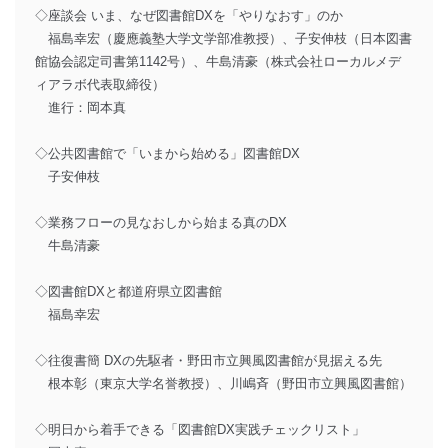
◇座談会 いま、なぜ図書館DXを「やりなおす」のか
福島幸宏（慶應義塾大学文学部准教授）、子安伸枝（日本図書
館協会認定司書第1142号）、牛島清豪（株式会社ローカルメデ
ィアラボ代表取締役）
進行：岡本真
◇公共図書館で「いまから始める」図書館DX
子安伸枝
◇業務フローの見なおしから始まる真のDX
牛島清豪
◇図書館DXと都道府県立図書館
福島幸宏
◇往復書簡 DXの先駆者・野田市立興風図書館が見据える先
根本彰（東京大学名誉教授）、川嶋斉（野田市立興風図書館）
◇明日から着手できる「図書館DX実践チェックリスト」