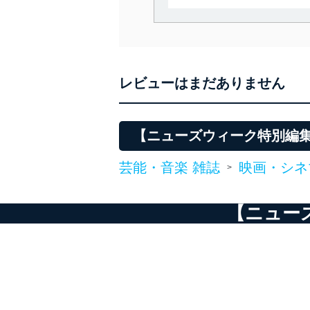
当社は、個人情報の取得・
囲内で適法かつ公正な手段
利用、第三者への提供・開
いります。また、目的外利
レビューはまだありません
法令遵守
当社は、個人情報に関連す
令及びその他の規範を常に
【ニューズウィーク特別編
個人情報の安全管理措置
芸能・音楽 雑誌
映画・シネ
>
当社は、個人情報の正確性
漏えい、滅失またはき損の
【ニュー
アクセス制御
個人データを取り扱う
しています。
アクセス者の識別と認証
機器に標準装備されて
システムを使用する従