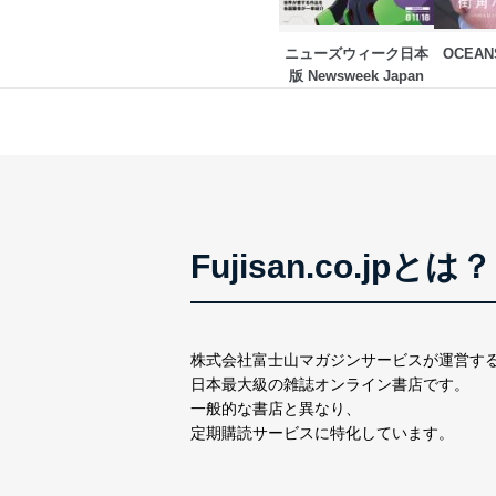
FAX：03-5459-7073
e-mail：
cs@fujisan.co.jp
ニューズウィーク日本
OCEA
改訂：2025年2月20日
版 Newsweek Japan
制定：2005年4月1日
株式会社富士山マガジンサ
代表取締役会長 西野 伸一
個人情報の取扱いについ
１．個人情報保護管理者
Fujisan.co.jpとは？
当社は以下の個人情報保護
いたします。
東京都渋谷区南平台町16-11
株式会社富士山マガジンサ
株式会社富士山マガジンサービスが運営す
代表取締役会長 西野 伸一
日本最大級の雑誌オンライン書店です。
個人情報保護管理者: 経営管
一般的な書店と異なり、
定期購読サービスに特化しています。
２．利用目的
当社が取り扱う開示対象個