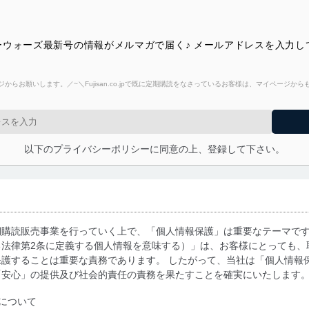
ウォーズ最新号の情報がメルマガで届く♪ メールアドレスを入力し
からお願いします。／~＼Fujisan.co.jpで既に定期購読をなさっているお客様は、マイページ
以下のプライバシーポリシーに同意の上、登録して下さい。
期購読販売事業を行っていく上で、「個人情報保護」は重要なテーマで
る法律第2条に定義する個人情報を意味する）」は、お客様にとっても、
護することは重要な責務であります。 したがって、当社は「個人情報
「安心」の提供及び社会的責任の責務を果たすことを確実にいたします
について