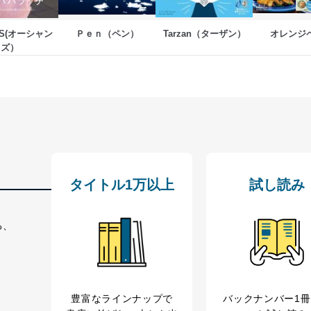
NS(オーシャン
Ｐｅｎ（ペン）
Tarzan（ターザン）
オレンジ
ズ）
ービス
郎
て
管理者を設置し、個人情報保護管理者の責任のもと、個人情報を取得・
タイトル1万以上
試し読み
ービス
る、
郎
理グループディレクター 前田 嘉也
豊富なラインナップで
バックナンバー1
人情報の利用目的は次のとおりです。