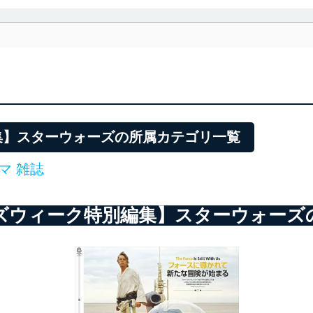
利用・提供に際して、その利用目的を明確にし、本人の同意を得たうえ
によって取得・利用・提供を行います。また、当社が保有している個人
示は行いません。当社においてはこれらの取り組みを確実にするため、
用を行わないために、適切な管理措置を講じます。
る法令、国が定める指針及びその他の規範を遵守します。また、当社の
適合させます。
集】スターウォーズの所属カテゴリ一覧
マ 雑誌
及び安全性を確保するために、下記セキュリティ対策をはじめとする安
防止及び是正に努めます。
ズウィーク特別編集】スターウォーズ
ことのできる機器及び当該機器を取り扱う従業者を明確化し、 個人デ
いるユーザー制御機能（ユーザーアカウント制御）により、個人情報デ
業者を識別・認証しています。