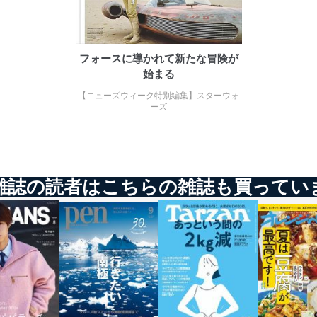
等の防止
機器等のオペレーティングシステムを最新の状態に保持しています。
フォースに導かれて新たな冒険が
機器等にセキュリティ対策ソフトウェア等を導入し、自動更新 機能等
始まる
【ニューズウィーク特別編集】スターウォ
う漏洩等の防止
ーズ
ータの含まれるファイルを送信する場合に、当該ファイルへのパスワー
ステムの継続的改善
ジメントレビューの機会を通じて、個人情報保護マネジメントシステム
雑誌の読者はこちらの雑誌も買ってい
個人情報保護マネジメントシステムに関するご相談及び苦情については
ていただきます。
ビス 個人情報問い合わせ係