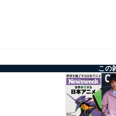
外部からの不正アクセス
個人データを取り扱う
個人データを取り扱う
としています。
情報システムの使用に伴
メール等により個人デ
個人情報保護マネジメントシ
当社は、内部監査及びマネ
この
の状態を維持します。
苦情及び相談受付け窓口
貴殿の個人情報及び当社の
適切、かつ迅速に対応させ
株式会社富士山マガジンサー
TEL：0570-200-223