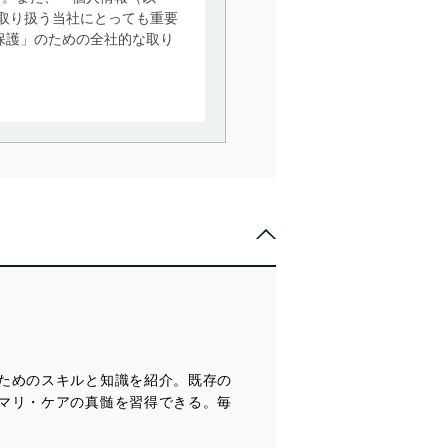
取り扱う当社にとっても重要
保護」のための全社的な取り
。
で利用目的の達成に必要な範
情報は、同意を得ずに目的外
従業者等の教育を徹底してま
管理の仕組みに、これらの法
ためのスキルと知識を紹介。既存の
全対策を実施し、個人情報の
マリ・ケアの真髄を習得できる。毎