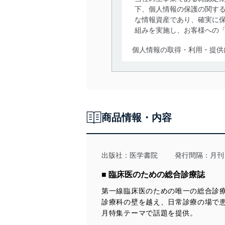
下、個人情報の保護の関す
な情報資産であり、確実に保
組みを実施し、お客様への
個人情報の取得・利用・提供
当社は、個人情報の取得・
囲内で適法かつ公正な手段
利用、第三者への提供・開
いります。また、目的外利
商品情報・内容
法令遵守
当社は、個人情報に関連す
令及びその他の規範を常に
出版社：
医学書院
発行間隔：月刊
個人情報の安全管理措置
■ 臨床医のための総合診療誌
第一線臨床医のための唯一の総合診
当社は、個人情報の正確性
診療科の壁を越え、日常診療の場で
漏えい、滅失またはき損の
月特集テーマで話題を提供。
アクセス制御