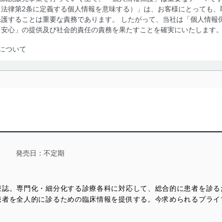
る法律第2条に定義する個人情報を意味する）」は、お客様にとっても、
護することは重要な責務であります。 したがって、当社は「個人情報
「安心」の提供及び社会的責任の責務を果たすことを確実にいたします
について
利用・提供に際して、その利用目的を明確にし、本人の同意を得たうえ
によって取得・利用・提供を行います。また、当社が保有している個人
示は行いません。当社においてはこれらの取り組みを確実にするため、
用を行わないために、適切な管理措置を講じます。
る法令、国が定める指針及びその他の規範を遵守します。また、当社の
適合させます。
発売日：不定期
療誌。専門化・細分化する診療各科に対応して、総合的に患者を診る
及び安全性を確保するために、下記セキュリティ対策をはじめとする安
患者を全人的に診るための臨床情報を提供する。今求められるプライ
防止及び是正に努めます。