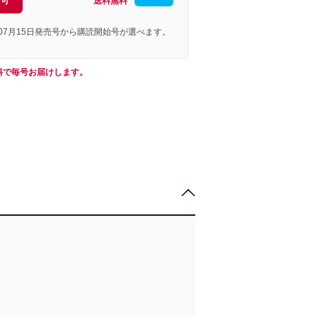
引可
送料無料
年07月15日発売号から購読開始号が選べます。
料で毎号お届けします。