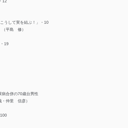
・12
こうして実を結ぶ！」・10
」（平島 修）
・19
病合併の70歳台男性
哉・仲里 信彦）
00