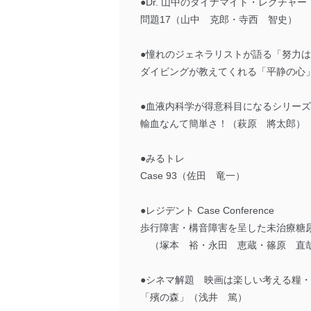
●Dr. 山中のダイナマイト・レクチャー
問題17（山中 克郎・寺西 智史）
●憧れのジェネラリストが語る「努力は
ダイビングが教えてくれる「平静の心
●血液内科学が得意科目になるシリーズ
輸血なんて簡単さ！（萩原 將太郎）
●みるトレ
Case 93（佐田 竜一）
●レジデント Case Conference
歩行障害・構音障害を呈した未治療糖尿
（塚本 裕・永田 恵蔵・篠原 直
●シネマ解題 映画は楽しい考える糧・1
「殯の森」（浅井 篤）