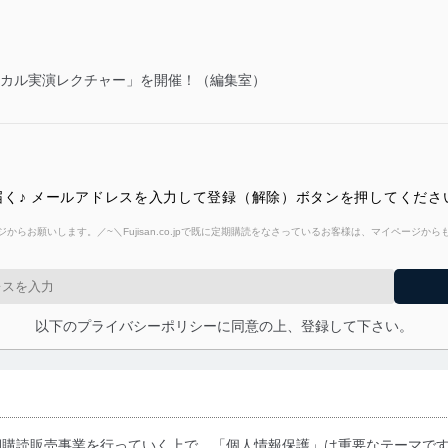
 フィジカル実演レクチャー」を開催！（編集室）
く♪ メールアドレスを入力して登録（解除）ボタンを押してくださ
からお願いします。／~＼Fujisan.co.jpで既に定期購読をなさっているお客様は、マイページ
以下のプライバシーポリシーに同意の上、登録して下さい。
期購読販売事業を行っていく上で、「個人情報保護」は重要なテーマで