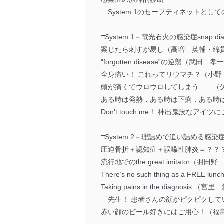
System 1のセーフティネットとしての
□System 1－電光石火の感染症snap dia
案じたら刺すが易し（高増 英輔・綿
“forgotten disease”の逆襲（武田 孝
全身痛い！ これってリウマチ？（小野
頭が痛くてウロウロしてしまう……（
ある時は発熱，ある時は下痢，ある時
Don’t touch me！ 神出鬼没なア
□System 2－理詰めで追い詰める感染
圧迫骨折＋認知症＋誤嚥性肺炎＝？？
流行地でのthe great imitator（羽田
There’s no such thing as a F
Taking pains in the diagnosis.（宮
「先生！ 患者さんの顔がピクピクし
赤い顔のビール好きにはご用心！（福