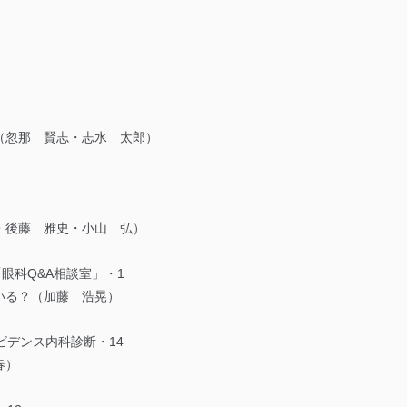
（忽那 賢志・志水 太郎）
・後藤 雅史・小山 弘）
「眼科Q&A相談室」・1
いる？（加藤 浩晃）
エビデンス内科診断・14
春）