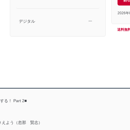
割
2026
デジタル
―
送料無
 Part 2■
さえよう（忽那 賢志）