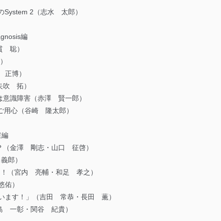
System 2（志水 太郎）
gnosis編
貫 聡）
一）
 正博）
矢吹 拓）
は意識障害（赤澤 賢一郎）
イツにご用心（谷崎 隆太郎）
症編
？（金澤 剛志・山口 征啓）
野 義郎）
REE lunch！（宮内 亮輔・和足 孝之）
里 悠佑）
ています！」（吉田 常恭・長田 薫）
島 一彰・関谷 紀貴）